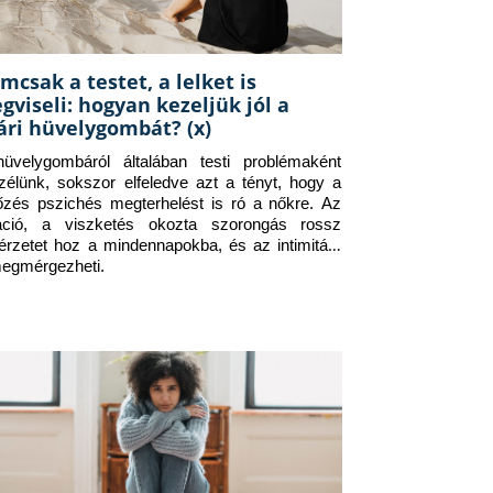
mcsak a testet, a lelket is
gviseli: hogyan kezeljük jól a
ári hüvelygombát? (x)
üvelygombáról általában testi problémaként 
zélünk, sokszor elfeledve azt a tényt, hogy a 
tőzés pszichés megterhelést is ró a nőkre. Az 
itáció, a viszketés okozta szorongás rossz 
érzetet hoz a mindennapokba, és az intimitást 
megmérgezheti.