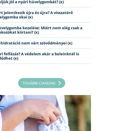
eljük jól a nyári hüvelygombát? (x)
t jelentkezik újra és újra? A visszatérő
elygomba okai (x)
üvelygomba kezelése: Miért nem elég csak a
kozókat kiirtani? (x)
ehidratáció nem várt szövődményei (x)
ri felfázás? A védelem akár a beleinknél is
dődhet (x)
TOVÁBBI CIKKEINK