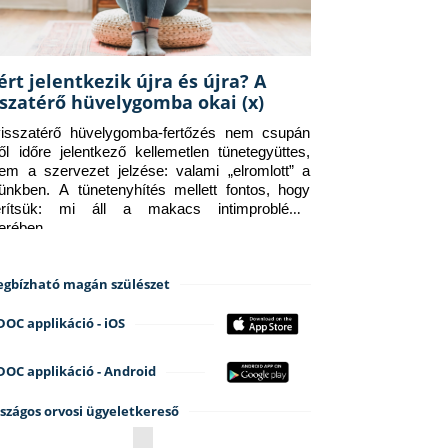
ért jelentkezik újra és újra? A
sszatérő hüvelygomba okai (x)
isszatérő hüvelygomba-fertőzés nem csupán 
ről időre jelentkező kellemetlen tünetegyüttes, 
em a szervezet jelzése: valami „elromlott” a 
tünkben. A tünetenyhítés mellett fontos, hogy 
erítsük: mi áll a makacs intimprobléma 
terében.
gbízható magán szülészet
DOC applikáció - iOS
DOC applikáció - Android
szágos orvosi ügyeletkereső