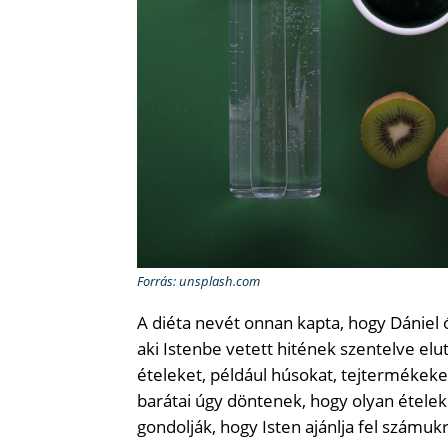
Forrás: unsplash.com
A diéta nevét onnan kapta, hogy Dániel ó
aki Istenbe vetett hitének szentelve eluta
ételeket, például húsokat, tejtermékeke
barátai úgy döntenek, hogy olyan étele
gondolják, hogy Isten ajánlja fel számukr