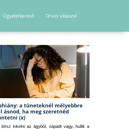
Ügyeletkereső
Orvos válaszol
shiány: a tüneteknél mélyebbre
ll ásnod, ha meg szeretnéd
üntetni (x)
g bírsz kikelni az ágyból, sápadt vagy, hullik a 