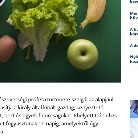
kez
Miér
hüv
A h
kóro
A d
Nyá
kez
szövetségi próféta története szolgál az alapjául,
sítja a király által kínált gazdag, kényeztető
t, bort és egyéb finomságokat. Ehelyett Dániel és
ket fogyasztanak 10 napig, amelyekről úgy
a.