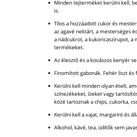
Minden tejterméket kerülni kell, bele
is.
Tilos a hozzáadott cukor és mesters
az agavé nektárt, a mesterséges éd
a nádcukrot, a kukoricaszirupot, a 
termékeket.
Az élesztő és a kovászos kenyér 
Finomított gabonák. Fehér liszt és
Kerülni kell minden olyan ételt, a
színezékeket, ízeket vagy tartósító
közé tartoznak a chips, cukorka, cso
Kerülni kell a vajat, margarint és álla
Alkohol, kávé, tea, üdítők sem java