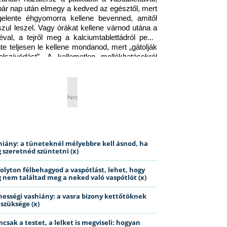
pár nap után elmegy a kedved az egésztől, mert 
gelente éhgyomorra kellene bevenned, amitől 
szul leszel. Vagy órákat kellene várnod utána a 
éval, a tejről meg a kalciumtablettádról pedig 
nte teljesen le kellene mondanod, mert „gátolják 
elszívódást”. A kellemetlen mellékhatásokról 
ig jobb nem is beszélni… Ismerős helyzet?
hirdetés
hiány: a tüneteknél mélyebbre kell ásnod, ha
 szeretnéd szüntetni (x)
folyton félbehagyod a vaspótlást, lehet, hogy
 nem találtad meg a neked való vaspótlót (x)
hességi vashiány: a vasra bizony kettőtöknek
 szüksége (x)
csak a testet, a lelket is megviseli: hogyan