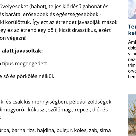
velyeseket (babot), teljes kiőrlésű gabonát és
 és barátai erősebbek és egészségesebbek -
nki körülöttük. Így ezt az étrendet javasolják mások
Te
gy ez az étrend egy böjt, kicsit drasztikus, ezért
ke
on végezni!
Ami
dol
 alatt javasoltak:
vit
néz
n típus megengedett.
tri
orv
 só és pörkölés nélkül.
hem
, és csak kis mennyiségben, például zöldségek
ldimogyoró-, kókusz-, szőlőmag-, repce-, dió- és
k.
pa, barna rizs, hajdina, bulgur, köles, zab, sima