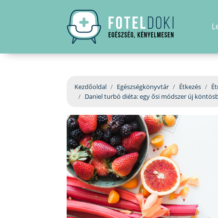
L
Kezdőoldal
Egészségkönyvtár
Étkezés
Ét
Daniel turbó diéta: egy ősi módszer új köntös