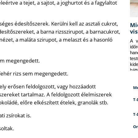
értve a tejet, a sajtot, a joghurtot és a fagylaltot
éges édesítőszerek. Kerülni kell az asztali cukrot,
Mi
vi
esítőszereket, a barna rizsszirupot, a barnacukrot,
mézet, a maláta szirupot, a melaszt és a hasonló
A v
idő
han
tes
sem megengedett.
kid
hát
 fehér rizs sem megengedett.
mely erősen feldolgozott, vagy hozzáadott
Me
szereket tartalmaz. A feldolgozott élelmiszerek
T-
koládé, előre elkészített ételek, granolák stb.
T-
ti zsírokat is.
Or
soltak.