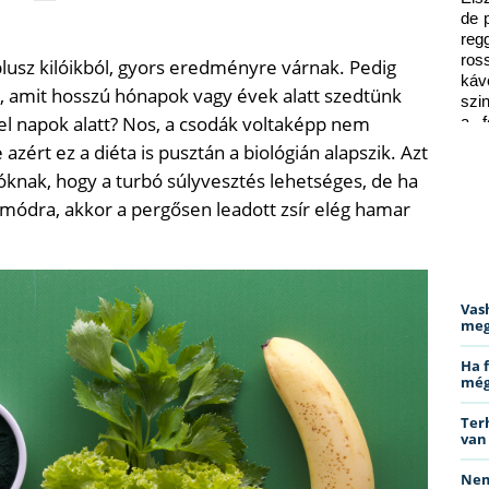
de 
reg
ros
plusz kilóikból, gyors eredményre várnak. Pedig
káv
, amit hosszú hónapok vagy évek alatt szedtünk
szi
el napok alatt? Nos, a csodák voltaképp nem
a f
ped
azért ez a diéta is pusztán a biológián alapszik. Azt
knak, hogy a turbó súlyvesztés lehetséges, de ha
módra, akkor a pergősen leadott zsír elég hamar
Vas
meg
Ha 
még
Ter
van
Nem