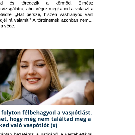
jad és töredezik a körmöd. Elmész 
orvizsgálatra, ahol végre megkapod a választ a 
eteidre: „Hát persze, hiszen vashiányod van! 
djél rá valamit!” A történetnek azonban nem itt 
 a vége.
 folyton félbehagyod a vaspótlást,
het, hogy még nem találtad meg a
ked való vaspótlót (x)
zántan hazatérsz a patikából a vastablettával, 