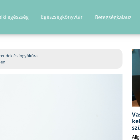
elki egészség
Egészségkönyvtár
Betegségkalauz
hirdetés
rendek és fogyókúra
ben
Va
ke
sz
Ali