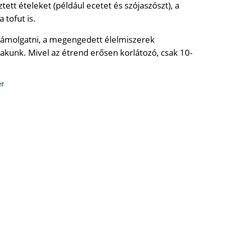
ztett ételeket (például ecetet és szójaszószt), a
 tofut is.
zámolgatni, a megengedett élelmiszerek
lakunk. Mivel az étrend erősen korlátozó, csak 10-
et