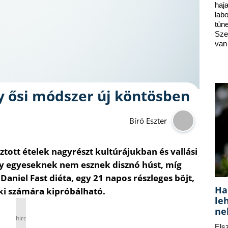
ha
lab
tün
Sze
van
gy ősi módszer új köntösben
Bíró Eszter
tott ételek nagyrészt kultúrájukban és vallási
 egyeseknek nem esznek disznó húst, míg
aniel Fast diéta, egy 21 napos részleges böjt,
Ha
rki számára kipróbálható.
le
ne
hirdetés
Els