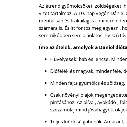
Az étrend gyümölcsöket, zöldségeket, hü
vizet tartalmaz. A 10. nap végén Dániel
mentálisan és fizikailag is -, mint minde
számára is. És itt fontos megjegyezni, ho
semmiképpen sem ajánlatos hosszú táv
Íme az ételek, amelyek a Daniel diéta
Hüvelyesek: bab és lencse. Minde
Diófélék és magvak, mindenféle, de
Minden fajta gyümölcs és zöldség.
Csak növényi olajok megengedettek
pirításához. Az olíva-, avokádó-, fö
szezámolaj mind jóváhagyott olajo
Teljes kiőrlésű gabonák. Amarant, ár