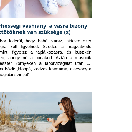
rhességi vashiány: a vasra bizony
ttőtöknek van szüksége (x)
kor kiderül, hogy babát vársz, hirtelen ezer 
ogra kell figyelned. Szeded a magzatvédő 
amint, figyelsz a táplálkozásra, és büszkén 
ed, ahogy nő a pocakod. Aztán a második 
meszter környékén a laborvizsgálat után az 
os közli: „Hoppá, kedves kismama, alacsony a 
oglobinszintje!”