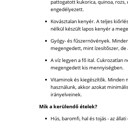
pattogatott kukorica, quinoa, rozs, c
engedélyezett.
Kovásztalan kenyér. A teljes kiőrlé
nélkül készült lapos kenyér a meg
Gyógy- és fűszernövények. Minden f
megengedett, mint ízesítőszer, de 
A víz legyen a fő ital. Cukrozatlan
megengedett kis mennyiségben.
Vitaminok és kiegészítők. Minden 
használunk, akkor azokat minimálisa
irányelveinek.
Mik a kerülendő ételek?
Hús, baromfi, hal és tojás - az ál