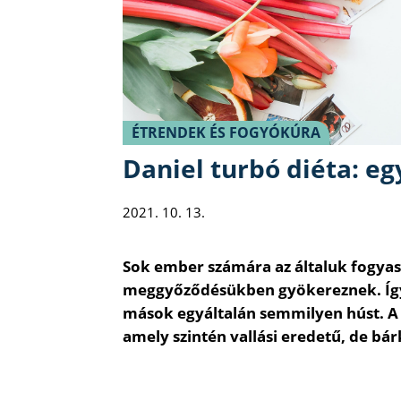
ÉTRENDEK ÉS FOGYÓKÚRA
Daniel turbó diéta: e
2021. 10. 13.
Sok ember számára az általuk fogyasz
meggyőződésükben gyökereznek. Így
mások egyáltalán semmilyen húst. A D
amely szintén vallási eredetű, de bá