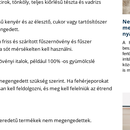
irok, tönköly, teljes kiőrlésű tészta és vadrizs
Ne
sű kenyér és az élesztő, cukor vagy tartósítószer
me
engedett.
ny
riss és szárított fűszernövény és fűszer
A h
a sót mérsékelten kell használni.
bes
fer
irr
 növényi italok, például 100% -os gyümölcslé
köz
is 
megengedett szükség szerint. Ha fehérjeporokat
n kell feldolgozni, és meg kell felelniük az étrend
lati eredetű termékek nem megengedettek.