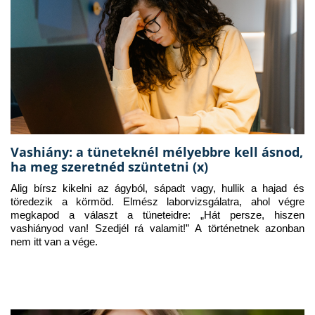
Vashiány: a tüneteknél mélyebbre kell ásnod,
ha meg szeretnéd szüntetni (x)
Alig bírsz kikelni az ágyból, sápadt vagy, hullik a hajad és 
töredezik a körmöd. Elmész laborvizsgálatra, ahol végre 
megkapod a választ a tüneteidre: „Hát persze, hiszen 
vashiányod van! Szedjél rá valamit!” A történetnek azonban 
nem itt van a vége.