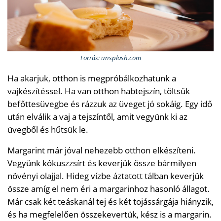
Forrás: unsplash.com
Ha akarjuk, otthon is megpróbálkozhatunk a
vajkészítéssel. Ha van otthon habtejszín, töltsük
befőttesüvegbe és rázzuk az üveget jó sokáig. Egy idő
után elválik a vaj a tejszíntől, amit vegyünk ki az
üvegből és hűtsük le.
Margarint már jóval nehezebb otthon elkészíteni.
Vegyünk kókuszzsírt és keverjük össze bármilyen
növényi olajjal. Hideg vízbe áztatott tálban keverjük
össze amíg el nem éri a margarinhoz hasonló állagot.
Már csak két teáskanál tej és két tojássárgája hiányzik,
és ha megfelelően összekevertük, kész is a margarin.