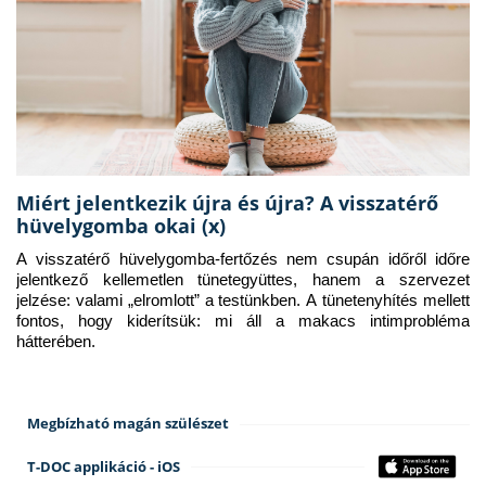
Miért jelentkezik újra és újra? A visszatérő
hüvelygomba okai (x)
A visszatérő hüvelygomba-fertőzés nem csupán időről időre 
jelentkező kellemetlen tünetegyüttes, hanem a szervezet 
jelzése: valami „elromlott” a testünkben. A tünetenyhítés mellett 
fontos, hogy kiderítsük: mi áll a makacs intimprobléma 
hátterében.
Megbízható magán szülészet
T-DOC applikáció - iOS