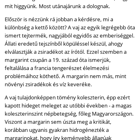
mit higgyünk. Most utánajárunk a dolognak.
Először is nézzünk rá jobban a kérdésre, mi a
különbség a kettő között? A vaj az egyik legrégebb óta
ismert tejtermék, nagyjából egyidős az emberiséggel.
Állati eredetű tejszínből köpüléssel készül, ahogy
elválasztják a zsiradékot az írótól. Ezzel szemben a
margarint csupán a 19. század óta ismerjük,
feltalálása a francia tengerészet élelmezési
problémáihoz köthető. A margarin nem más, mint
növényi zsiradékok és víz keveréke.
A vaj tulajdonképpen tömény koleszterin, épp ezért
kapott hideget meleget az utóbbi években - a magas
koleszterinszint népbetegség, főleg Magyarországon.
Viszont a margarin sem úszta meg a kritikát,
korábban ugyanis gyakran hidrogénezték a
margarinokat, hogy így keményebb állagúak