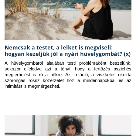
Nemcsak a testet, a lelket is megviseli:
hogyan kezeljük jól a nyári hüvelygombát? (x)
A hüvelygombáról általában testi problémaként beszélünk, 
sokszor elfeledve azt a tényt, hogy a fertőzés pszichés 
megterhelést is ró a nőkre. Az irritáció, a viszketés okozta 
szorongás rossz közérzetet hoz a mindennapokba, és az 
intimitást is megmérgezheti.