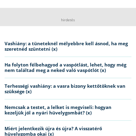
hirdetés
Vashiány: a tüneteknél mélyebbre kell ásnod, ha meg
szeretnéd szüntetni (x)
Ha folyton félbehagyod a vaspótlást, lehet, hogy még
nem találtad meg a neked való vaspótlót (x)
Terhességi vashiány: a vasra bizony kettőtöknek van
szüksége (x)
Nemcsak a testet, a lelket is megviseli: hogyan
kezeljük jól a nyári hüvelygombát? (x)
Miért jelentkezik újra és újra? A visszatérő
hüvelygomba okai (x)