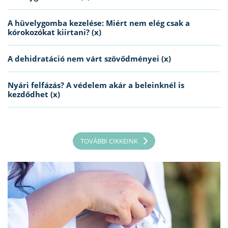
A hüvelygomba kezelése: Miért nem elég csak a
kórokozókat kiirtani? (x)
A dehidratáció nem várt szövődményei (x)
Nyári felfázás? A védelem akár a beleinknél is
kezdődhet (x)
TOVÁBBI CIKKEINK