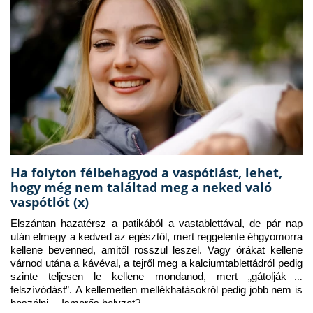
Ha folyton félbehagyod a vaspótlást, lehet,
hogy még nem találtad meg a neked való
vaspótlót (x)
Elszántan hazatérsz a patikából a vastablettával, de pár nap 
után elmegy a kedved az egésztől, mert reggelente éhgyomorra 
kellene bevenned, amitől rosszul leszel. Vagy órákat kellene 
várnod utána a kávéval, a tejről meg a kalciumtablettádról pedig 
szinte teljesen le kellene mondanod, mert „gátolják a 
felszívódást”. A kellemetlen mellékhatásokról pedig jobb nem is 
beszélni… Ismerős helyzet?