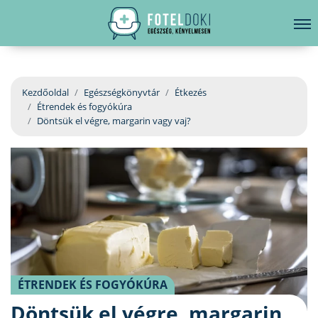
hirdetés
LELKI EGÉSZSÉG
Bejelentkezés
EGÉSZSÉGKÖNYVTÁR
Kezdőoldal
Egészségkönyvtár
Étkezés
Étrendek és fogyókúra
BETEGSÉGKALAUZ
Döntsük el végre, margarin vagy vaj?
ÜGYELETKERESŐ
ORVOS VÁLASZOL
ORVOSKERESŐ
ÉTRENDEK ÉS FOGYÓKÚRA
Döntsük el végre, margarin