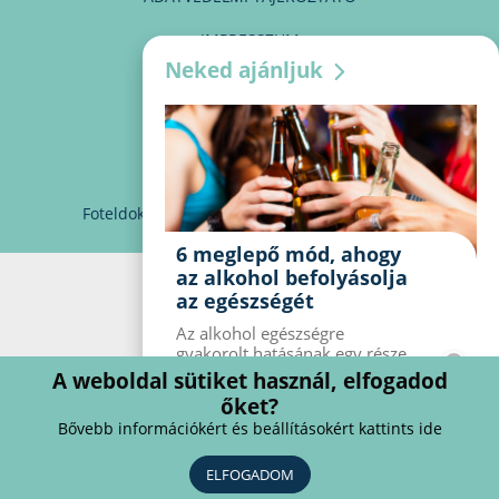
IMPRESSZUM
Neked ajánljuk
MÉDIAAJÁNLAT
PARTNEREINK
KAPCSOLAT
Foteldoki
info@foteldoki.hu
Süti beállítások
6 meglepő mód, ahogy
az alkohol befolyásolja
az egészségét
Az alkohol egészségre
gyakorolt ​​hatásának egy része
jól ismert, mások azonban
A weboldal sütiket használ, elfogadod
meglepők lehetnek. Van hat
őket?
kevésbé ismert hatás, amelyet
Bővebb információkért és beállításokért kattints ide
az alkohol gyakorol a
szervezetre.
ELFOGADOM