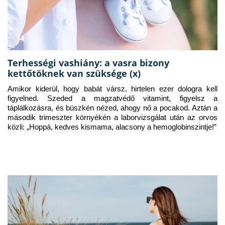
Terhességi vashiány: a vasra bizony
kettőtöknek van szüksége (x)
Amikor kiderül, hogy babát vársz, hirtelen ezer dologra kell 
figyelned. Szeded a magzatvédő vitamint, figyelsz a 
táplálkozásra, és büszkén nézed, ahogy nő a pocakod. Aztán a 
második trimeszter környékén a laborvizsgálat után az orvos 
közli: „Hoppá, kedves kismama, alacsony a hemoglobinszintje!”