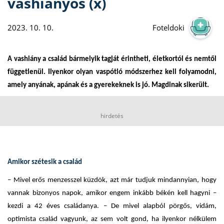
vashiányos (x)
2023. 10. 10.
Foteldoki
A vashiány a család bármelyik tagját érintheti, életkortól és nemtől
függetlenül. Ilyenkor olyan vaspótló módszerhez kell folyamodni,
amely anyának, apának és a gyerekeknek is jó. Magdinak sikerült.
hirdetés
Amikor szétesik a család
– Mivel erős menzesszel küzdök, azt már tudjuk mindannyian, hogy
vannak bizonyos napok, amikor engem inkább békén kell hagyni –
kezdi a 42 éves családanya. – De mivel alapból pörgős, vidám,
optimista család vagyunk, az sem volt gond, ha ilyenkor nélkülem