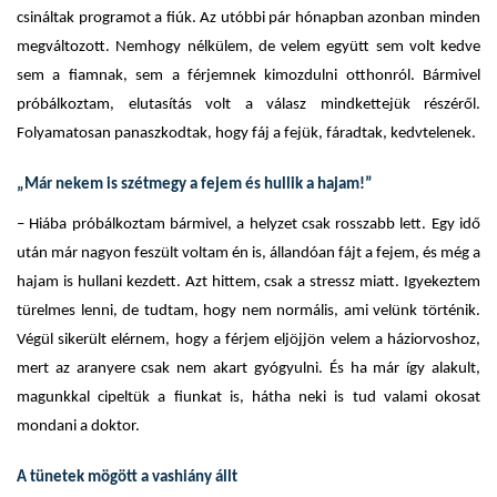
csináltak programot a fiúk. Az utóbbi pár hónapban azonban minden
megváltozott. Nemhogy nélkülem, de velem együtt sem volt kedve
sem a fiamnak, sem a férjemnek kimozdulni otthonról. Bármivel
próbálkoztam, elutasítás volt a válasz mindkettejük részéről.
Folyamatosan panaszkodtak, hogy fáj a fejük, fáradtak, kedvtelenek.
„Már nekem is szétmegy a fejem és hullik a hajam!”
– Hiába próbálkoztam bármivel, a helyzet csak rosszabb lett. Egy idő
után már nagyon feszült voltam én is, állandóan fájt a fejem, és még a
hajam is hullani kezdett. Azt hittem, csak a stressz miatt. Igyekeztem
türelmes lenni, de tudtam, hogy nem normális, ami velünk történik.
Végül sikerült elérnem, hogy a férjem eljöjjön velem a háziorvoshoz,
mert az aranyere csak nem akart gyógyulni. És ha már így alakult,
magunkkal cipeltük a fiunkat is, hátha neki is tud valami okosat
mondani a doktor.
A tünetek mögött a vashiány állt