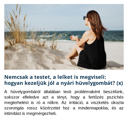
Nemcsak a testet, a lelket is megviseli:
hogyan kezeljük jól a nyári hüvelygombát? (x)
A hüvelygombáról általában testi problémaként beszélünk, 
sokszor elfeledve azt a tényt, hogy a fertőzés pszichés 
megterhelést is ró a nőkre. Az irritáció, a viszketés okozta 
szorongás rossz közérzetet hoz a mindennapokba, és az 
intimitást is megmérgezheti.