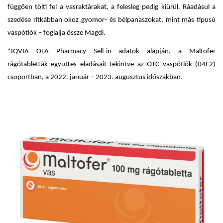
függően tölti fel a vasraktárakat, a felesleg pedig kiürül. Ráadásul a
szedése ritkábban okoz gyomor- és bélpanaszokat, mint más típusú
vaspótlók – foglalja össze Magdi.
*IQVIA OLA Pharmacy Sell-in adatok alapján, a Maltofer
rágótabletták együttes eladásait tekintve az OTC vaspótlók (04F2)
csoportban, a 2022. január – 2023. augusztus időszakban.