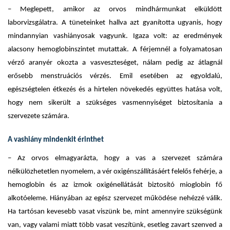
– Meglepett, amikor az orvos mindhármunkat elküldött
laborvizsgálatra. A tüneteinket hallva azt gyanította ugyanis, hogy
mindannyian vashiányosak vagyunk. Igaza volt: az eredmények
alacsony hemoglobinszintet mutattak. A férjemnél a folyamatosan
vérző aranyér okozta a vasveszteséget, nálam pedig az átlagnál
erősebb menstruációs vérzés. Emil esetében az egyoldalú,
egészségtelen étkezés és a hirtelen növekedés együttes hatása volt,
hogy nem sikerült a szükséges vasmennyiséget biztosítania a
szervezete számára.
A vashiány mindenkit érinthet
– Az orvos elmagyarázta, hogy a vas a szervezet számára
nélkülözhetetlen nyomelem, a vér oxigénszállításáért felelős fehérje, a
hemoglobin és az izmok oxigénellátását biztosító mioglobin fő
alkotóeleme. Hiányában az egész szervezet működése nehézzé válik.
Ha tartósan kevesebb vasat viszünk be, mint amennyire szükségünk
van, vagy valami miatt több vasat veszítünk, esetleg zavart szenved a