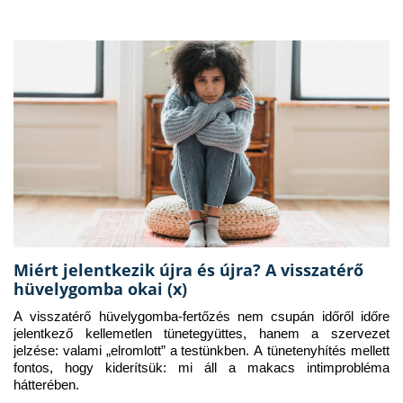
Miért jelentkezik újra és újra? A visszatérő
hüvelygomba okai (x)
A visszatérő hüvelygomba-fertőzés nem csupán időről időre 
jelentkező kellemetlen tünetegyüttes, hanem a szervezet 
jelzése: valami „elromlott” a testünkben. A tünetenyhítés mellett 
fontos, hogy kiderítsük: mi áll a makacs intimprobléma 
hátterében.