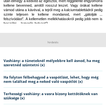
után elmegy a kedved az egésztől, mert reggelente éhgyomorra 
kellene bevenned, amitől rosszul leszel. Vagy órákat kellene 
várnod utána a kávéval, a tejről meg a kalciumtablettádról pedig 
szinte teljesen le kellene mondanod, mert „gátolják a 
felszívódást”. A kellemetlen mellékhatásokról pedig jobb nem is 
beszélni… Ismerős helyzet?
hirdetés
Vashiány: a tüneteknél mélyebbre kell ásnod, ha meg
szeretnéd szüntetni (x)
Ha folyton félbehagyod a vaspótlást, lehet, hogy még
nem találtad meg a neked való vaspótlót (x)
Terhességi vashiány: a vasra bizony kettőtöknek van
szüksége (x)