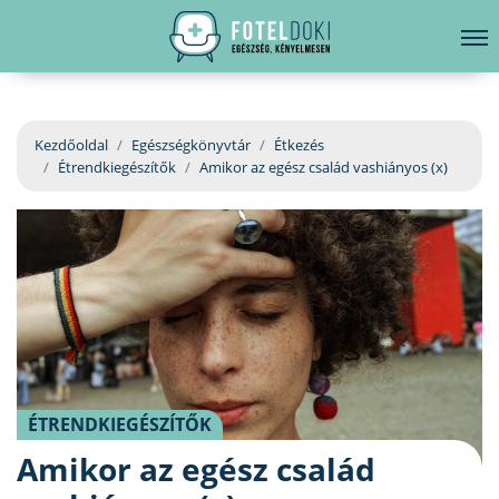
hirdetés
LELKI EGÉSZSÉG
Bejelentkezés
EGÉSZSÉGKÖNYVTÁR
Kezdőoldal
Egészségkönyvtár
Étkezés
Étrendkiegészítők
Amikor az egész család vashiányos (x)
BETEGSÉGKALAUZ
ÜGYELETKERESŐ
ORVOS VÁLASZOL
ORVOSKERESŐ
ÉTRENDKIEGÉSZÍTŐK
Amikor az egész család