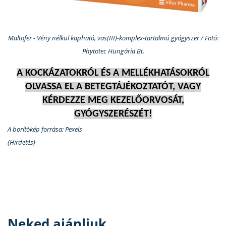
Maltofer - Vény nélkül kapható, vas(III)-komplex-tartalmú gyógyszer / Fotó:
Phytotec Hungária Bt.
A KOCKÁZATOKRÓL ÉS A MELLÉKHATÁSOKRÓL
OLVASSA EL A BETEGTÁJÉKOZTATÓT, VAGY
KÉRDEZZE MEG KEZELŐORVOSÁT,
GYÓGYSZERÉSZÉT!
A borítókép forrása: Pexels
(Hirdetés)
Neked ajánljuk