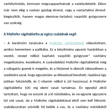
vasfelszívódás, könnyen megcsappanhatnak a vaskészleteink. Ekkor
már nem elég a vasban gazdag étrend, vagy a vastartalmú étrend-
kiegészítők, hanem magas elemivas-tartalmú vaspótló gyógyszerre
van szükség.
A Maltofer rágótabletta az egész családnak segít
– A barátnőm tanácsára a
Maltofer rágótablettát
választottam,
amikor bementem a patikába. Ez a készítmény ugyanis hazánkban a
vezető, recept nélkül kapható vaspótló gyógyszer* vashiány
megelőzésére, kezelésére. A csokoládéízű Maltofer rágótablettát még
a válogatós gyerek is megette, és a férjemet is sikerült rábeszélnem a
szedésére azzal, hogy egyszerűen az étkezéssel beveheti, ráadásul úgy
jobban felszívódik, és C-vitamin nélkül is jól hasznosul. A Maltofer
rágótabletta 100 mg elemi vasat tartalmaz. Én egyedül attól
tartottam, hogy ne essünk át a ló túloldalára, és ne együnk egyszerre
túl sok vasat, de a Maltofer rágótablettával ettől sem kell félnünk:
szabályozottan szívódik fel belőle a vas, és a vashiány mértékétől