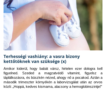
Terhességi vashiány: a vasra bizony
kettőtöknek van szüksége (x)
Amikor kiderül, hogy babát vársz, hirtelen ezer dologra kell 
figyelned. Szeded a magzatvédő vitamint, figyelsz a 
táplálkozásra, és büszkén nézed, ahogy nő a pocakod. Aztán a 
második trimeszter környékén a laborvizsgálat után az orvos 
közli: „Hoppá, kedves kismama, alacsony a hemoglobinszintje!”