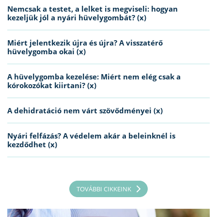
Nemcsak a testet, a lelket is megviseli: hogyan
kezeljük jól a nyári hüvelygombát? (x)
Miért jelentkezik újra és újra? A visszatérő
hüvelygomba okai (x)
A hüvelygomba kezelése: Miért nem elég csak a
kórokozókat kiirtani? (x)
A dehidratáció nem várt szövődményei (x)
Nyári felfázás? A védelem akár a beleinknél is
kezdődhet (x)
TOVÁBBI CIKKEINK