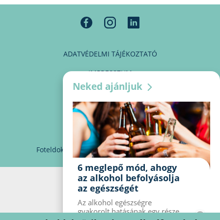
ADATVÉDELMI TÁJÉKOZTATÓ
IMPRESSZUM
Neked ajánljuk
MÉDIAAJÁNLAT
PARTNEREINK
KAPCSOLAT
Foteldoki
info@foteldoki.hu
Süti beállítások
6 meglepő mód, ahogy
az alkohol befolyásolja
az egészségét
Az alkohol egészségre
gyakorolt ​​hatásának egy része