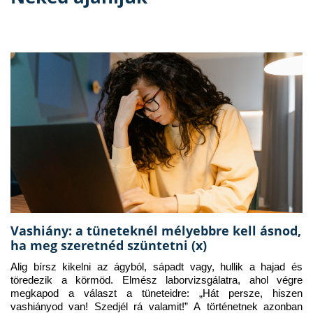
Vashiány: a tüneteknél mélyebbre kell ásnod,
ha meg szeretnéd szüntetni (x)
Alig bírsz kikelni az ágyból, sápadt vagy, hullik a hajad és 
töredezik a körmöd. Elmész laborvizsgálatra, ahol végre 
megkapod a választ a tüneteidre: „Hát persze, hiszen 
vashiányod van! Szedjél rá valamit!” A történetnek azonban 