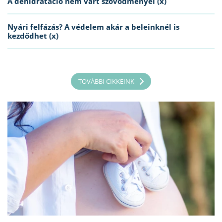
A dehidratáció nem várt szövődményei (x)
Nyári felfázás? A védelem akár a beleinknél is
kezdődhet (x)
TOVÁBBI CIKKEINK