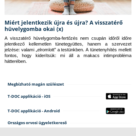
Miért jelentkezik újra és újra? A visszatérő
hüvelygomba okai (x)
A visszatérő hüvelygomba-fertőzés nem csupán időről időre 
jelentkező kellemetlen tünetegyüttes, hanem a szervezet 
jelzése: valami „elromlott” a testünkben. A tünetenyhítés mellett 
fontos, hogy kiderítsük: mi áll a makacs intimprobléma 
hátterében.
Megbízható magán szülészet
T-DOC applikáció - iOS
T-DOC applikáció - Android
Országos orvosi ügyeletkereső