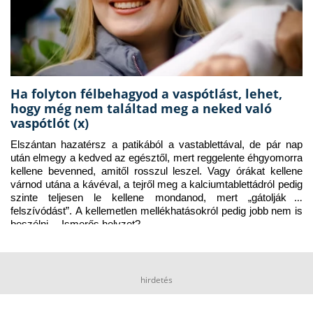
Ha folyton félbehagyod a vaspótlást, lehet,
hogy még nem találtad meg a neked való
vaspótlót (x)
Elszántan hazatérsz a patikából a vastablettával, de pár nap 
után elmegy a kedved az egésztől, mert reggelente éhgyomorra 
kellene bevenned, amitől rosszul leszel. Vagy órákat kellene 
várnod utána a kávéval, a tejről meg a kalciumtablettádról pedig 
szinte teljesen le kellene mondanod, mert „gátolják a 
felszívódást”. A kellemetlen mellékhatásokról pedig jobb nem is 
beszélni… Ismerős helyzet?
hirdetés