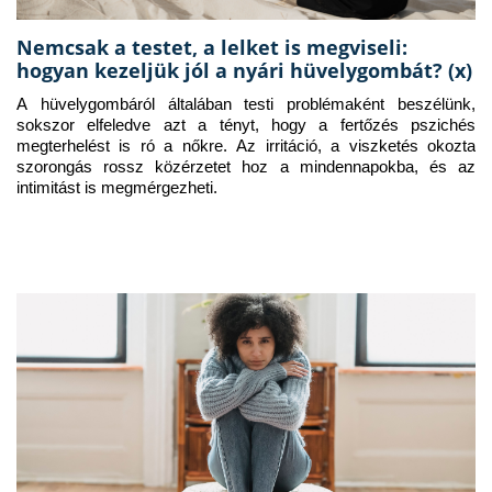
Nemcsak a testet, a lelket is megviseli:
hogyan kezeljük jól a nyári hüvelygombát? (x)
A hüvelygombáról általában testi problémaként beszélünk, 
sokszor elfeledve azt a tényt, hogy a fertőzés pszichés 
megterhelést is ró a nőkre. Az irritáció, a viszketés okozta 
szorongás rossz közérzetet hoz a mindennapokba, és az 
intimitást is megmérgezheti.