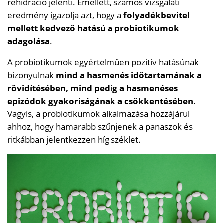
rehidráció jelenti. Emellett, számos vizsgálati
eredmény igazolja azt, hogy a
folyadékbevitel
mellett kedvező hatású a probiotikumok
adagolása
.
A probiotikumok egyértelműen pozitív hatásúnak
bizonyulnak
mind a hasmenés időtartamának a
rövidítésében, mind pedig a hasmenéses
epizódok gyakoriságának a csökkentésében
.
Vagyis, a probiotikumok alkalmazása hozzájárul
ahhoz, hogy hamarabb szűnjenek a panaszok és
ritkábban jelentkezzen híg széklet.