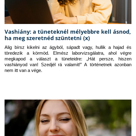
Vashiány: a tüneteknél mélyebbre kell ásnod,
ha meg szeretnéd szüntetni (x)
Alig bírsz kikelni az ágyból, sápadt vagy, hullik a hajad és 
töredezik a körmöd. Elmész laborvizsgálatra, ahol végre 
megkapod a választ a tüneteidre: „Hát persze, hiszen 
vashiányod van! Szedjél rá valamit!” A történetnek azonban 
nem itt van a vége.