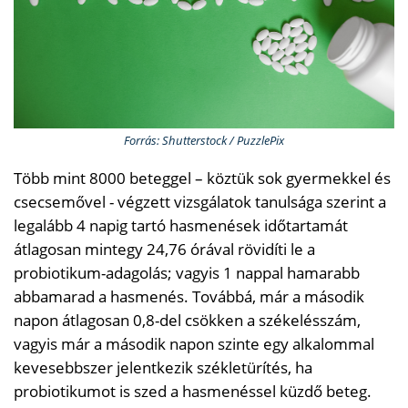
Forrás: Shutterstock / PuzzlePix
Több mint 8000 beteggel – köztük sok gyermekkel és
csecsemővel - végzett vizsgálatok tanulsága szerint a
legalább 4 napig tartó hasmenések időtartamát
átlagosan mintegy 24,76 órával rövidíti le a
probiotikum-adagolás; vagyis 1 nappal hamarabb
abbamarad a hasmenés. Továbbá, már a második
napon átlagosan 0,8-del csökken a székelésszám,
vagyis már a második napon szinte egy alkalommal
kevesebbszer jelentkezik székletürítés, ha
probiotikumot is szed a hasmenéssel küzdő beteg.