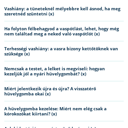
Vashiány: a tüneteknél mélyebbre kell ásnod, ha meg
szeretnéd szüntetni (x)
Ha folyton félbehagyod a vaspótlást, lehet, hogy még
nem találtad meg a neked való vaspótlót (x)
Terhességi vashiány: a vasra bizony kettőtöknek van
szüksége (x)
Nemcsak a testet, a lelket is megviseli: hogyan
kezeljük jól a nyári hüvelygombát? (x)
Miért jelentkezik újra és újra? A visszatérő
hüvelygomba okai (x)
A hüvelygomba kezelése: Miért nem elég csak a
kórokozókat kiirtani? (x)