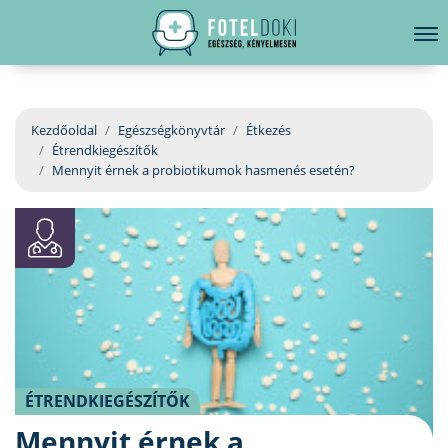
hirdetés
LELKI EGÉSZSÉG
Bejelentkezés
EGÉSZSÉGKÖNYVTÁR
Kezdőoldal
Egészségkönyvtár
Étkezés
Étrendkiegészítők
BETEGSÉGKALAUZ
Mennyit érnek a probiotikumok hasmenés esetén?
ÜGYELETKERESŐ
ORVOS VÁLASZOL
ORVOSKERESŐ
ÉTRENDKIEGÉSZÍTŐK
Mennyit érnek a