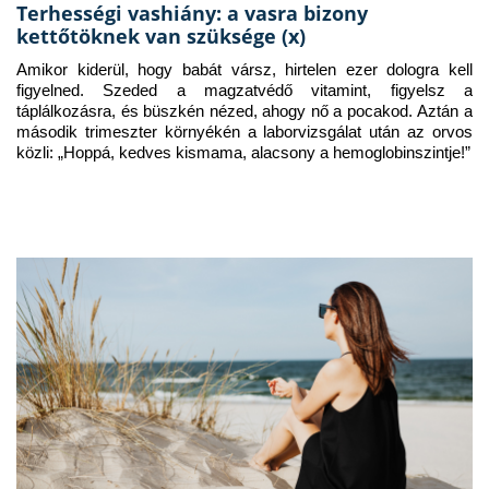
Terhességi vashiány: a vasra bizony
kettőtöknek van szüksége (x)
Amikor kiderül, hogy babát vársz, hirtelen ezer dologra kell 
figyelned. Szeded a magzatvédő vitamint, figyelsz a 
táplálkozásra, és büszkén nézed, ahogy nő a pocakod. Aztán a 
második trimeszter környékén a laborvizsgálat után az orvos 
közli: „Hoppá, kedves kismama, alacsony a hemoglobinszintje!”