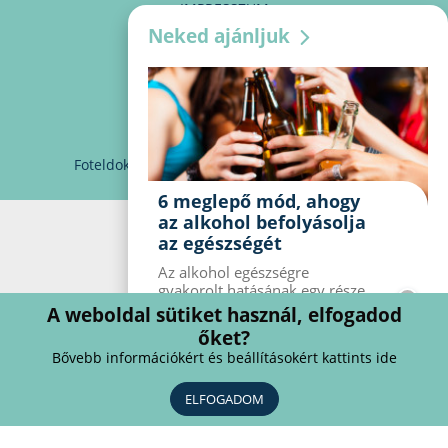
IMPRESSZUM
Neked ajánljuk
MÉDIAAJÁNLAT
PARTNEREINK
KAPCSOLAT
Foteldoki
info@foteldoki.hu
Süti beállítások
6 meglepő mód, ahogy
az alkohol befolyásolja
az egészségét
Az alkohol egészségre
gyakorolt ​​hatásának egy része
jól ismert, mások azonban
A weboldal sütiket használ, elfogadod
meglepők lehetnek. Van hat
őket?
kevésbé ismert hatás, amelyet
Bővebb információkért és beállításokért kattints ide
az alkohol gyakorol a
szervezetre.
ELFOGADOM