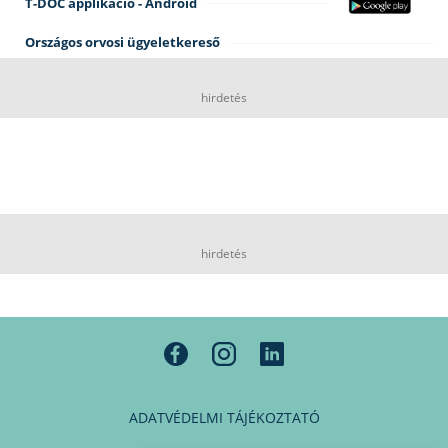
T-DOC applikáció - Android
Országos orvosi ügyeletkereső
hirdetés
hirdetés
ADATVÉDELMI TÁJÉKOZTATÓ