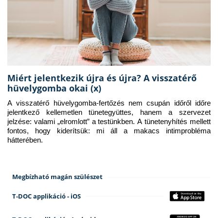
Miért jelentkezik újra és újra? A visszatérő
hüvelygomba okai (x)
A visszatérő hüvelygomba-fertőzés nem csupán időről időre 
jelentkező kellemetlen tünetegyüttes, hanem a szervezet 
jelzése: valami „elromlott” a testünkben. A tünetenyhítés mellett 
fontos, hogy kiderítsük: mi áll a makacs intimprobléma 
hátterében.
Megbízható magán szülészet
T-DOC applikáció - iOS