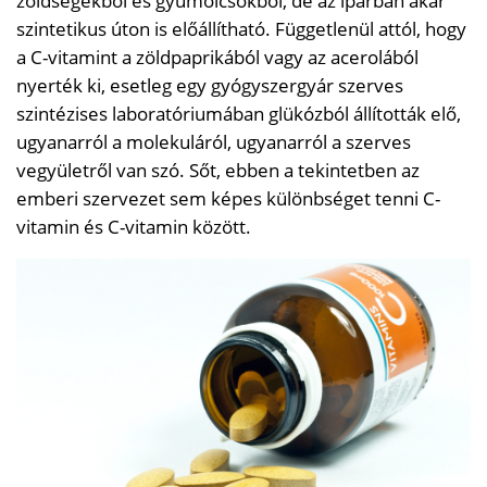
zöldségekből és gyümölcsökből, de az iparban akár
szintetikus úton is előállítható. Függetlenül attól, hogy
a C-vitamint a zöldpaprikából vagy az acerolából
nyerték ki, esetleg egy gyógyszergyár szerves
szintézises laboratóriumában glükózból állították elő,
ugyanarról a molekuláról, ugyanarról a szerves
vegyületről van szó. Sőt, ebben a tekintetben az
emberi szervezet sem képes különbséget tenni C-
vitamin és C-vitamin között.