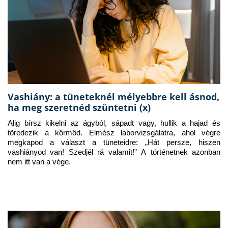
Vashiány: a tüneteknél mélyebbre kell ásnod,
ha meg szeretnéd szüntetni (x)
Alig bírsz kikelni az ágyból, sápadt vagy, hullik a hajad és 
töredezik a körmöd. Elmész laborvizsgálatra, ahol végre 
megkapod a választ a tüneteidre: „Hát persze, hiszen 
vashiányod van! Szedjél rá valamit!” A történetnek azonban 
nem itt van a vége.