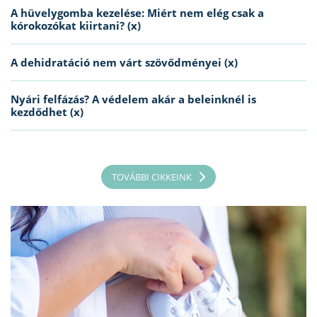
A hüvelygomba kezelése: Miért nem elég csak a
kórokozókat kiirtani? (x)
A dehidratáció nem várt szövődményei (x)
Nyári felfázás? A védelem akár a beleinknél is
kezdődhet (x)
TOVÁBBI CIKKEINK