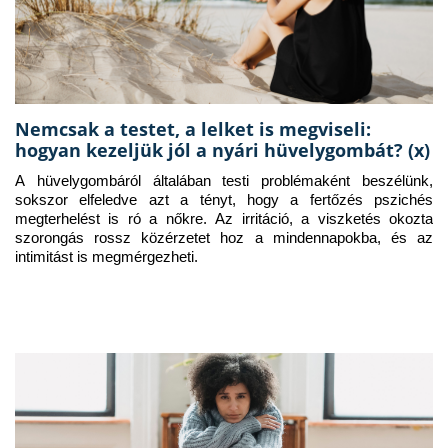
Nemcsak a testet, a lelket is megviseli:
hogyan kezeljük jól a nyári hüvelygombát? (x)
A hüvelygombáról általában testi problémaként beszélünk, 
sokszor elfeledve azt a tényt, hogy a fertőzés pszichés 
megterhelést is ró a nőkre. Az irritáció, a viszketés okozta 
szorongás rossz közérzetet hoz a mindennapokba, és az 
intimitást is megmérgezheti.