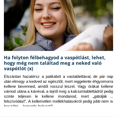
Ha folyton félbehagyod a vaspótlást, lehet,
hogy még nem találtad meg a neked való
vaspótlót (x)
Elszántan hazatérsz a patikából a vastablettával, de pár nap 
után elmegy a kedved az egésztől, mert reggelente éhgyomorra 
kellene bevenned, amitől rosszul leszel. Vagy órákat kellene 
várnod utána a kávéval, a tejről meg a kalciumtablettádról pedig 
szinte teljesen le kellene mondanod, mert „gátolják a 
felszívódást”. A kellemetlen mellékhatásokról pedig jobb nem is 
beszélni… Ismerős helyzet?