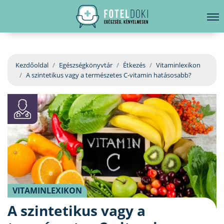
hirdetés
LELKI EGÉSZSÉG
Bejelentkezés
EGÉSZSÉGKÖNYVTÁR
Kezdőoldal
Egészségkönyvtár
Étkezés
Vitaminlexikon
A szintetikus vagy a természetes C-vitamin hatásosabb?
BETEGSÉGKALAUZ
ÜGYELETKERESŐ
ORVOS VÁLASZOL
ORVOSKERESŐ
VITAMINLEXIKON
A szintetikus vagy a