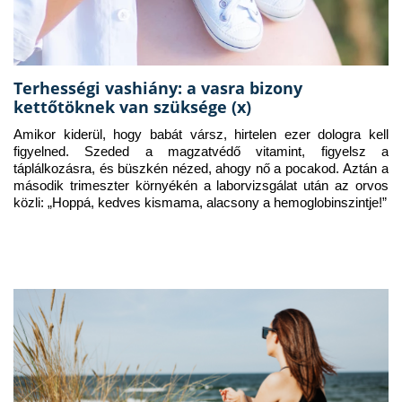
Terhességi vashiány: a vasra bizony
kettőtöknek van szüksége (x)
Amikor kiderül, hogy babát vársz, hirtelen ezer dologra kell 
figyelned. Szeded a magzatvédő vitamint, figyelsz a 
táplálkozásra, és büszkén nézed, ahogy nő a pocakod. Aztán a 
második trimeszter környékén a laborvizsgálat után az orvos 
közli: „Hoppá, kedves kismama, alacsony a hemoglobinszintje!”