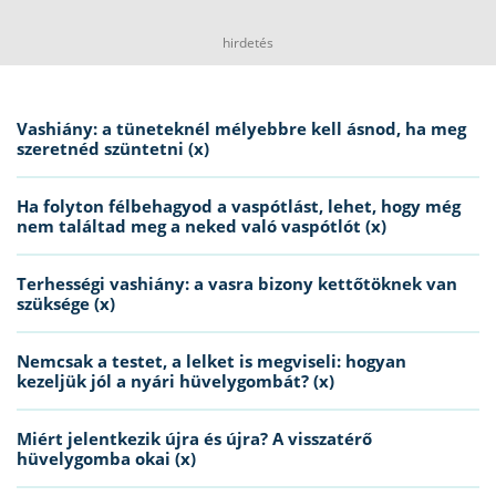
hirdetés
Vashiány: a tüneteknél mélyebbre kell ásnod, ha meg
szeretnéd szüntetni (x)
Ha folyton félbehagyod a vaspótlást, lehet, hogy még
nem találtad meg a neked való vaspótlót (x)
Terhességi vashiány: a vasra bizony kettőtöknek van
szüksége (x)
Nemcsak a testet, a lelket is megviseli: hogyan
kezeljük jól a nyári hüvelygombát? (x)
Miért jelentkezik újra és újra? A visszatérő
hüvelygomba okai (x)