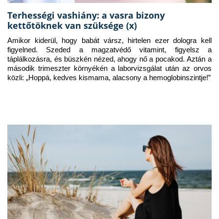
Terhességi vashiány: a vasra bizony
kettőtöknek van szüksége (x)
Amikor kiderül, hogy babát vársz, hirtelen ezer dologra kell 
figyelned. Szeded a magzatvédő vitamint, figyelsz a 
táplálkozásra, és büszkén nézed, ahogy nő a pocakod. Aztán a 
második trimeszter környékén a laborvizsgálat után az orvos 
közli: „Hoppá, kedves kismama, alacsony a hemoglobinszintje!”