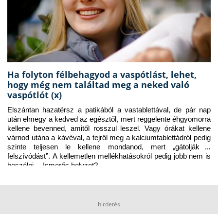
Ha folyton félbehagyod a vaspótlást, lehet,
hogy még nem találtad meg a neked való
vaspótlót (x)
Elszántan hazatérsz a patikából a vastablettával, de pár nap 
után elmegy a kedved az egésztől, mert reggelente éhgyomorra 
kellene bevenned, amitől rosszul leszel. Vagy órákat kellene 
várnod utána a kávéval, a tejről meg a kalciumtablettádról pedig 
szinte teljesen le kellene mondanod, mert „gátolják a 
felszívódást”. A kellemetlen mellékhatásokról pedig jobb nem is 
beszélni… Ismerős helyzet?
hirdetés