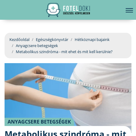
hirdetés
LELKI EGÉSZSÉG
Bejelentkezés
EGÉSZSÉGKÖNYVTÁR
Kezdőoldal
Egészségkönyvtár
Hétköznapi bajaink
Anyagcsere betegségek
BETEGSÉGKALAUZ
Metabolikus szindróma - mit ehet és mit kell kerülnie?
ÜGYELETKERESŐ
ORVOS VÁLASZOL
ORVOSKERESŐ
ANYAGCSERE BETEGSÉGEK
Metabolikus szindróma - mit