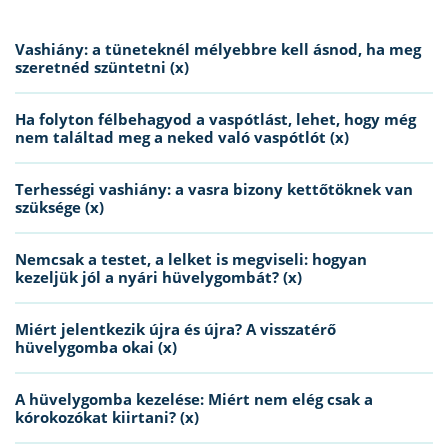
Vashiány: a tüneteknél mélyebbre kell ásnod, ha meg
szeretnéd szüntetni (x)
Ha folyton félbehagyod a vaspótlást, lehet, hogy még
nem találtad meg a neked való vaspótlót (x)
Terhességi vashiány: a vasra bizony kettőtöknek van
szüksége (x)
Nemcsak a testet, a lelket is megviseli: hogyan
kezeljük jól a nyári hüvelygombát? (x)
Miért jelentkezik újra és újra? A visszatérő
hüvelygomba okai (x)
A hüvelygomba kezelése: Miért nem elég csak a
kórokozókat kiirtani? (x)