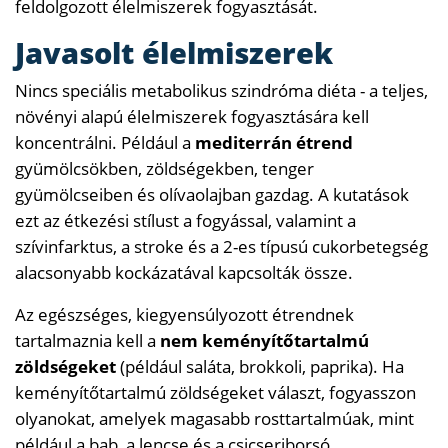
feldolgozott élelmiszerek fogyasztását.
Javasolt élelmiszerek
Nincs speciális metabolikus szindróma diéta - a teljes,
növényi alapú élelmiszerek fogyasztására kell
koncentrálni. Például a
mediterrán étrend
gyümölcsökben, zöldségekben, tenger
gyümölcseiben és olívaolajban gazdag. A kutatások
ezt az étkezési stílust a fogyással, valamint a
szívinfarktus, a stroke és a 2-es típusú cukorbetegség
alacsonyabb kockázatával kapcsolták össze.
Az egészséges, kiegyensúlyozott étrendnek
tartalmaznia kell a
nem keményítőtartalmú
zöldségeket
(például saláta, brokkoli, paprika). Ha
keményítőtartalmú zöldségeket választ, fogyasszon
olyanokat, amelyek magasabb rosttartalmúak, mint
például a bab, a lencse és a csicseriborsó.