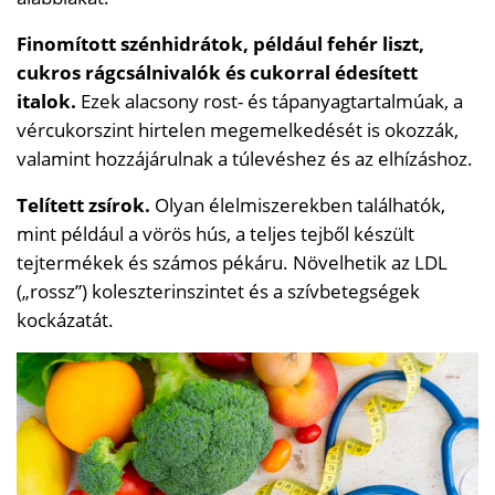
Finomított szénhidrátok, például fehér liszt,
cukros rágcsálnivalók és cukorral édesített
italok.
Ezek alacsony rost- és tápanyagtartalmúak, a
vércukorszint hirtelen megemelkedését is okozzák,
valamint hozzájárulnak a túlevéshez és az elhízáshoz.
Telített zsírok.
Olyan élelmiszerekben találhatók,
mint például a vörös hús, a teljes tejből készült
tejtermékek és számos pékáru. Növelhetik az LDL
(„rossz”) koleszterinszintet és a szívbetegségek
kockázatát.