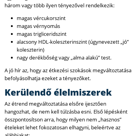
három vagy több ilyen tényezővel rendelkezik:
magas vércukorszint
magas vérnyomás
magas trigliceridszint
alacsony HDL-koleszterinszint (úgynevezett „jó”
koleszterin)
nagy derékbőség vagy „alma alakú” test.
A jó hír az, hogy az étkezési szokások megváltoztatása
befolyásolhatja ezeket a tényezőket.
Kerülendő élelmiszerek
Az étrend megváltoztatása elsőre ijesztően
hangozhat, de nem kell túlzásba esni. Első lépésként
összpontosítson arra, hogy milyen nem „hasznos”
ételeket lehet fokozatosan elhagyni, beleértve az
alábbiakat: