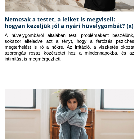
Nemcsak a testet, a lelket is megviseli:
hogyan kezeljük jól a nyári hüvelygombát? (x)
A hüvelygombáról általában testi problémaként beszélünk, 
sokszor elfeledve azt a tényt, hogy a fertőzés pszichés 
megterhelést is ró a nőkre. Az irritáció, a viszketés okozta 
szorongás rossz közérzetet hoz a mindennapokba, és az 
intimitást is megmérgezheti.