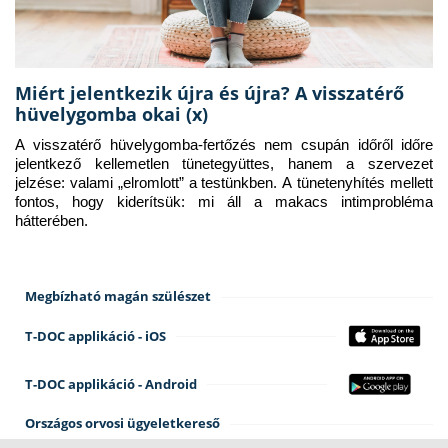
Miért jelentkezik újra és újra? A visszatérő
hüvelygomba okai (x)
A visszatérő hüvelygomba-fertőzés nem csupán időről időre 
jelentkező kellemetlen tünetegyüttes, hanem a szervezet 
jelzése: valami „elromlott” a testünkben. A tünetenyhítés mellett 
fontos, hogy kiderítsük: mi áll a makacs intimprobléma 
hátterében.
Megbízható magán szülészet
T-DOC applikáció - iOS
T-DOC applikáció - Android
Országos orvosi ügyeletkereső