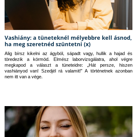
Vashiány: a tüneteknél mélyebbre kell ásnod,
ha meg szeretnéd szüntetni (x)
Alig bírsz kikelni az ágyból, sápadt vagy, hullik a hajad és 
töredezik a körmöd. Elmész laborvizsgálatra, ahol végre 
megkapod a választ a tüneteidre: „Hát persze, hiszen 
vashiányod van! Szedjél rá valamit!” A történetnek azonban 
nem itt van a vége.