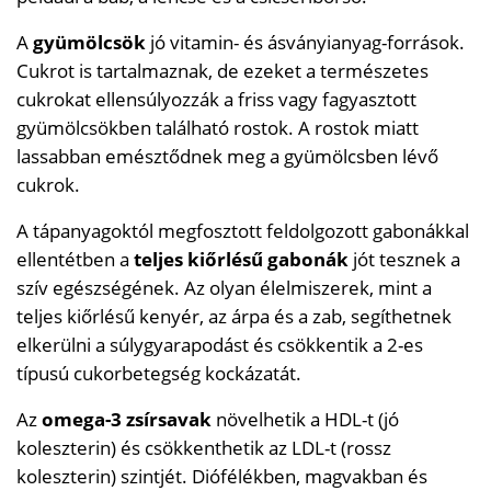
A
gyümölcsök
jó vitamin- és ásványianyag-források.
Cukrot is tartalmaznak, de ezeket a természetes
cukrokat ellensúlyozzák a friss vagy fagyasztott
gyümölcsökben található rostok. A rostok miatt
lassabban emésztődnek meg a gyümölcsben lévő
cukrok.
A tápanyagoktól megfosztott feldolgozott gabonákkal
ellentétben a
teljes kiőrlésű gabonák
jót tesznek a
szív egészségének. Az olyan élelmiszerek, mint a
teljes kiőrlésű kenyér, az árpa és a zab, segíthetnek
elkerülni a súlygyarapodást és csökkentik a 2-es
típusú cukorbetegség kockázatát.
Az
omega-3 zsírsavak
növelhetik a HDL-t (jó
koleszterin) és csökkenthetik az LDL-t (rossz
koleszterin) szintjét. Diófélékben, magvakban és