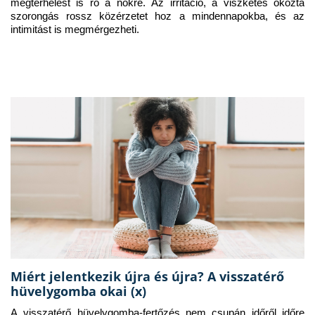
megterhelést is ró a nőkre. Az irritáció, a viszketés okozta 
szorongás rossz közérzetet hoz a mindennapokba, és az 
intimitást is megmérgezheti.
Miért jelentkezik újra és újra? A visszatérő
hüvelygomba okai (x)
A visszatérő hüvelygomba-fertőzés nem csupán időről időre 