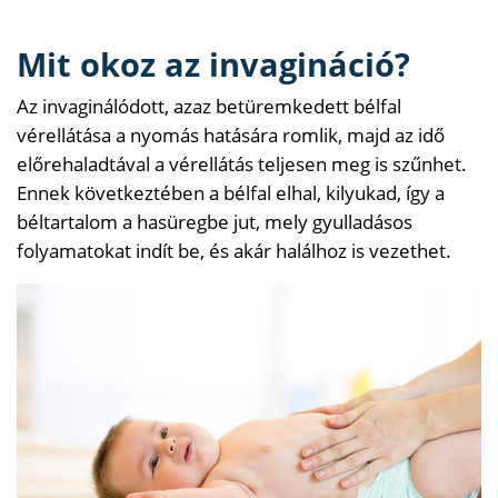
Mit okoz az invagináció?
Az invaginálódott, azaz betüremkedett bélfal
vérellátása a nyomás hatására romlik, majd az idő
előrehaladtával a vérellátás teljesen meg is szűnhet.
Ennek következtében a bélfal elhal, kilyukad, így a
béltartalom a hasüregbe jut, mely gyulladásos
folyamatokat indít be, és akár halálhoz is vezethet.