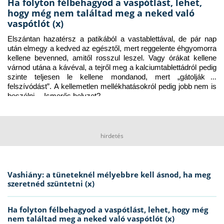
Ha folyton félbehagyod a vaspótlást, lehet,
hogy még nem találtad meg a neked való
vaspótlót (x)
Elszántan hazatérsz a patikából a vastablettával, de pár nap 
után elmegy a kedved az egésztől, mert reggelente éhgyomorra 
kellene bevenned, amitől rosszul leszel. Vagy órákat kellene 
várnod utána a kávéval, a tejről meg a kalciumtablettádról pedig 
szinte teljesen le kellene mondanod, mert „gátolják a 
felszívódást”. A kellemetlen mellékhatásokról pedig jobb nem is 
beszélni… Ismerős helyzet?
hirdetés
Vashiány: a tüneteknél mélyebbre kell ásnod, ha meg
szeretnéd szüntetni (x)
Ha folyton félbehagyod a vaspótlást, lehet, hogy még
nem találtad meg a neked való vaspótlót (x)