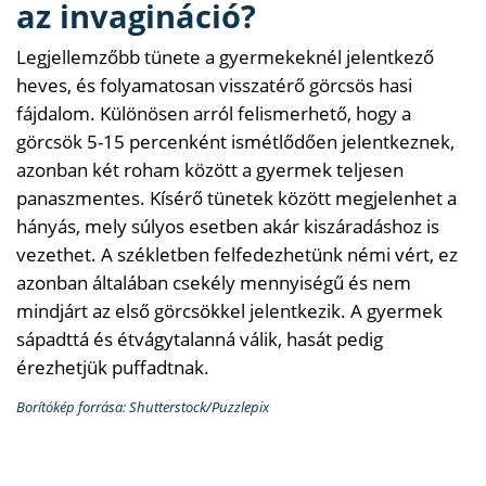
az invagináció?
Legjellemzőbb tünete a gyermekeknél jelentkező
heves, és folyamatosan visszatérő görcsös hasi
fájdalom. Különösen arról felismerhető, hogy a
görcsök 5-15 percenként ismétlődően jelentkeznek,
azonban két roham között a gyermek teljesen
panaszmentes. Kísérő tünetek között megjelenhet a
hányás, mely súlyos esetben akár kiszáradáshoz is
vezethet. A székletben felfedezhetünk némi vért, ez
azonban általában csekély mennyiségű és nem
mindjárt az első görcsökkel jelentkezik. A gyermek
sápadttá és étvágytalanná válik, hasát pedig
érezhetjük puffadtnak.
Borítókép forrása: Shutterstock/Puzzlepix