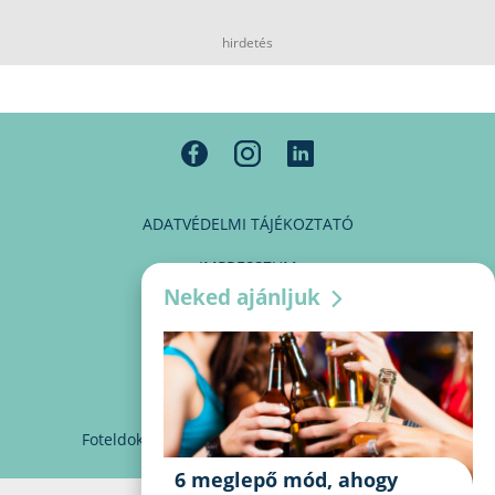
hirdetés
ADATVÉDELMI TÁJÉKOZTATÓ
IMPRESSZUM
Neked ajánljuk
MÉDIAAJÁNLAT
PARTNEREINK
KAPCSOLAT
Foteldoki
info@foteldoki.hu
Süti beállítások
6 meglepő mód, ahogy