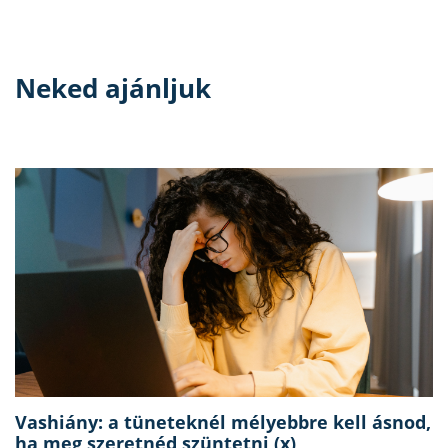
Neked ajánljuk
Vashiány: a tüneteknél mélyebbre kell ásnod,
ha meg szeretnéd szüntetni (x)