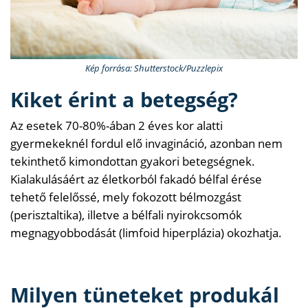
Kép forrása: Shutterstock/Puzzlepix
Kiket érint a betegség?
Az esetek 70-80%-ában 2 éves kor alatti
gyermekeknél fordul elő invagináció, azonban nem
tekinthető kimondottan gyakori betegségnek.
Kialakulásáért az életkorból fakadó bélfal érése
tehető felelőssé, mely fokozott bélmozgást
(perisztaltika), illetve a bélfali nyirokcsomók
megnagyobbodását
(limfoid hiperplázia)
okozhatja.
Milyen tüneteket produkál