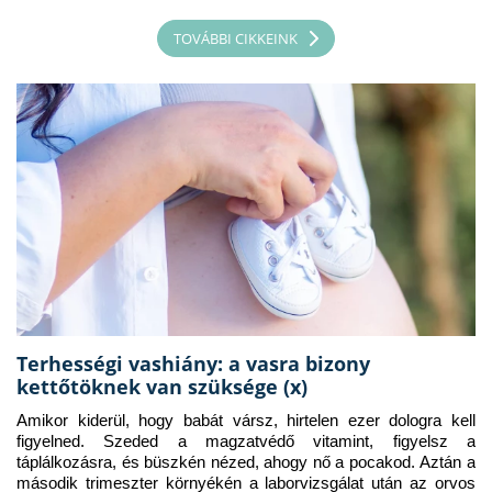
TOVÁBBI CIKKEINK
Terhességi vashiány: a vasra bizony
kettőtöknek van szüksége (x)
Amikor kiderül, hogy babát vársz, hirtelen ezer dologra kell 
figyelned. Szeded a magzatvédő vitamint, figyelsz a 
táplálkozásra, és büszkén nézed, ahogy nő a pocakod. Aztán a 
második trimeszter környékén a laborvizsgálat után az orvos 