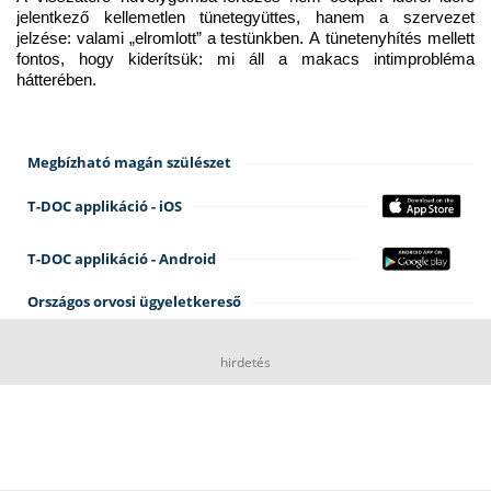
jelentkező kellemetlen tünetegyüttes, hanem a szervezet 
jelzése: valami „elromlott” a testünkben. A tünetenyhítés mellett 
fontos, hogy kiderítsük: mi áll a makacs intimprobléma 
hátterében.
Megbízható magán szülészet
T-DOC applikáció - iOS
T-DOC applikáció - Android
Országos orvosi ügyeletkereső
hirdetés