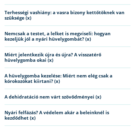
Terhességi vashiány: a vasra bizony kettőtöknek van
szüksége (x)
Nemcsak a testet, a lelket is megviseli: hogyan
kezeljük jól a nyári hüvelygombát? (x)
Miért jelentkezik újra és újra? A visszatérő
hüvelygomba okai (x)
A hüvelygomba kezelése: Miért nem elég csak a
kórokozókat kiirtani? (x)
A dehidratáció nem várt szövődményei (x)
Nyári felfázás? A védelem akár a beleinknél is
kezdődhet (x)