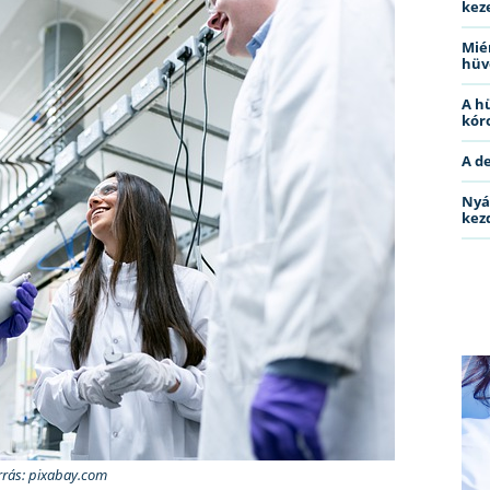
kez
Miér
hüv
A h
kóro
A d
Nyá
kez
rrás: pixabay.com