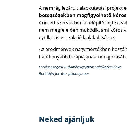
A nemrég lezárult alapkutatási projekt
e
betegségekben megfigyelhető kóros e
érintett szervekben a felépítő sejtek, 
nem megfelelően működik, ami kóros vála
gyulladásos reakció kialakulásához.
Az eredmények nagymértékben hozzájáru
hatékonyabb terápiájának kidolgozásáh
Forrás: Szegedi Tudományegyetem sajtóközleménye
Borítókép forrása: pixabay.com
Neked ajánljuk