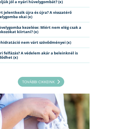
eljük jól a nyári hüvelygombát? (x)
t jelentkezik újra és újra? A visszatérő
elygomba okai (x)
üvelygomba kezelése: Miért nem elég csak a
kozókat kiirtani? (x)
ehidratáció nem várt szövődményei (x)
ri felfázás? A védelem akár a beleinknél is
dődhet (x)
TOVÁBBI CIKKEINK