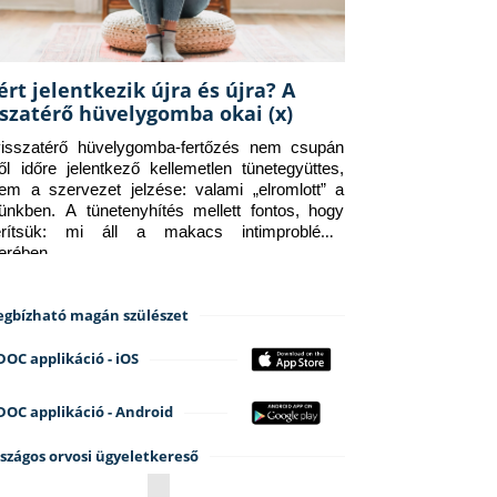
ért jelentkezik újra és újra? A
sszatérő hüvelygomba okai (x)
isszatérő hüvelygomba-fertőzés nem csupán 
ről időre jelentkező kellemetlen tünetegyüttes, 
em a szervezet jelzése: valami „elromlott” a 
tünkben. A tünetenyhítés mellett fontos, hogy 
erítsük: mi áll a makacs intimprobléma 
terében.
gbízható magán szülészet
DOC applikáció - iOS
DOC applikáció - Android
szágos orvosi ügyeletkereső