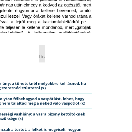
pár nap után elmegy a kedved az egésztől, mert 
gelente éhgyomorra kellene bevenned, amitől 
szul leszel. Vagy órákat kellene várnod utána a 
éval, a tejről meg a kalciumtablettádról pedig 
nte teljesen le kellene mondanod, mert „gátolják 
elszívódást”. A kellemetlen mellékhatásokról 
ig jobb nem is beszélni… Ismerős helyzet?
hirdetés
hiány: a tüneteknél mélyebbre kell ásnod, ha
 szeretnéd szüntetni (x)
folyton félbehagyod a vaspótlást, lehet, hogy
 nem találtad meg a neked való vaspótlót (x)
hességi vashiány: a vasra bizony kettőtöknek
 szüksége (x)
csak a testet, a lelket is megviseli: hogyan