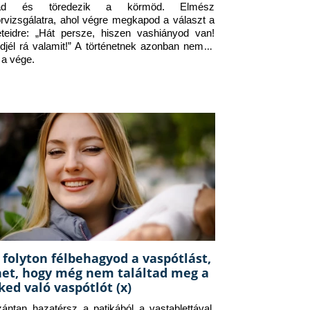
jad és töredezik a körmöd. Elmész 
orvizsgálatra, ahol végre megkapod a választ a 
eteidre: „Hát persze, hiszen vashiányod van! 
djél rá valamit!” A történetnek azonban nem itt 
 a vége.
 folyton félbehagyod a vaspótlást,
het, hogy még nem találtad meg a
ked való vaspótlót (x)
zántan hazatérsz a patikából a vastablettával, 