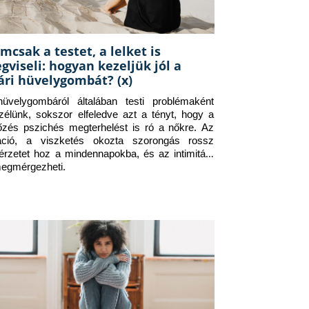
mcsak a testet, a lelket is
gviseli: hogyan kezeljük jól a
ári hüvelygombát? (x)
üvelygombáról általában testi problémaként 
zélünk, sokszor elfeledve azt a tényt, hogy a 
tőzés pszichés megterhelést is ró a nőkre. Az 
itáció, a viszketés okozta szorongás rossz 
érzetet hoz a mindennapokba, és az intimitást 
megmérgezheti.