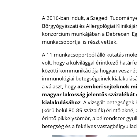
A 2016-ban indult, a Szegedi Tudománye
Bőrgyógyászati és Allergológiai Klinik
konzorcium munkájában a Debreceni Egy
munkacsoportjai is részt vettek.
A 11 munkacsoportból álló kutatás molek
volt, hogy a külvilággal érintkező határ
közötti kommunikációja hogyan vesz rész
immunológiai betegségeinek kialakulásá
a választ, hogy
az emberi sejteknek mi
magyar lakosság jelentős százalékát 
kialakulásához
. A vizsgált betegségek 
(körülbelül 80-85 százalék) érintő akné,
érintő pikkelysömör, a bélrendszer gyu
betegség és a fekélyes vastagbélgyullad