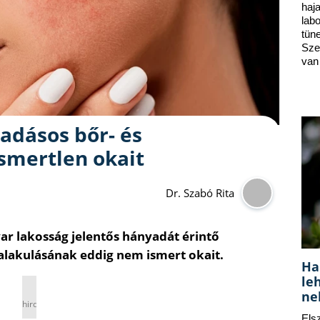
ha
lab
tün
Sze
van
ladásos bőr- és
smertlen okait
Dr. Szabó Rita
ar lakosság jelentős hányadát érintő
ialakulásának eddig nem ismert okait.
Ha
le
ne
hirdetés
Els