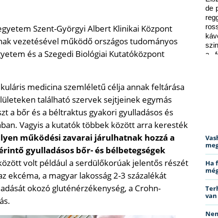
de 
reg
gyetem Szent-Györgyi Albert Klinikai Központ
ros
káv
ájának vezetésével működő országos tudományos
szi
etem és a Szegedi Biológiai Kutatóközpont
a f
ped
uláris medicina szemléletű célja annak feltárása
felületeken található szervek sejtjeinek egymás
t a bőr és a béltraktus gyakori gyulladásos és
ban. Vagyis a kutatók többek között arra keresték
lyen működési zavarai járulhatnak hozzá a
Vas
meg
érintő gyulladásos bőr- és bélbetegségek
között volt például a serdülőkorúak jelentős részét
Ha 
még
 az ekcéma, a magyar lakosság 2-3 százalékát
lladását okozó gluténérzékenység, a Crohn-
Ter
van
ás.
Nem