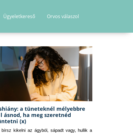
Ügyeletkereső
Orvos válaszol
shiány: a tüneteknél mélyebbre
ll ásnod, ha meg szeretnéd
üntetni (x)
g bírsz kikelni az ágyból, sápadt vagy, hullik a 