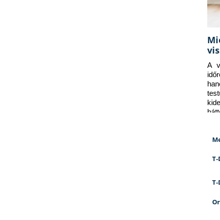
Mi
vi
A v
idő
han
tes
kid
hát
Me
T-
T-
Or