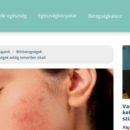
elki egészség
Egészségkönyvtár
Betegségkalauz
hirdetés
ajaink
Bőrbetegségek
ségek eddig ismertlen okait
Va
ke
sz
Ali