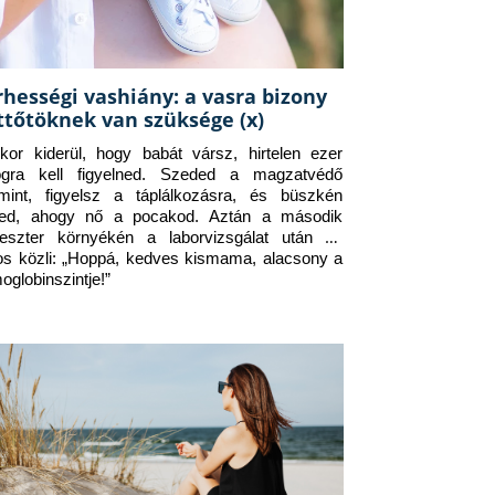
rhességi vashiány: a vasra bizony
ttőtöknek van szüksége (x)
kor kiderül, hogy babát vársz, hirtelen ezer 
ogra kell figyelned. Szeded a magzatvédő 
amint, figyelsz a táplálkozásra, és büszkén 
ed, ahogy nő a pocakod. Aztán a második 
meszter környékén a laborvizsgálat után az 
os közli: „Hoppá, kedves kismama, alacsony a 
oglobinszintje!”