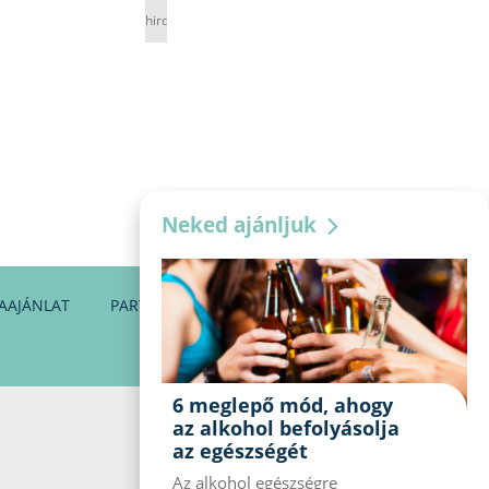
hirdetés
Neked ajánljuk
AAJÁNLAT
PARTNEREINK
KAPCSOLAT
6 meglepő mód, ahogy
az alkohol befolyásolja
az egészségét
Az alkohol egészségre