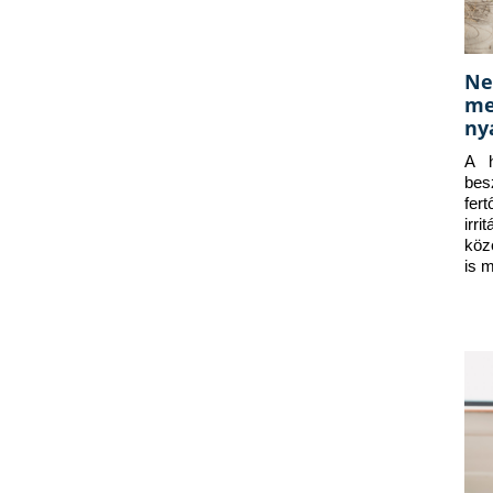
Ne
me
ny
A h
bes
fer
irr
köz
is 