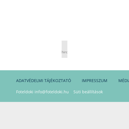
hirdetés
ADATVÉDELMI TÁJÉKOZTATÓ
IMPRESSZUM
MÉDI
Foteldoki
info@foteldoki.hu
Süti beállítások