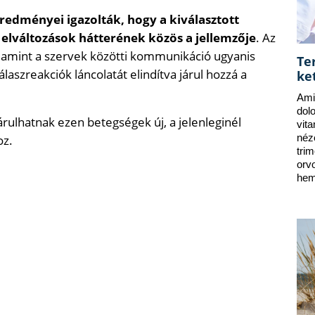
redményei igazolták, hogy a kiválasztott
lváltozások hátterének közös a jellemzője
. Az
valamint a szervek közötti kommunikáció ugyanis
Te
szreakciók láncolatát elindítva járul hozzá a
ke
Ami
dol
lhatnak ezen betegségek új, a jelenleginél
vit
oz.
néz
tri
orv
hem