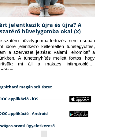
ért jelentkezik újra és újra? A
sszatérő hüvelygomba okai (x)
isszatérő hüvelygomba-fertőzés nem csupán 
ről időre jelentkező kellemetlen tünetegyüttes, 
em a szervezet jelzése: valami „elromlott” a 
tünkben. A tünetenyhítés mellett fontos, hogy 
erítsük: mi áll a makacs intimprobléma 
terében.
gbízható magán szülészet
DOC applikáció - iOS
DOC applikáció - Android
szágos orvosi ügyeletkereső