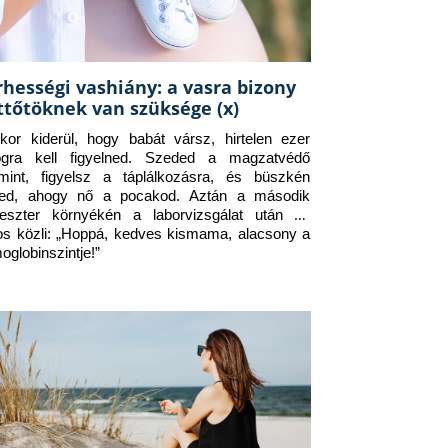
rhességi vashiány: a vasra bizony
ttőtöknek van szüksége (x)
kor kiderül, hogy babát vársz, hirtelen ezer 
ogra kell figyelned. Szeded a magzatvédő 
amint, figyelsz a táplálkozásra, és büszkén 
ed, ahogy nő a pocakod. Aztán a második 
meszter környékén a laborvizsgálat után az 
os közli: „Hoppá, kedves kismama, alacsony a 
oglobinszintje!”