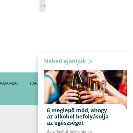
hirdetés
Neked ajánljuk
AAJÁNLAT
PARTNEREINK
KAPCSOLAT
6 meglepő mód, ahogy
az alkohol befolyásolja
az egészségét
Az alkohol egészségre