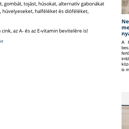
, gombát, tojást, húsokat, alternatív gabonákat
, hüvelyeseket, halféléket és dióféléket,
Ne
me
ink, az A- és az E-vitamin bevitelére is!
ny
et
A h
bes
fer
irr
köz
is 