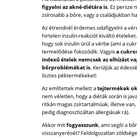
figyelni az akné-diétára is
. Ez persze 
zsírosabb a bőre, vagy a családjukban 
Az étrendnél érdemes odafigyelni a vér
hirtelen inzulin-reakciót kiváltó ételeke
hogy sok inzulin ürül a vérbe (ami a cukr
termelődése fokozódik. Vagyis
a cukros
indexű ételek nemcsak az elhízást v
bőrproblémákat is
. Kerüljük az édessé
lisztes péktermékeket!
Az említettek mellett a
tejtermékek ok
nem véletlen, hogy a diéták során is ja
ritkán magas zsírtartalmúak, illetve van
pedig diagnosztizáltan allergiásak rá).
Akkor mit
fogyasszunk
, ami segíti a 
visszanyerését? Feldolgozatlan zöldsé