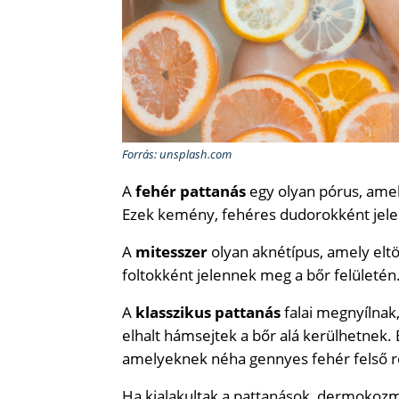
Forrás: unsplash.com
A
fehér pattanás
egy olyan pórus, amel
Ezek kemény, fehéres dudorokként jel
A
mitesszer
olyan aknétípus, amely elt
foltokként jelennek meg a bőr felületén
A
klasszikus pattanás
falai megnyílnak,
elhalt hámsejtek a bőr alá kerülhetnek
amelyeknek néha gennyes fehér felső r
Ha kialakultak a pattanások, dermokoz