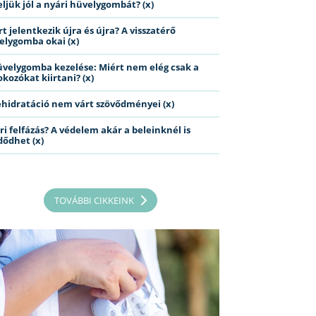
eljük jól a nyári hüvelygombát? (x)
t jelentkezik újra és újra? A visszatérő
elygomba okai (x)
üvelygomba kezelése: Miért nem elég csak a
kozókat kiirtani? (x)
ehidratáció nem várt szövődményei (x)
ri felfázás? A védelem akár a beleinknél is
dődhet (x)
TOVÁBBI CIKKEINK