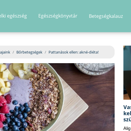
elki egészség
Egészségkönyvtár
Betegségkalauz
hirdetés
ajaink
Bőrbetegségek
Pattanások ellen: akné-diéta!
Va
ke
sz
Ali