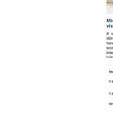
Mi
vi
A v
idő
han
tes
kid
hát
Me
T-
T-
Or