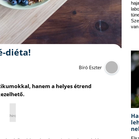
ha
lab
tün
Sze
van
é-diéta!
Bíró Eszter
ikumokkal, hanem a helyes étrend
kezelhető.
Ha
hirdetés
le
ne
Els