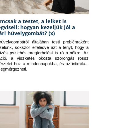
mcsak a testet, a lelket is
gviseli: hogyan kezeljük jól a
ári hüvelygombát? (x)
üvelygombáról általában testi problémaként 
zélünk, sokszor elfeledve azt a tényt, hogy a 
tőzés pszichés megterhelést is ró a nőkre. Az 
itáció, a viszketés okozta szorongás rossz 
érzetet hoz a mindennapokba, és az intimitást 
megmérgezheti.