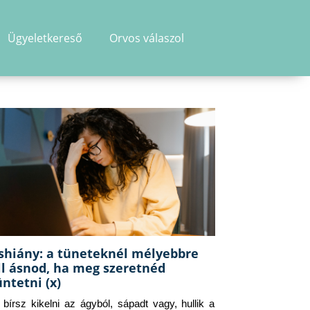
Ügyeletkereső
Orvos válaszol
shiány: a tüneteknél mélyebbre
ll ásnod, ha meg szeretnéd
üntetni (x)
g bírsz kikelni az ágyból, sápadt vagy, hullik a 