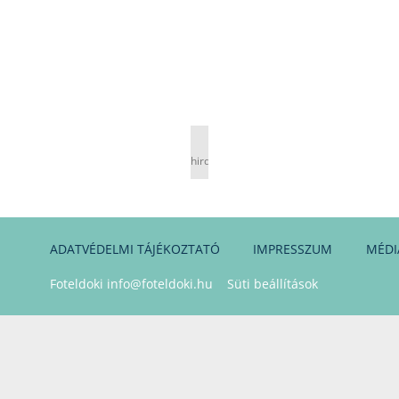
hirdetés
ADATVÉDELMI TÁJÉKOZTATÓ
IMPRESSZUM
MÉDI
Foteldoki
info@foteldoki.hu
Süti beállítások