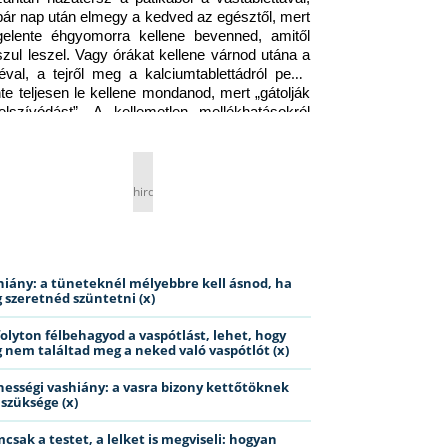
pár nap után elmegy a kedved az egésztől, mert 
gelente éhgyomorra kellene bevenned, amitől 
szul leszel. Vagy órákat kellene várnod utána a 
éval, a tejről meg a kalciumtablettádról pedig 
nte teljesen le kellene mondanod, mert „gátolják 
elszívódást”. A kellemetlen mellékhatásokról 
ig jobb nem is beszélni… Ismerős helyzet?
hirdetés
hiány: a tüneteknél mélyebbre kell ásnod, ha
 szeretnéd szüntetni (x)
folyton félbehagyod a vaspótlást, lehet, hogy
 nem találtad meg a neked való vaspótlót (x)
hességi vashiány: a vasra bizony kettőtöknek
 szüksége (x)
csak a testet, a lelket is megviseli: hogyan