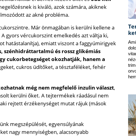
megelőzésnek is kiváló, azok számára, akiknek
halmozódott az akné probléma.
Te
cukorszintre. Már önmagában is kerülni kellene a
ke
t. A gyors vércukorszint emelkedés azt váltja ki,
ot hatástalanítja), emiatt viszont a faggyúmirigyek
Ami
dol
, szénhidráttartalmú és rossz glikémiás
vit
agy cukorbetegséget okozhatják, hanem a
néz
tri
geket, cukros üdítőket, a tésztaféléket, fehér
orv
hem
ozhatnak még nem megfelelő inzulin választ
,
vasolt kerülni őket. A tejtermékek ráadásul nem
, aki rejtett érzékenységet mutat rájuk (mások
bőrünk megszépülését, egyensúlyának
geket nagy mennyiségben, alacsonyabb