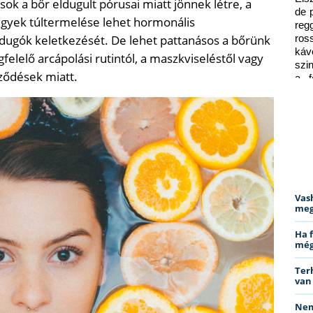
ok a bőr eldugult pórusai miatt jönnek létre, a
de 
rigyek túltermelése lehet hormonális
reg
rdugók keletkezését. De lehet pattanásos a bőrünk
ros
káv
felelő arcápolási rutintól, a maszkviseléstől vagy
szi
ződések miatt.
a f
ped
Vas
meg
Ha 
még
Ter
van
Nem