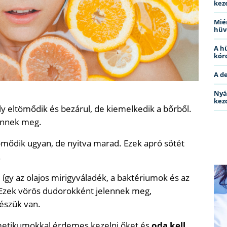
kez
Miér
hüv
A h
kóro
A d
Nyá
kez
y eltömődik és bezárul, de kiemelkedik a bőrből.
ennek meg.
ömődik ugyan, de nyitva marad. Ezek apró sötét
.
 így az olajos mirigyváladék, a baktériumok és az
. Ezek vörös dudorokként jelennek meg,
észük van.
metikumokkal érdemes kezelni őket és
oda kell