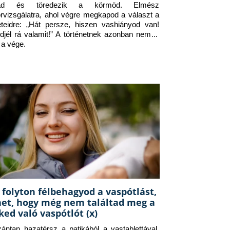
jad és töredezik a körmöd. Elmész 
orvizsgálatra, ahol végre megkapod a választ a 
eteidre: „Hát persze, hiszen vashiányod van! 
djél rá valamit!” A történetnek azonban nem itt 
 a vége.
 folyton félbehagyod a vaspótlást,
het, hogy még nem találtad meg a
ked való vaspótlót (x)
zántan hazatérsz a patikából a vastablettával, 