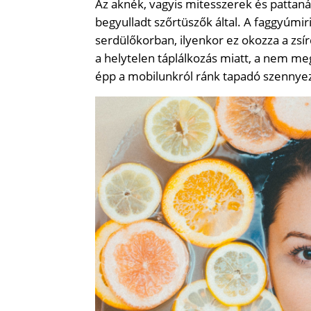
Az aknék, vagyis mitesszerek és pattanás
begyulladt szőrtüszők által. A faggyúmi
serdülőkorban, ilyenkor ez okozza a zsí
a helytelen táplálkozás miatt, a nem meg
épp a mobilunkról ránk tapadó szennye