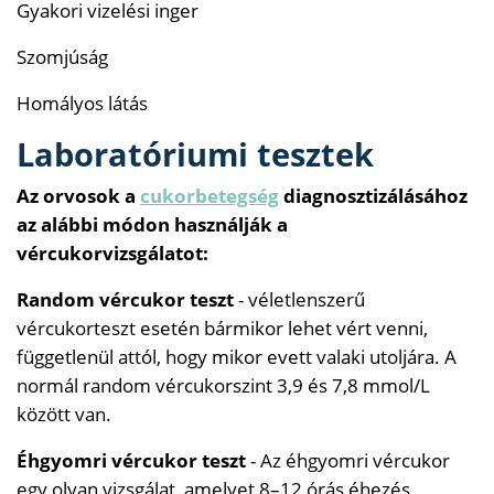
Gyakori vizelési inger
Szomjúság
Homályos látás
Laboratóriumi tesztek
Az orvosok a
cukorbetegség
diagnosztizálásához
az alábbi módon használják a
vércukorvizsgálatot:
Random vércukor teszt
- véletlenszerű
vércukorteszt esetén bármikor lehet vért venni,
függetlenül attól, hogy mikor evett valaki utoljára. A
normál random vércukorszint 3,9 és 7,8 mmol/L
között van.
Éhgyomri vércukor teszt
- Az éhgyomri vércukor
egy olyan vizsgálat, amelyet 8–12 órás éhezés,