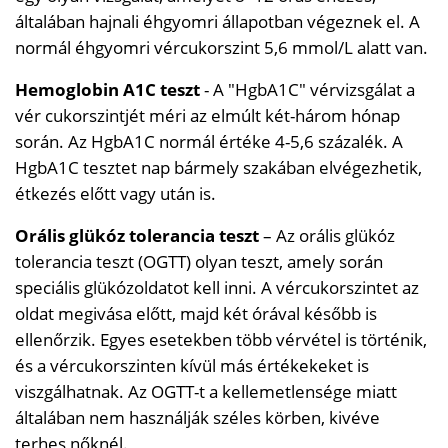
általában hajnali éhgyomri állapotban végeznek el. A
normál éhgyomri vércukorszint 5,6 mmol/L alatt van.
Hemoglobin A1C teszt
- A "HgbA1C" vérvizsgálat a
vér cukorszintjét méri az elmúlt két-három hónap
során. Az HgbA1C normál értéke 4-5,6 százalék. A
HgbA1C tesztet nap bármely szakában elvégezhetik,
étkezés előtt vagy után is.
Orális glükóz tolerancia teszt
– Az orális glükóz
tolerancia teszt (OGTT) olyan teszt, amely során
speciális glükózoldatot kell inni. A vércukorszintet az
oldat megivása előtt, majd két órával később is
ellenőrzik. Egyes esetekben több vérvétel is történik,
és a vércukorszinten kívül más értékekeket is
viszgálhatnak. Az OGTT-t a kellemetlensége miatt
általában nem használják széles körben, kivéve
terhes nőknél.