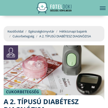
hirdetés
LELKI EGÉSZSÉG
Bejelentkezés
EGÉSZSÉGKÖNYVTÁR
Kezdőoldal
Egészségkönyvtár
Hétköznapi bajaink
Cukorbetegség
A 2. TÍPUSÚ DIABÉTESZ DIAGNÓZISA
BETEGSÉGKALAUZ
ÜGYELETKERESŐ
ORVOS VÁLASZOL
ORVOSKERESŐ
CUKORBETEGSÉG
A 2. TÍPUSÚ DIABÉTESZ