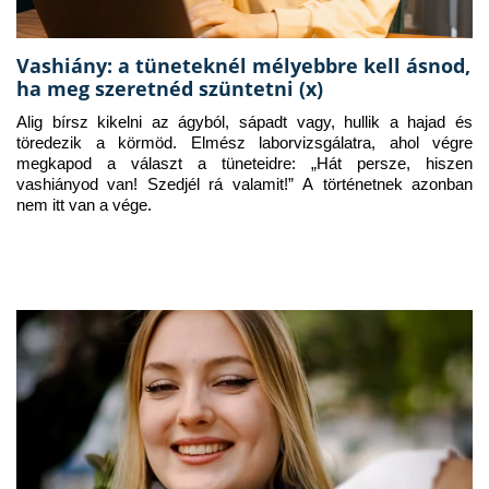
Vashiány: a tüneteknél mélyebbre kell ásnod,
ha meg szeretnéd szüntetni (x)
Alig bírsz kikelni az ágyból, sápadt vagy, hullik a hajad és 
töredezik a körmöd. Elmész laborvizsgálatra, ahol végre 
megkapod a választ a tüneteidre: „Hát persze, hiszen 
vashiányod van! Szedjél rá valamit!” A történetnek azonban 
nem itt van a vége.