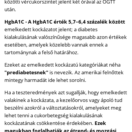
közötti vércukorszintet jelent két órával az OGTT
után.
HgbA1C - A HgbA1C érték 5,7–6,4 százalék között
emelkedett kockázatot jelent; a diabetes
kialakulásának valószínűsége magasabb azon értékek
esetében, amelyek közelebb vannak ennek a
tartománynak a felső határához.
Ezeket az emelkedett kockázatú kategóriákat néha
"prediabetesnek"
is nevezik. Az amerikai felnőttek
mintegy harmadát ide lehet sorolni.
Ha a teszteredmények azt sugallják, hogy emelkedett
valakinek a kockázata, a kezelőorvos vagy ápoló tud
beszélni azokról a változtatásokról, amelyeket meg
lehet tenni a cukorbetegség kialakulásának
kockázatának csökkentése érdekében.
Ezek
magukban foglalhatják az étrend- és mozgási