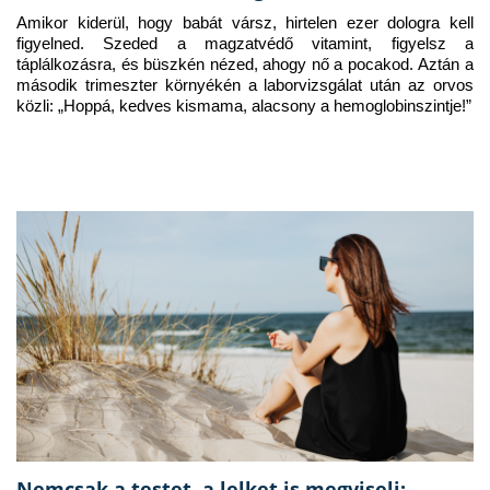
Amikor kiderül, hogy babát vársz, hirtelen ezer dologra kell 
figyelned. Szeded a magzatvédő vitamint, figyelsz a 
táplálkozásra, és büszkén nézed, ahogy nő a pocakod. Aztán a 
második trimeszter környékén a laborvizsgálat után az orvos 
közli: „Hoppá, kedves kismama, alacsony a hemoglobinszintje!”
Nemcsak a testet, a lelket is megviseli: