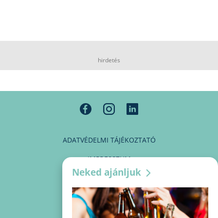
hirdetés
ADATVÉDELMI TÁJÉKOZTATÓ
IMPRESSZUM
Neked ajánljuk
MÉDIAAJÁNLAT
PARTNEREINK
KAPCSOLAT