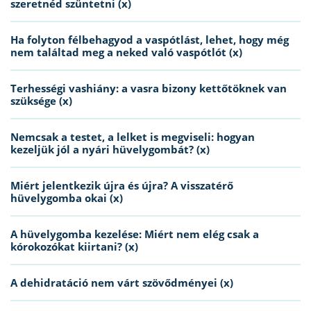
szeretnéd szüntetni (x)
Ha folyton félbehagyod a vaspótlást, lehet, hogy még
nem találtad meg a neked való vaspótlót (x)
Terhességi vashiány: a vasra bizony kettőtöknek van
szüksége (x)
Nemcsak a testet, a lelket is megviseli: hogyan
kezeljük jól a nyári hüvelygombát? (x)
Miért jelentkezik újra és újra? A visszatérő
hüvelygomba okai (x)
A hüvelygomba kezelése: Miért nem elég csak a
kórokozókat kiirtani? (x)
A dehidratáció nem várt szövődményei (x)