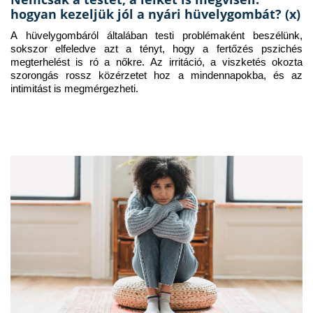
hogyan kezeljük jól a nyári hüvelygombát? (x)
A hüvelygombáról általában testi problémaként beszélünk, 
sokszor elfeledve azt a tényt, hogy a fertőzés pszichés 
megterhelést is ró a nőkre. Az irritáció, a viszketés okozta 
szorongás rossz közérzetet hoz a mindennapokba, és az 
intimitást is megmérgezheti.