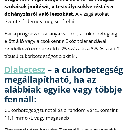
szokások javítását, a testsúlycsökkenést és a
dohányzásról való leszokást.
A vizsgálatokat
évente érdemes megismételni.
Bár a progresszió aránya változó, a cukorbetegség
előtt álló vagy a csökkent glükóz toleranciával
rendelkező emberek kb. 25 százaléka 3-5 év alatt 2.
típusú cukorbetegséget alakít ki.
Diabetesz
– a cukorbetegség
megállapítható, ha az
alábbiak egyike vagy többje
fennáll:
Cukorbetegség tünetei és a random vércukorszint
11,1 mmol/L vagy magasabb
Éhgyomri vércukorszint 7 mmol/L vagy magasabb