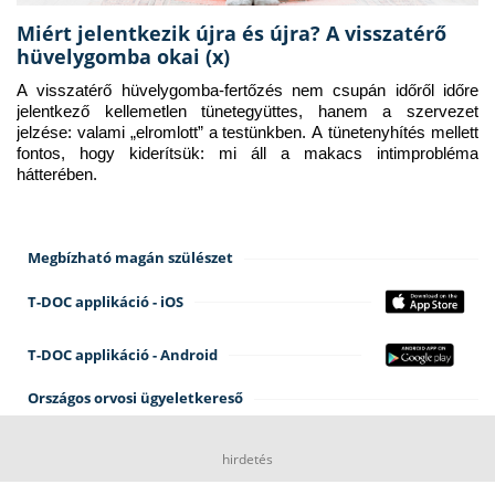
Miért jelentkezik újra és újra? A visszatérő
hüvelygomba okai (x)
A visszatérő hüvelygomba-fertőzés nem csupán időről időre 
jelentkező kellemetlen tünetegyüttes, hanem a szervezet 
jelzése: valami „elromlott” a testünkben. A tünetenyhítés mellett 
fontos, hogy kiderítsük: mi áll a makacs intimprobléma 
hátterében.
Megbízható magán szülészet
T-DOC applikáció - iOS
T-DOC applikáció - Android
Országos orvosi ügyeletkereső
hirdetés