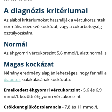
A diagnózis kritériumai
Az alábbi kritériumokat használják a vércukorszintek
normális, növekvő kockázat, vagy a cukorbetegség
osztályozására.
Normál
Az éhgyomri vércukorszint 5,6 mmol/L alatt normális
Magas kockázat
Néhány eredmény alapján lehetséges, hogy fennáll a
diabetes
kialakulásának kockázata:
Emelkedett éhgyomri vércukorszint
- 5,6 és 6,9
mmol/L közötti éhgyomri vércukorszint
Csökkent glükóz tolerancia
- 7,8 és 11 mmol/L