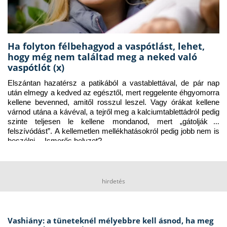
Ha folyton félbehagyod a vaspótlást, lehet,
hogy még nem találtad meg a neked való
vaspótlót (x)
Elszántan hazatérsz a patikából a vastablettával, de pár nap 
után elmegy a kedved az egésztől, mert reggelente éhgyomorra 
kellene bevenned, amitől rosszul leszel. Vagy órákat kellene 
várnod utána a kávéval, a tejről meg a kalciumtablettádról pedig 
szinte teljesen le kellene mondanod, mert „gátolják a 
felszívódást”. A kellemetlen mellékhatásokról pedig jobb nem is 
beszélni… Ismerős helyzet?
hirdetés
Vashiány: a tüneteknél mélyebbre kell ásnod, ha meg