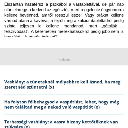
Elszántan hazatérsz a patikából a vastablettával, de pár nap 
után elmegy a kedved az egésztől, mert reggelente éhgyomorra 
kellene bevenned, amitől rosszul leszel. Vagy órákat kellene 
várnod utána a kávéval, a tejről meg a kalciumtablettádról pedig 
szinte teljesen le kellene mondanod, mert „gátolják a 
felszívódást”. A kellemetlen mellékhatásokról pedig jobb nem is 
beszélni… Ismerős helyzet?
hirdetés
Vashiány: a tüneteknél mélyebbre kell ásnod, ha meg
szeretnéd szüntetni (x)
Ha folyton félbehagyod a vaspótlást, lehet, hogy még
nem találtad meg a neked való vaspótlót (x)
Terhességi vashiány: a vasra bizony kettőtöknek van
szüksége (x)