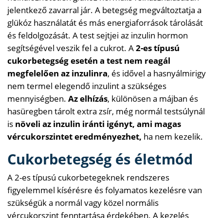
jelentkező zavarral jár. A betegség megváltoztatja a
glükóz használatát és más energiaforrások tárolását
és feldolgozását. A test sejtjei az inzulin hormon
segítségével veszik fel a cukrot. A
2-es típusú
cukorbetegség esetén a test nem reagál
megfelelően az inzulinra
, és idővel a hasnyálmirigy
nem termel elegendő inzulint a szükséges
mennyiségben.
Az elhízás
, különösen a májban és
hasüregben tárolt extra zsír, még normál testsúlynál
is
növeli az inzulin iránti igényt, ami magas
vércukorszintet eredményezhet,
ha nem kezelik.
Cukorbetegség és életmód
A 2-es típusú cukorbetegeknek rendszeres
figyelemmel kísérésre és folyamatos kezelésre van
szükségük a normál vagy közel normális
vércukorszint fenntartása érdekében. A kezelés