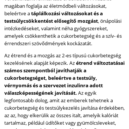
magában foglalja az életmódbeli változásokat,
beleértve a
táplálkozási változásokat és a
testsúlycsökkentést elősegítő mozgást
, önápolási
intézkedéseket, valamint néha gyógyszereket,
amelyek csökkenthetik a cukorbetegség és a szív- és
érrendszeri szövődmények kockázatát.
Az étrend és a mozgás az 2-es típusú cukorbetegség
kezelésének alapját képezik. Az
étrend változtatásai
számos szempontból javíthatják a
cukorbetegséget, beleértve a testsúly,
vérnyomás és a szervezet inzulinra adott
válaszképességének javítását.
Az egyik
legfontosabb dolog, amit az emberek tehetnek a
cukorbetegség és testsúlykezelés javítása érdekében,
az az, hogy elkerülik az összes italt, amelyik kalóriát
tartalmaz, például üdítőket vagy gyümölcsleveket,