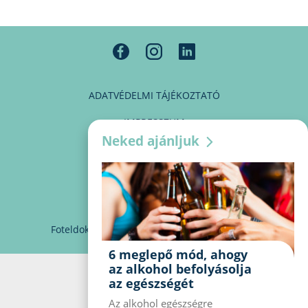
ADATVÉDELMI TÁJÉKOZTATÓ
IMPRESSZUM
Neked ajánljuk
MÉDIAAJÁNLAT
PARTNEREINK
KAPCSOLAT
Foteldoki
info@foteldoki.hu
Süti beállítások
6 meglepő mód, ahogy
az alkohol befolyásolja
az egészségét
Az alkohol egészségre