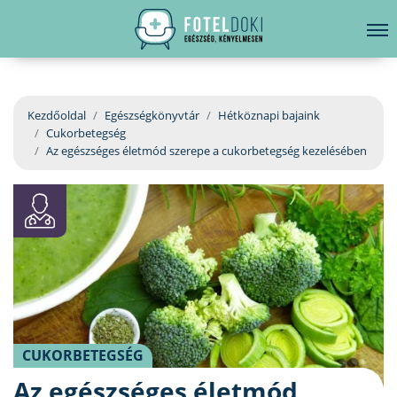
hirdetés
LELKI EGÉSZSÉG
Bejelentkezés
EGÉSZSÉGKÖNYVTÁR
Kezdőoldal
Egészségkönyvtár
Hétköznapi bajaink
Cukorbetegség
BETEGSÉGKALAUZ
Az egészséges életmód szerepe a cukorbetegség kezelésében
ÜGYELETKERESŐ
ORVOS VÁLASZOL
ORVOSKERESŐ
CUKORBETEGSÉG
Az egészséges életmód