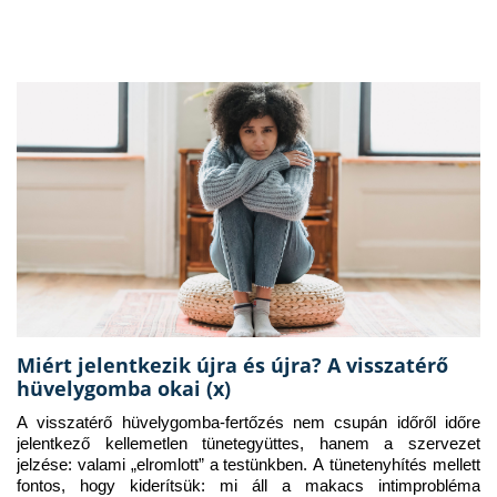
Miért jelentkezik újra és újra? A visszatérő
hüvelygomba okai (x)
A visszatérő hüvelygomba-fertőzés nem csupán időről időre 
jelentkező kellemetlen tünetegyüttes, hanem a szervezet 
jelzése: valami „elromlott” a testünkben. A tünetenyhítés mellett 
fontos, hogy kiderítsük: mi áll a makacs intimprobléma 