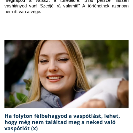
megkapod a választ a tüneteidre: „Hát persze, hiszen 
vashiányod van! Szedjél rá valamit!” A történetnek azonban 
nem itt van a vége.
Ha folyton félbehagyod a vaspótlást, lehet,
hogy még nem találtad meg a neked való
vaspótlót (x)