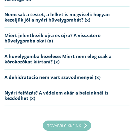
Nemcsak a testet, a lelket is megviseli: hogyan
kezeljük jól a nyári hüvelygombát? (x)
Miért jelentkezik újra és újra? A visszatérő
hüvelygomba okai (x)
A hüvelygomba kezelése: Miért nem elég csak a
kórokozókat kiirtani? (x)
A dehidratáció nem várt szövődményei (x)
Nyári felfázás? A védelem akár a beleinknél is
kezdődhet (x)
TOVÁBBI CIKKEINK