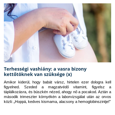
Terhességi vashiány: a vasra bizony
kettőtöknek van szüksége (x)
Amikor kiderül, hogy babát vársz, hirtelen ezer dologra kell 
figyelned. Szeded a magzatvédő vitamint, figyelsz a 
táplálkozásra, és büszkén nézed, ahogy nő a pocakod. Aztán a 
második trimeszter környékén a laborvizsgálat után az orvos 
közli: „Hoppá, kedves kismama, alacsony a hemoglobinszintje!”