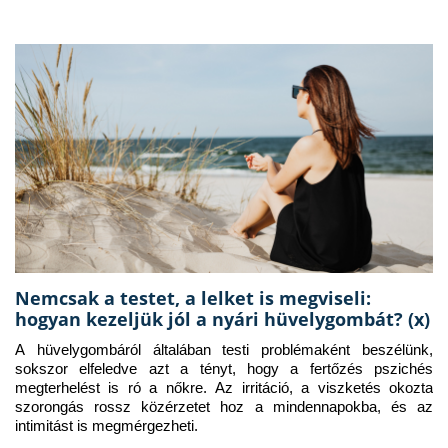
Nemcsak a testet, a lelket is megviseli:
hogyan kezeljük jól a nyári hüvelygombát? (x)
A hüvelygombáról általában testi problémaként beszélünk, 
sokszor elfeledve azt a tényt, hogy a fertőzés pszichés 
megterhelést is ró a nőkre. Az irritáció, a viszketés okozta 
szorongás rossz közérzetet hoz a mindennapokba, és az 
intimitást is megmérgezheti.