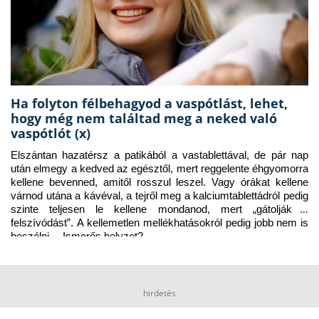
Ha folyton félbehagyod a vaspótlást, lehet,
hogy még nem találtad meg a neked való
vaspótlót (x)
Elszántan hazatérsz a patikából a vastablettával, de pár nap 
után elmegy a kedved az egésztől, mert reggelente éhgyomorra 
kellene bevenned, amitől rosszul leszel. Vagy órákat kellene 
várnod utána a kávéval, a tejről meg a kalciumtablettádról pedig 
szinte teljesen le kellene mondanod, mert „gátolják a 
felszívódást”. A kellemetlen mellékhatásokról pedig jobb nem is 
beszélni… Ismerős helyzet?
hirdetés