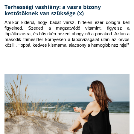
Terhességi vashiány: a vasra bizony
kettőtöknek van szüksége (x)
Amikor kiderül, hogy babát vársz, hirtelen ezer dologra kell 
figyelned. Szeded a magzatvédő vitamint, figyelsz a 
táplálkozásra, és büszkén nézed, ahogy nő a pocakod. Aztán a 
második trimeszter környékén a laborvizsgálat után az orvos 
közli: „Hoppá, kedves kismama, alacsony a hemoglobinszintje!”