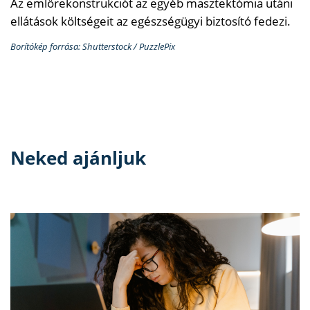
Az emlőrekonstrukciót az egyéb masztektómia utáni
ellátások költségeit az egészségügyi biztosító fedezi.
Borítókép forrása: Shutterstock / PuzzlePix
Neked ajánljuk