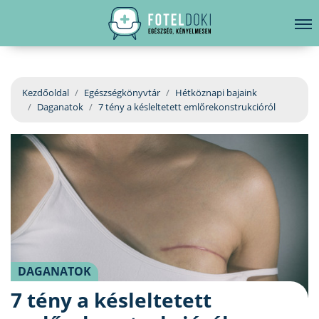
hirdetés
LELKI EGÉSZSÉG
Bejelentkezés
EGÉSZSÉGKÖNYVTÁR
Kezdőoldal
Egészségkönyvtár
Hétköznapi bajaink
Daganatok
7 tény a késleltetett emlőrekonstrukcióról
BETEGSÉGKALAUZ
ÜGYELETKERESŐ
ORVOS VÁLASZOL
ORVOSKERESŐ
DAGANATOK
7 tény a késleltetett