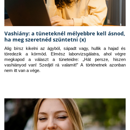
Vashiány: a tüneteknél mélyebbre kell ásnod,
ha meg szeretnéd szüntetni (x)
Alig bírsz kikelni az ágyból, sápadt vagy, hullik a hajad és 
töredezik a körmöd. Elmész laborvizsgálatra, ahol végre 
megkapod a választ a tüneteidre: „Hát persze, hiszen 
vashiányod van! Szedjél rá valamit!” A történetnek azonban 
nem itt van a vége.