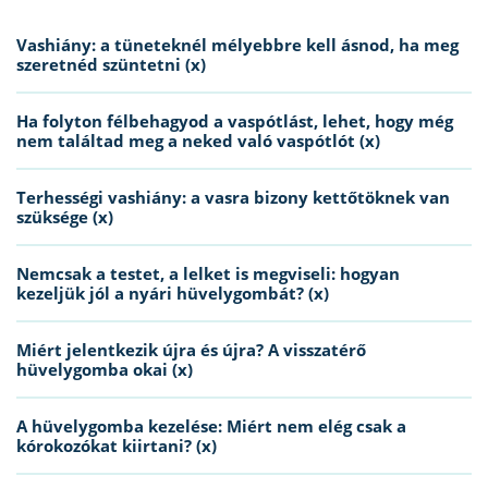
Vashiány: a tüneteknél mélyebbre kell ásnod, ha meg
szeretnéd szüntetni (x)
Ha folyton félbehagyod a vaspótlást, lehet, hogy még
nem találtad meg a neked való vaspótlót (x)
Terhességi vashiány: a vasra bizony kettőtöknek van
szüksége (x)
Nemcsak a testet, a lelket is megviseli: hogyan
kezeljük jól a nyári hüvelygombát? (x)
Miért jelentkezik újra és újra? A visszatérő
hüvelygomba okai (x)
A hüvelygomba kezelése: Miért nem elég csak a
kórokozókat kiirtani? (x)