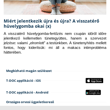
Miért jelentkezik újra és újra? A visszatérő
hüvelygomba okai (x)
A visszatérő hüvelygomba-fertőzés nem csupán időről időre 
jelentkező kellemetlen tünetegyüttes, hanem a szervezet 
jelzése: valami „elromlott” a testünkben. A tünetenyhítés mellett 
fontos, hogy kiderítsük: mi áll a makacs intimprobléma 
hátterében.
Megbízható magán szülészet
T-DOC applikáció - iOS
T-DOC applikáció - Android
Országos orvosi ügyeletkereső