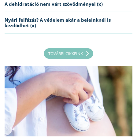
A dehidratáció nem várt szövődményei (x)
Nyári felfázás? A védelem akár a beleinknél is
kezdődhet (x)
TOVÁBBI CIKKEINK