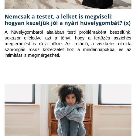
Nemcsak a testet, a lelket is megviseli:
hogyan kezeljük jól a nyári hüvelygombát? (x)
A hüvelygombáról általában testi problémaként beszélünk, 
sokszor elfeledve azt a tényt, hogy a fertőzés pszichés 
megterhelést is ró a nőkre. Az irritáció, a viszketés okozta 
szorongás rossz közérzetet hoz a mindennapokba, és az 
intimitást is megmérgezheti.