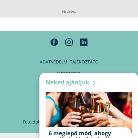
hirdetés
ADATVÉDELMI TÁJÉKOZTATÓ
IMPRESSZUM
Neked ajánljuk
MÉDIAAJÁNLAT
PARTNEREINK
KAPCSOLAT
Foteldoki
info@foteldoki.hu
Süti beállítások
6 meglepő mód, ahogy