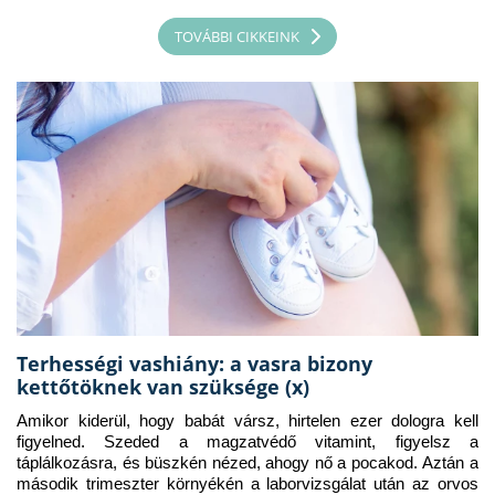
TOVÁBBI CIKKEINK
Terhességi vashiány: a vasra bizony
kettőtöknek van szüksége (x)
Amikor kiderül, hogy babát vársz, hirtelen ezer dologra kell 
figyelned. Szeded a magzatvédő vitamint, figyelsz a 
táplálkozásra, és büszkén nézed, ahogy nő a pocakod. Aztán a 
második trimeszter környékén a laborvizsgálat után az orvos 