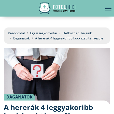
hirdetés
LELKI EGÉSZSÉG
Bejelentkezés
EGÉSZSÉGKÖNYVTÁR
Kezdőoldal
Egészségkönyvtár
Hétköznapi bajaink
Daganatok
A hererák 4 leggyakoribb kockázati tényezője
BETEGSÉGKALAUZ
ÜGYELETKERESŐ
ORVOS VÁLASZOL
ORVOSKERESŐ
DAGANATOK
A hererák 4 leggyakoribb