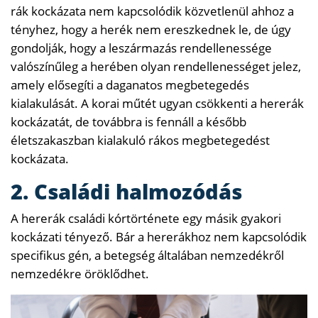
rák kockázata nem kapcsolódik közvetlenül ahhoz a
tényhez, hogy a herék nem ereszkednek le, de úgy
gondolják, hogy a leszármazás rendellenessége
valószínűleg a herében olyan rendellenességet jelez,
amely elősegíti a daganatos megbetegedés
kialakulását. A korai műtét ugyan csökkenti a hererák
kockázatát, de továbbra is fennáll a később
életszakaszban kialakuló rákos megbetegedést
kockázata.
2. Családi halmozódás
A hererák családi kórtörténete egy másik gyakori
kockázati tényező. Bár a hererákhoz nem kapcsolódik
specifikus gén, a betegség általában nemzedékről
nemzedékre öröklődhet.