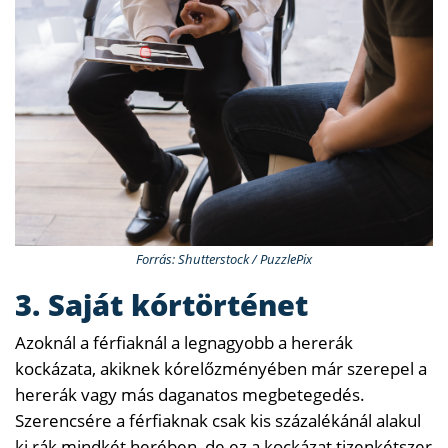
Forrás: Shutterstock / PuzzlePix
3. Saját kórtörténet
Azoknál a férfiaknál a legnagyobb a hererák
kockázata, akiknek kórelőzményében már szerepel a
hererák vagy más daganatos megbetegedés.
Szerencsére a férfiaknak csak kis százalékánál alakul
ki rák mindkét herében, de ez a kockázat tizenkétszer