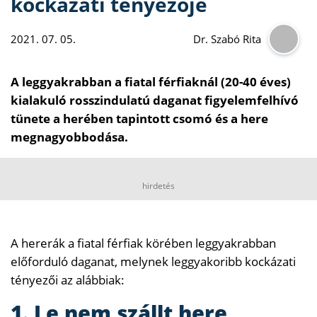
kockázati tényezője
2021. 07. 05.
Dr. Szabó Rita
A leggyakrabban a fiatal férfiaknál (​20-40 éves)
kialakuló rosszindulatú daganat figyelemfelhívó
tünete a herében tapintott csomó és a here
megnagyobbodása.
hirdetés
A hererák a fiatal férfiak körében leggyakrabban
előforduló daganat, melynek leggyakoribb kockázati
tényezői az alábbiak:
1. Le nem szállt here