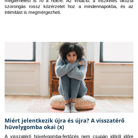
megterhelést is ró a nőkre. Az irritáció, a viszketés okozta 
szorongás rossz közérzetet hoz a mindennapokba, és az 
intimitást is megmérgezheti.
Miért jelentkezik újra és újra? A visszatérő
hüvelygomba okai (x)
A visszatérő hüvelygomba-fertőzés nem csupán időről időre 