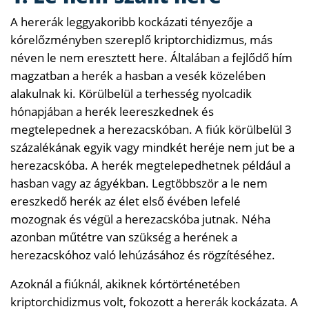
A hererák leggyakoribb kockázati tényezője a
kórelőzményben szereplő kriptorchidizmus, más
néven le nem eresztett here. Általában a fejlődő hím
magzatban a herék a hasban a vesék közelében
alakulnak ki. Körülbelül a terhesség nyolcadik
hónapjában a herék leereszkednek és
megtelepednek a herezacskóban. A fiúk körülbelül 3
százalékának egyik vagy mindkét heréje nem jut be a
herezacskóba. A herék megtelepedhetnek például a
hasban vagy az ágyékban. Legtöbbször a le nem
ereszkedő herék az élet első évében lefelé
mozognak és végül a herezacskóba jutnak. Néha
azonban műtétre van szükség a herének a
herezacskóhoz való lehúzásához és rögzítéséhez.
Azoknál a fiúknál, akiknek kórtörténetében
kriptorchidizmus volt, fokozott a hererák kockázata. A