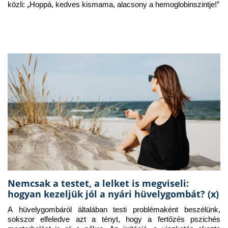
közli: „Hoppá, kedves kismama, alacsony a hemoglobinszintje!”
Nemcsak a testet, a lelket is megviseli:
hogyan kezeljük jól a nyári hüvelygombát? (x)
A hüvelygombáról általában testi problémaként beszélünk, 
sokszor elfeledve azt a tényt, hogy a fertőzés pszichés 