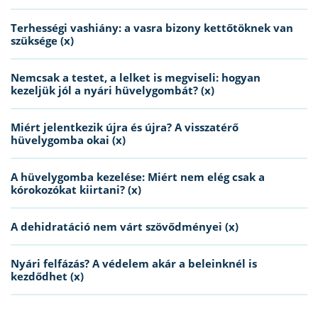
Terhességi vashiány: a vasra bizony kettőtöknek van
szüksége (x)
Nemcsak a testet, a lelket is megviseli: hogyan
kezeljük jól a nyári hüvelygombát? (x)
Miért jelentkezik újra és újra? A visszatérő
hüvelygomba okai (x)
A hüvelygomba kezelése: Miért nem elég csak a
kórokozókat kiirtani? (x)
A dehidratáció nem várt szövődményei (x)
Nyári felfázás? A védelem akár a beleinknél is
kezdődhet (x)