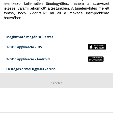
jelentkező kellemetlen tünetegyüttes, hanem a szervezet 
jelzése: valami „elromlott” a testünkben. A tünetenyhítés mellett 
fontos, hogy kiderítsük: mi áll a makacs intimprobléma 
hátterében.
Megbízható magán szülészet
T-DOC applikáció - iOS
T-DOC applikáció - Android
Országos orvosi ügyeletkereső
hirdetés