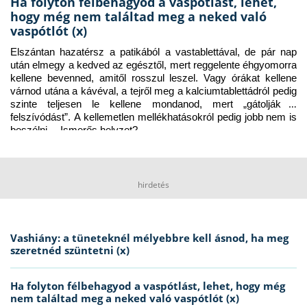
Ha folyton félbehagyod a vaspótlást, lehet,
hogy még nem találtad meg a neked való
vaspótlót (x)
Elszántan hazatérsz a patikából a vastablettával, de pár nap 
után elmegy a kedved az egésztől, mert reggelente éhgyomorra 
kellene bevenned, amitől rosszul leszel. Vagy órákat kellene 
várnod utána a kávéval, a tejről meg a kalciumtablettádról pedig 
szinte teljesen le kellene mondanod, mert „gátolják a 
felszívódást”. A kellemetlen mellékhatásokról pedig jobb nem is 
beszélni… Ismerős helyzet?
hirdetés
Vashiány: a tüneteknél mélyebbre kell ásnod, ha meg
szeretnéd szüntetni (x)
Ha folyton félbehagyod a vaspótlást, lehet, hogy még
nem találtad meg a neked való vaspótlót (x)