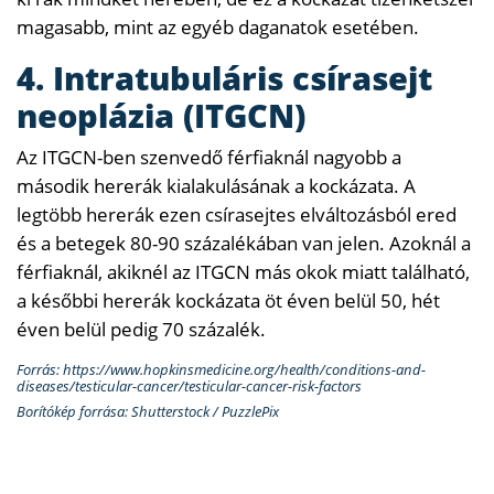
magasabb, mint az egyéb daganatok esetében.
4. Intratubuláris csírasejt
neoplázia (ITGCN)
Az ITGCN-ben szenvedő férfiaknál nagyobb a
második hererák kialakulásának a kockázata. A
legtöbb hererák ezen csírasejtes elváltozásból ered
és a betegek 80-90 százalékában van jelen. Azoknál a
férfiaknál, akiknél az ITGCN más okok miatt található,
a későbbi hererák kockázata öt éven belül 50, hét
éven belül pedig 70 százalék.
Forrás: https://www.hopkinsmedicine.org/health/conditions-and-
diseases/testicular-cancer/testicular-cancer-risk-factors
Borítókép forrása: Shutterstock / PuzzlePix