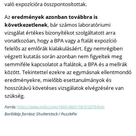
való expozícióra összpontosítottak.
Az
eredmények azonban továbbra is
következetlenek
, bár számos laboratóriumi
vizsgálat értékes bizonyítékot szolgáltatott arra
vonatkozóan, hogy a BPA vagy a ftalát expozíció
felelős az emlőrák kialakulásáért. Egy nemrégiben
végzett kutatás során azonban nem figyeltek meg
semmiféle kapcsolatot a ftalátok, a BPA és a mellrák
között. Tekintettel ezekre az egymásnak ellentmondó
eredményekre, mielőbb esettanulmányok és
hosszútávú követéses vizsgálatok elvégzésére van
szükség.
Forrás:
https://www.mdpi.com/1660-4601/18/5/2375/htm
Borítókép forrása: Shutterstock / PuzzlePix