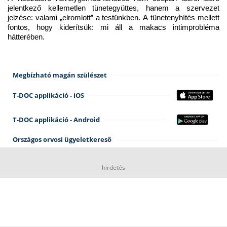
jelentkező kellemetlen tünetegyüttes, hanem a szervezet 
jelzése: valami „elromlott” a testünkben. A tünetenyhítés mellett 
fontos, hogy kiderítsük: mi áll a makacs intimprobléma 
hátterében.
Megbízható magán szülészet
T-DOC applikáció - iOS
T-DOC applikáció - Android
Országos orvosi ügyeletkereső
hirdetés