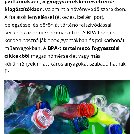
parfümökben, a gyógyszerekben és étrend-
kiegészítőkben
, valamint a növényvédő szerekben.
A ftalátok lenyeléssel (étkezés, beltéri por),
belégzéssel és bőrön át történő felszívódással
kerülnek az emberi szervezetbe. A BPA-t széles
körben használják epoxigyantákban és polikarbonát
műanyagokban. A
BPA-t tartalmazó fogyasztási
cikkekből
magas hőmérséklet vagy más
körülmények miatt káros anyagokat szabadulhatnak
fel.