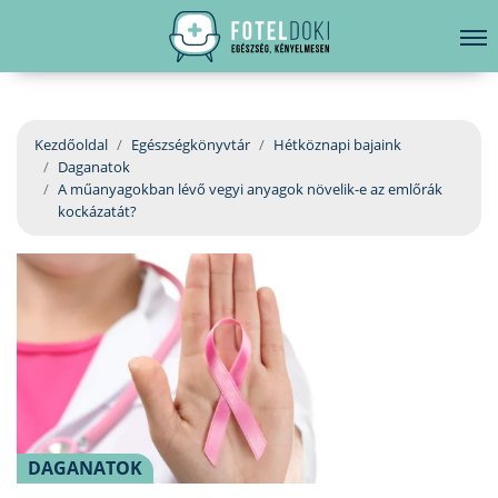
hirdetés
LELKI EGÉSZSÉG
Bejelentkezés
EGÉSZSÉGKÖNYVTÁR
Kezdőoldal
Egészségkönyvtár
Hétköznapi bajaink
Daganatok
BETEGSÉGKALAUZ
A műanyagokban lévő vegyi anyagok növelik-e az emlőrák
kockázatát?
ÜGYELETKERESŐ
ORVOS VÁLASZOL
ORVOSKERESŐ
DAGANATOK