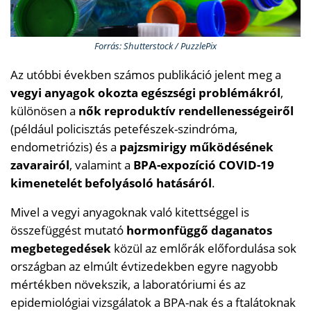
Forrás: Shutterstock / PuzzlePix
Az utóbbi években számos publikáció jelent meg a
vegyi anyagok okozta egészségi problémákról
,
különösen a
nők reproduktív rendellenességeiről
(például policisztás petefészek-szindróma,
endometriózis) és a
pajzsmirigy működésének
zavarairól
, valamint a
BPA-expozíció COVID-19
kimenetelét befolyásoló hatásáról
.
Mivel a vegyi anyagoknak való kitettséggel is
összefüggést mutató
hormonfüggő daganatos
megbetegedések
közül az emlőrák előfordulása sok
országban az elmúlt évtizedekben egyre nagyobb
mértékben növekszik, a laboratóriumi és az
epidemiológiai vizsgálatok a BPA-nak és a ftalátoknak