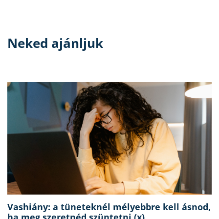
Neked ajánljuk
Vashiány: a tüneteknél mélyebbre kell ásnod,
ha meg szeretnéd szüntetni (x)