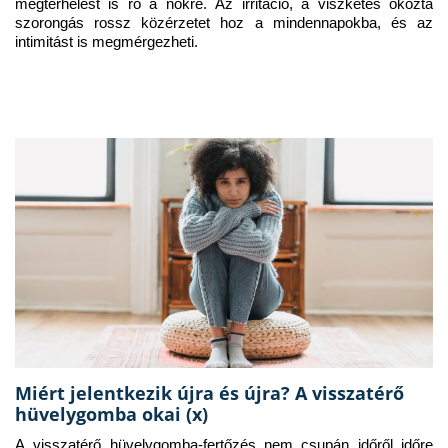
megterhelést is ró a nőkre. Az irritáció, a viszketés okozta 
szorongás rossz közérzetet hoz a mindennapokba, és az 
intimitást is megmérgezheti.
Miért jelentkezik újra és újra? A visszatérő
hüvelygomba okai (x)
A visszatérő hüvelygomba-fertőzés nem csupán időről időre 