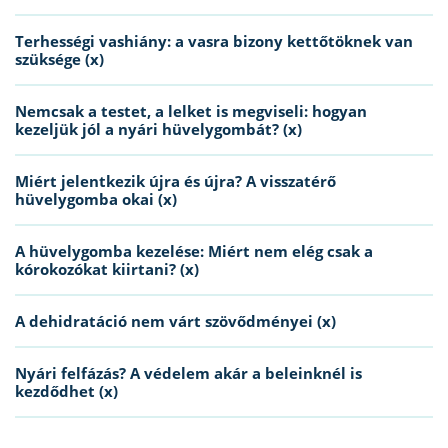
Terhességi vashiány: a vasra bizony kettőtöknek van
szüksége (x)
Nemcsak a testet, a lelket is megviseli: hogyan
kezeljük jól a nyári hüvelygombát? (x)
Miért jelentkezik újra és újra? A visszatérő
hüvelygomba okai (x)
A hüvelygomba kezelése: Miért nem elég csak a
kórokozókat kiirtani? (x)
A dehidratáció nem várt szövődményei (x)
Nyári felfázás? A védelem akár a beleinknél is
kezdődhet (x)