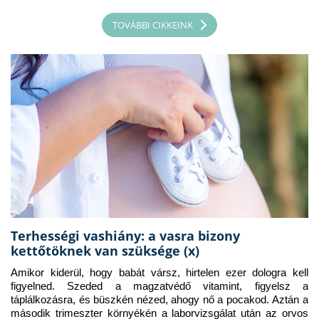
TOVÁBBI CIKKEINK
Terhességi vashiány: a vasra bizony
kettőtöknek van szüksége (x)
Amikor kiderül, hogy babát vársz, hirtelen ezer dologra kell 
figyelned. Szeded a magzatvédő vitamint, figyelsz a 
táplálkozásra, és büszkén nézed, ahogy nő a pocakod. Aztán a 
második trimeszter környékén a laborvizsgálat után az orvos 