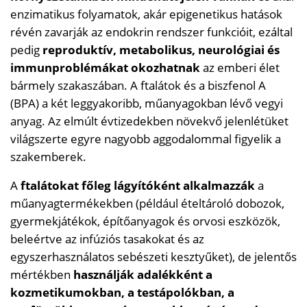
enzimatikus folyamatok, akár epigenetikus hatások
révén zavarják az endokrin rendszer funkcióit, ezáltal
pedig
reproduktív, metabolikus, neurológiai és
immunproblémákat okozhatnak
az emberi élet
bármely szakaszában. A ftalátok és a biszfenol A
(BPA) a két leggyakoribb, műanyagokban lévő vegyi
anyag. Az elmúlt évtizedekben növekvő jelenlétüket
világszerte egyre nagyobb aggodalommal figyelik a
szakemberek.
A
ftalátokat főleg lágyítóként alkalmazzák
a
műanyagtermékekben (például ételtároló dobozok,
gyermekjátékok, építőanyagok és orvosi eszközök,
beleértve az infúziós tasakokat és az
egyszerhasználatos sebészeti kesztyűket), de jelentős
mértékben
használják adalékként a
kozmetikumokban, a testápolókban, a