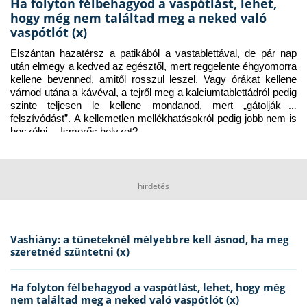
Ha folyton félbehagyod a vaspótlást, lehet,
hogy még nem találtad meg a neked való
vaspótlót (x)
Elszántan hazatérsz a patikából a vastablettával, de pár nap 
után elmegy a kedved az egésztől, mert reggelente éhgyomorra 
kellene bevenned, amitől rosszul leszel. Vagy órákat kellene 
várnod utána a kávéval, a tejről meg a kalciumtablettádról pedig 
szinte teljesen le kellene mondanod, mert „gátolják a 
felszívódást”. A kellemetlen mellékhatásokról pedig jobb nem is 
beszélni… Ismerős helyzet?
hirdetés
Vashiány: a tüneteknél mélyebbre kell ásnod, ha meg
szeretnéd szüntetni (x)
Ha folyton félbehagyod a vaspótlást, lehet, hogy még
nem találtad meg a neked való vaspótlót (x)