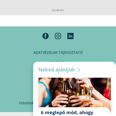
hirdetés
ADATVÉDELMI TÁJÉKOZTATÓ
IMPRESSZUM
Neked ajánljuk
MÉDIAAJÁNLAT
PARTNEREINK
KAPCSOLAT
Foteldoki
info@foteldoki.hu
Süti beállítások
6 meglepő mód, ahogy