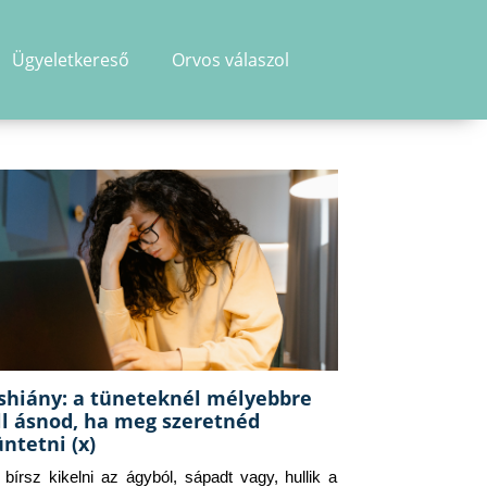
Ügyeletkereső
Orvos válaszol
shiány: a tüneteknél mélyebbre
ll ásnod, ha meg szeretnéd
üntetni (x)
g bírsz kikelni az ágyból, sápadt vagy, hullik a 