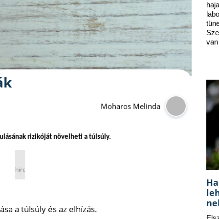
ha
lab
tün
Sze
van
ák
Moharos Melinda
lásának rizikóját növelheti a túlsúly.
hirdetés
Ha
le
ne
sa a túlsúly és az elhízás.
Els