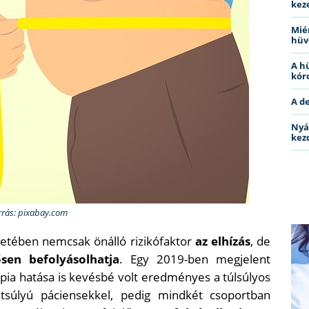
kez
Miér
hüv
A h
kóro
A d
Nyá
kez
rrás: pixabay.com
setében nemcsak önálló rizikófaktor
az elhízás
, de
sen befolyásolhatja
. Egy 2019-ben megjelent
pia hatása is kevésbé volt eredményes a túlsúlyos
stsúlyú páciensekkel, pedig mindkét csoportban