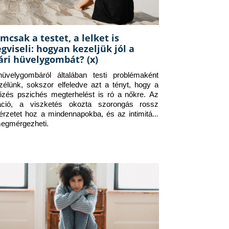
mcsak a testet, a lelket is
gviseli: hogyan kezeljük jól a
ári hüvelygombát? (x)
üvelygombáról általában testi problémaként 
zélünk, sokszor elfeledve azt a tényt, hogy a 
tőzés pszichés megterhelést is ró a nőkre. Az 
itáció, a viszketés okozta szorongás rossz 
érzetet hoz a mindennapokba, és az intimitást 
megmérgezheti.