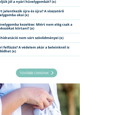
eljük jól a nyári hüvelygombát? (x)
t jelentkezik újra és újra? A visszatérő
elygomba okai (x)
üvelygomba kezelése: Miért nem elég csak a
kozókat kiirtani? (x)
ehidratáció nem várt szövődményei (x)
ri felfázás? A védelem akár a beleinknél is
dődhet (x)
TOVÁBBI CIKKEINK