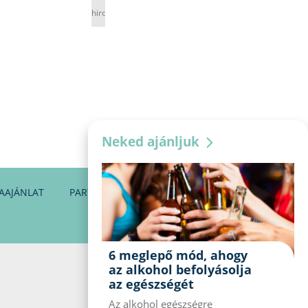
hirdetés
Neked ajánljuk
AAJÁNLAT
PARTNEREINK
KAPCSOLAT
6 meglepő mód, ahogy
az alkohol befolyásolja
az egészségét
Az alkohol egészségre