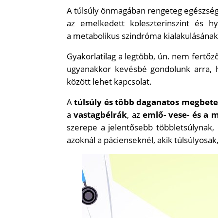
A túlsúly önmagában rengeteg egészségi 
az emelkedett koleszterinszint és hy
a metabolikus szindróma kialakulásának 
Gyakorlatilag a legtöbb, ún. nem fertőző
ugyanakkor kevésbé gondolunk arra, 
között lehet kapcsolat.
A
túlsúly és több daganatos megbete
a
vastagbélrák
, az
emlő- vese- és a 
szerepe a jelentősebb többletsúlynak, 
azoknál a pácienseknél, akik túlsúlyosak,