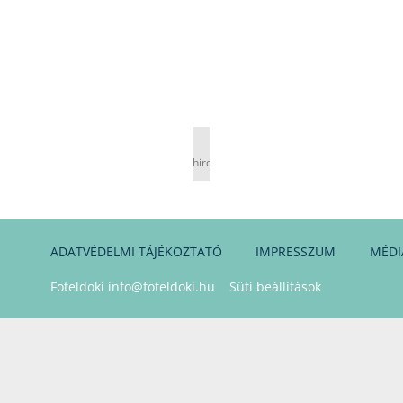
hirdetés
ADATVÉDELMI TÁJÉKOZTATÓ
IMPRESSZUM
MÉDI
Foteldoki
info@foteldoki.hu
Süti beállítások