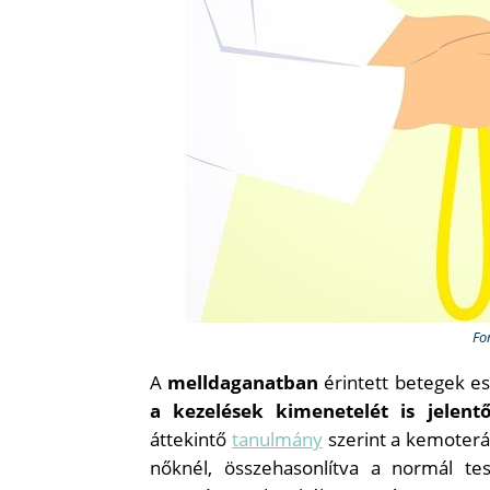
Fo
A
melldaganatban
érintett betegek e
a kezelések kimenetelét is jelentő
áttekintő
tanulmány
szerint a kemoterá
nőknél, összehasonlítva a normál te