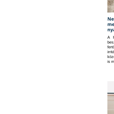
Ne
me
ny
A h
bes
fer
irr
köz
is 