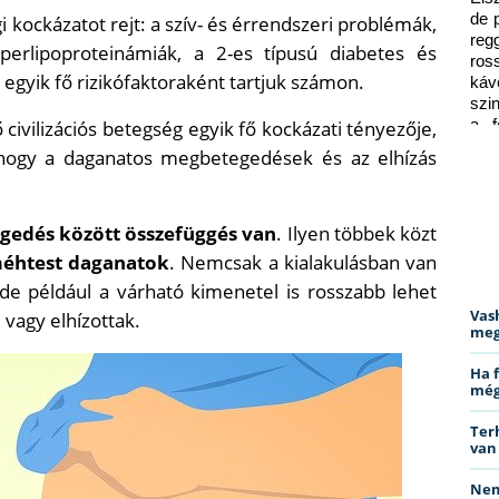
de 
kockázatot rejt: a szív- és érrendszeri problémák,
reg
perlipoproteinámiák, a 2-es típusú diabetes és
ros
egyik fő rizikófaktoraként tartjuk számon.
káv
szi
 civilizációs betegség egyik fő kockázati tényezője,
a f
ped
hogy a daganatos megbetegedések és az elhízás
gedés között összefüggés van
. Ilyen többek közt
méhtest daganatok
. Nemcsak a kialakulásban van
de például a várható kimenetel is rosszabb lehet
Vas
 vagy elhízottak.
meg
Ha 
még
Ter
van
Nem