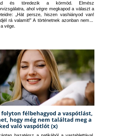
jad és töredezik a körmöd. Elmész 
orvizsgálatra, ahol végre megkapod a választ a 
eteidre: „Hát persze, hiszen vashiányod van! 
djél rá valamit!” A történetnek azonban nem itt 
 a vége.
 folyton félbehagyod a vaspótlást,
het, hogy még nem találtad meg a
ked való vaspótlót (x)
zántan hazatérsz a patikából a vastablettával, 