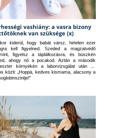
rhességi vashiány: a vasra bizony
ttőtöknek van szüksége (x)
kor kiderül, hogy babát vársz, hirtelen ezer 
ogra kell figyelned. Szeded a magzatvédő 
amint, figyelsz a táplálkozásra, és büszkén 
ed, ahogy nő a pocakod. Aztán a második 
meszter környékén a laborvizsgálat után az 
os közli: „Hoppá, kedves kismama, alacsony a 
oglobinszintje!”