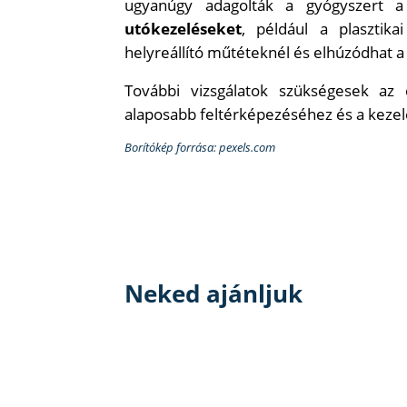
ugyanúgy adagolták a gyógyszert a
utókezeléseket
, például a plasztik
helyreállító műtéteknél és elhúzódhat a 
További vizsgálatok szükségesek az
alaposabb feltérképezéséhez és a kezel
Borítókép forrása: pexels.com
Neked ajánljuk