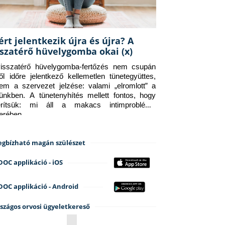
ért jelentkezik újra és újra? A
sszatérő hüvelygomba okai (x)
isszatérő hüvelygomba-fertőzés nem csupán 
ről időre jelentkező kellemetlen tünetegyüttes, 
em a szervezet jelzése: valami „elromlott” a 
tünkben. A tünetenyhítés mellett fontos, hogy 
erítsük: mi áll a makacs intimprobléma 
terében.
gbízható magán szülészet
DOC applikáció - iOS
DOC applikáció - Android
szágos orvosi ügyeletkereső