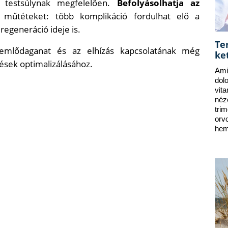
 testsúlynak megfelelően.
Befolyásolhatja az
ai műtéteket: több komplikáció fordulhat elő a
regeneráció ideje is.
Te
 emlődaganat és az elhízás kapcsolatának még
ke
ések optimalizálásához.
Ami
dol
vit
néz
tri
orv
hem