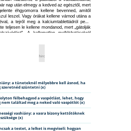
pár nap után elmegy a kedved az egésztől, mert 
gelente éhgyomorra kellene bevenned, amitől 
szul leszel. Vagy órákat kellene várnod utána a 
éval, a tejről meg a kalciumtablettádról pedig 
nte teljesen le kellene mondanod, mert „gátolják 
elszívódást”. A kellemetlen mellékhatásokról 
ig jobb nem is beszélni… Ismerős helyzet?
hirdetés
hiány: a tüneteknél mélyebbre kell ásnod, ha
 szeretnéd szüntetni (x)
folyton félbehagyod a vaspótlást, lehet, hogy
 nem találtad meg a neked való vaspótlót (x)
hességi vashiány: a vasra bizony kettőtöknek
 szüksége (x)
csak a testet, a lelket is megviseli: hogyan