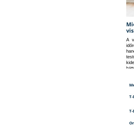
Mi
vi
A v
idő
han
tes
kid
hát
Me
T-
T-
Or