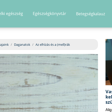
elki egészség
Egészségkönyvtár
Betegségkalauz
hirdetés
ajaink
Daganatok
Az elhízás és a (mell)rák
Va
ke
sz
Ali