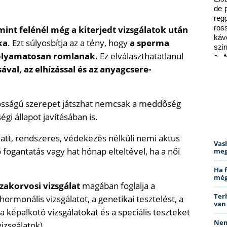
de 
reg
mint felénél még a kiterjedt vizsgálatok után
ros
káv
ka
. Ezt súlyosbítja az a tény, hogy
a sperma
szi
olyamatosan romlanak
. Ez elválaszthatatlanul
a f
ped
ával, az elhízással és az anyagcsere-
ntosságú szerepet játszhat nemcsak a meddőség
i állapot javításában is.
alatt, rendszeres, védekezés nélküli nemi aktus
Vas
fogantatás vagy hat hónap elteltével, ha a női
meg
Ha 
még
szakorvosi vizsgálat
magában foglalja a
Ter
hormonális vizsgálatot, a genetikai tesztelést, a
van
képalkotó vizsgálatokat és a speciális teszteket
Nem
zsgálatok).