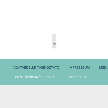
hirdetés
ADATVÉDELMI TÁJÉKOZTATÓ
IMPRESSZUM
MÉDI
Foteldoki
info@foteldoki.hu
Süti beállítások