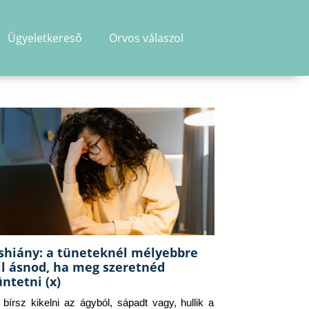
Ügyeletkereső
Orvos válaszol
shiány: a tüneteknél mélyebbre
ll ásnod, ha meg szeretnéd
üntetni (x)
g bírsz kikelni az ágyból, sápadt vagy, hullik a 