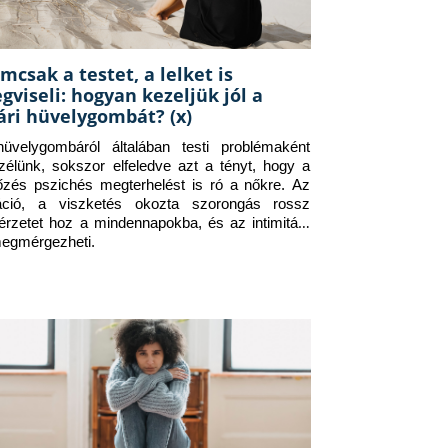
mcsak a testet, a lelket is
gviseli: hogyan kezeljük jól a
ári hüvelygombát? (x)
üvelygombáról általában testi problémaként 
zélünk, sokszor elfeledve azt a tényt, hogy a 
tőzés pszichés megterhelést is ró a nőkre. Az 
itáció, a viszketés okozta szorongás rossz 
érzetet hoz a mindennapokba, és az intimitást 
megmérgezheti.