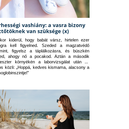
rhességi vashiány: a vasra bizony
ttőtöknek van szüksége (x)
kor kiderül, hogy babát vársz, hirtelen ezer 
ogra kell figyelned. Szeded a magzatvédő 
amint, figyelsz a táplálkozásra, és büszkén 
ed, ahogy nő a pocakod. Aztán a második 
meszter környékén a laborvizsgálat után az 
os közli: „Hoppá, kedves kismama, alacsony a 
oglobinszintje!”