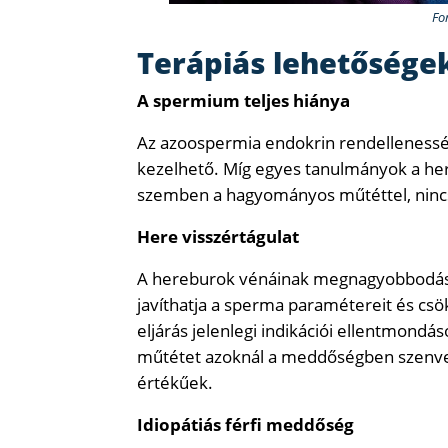
Fo
Terápiás lehetősége
A spermium teljes hiánya
Az azoospermia endokrin rendelleness
kezelhető. Míg egyes tanulmányok a her
szemben a hagyományos műtéttel, nincs
Here visszértágulat
A hereburok vénáinak megnagyobbodása
javíthatja a sperma paramétereit és csök
eljárás jelenlegi indikációi ellentmond
műtétet azoknál a meddőségben szenved
értékűek.
Idiopátiás férfi meddőség