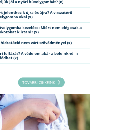
eljük jól a nyári hüvelygombát? (x)
t jelentkezik újra és újra? A visszatérő
elygomba okai (x)
üvelygomba kezelése: Miért nem elég csak a
kozókat kiirtani? (x)
ehidratáció nem várt szövődményei (x)
ri felfázás? A védelem akár a beleinknél is
dődhet (x)
TOVÁBBI CIKKEINK