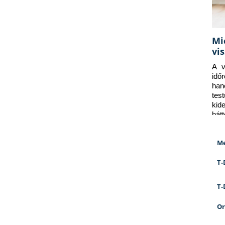
Mi
vi
A v
idő
han
tes
kid
hát
Me
T-
T-
Or