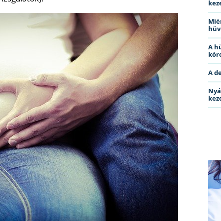
kez
Miér
hüv
A h
kóro
A d
Nyá
kez