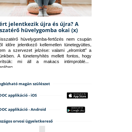
ért jelentkezik újra és újra? A
sszatérő hüvelygomba okai (x)
isszatérő hüvelygomba-fertőzés nem csupán 
ről időre jelentkező kellemetlen tünetegyüttes, 
em a szervezet jelzése: valami „elromlott” a 
tünkben. A tünetenyhítés mellett fontos, hogy 
erítsük: mi áll a makacs intimprobléma 
terében.
gbízható magán szülészet
DOC applikáció - iOS
DOC applikáció - Android
szágos orvosi ügyeletkereső