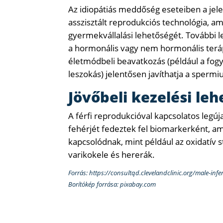
Az idiopátiás meddőség eseteiben a jele
asszisztált reprodukciós technológia, am
gyermekvállalási lehetőségét. További 
a hormonális vagy nem hormonális terá
életmódbeli beavatkozás (például a fogyás
leszokás) jelentősen javíthatja a sper
Jövőbeli kezelési le
A férfi reprodukcióval kapcsolatos leg
fehérjét fedeztek fel biomarkerként, a
kapcsolódnak, mint például az oxidatív s
varikokele és hererák.
Forrás: https://consultqd.clevelandclinic.org/male-infer
Borítókép forrása: pixabay.com