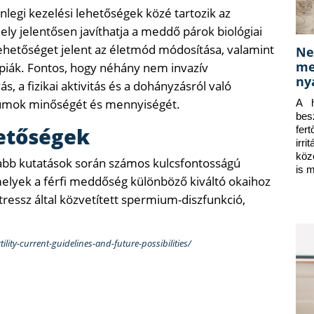
nlegi kezelési lehetőségek közé tartozik az
ely jelentősen javíthatja a meddő párok biológiai
lehetőséget jelent az életmód módosítása, valamint
Ne
me
piák. Fontos, hogy néhány nem invazív
ny
, a fizikai aktivitás és a dohányzásról való
miumok minőségét és mennyiségét.
A h
bes
hetőségek
fer
irr
köz
újabb kutatások során számos kulcsfontosságú
is 
melyek a férfi meddőség különböző kiváltó okaihoz
tressz által közvetített spermium-diszfunkció,
tility-current-guidelines-and-future-possibilities/