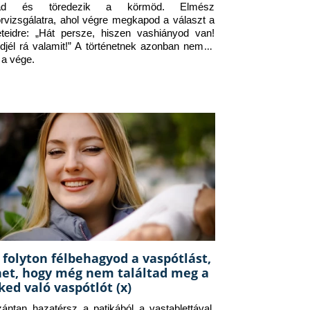
jad és töredezik a körmöd. Elmész 
orvizsgálatra, ahol végre megkapod a választ a 
eteidre: „Hát persze, hiszen vashiányod van! 
djél rá valamit!” A történetnek azonban nem itt 
 a vége.
 folyton félbehagyod a vaspótlást,
het, hogy még nem találtad meg a
ked való vaspótlót (x)
zántan hazatérsz a patikából a vastablettával, 