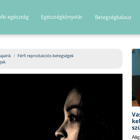
elki egészség
Egészségkönyvtár
Betegségkalauz
hirdetés
ajaink
Férfi reprodukciós betegségek
égek
Va
ke
sz
Ali