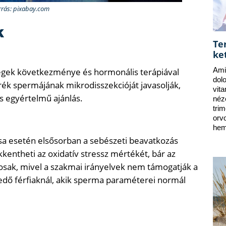
rrás: pixabay.com
k
Te
ke
égek következménye és hormonális terápiával
Ami
dol
ék spermájának mikrodisszekcióját javasolják,
vit
 egyértelmű ajánlás.
néz
tri
orv
hem
 esetén elsősorban a sebészeti beavatkozás
kentheti az oxidatív stressz mértékét, bár az
ásosak, mivel a szakmai irányelvek nem támogatják a
ő férfiaknál, akik sperma paraméterei normál