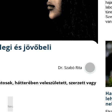
ha
lab
tün
Sze
van
legi és jövőbeli
Dr. Szabó Rita
osak, hátterében veleszületett, szerzett vagy
Ha
le
ne
hirdetés
Els