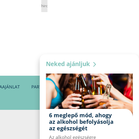
hirdetés
Neked ajánljuk
AAJÁNLAT
PARTNEREINK
KAPCSOLAT
6 meglepő mód, ahogy
az alkohol befolyásolja
az egészségét
Az alkohol egészségre