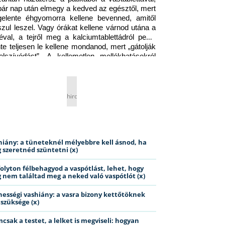
pár nap után elmegy a kedved az egésztől, mert 
gelente éhgyomorra kellene bevenned, amitől 
szul leszel. Vagy órákat kellene várnod utána a 
éval, a tejről meg a kalciumtablettádról pedig 
nte teljesen le kellene mondanod, mert „gátolják 
elszívódást”. A kellemetlen mellékhatásokról 
ig jobb nem is beszélni… Ismerős helyzet?
hirdetés
hiány: a tüneteknél mélyebbre kell ásnod, ha
 szeretnéd szüntetni (x)
folyton félbehagyod a vaspótlást, lehet, hogy
 nem találtad meg a neked való vaspótlót (x)
hességi vashiány: a vasra bizony kettőtöknek
 szüksége (x)
csak a testet, a lelket is megviseli: hogyan