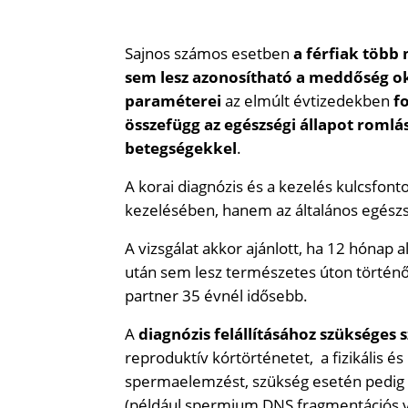
Sajnos számos esetben
a férfiak több 
sem lesz azonosítható a meddőség o
paraméterei
az elmúlt évtizedekben
f
összefügg az egészségi állapot romlás
betegségekkel
.
A korai diagnózis és a kezelés kulcsfo
kezelésében, hanem az általános egészség
A vizsgálat akkor ajánlott, ha 12 hónap 
után sem lesz természetes úton történő 
partner 35 évnél idősebb.
A
diagnózis felállításához szükséges 
reproduktív kórtörténetet, a fizikális és 
spermaelemzést, szükség esetén pedig a 
(például spermium DNS fragmentációs vi