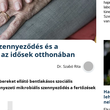
ha
lab
tün
Sze
van
szennyeződés és a
 az idősek otthonában
Dr. Szabó Rita
bereket ellátó bentlakásos szociális
nyezeti mikrobiális szennyeződés a fertőzések
Ha
le
ne
Els