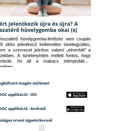
ért jelentkezik újra és újra? A
sszatérő hüvelygomba okai (x)
isszatérő hüvelygomba-fertőzés nem csupán 
ről időre jelentkező kellemetlen tünetegyüttes, 
em a szervezet jelzése: valami „elromlott” a 
tünkben. A tünetenyhítés mellett fontos, hogy 
erítsük: mi áll a makacs intimprobléma 
terében.
gbízható magán szülészet
DOC applikáció - iOS
DOC applikáció - Android
szágos orvosi ügyeletkereső