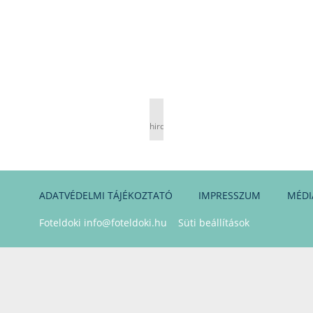
hirdetés
ADATVÉDELMI TÁJÉKOZTATÓ
IMPRESSZUM
MÉDI
Foteldoki
info@foteldoki.hu
Süti beállítások