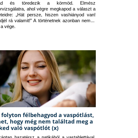
jad és töredezik a körmöd. Elmész 
orvizsgálatra, ahol végre megkapod a választ a 
eteidre: „Hát persze, hiszen vashiányod van! 
djél rá valamit!” A történetnek azonban nem itt 
 a vége.
 folyton félbehagyod a vaspótlást,
het, hogy még nem találtad meg a
ked való vaspótlót (x)
zántan hazatérsz a patikából a vastablettával, 