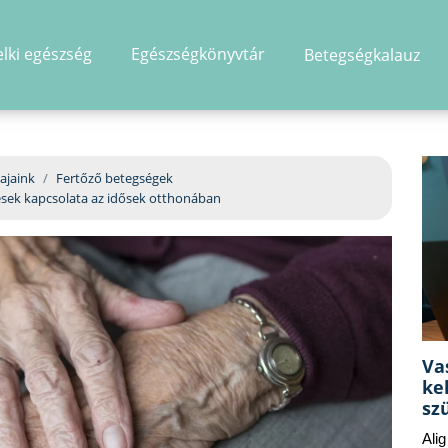
elki egészség
Egészségkönyvtár
Betegségkalauz
hirdetés
ajaink
Fertőző betegségek
zések kapcsolata az idősek otthonában
Va
ke
sz
Ali