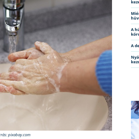
kez
Miér
hüv
A h
kóro
A d
Nyá
kez
rrás: pixabay.com