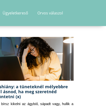
Ügyeletkereső
Orvos válaszol
shiány: a tüneteknél mélyebbre
ll ásnod, ha meg szeretnéd
üntetni (x)
g bírsz kikelni az ágyból, sápadt vagy, hullik a 