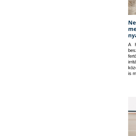
Ne
me
ny
A h
bes
fer
irr
köz
is 