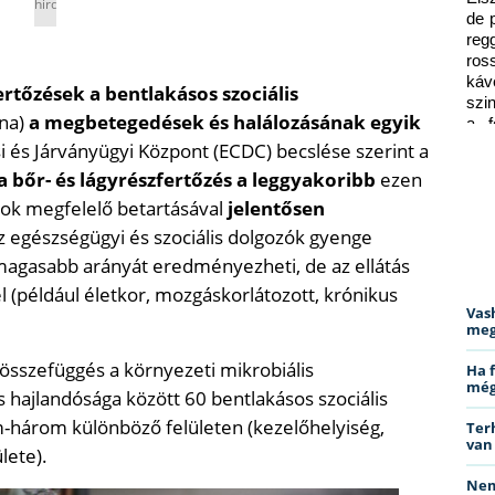
hirdetés
de 
reg
ros
káv
ertőzések a bentlakásos szociális
szi
ona)
a megbetegedések és halálozásának egyik
a f
ped
 és Járványügyi Központ (ECDC) becslése szerint a
 a bőr- és lágyrészfertőzés a leggyakoribb
ezen
sok megfelelő betartásával
jelentősen
Az egészségügyi és szociális dolgozók gyenge
magasabb arányát eredményezheti, de az ellátás
l (például életkor, mozgáskorlátozott, krónikus
Vas
meg
 összefüggés a környezeti mikrobiális
Ha 
még
 hajlandósága között 60 bentlakásos szociális
három különböző felületen (kezelőhelyiség,
Ter
van
lete).
Nem