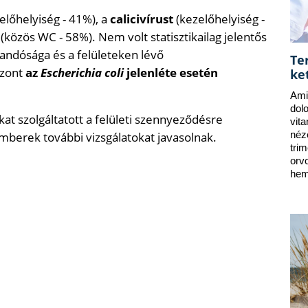
előhelyiség - 41%), a
calicivírust
(kezelőhelyiség -
közös WC - 58%). Nem volt statisztikailag jelentős
andósága és a felületeken lévő
Te
szont
az
Escherichia coli
jelenléte esetén
ke
Ami
dol
at szolgáltatott a felületi szennyeződésre
vit
mberek további vizsgálatokat javasolnak.
néz
tri
orv
hem