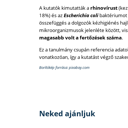
A kutatók kimutatták a
rhinovírust
(kez
18%) és az
Escherichia coli
baktériumot (
összefüggés a dolgozók kézhigiénés hajl
mikroorganizmusok jelenléte között, vi
magasabb volt a fertőzések száma
.
Ez a tanulmány csupán referencia adatok
vonatkozóan, így a kutatást végző szake
Borítókép forrása: pixabay.com
Neked ajánljuk