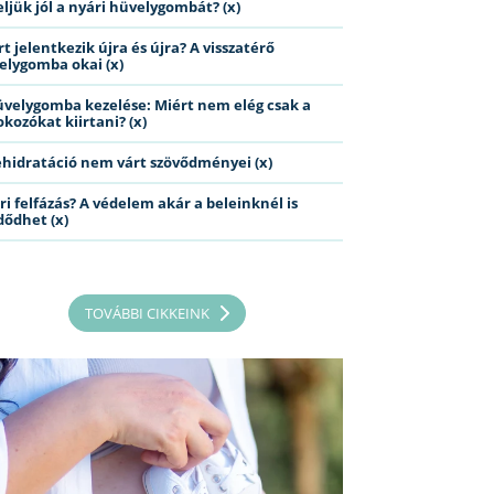
eljük jól a nyári hüvelygombát? (x)
t jelentkezik újra és újra? A visszatérő
elygomba okai (x)
üvelygomba kezelése: Miért nem elég csak a
kozókat kiirtani? (x)
ehidratáció nem várt szövődményei (x)
ri felfázás? A védelem akár a beleinknél is
dődhet (x)
TOVÁBBI CIKKEINK