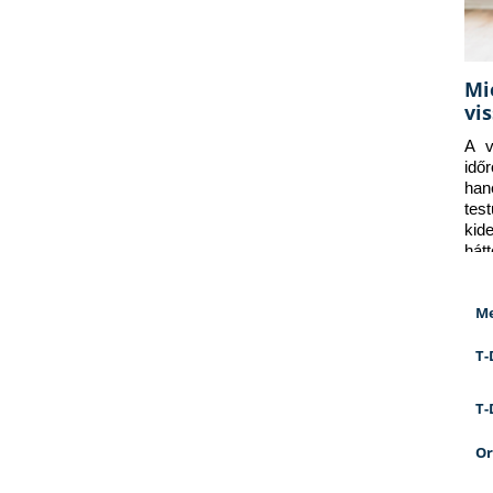
Mi
vi
A v
idő
han
tes
kid
hát
Me
T-
T-
Or