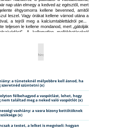
pár nap után elmegy a kedved az egésztől, mert 
gelente éhgyomorra kellene bevenned, amitől 
szul leszel. Vagy órákat kellene várnod utána a 
éval, a tejről meg a kalciumtablettádról pedig 
nte teljesen le kellene mondanod, mert „gátolják 
elszívódást”. A kellemetlen mellékhatásokról 
ig jobb nem is beszélni… Ismerős helyzet?
hirdetés
hiány: a tüneteknél mélyebbre kell ásnod, ha
 szeretnéd szüntetni (x)
folyton félbehagyod a vaspótlást, lehet, hogy
 nem találtad meg a neked való vaspótlót (x)
hességi vashiány: a vasra bizony kettőtöknek
 szüksége (x)
csak a testet, a lelket is megviseli: hogyan