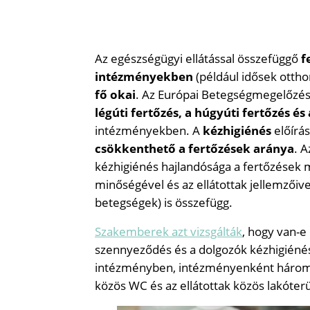
Az egészségügyi ellátással összefüggő
f
intézményekben
(például idősek otth
fő okai
. Az Európai Betegségmegelőzési
légúti fertőzés, a húgyúti fertőzés és
intézményekben. A
kézhigiénés
előírá
csökkenthető a fertőzések aránya
. 
kézhigiénés hajlandósága a fertőzések 
minőségével és az ellátottak jellemzőive
betegségek) is összefügg.
Szakemberek azt vizsgálták
, hogy van-e
szennyeződés és a dolgozók kézhigiénés
intézményben, intézményenként három-
közös WC és az ellátottak közös lakóterü