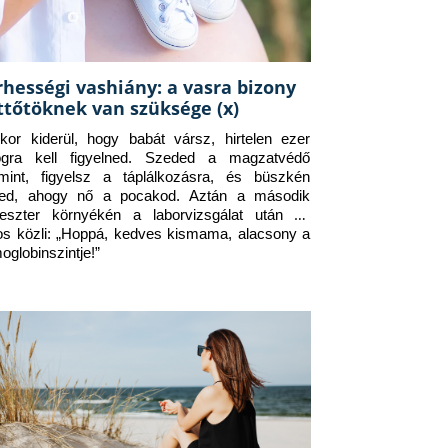
rhességi vashiány: a vasra bizony
ttőtöknek van szüksége (x)
kor kiderül, hogy babát vársz, hirtelen ezer 
ogra kell figyelned. Szeded a magzatvédő 
amint, figyelsz a táplálkozásra, és büszkén 
ed, ahogy nő a pocakod. Aztán a második 
meszter környékén a laborvizsgálat után az 
os közli: „Hoppá, kedves kismama, alacsony a 
oglobinszintje!”