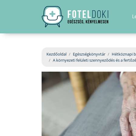
L
Kezdőoldal
Egészségkönyvtár
Hétköznapi b
A környezeti felületi szennyeződés és a fertő