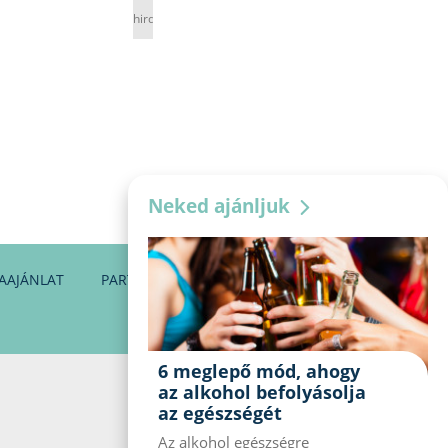
hirdetés
Neked ajánljuk
AAJÁNLAT
PARTNEREINK
KAPCSOLAT
6 meglepő mód, ahogy
az alkohol befolyásolja
az egészségét
Az alkohol egészségre