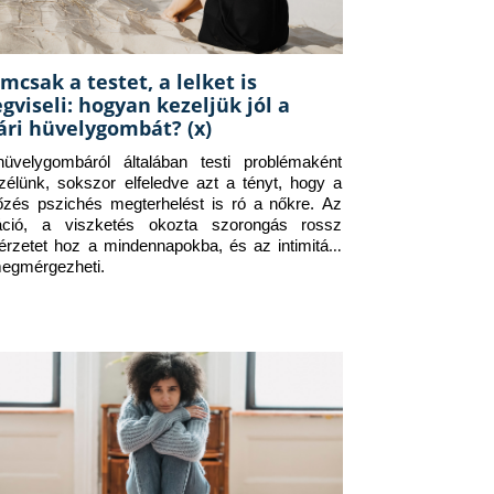
mcsak a testet, a lelket is
gviseli: hogyan kezeljük jól a
ári hüvelygombát? (x)
üvelygombáról általában testi problémaként 
zélünk, sokszor elfeledve azt a tényt, hogy a 
tőzés pszichés megterhelést is ró a nőkre. Az 
itáció, a viszketés okozta szorongás rossz 
érzetet hoz a mindennapokba, és az intimitást 
megmérgezheti.