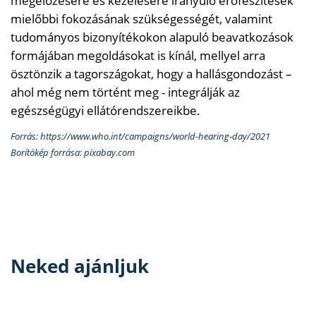
megelőzésére és kezelésére irányuló erőfeszítések
mielőbbi fokozásának szükségességét, valamint
tudományos bizonyítékokon alapuló beavatkozások
formájában megoldásokat is kínál, mellyel arra
ösztönzik a tagországokat, hogy a hallásgondozást –
ahol még nem történt meg - integrálják az
egészségügyi ellátórendszereikbe.
Forrás: https://www.who.int/campaigns/world-hearing-day/2021
Borítókép forrása: pixabay.com
Neked ajánljuk