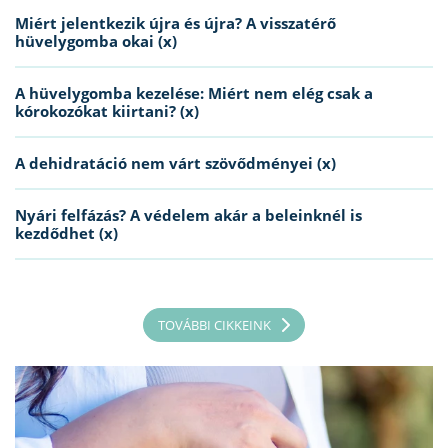
Miért jelentkezik újra és újra? A visszatérő
hüvelygomba okai (x)
A hüvelygomba kezelése: Miért nem elég csak a
kórokozókat kiirtani? (x)
A dehidratáció nem várt szövődményei (x)
Nyári felfázás? A védelem akár a beleinknél is
kezdődhet (x)
TOVÁBBI CIKKEINK