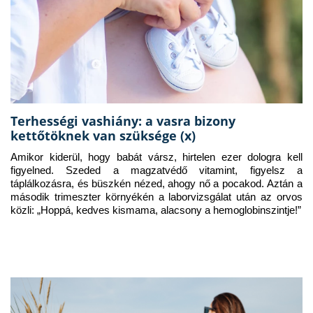
Terhességi vashiány: a vasra bizony
kettőtöknek van szüksége (x)
Amikor kiderül, hogy babát vársz, hirtelen ezer dologra kell 
figyelned. Szeded a magzatvédő vitamint, figyelsz a 
táplálkozásra, és büszkén nézed, ahogy nő a pocakod. Aztán a 
második trimeszter környékén a laborvizsgálat után az orvos 
közli: „Hoppá, kedves kismama, alacsony a hemoglobinszintje!”