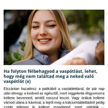
Ha folyton félbehagyod a vaspótlást, lehet,
hogy még nem találtad meg a neked való
vaspótlót (x)
Elszántan hazatérsz a patikából a vastablettával, de pár nap 
után elmegy a kedved az egésztől, mert reggelente éhgyomorra 
kellene bevenned, amitől rosszul leszel. Vagy órákat kellene 
várnod utána a kávéval, a tejről meg a kalciumtablettádról pedig 
szinte teljesen le kellene mondanod, mert „gátolják a 