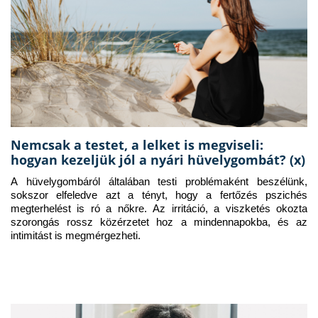
Nemcsak a testet, a lelket is megviseli:
hogyan kezeljük jól a nyári hüvelygombát? (x)
A hüvelygombáról általában testi problémaként beszélünk, 
sokszor elfeledve azt a tényt, hogy a fertőzés pszichés 
megterhelést is ró a nőkre. Az irritáció, a viszketés okozta 
szorongás rossz közérzetet hoz a mindennapokba, és az 
intimitást is megmérgezheti.