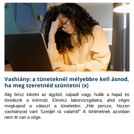
Vashiány: a tüneteknél mélyebbre kell ásnod,
ha meg szeretnéd szüntetni (x)
Alig bírsz kikelni az ágyból, sápadt vagy, hullik a hajad és 
töredezik a körmöd. Elmész laborvizsgálatra, ahol végre 
megkapod a választ a tüneteidre: „Hát persze, hiszen 
vashiányod van! Szedjél rá valamit!” A történetnek azonban 
nem itt van a vége.