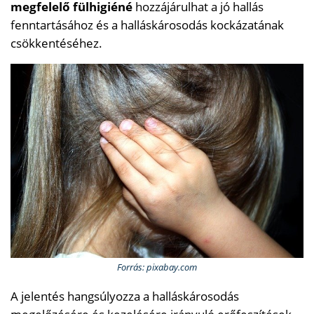
megfelelő fülhigiéné
hozzájárulhat a jó hallás
fenntartásához és a halláskárosodás kockázatának
csökkentéséhez.
Forrás: pixabay.com
A jelentés hangsúlyozza a halláskárosodás