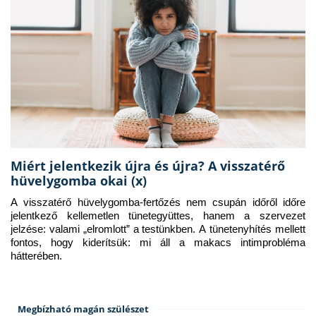
Miért jelentkezik újra és újra? A visszatérő
hüvelygomba okai (x)
A visszatérő hüvelygomba-fertőzés nem csupán időről időre 
jelentkező kellemetlen tünetegyüttes, hanem a szervezet 
jelzése: valami „elromlott” a testünkben. A tünetenyhítés mellett 
fontos, hogy kiderítsük: mi áll a makacs intimprobléma 
hátterében.
Megbízható magán szülészet