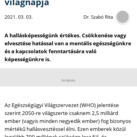
világnapja
2021. 03. 03.
Dr. Szabó Rita
A hallásképességünk értékes. Csökkenése vagy
elvesztése hatással van a mentális egészségünkre
és a kapcsolatok fenntartására való
képességünkre is.
hirdetés
Az Egészségügyi Világszervezet (WHO) jelentése
szerint 2050-re világszerte csaknem 2,5 milliárd
ember (vagyis minden negyedik ember) fog bizonyos
mértékű hallásvesztéssel élni. Ezen emberek közül
legalább 700 milliónak szüksége lesz fül- és