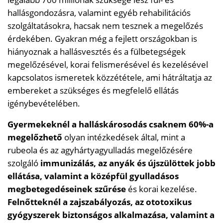
hallásgondozásra, valamint egyéb rehabilitációs
szolgáltatásokra, hacsak nem tesznek a megelőzés
érdekében. Gyakran még a fejlett országokban is
hiányoznak a hallásvesztés és a fülbetegségek
megelőzésével, korai felismerésével és kezelésével
kapcsolatos ismeretek közzététele, ami hátráltatja az
embereket a szükséges és megfelelő ellátás
igénybevételében.
Gyermekeknél a halláskárosodás csaknem 60%-a
megelőzhető
olyan intézkedések által, mint a
rubeola és az agyhártyagyulladás megelőzésére
szolgáló
immunizálás, az anyák és újszülöttek jobb
ellátása, valamint a középfül gyulladásos
megbetegedéseinek szűrése
és korai kezelése.
Felnőtteknél a zajszabályozás, az ototoxikus
gyógyszerek biztonságos alkalmazása, valamint a