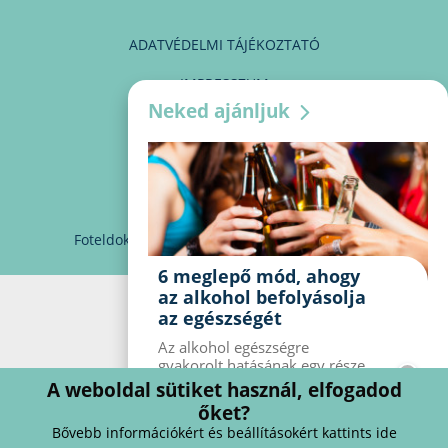
ADATVÉDELMI TÁJÉKOZTATÓ
IMPRESSZUM
Neked ajánljuk
MÉDIAAJÁNLAT
PARTNEREINK
KAPCSOLAT
Foteldoki
info@foteldoki.hu
Süti beállítások
6 meglepő mód, ahogy
az alkohol befolyásolja
az egészségét
Az alkohol egészségre
gyakorolt ​​hatásának egy része
jól ismert, mások azonban
A weboldal sütiket használ, elfogadod
meglepők lehetnek. Van hat
őket?
kevésbé ismert hatás, amelyet
Bővebb információkért és beállításokért kattints ide
az alkohol gyakorol a