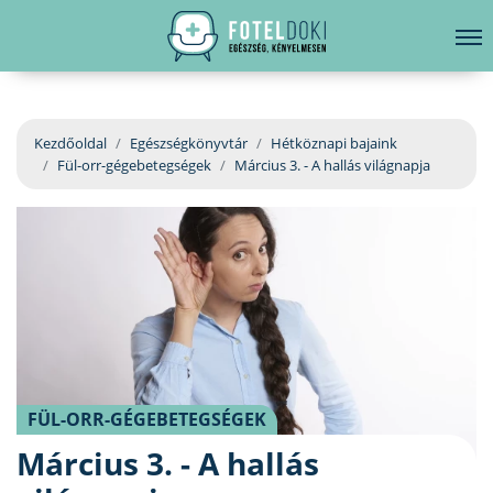
hirdetés
LELKI EGÉSZSÉG
Bejelentkezés
EGÉSZSÉGKÖNYVTÁR
Kezdőoldal
Egészségkönyvtár
Hétköznapi bajaink
Fül-orr-gégebetegségek
Március 3. - A hallás világnapja
BETEGSÉGKALAUZ
ÜGYELETKERESŐ
ORVOS VÁLASZOL
ORVOSKERESŐ
FÜL-ORR-GÉGEBETEGSÉGEK
Március 3. - A hallás