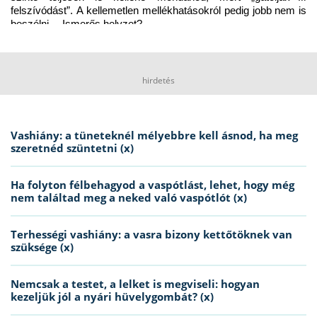
felszívódást”. A kellemetlen mellékhatásokról pedig jobb nem is 
beszélni… Ismerős helyzet?
hirdetés
Vashiány: a tüneteknél mélyebbre kell ásnod, ha meg
szeretnéd szüntetni (x)
Ha folyton félbehagyod a vaspótlást, lehet, hogy még
nem találtad meg a neked való vaspótlót (x)
Terhességi vashiány: a vasra bizony kettőtöknek van
szüksége (x)
Nemcsak a testet, a lelket is megviseli: hogyan
kezeljük jól a nyári hüvelygombát? (x)