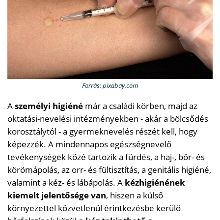
Forrás: pixabay.com
A
személyi higiéné
már a családi körben, majd az
oktatási-nevelési intézményekben - akár a bölcsődés
korosztálytól - a gyermeknevelés részét kell, hogy
képezzék. A mindennapos egészségnevelő
tevékenységek közé tartozik a fürdés, a haj-, bőr- és
körömápolás, az orr- és fültisztítás, a genitális higiéné,
valamint a kéz- és lábápolás. A
kézhigiénének
kiemelt jelentősége van
, hiszen a külső
környezettel közvetlenül érintkezésbe kerülő