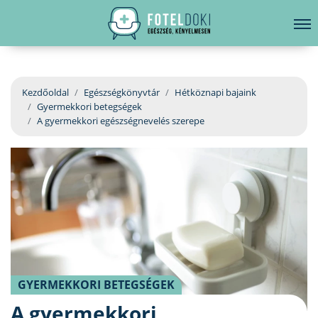
hirdetés
LELKI EGÉSZSÉG
Bejelentkezés
EGÉSZSÉGKÖNYVTÁR
Kezdőoldal
Egészségkönyvtár
Hétköznapi bajaink
Gyermekkori betegségek
BETEGSÉGKALAUZ
A gyermekkori egészségnevelés szerepe
ÜGYELETKERESŐ
ORVOS VÁLASZOL
ORVOSKERESŐ
GYERMEKKORI BETEGSÉGEK
A gyermekkori