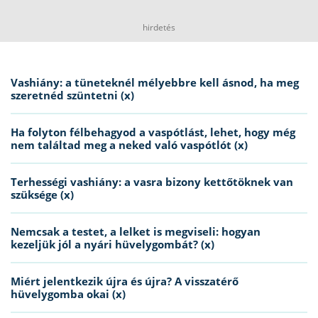
hirdetés
Vashiány: a tüneteknél mélyebbre kell ásnod, ha meg
szeretnéd szüntetni (x)
Ha folyton félbehagyod a vaspótlást, lehet, hogy még
nem találtad meg a neked való vaspótlót (x)
Terhességi vashiány: a vasra bizony kettőtöknek van
szüksége (x)
Nemcsak a testet, a lelket is megviseli: hogyan
kezeljük jól a nyári hüvelygombát? (x)
Miért jelentkezik újra és újra? A visszatérő
hüvelygomba okai (x)