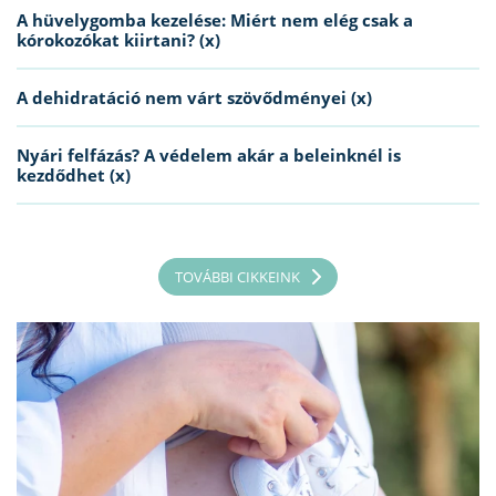
A hüvelygomba kezelése: Miért nem elég csak a
kórokozókat kiirtani? (x)
A dehidratáció nem várt szövődményei (x)
Nyári felfázás? A védelem akár a beleinknél is
kezdődhet (x)
TOVÁBBI CIKKEINK