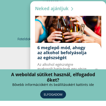
IMPRESSZUM
Neked ajánljuk
MÉDIAAJÁNLAT
PARTNEREINK
KAPCSOLAT
Foteldoki
info@foteldoki.hu
Süti beállítások
6 meglepő mód, ahogy
az alkohol befolyásolja
az egészségét
Az alkohol egészségre
gyakorolt ​​hatásának egy része
jól ismert, mások azonban
A weboldal sütiket használ, elfogadod
meglepők lehetnek. Van hat
őket?
kevésbé ismert hatás, amelyet
Bővebb információkért és beállításokért kattints ide
az alkohol gyakorol a
szervezetre.
ELFOGADOM