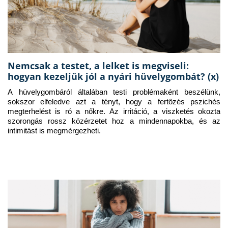
Nemcsak a testet, a lelket is megviseli:
hogyan kezeljük jól a nyári hüvelygombát? (x)
A hüvelygombáról általában testi problémaként beszélünk, 
sokszor elfeledve azt a tényt, hogy a fertőzés pszichés 
megterhelést is ró a nőkre. Az irritáció, a viszketés okozta 
szorongás rossz közérzetet hoz a mindennapokba, és az 
intimitást is megmérgezheti.