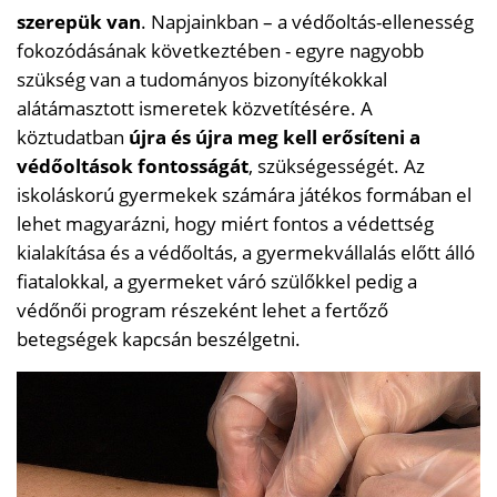
szerepük van
. Napjainkban – a védőoltás-ellenesség
fokozódásának következtében - egyre nagyobb
szükség van a tudományos bizonyítékokkal
alátámasztott ismeretek közvetítésére. A
köztudatban
újra és újra meg kell erősíteni a
védőoltások fontosságát
, szükségességét. Az
iskoláskorú gyermekek számára játékos formában el
lehet magyarázni, hogy miért fontos a védettség
kialakítása és a védőoltás, a gyermekvállalás előtt álló
fiatalokkal, a gyermeket váró szülőkkel pedig a
védőnői program részeként lehet a fertőző
betegségek kapcsán beszélgetni.