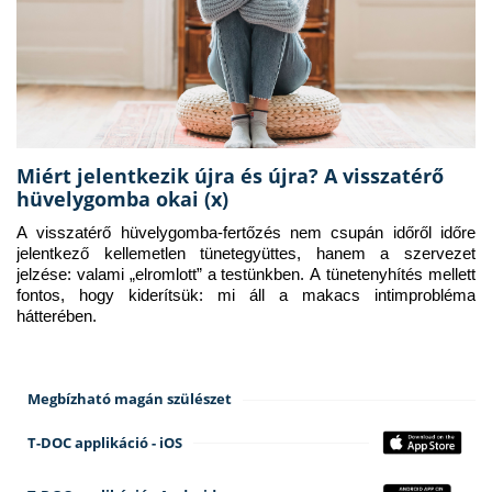
Miért jelentkezik újra és újra? A visszatérő
hüvelygomba okai (x)
A visszatérő hüvelygomba-fertőzés nem csupán időről időre 
jelentkező kellemetlen tünetegyüttes, hanem a szervezet 
jelzése: valami „elromlott” a testünkben. A tünetenyhítés mellett 
fontos, hogy kiderítsük: mi áll a makacs intimprobléma 
hátterében.
Megbízható magán szülészet
T-DOC applikáció - iOS