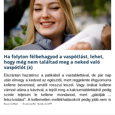
Ha folyton félbehagyod a vaspótlást, lehet,
hogy még nem találtad meg a neked való
vaspótlót (x)
Elszántan hazatérsz a patikából a vastablettával, de pár nap 
után elmegy a kedved az egésztől, mert reggelente éhgyomorra 
kellene bevenned, amitől rosszul leszel. Vagy órákat kellene 
várnod utána a kávéval, a tejről meg a kalciumtablettádról pedig 
szinte teljesen le kellene mondanod, mert „gátolják a 
felszívódást”. A kellemetlen mellékhatásokról pedig jobb nem is 
beszélni… Ismerős helyzet?