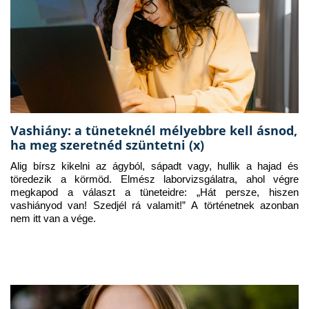
Vashiány: a tüneteknél mélyebbre kell ásnod,
ha meg szeretnéd szüntetni (x)
Alig bírsz kikelni az ágyból, sápadt vagy, hullik a hajad és 
töredezik a körmöd. Elmész laborvizsgálatra, ahol végre 
megkapod a választ a tüneteidre: „Hát persze, hiszen 
vashiányod van! Szedjél rá valamit!” A történetnek azonban 
nem itt van a vége.