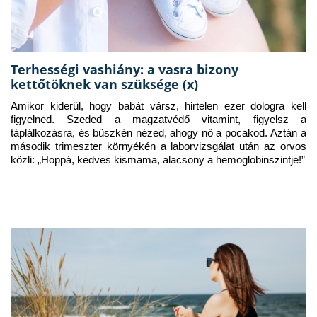
Terhességi vashiány: a vasra bizony
kettőtöknek van szüksége (x)
Amikor kiderül, hogy babát vársz, hirtelen ezer dologra kell 
figyelned. Szeded a magzatvédő vitamint, figyelsz a 
táplálkozásra, és büszkén nézed, ahogy nő a pocakod. Aztán a 
második trimeszter környékén a laborvizsgálat után az orvos 
közli: „Hoppá, kedves kismama, alacsony a hemoglobinszintje!”