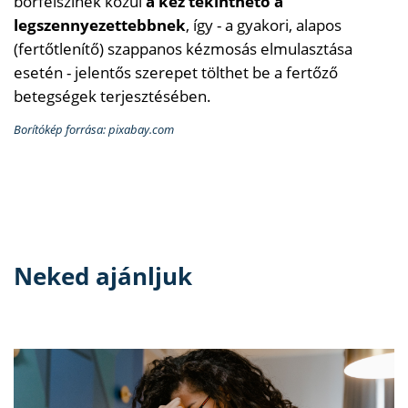
bőrfelszínek közül
a kéz tekinthető a
legszennyezettebbnek
, így - a gyakori, alapos
(fertőtlenítő) szappanos kézmosás elmulasztása
esetén - jelentős szerepet tölthet be a fertőző
betegségek terjesztésében.
Borítókép forrása: pixabay.com
Neked ajánljuk