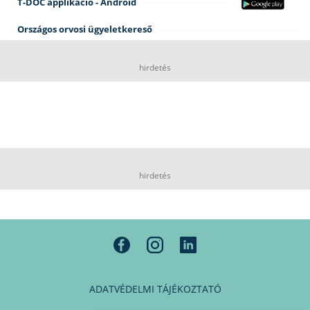
T-DOC applikáció - Android
Országos orvosi ügyeletkereső
hirdetés
hirdetés
ADATVÉDELMI TÁJÉKOZTATÓ