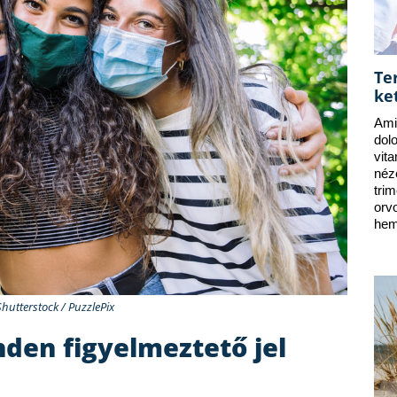
Te
ke
Ami
dol
vit
néz
tri
orv
hem
Shutterstock / PuzzlePix
den figyelmeztető jel