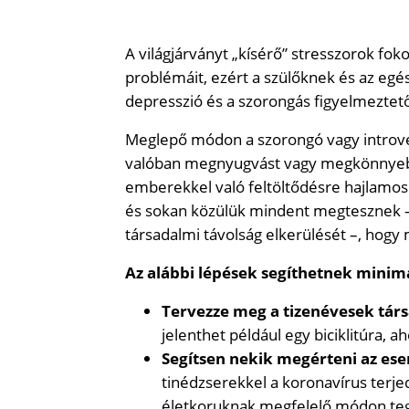
A világjárványt „kísérő” stresszorok fok
problémáit, ezért a szülőknek és az egé
depresszió és a szorongás figyelmeztető 
Meglepő módon a szorongó vagy introve
valóban megnyugvást vagy megkönnyebb
emberekkel való feltöltődésre hajlamos
és sokan közülük mindent megtesznek – 
társadalmi távolság elkerülését –, hogy
Az alábbi lépések segíthetnek minima
Tervezze meg a tizenévesek társ
jelenthet például egy biciklitúra,
Segítsen nekik megérteni az es
tinédzserekkel a koronavírus terjed
életkoruknak megfelelő módon te