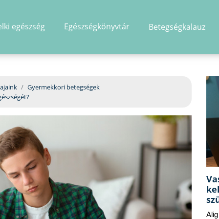
elki egészség
Egészségkönyvtár
Betegségkalauz
hirdetés
ajaink
Gyermekkori betegségek
egészségét?
Va
ke
sz
Ali