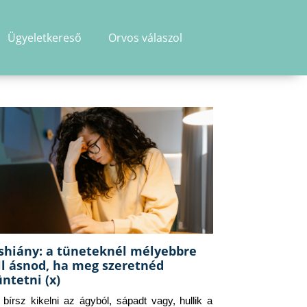
Ügyeletkereső
Orvos válaszol
shiány: a tüneteknél mélyebbre
ll ásnod, ha meg szeretnéd
üntetni (x)
g bírsz kikelni az ágyból, sápadt vagy, hullik a 