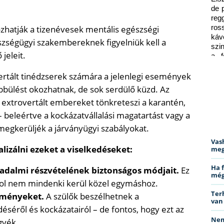
de 
reg
ozhatják a tizenévesek mentális egészségi
ros
káv
szségügyi szakembereknek figyelniük kell a
szi
jeleit.
a f
ped
rtált tinédzserek számára a jelenlegi események
ülést okozhatnak, de sok serdülő küzd. Az
 extrovertált embereket tönkreteszi a karantén,
beleértve a kockázatvállalási magatartást vagy a
 megkerüljék a járványügyi szabályokat.
Vas
lizálni ezeket a viselkedéseket:
meg
Ha 
adalmi részvételének biztonságos módjait.
Ez
még
 ahol nem mindenki kerül közel egymáshoz.
Ter
eményeket.
A szülők beszélhetnek a
van
éséről és kockázatairól – de fontos, hogy ezt az
Nem
gyék.