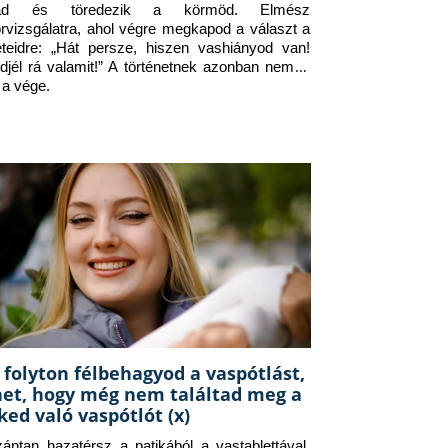
jad és töredezik a körmöd. Elmész 
orvizsgálatra, ahol végre megkapod a választ a 
eteidre: „Hát persze, hiszen vashiányod van! 
djél rá valamit!” A történetnek azonban nem itt 
 a vége.
 folyton félbehagyod a vaspótlást,
het, hogy még nem találtad meg a
ked való vaspótlót (x)
zántan hazatérsz a patikából a vastablettával, 