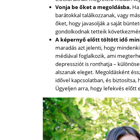
Vonja be őket a megoldásba.
Ha 
barátokkal találkozzanak, vagy má
őket, hogy javasolják a saját bünt
gondolkodnak tetteik következmé
A képernyő előtt töltött idő min
maradás azt jelenti, hogy mindenki 
médiával foglalkozik, ami megterhe
depressziót is ronthatja – különö
alszanak eleget. Megoldásként éssz
idővel kapcsolatban, és biztosítsa, 
Ügyeljen arra, hogy lefekvés előtt 