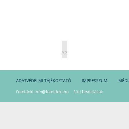
hirdetés
ADATVÉDELMI TÁJÉKOZTATÓ
IMPRESSZUM
MÉDI
Foteldoki
info@foteldoki.hu
Süti beállítások