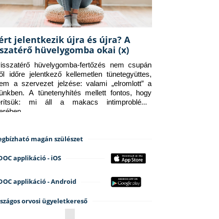
ért jelentkezik újra és újra? A
sszatérő hüvelygomba okai (x)
isszatérő hüvelygomba-fertőzés nem csupán 
ről időre jelentkező kellemetlen tünetegyüttes, 
em a szervezet jelzése: valami „elromlott” a 
tünkben. A tünetenyhítés mellett fontos, hogy 
erítsük: mi áll a makacs intimprobléma 
terében.
gbízható magán szülészet
DOC applikáció - iOS
DOC applikáció - Android
szágos orvosi ügyeletkereső