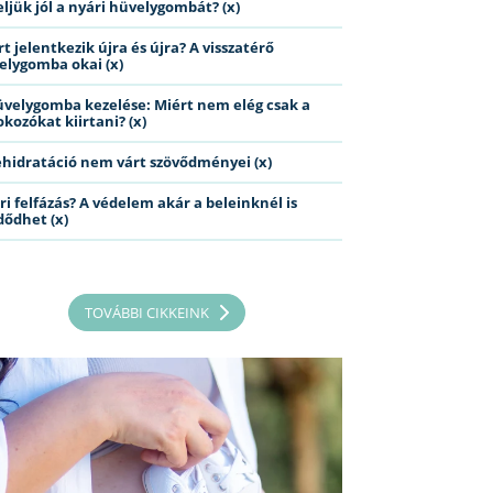
eljük jól a nyári hüvelygombát? (x)
t jelentkezik újra és újra? A visszatérő
elygomba okai (x)
üvelygomba kezelése: Miért nem elég csak a
kozókat kiirtani? (x)
ehidratáció nem várt szövődményei (x)
ri felfázás? A védelem akár a beleinknél is
dődhet (x)
TOVÁBBI CIKKEINK