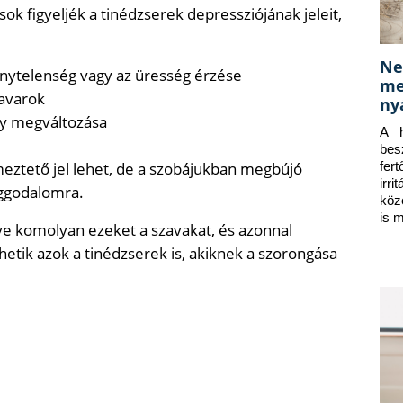
k figyeljék a tinédzserek depressziójának jeleit,
Ne
énytelenség vagy az üresség érzése
me
zavarok
ny
ly megváltozása
A h
bes
lmeztető jel lehet, de a szobájukban megbújó
fer
irr
aggodalomra.
köz
is 
e komolyan ezeket a szavakat, és azonnal
hetik azok a tinédzserek is, akiknek a szorongása