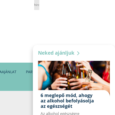
hirdetés
Neked ajánljuk
AAJÁNLAT
PARTNEREINK
KAPCSOLAT
6 meglepő mód, ahogy
az alkohol befolyásolja
az egészségét
Az alkohol egészségre