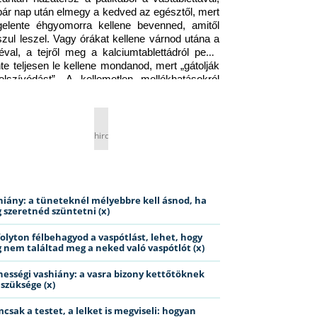
pár nap után elmegy a kedved az egésztől, mert 
gelente éhgyomorra kellene bevenned, amitől 
szul leszel. Vagy órákat kellene várnod utána a 
éval, a tejről meg a kalciumtablettádról pedig 
nte teljesen le kellene mondanod, mert „gátolják 
elszívódást”. A kellemetlen mellékhatásokról 
ig jobb nem is beszélni… Ismerős helyzet?
hirdetés
hiány: a tüneteknél mélyebbre kell ásnod, ha
 szeretnéd szüntetni (x)
folyton félbehagyod a vaspótlást, lehet, hogy
 nem találtad meg a neked való vaspótlót (x)
hességi vashiány: a vasra bizony kettőtöknek
 szüksége (x)
csak a testet, a lelket is megviseli: hogyan