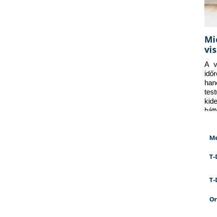
Mi
vi
A v
idő
han
tes
kid
hát
Me
T-
T-
Or