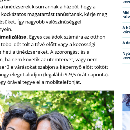
kez
a tinédzserek kisurrannak a házból, hogy a
Miér
s kockázatos magatartást tanúsítanak, kérje meg
hüv
etésüket. Így nagyobb valószínűséggel
A h
nyein.
kóro
imalizálása.
Egyes családok számára az otthon
A d
több időt tölt a tévé előtt vagy a közösségi
lheti a tinédzsereket. A szorongást és a
Nyá
kez
sen, ha nem követik az ütemtervet, vagy nem
erű elvárásokat szabjon a képernyő előtt töltött
hogy eleget aludjon (legalább 9-9,5 órát naponta).
egy órával tegye el a mobiltelefonját.