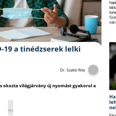
ha
lab
tün
Sze
van
-19 a tinédzserek lelki
Dr. Szabó Rita
s okozta világjárvány új nyomást gyakorol a
Ha
le
ne
hirdetés
Els