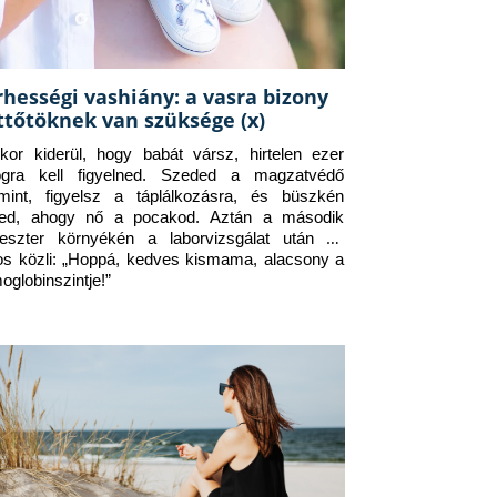
rhességi vashiány: a vasra bizony
ttőtöknek van szüksége (x)
kor kiderül, hogy babát vársz, hirtelen ezer 
ogra kell figyelned. Szeded a magzatvédő 
amint, figyelsz a táplálkozásra, és büszkén 
ed, ahogy nő a pocakod. Aztán a második 
meszter környékén a laborvizsgálat után az 
os közli: „Hoppá, kedves kismama, alacsony a 
oglobinszintje!”