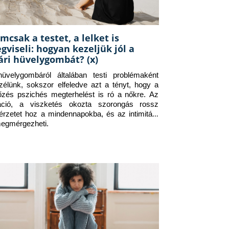
mcsak a testet, a lelket is
gviseli: hogyan kezeljük jól a
ári hüvelygombát? (x)
üvelygombáról általában testi problémaként 
zélünk, sokszor elfeledve azt a tényt, hogy a 
tőzés pszichés megterhelést is ró a nőkre. Az 
itáció, a viszketés okozta szorongás rossz 
érzetet hoz a mindennapokba, és az intimitást 
megmérgezheti.