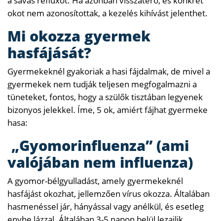
a savas refluxot. Ha azonban visszatérő, és konkrét
okot nem azonosítottak, a kezelés kihívást jelenthet.
Mi okozza gyermek
hasfájását?
Gyermekeknél gyakoriak a hasi fájdalmak, de mivel a
gyermekek nem tudják teljesen megfogalmazni a
tüneteket, fontos, hogy a szülők tisztában legyenek
bizonyos jelekkel. Íme, 5 ok, amiért fájhat gyermeke
hasa:
„Gyomorinfluenza” (ami
valójában nem influenza)
A gyomor-bélgyulladást, amely gyermekeknél
hasfájást okozhat, jellemzően vírus okozza. Általában
hasmenéssel jár, hányással vagy anélkül, és esetleg
enyhe lázzal. Általában 3-5 napon belül lezajlik