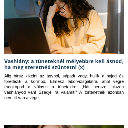
Vashiány: a tüneteknél mélyebbre kell ásnod,
ha meg szeretnéd szüntetni (x)
Alig bírsz kikelni az ágyból, sápadt vagy, hullik a hajad és 
töredezik a körmöd. Elmész laborvizsgálatra, ahol végre 
megkapod a választ a tüneteidre: „Hát persze, hiszen 
vashiányod van! Szedjél rá valamit!” A történetnek azonban 
nem itt van a vége.