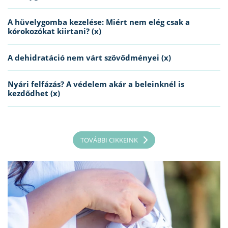
A hüvelygomba kezelése: Miért nem elég csak a
kórokozókat kiirtani? (x)
A dehidratáció nem várt szövődményei (x)
Nyári felfázás? A védelem akár a beleinknél is
kezdődhet (x)
TOVÁBBI CIKKEINK