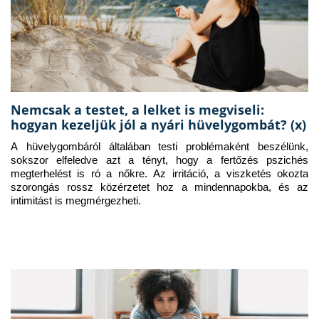
Nemcsak a testet, a lelket is megviseli:
hogyan kezeljük jól a nyári hüvelygombát? (x)
A hüvelygombáról általában testi problémaként beszélünk, 
sokszor elfeledve azt a tényt, hogy a fertőzés pszichés 
megterhelést is ró a nőkre. Az irritáció, a viszketés okozta 
szorongás rossz közérzetet hoz a mindennapokba, és az 
intimitást is megmérgezheti.