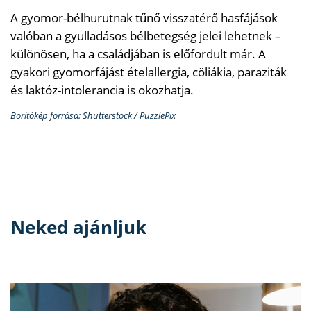
A gyomor-bélhurutnak tűnő visszatérő hasfájások
valóban a gyulladásos bélbetegség jelei lehetnek –
különösen, ha a családjában is előfordult már. A
gyakori gyomorfájást ételallergia, cöliákia, paraziták
és laktóz-intolerancia is okozhatja.
Borítókép forrása: Shutterstock / PuzzlePix
Neked ajánljuk