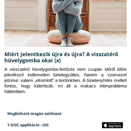
Miért jelentkezik újra és újra? A visszatérő
hüvelygomba okai (x)
A visszatérő hüvelygomba-fertőzés nem csupán időről időre 
jelentkező kellemetlen tünetegyüttes, hanem a szervezet 
jelzése: valami „elromlott” a testünkben. A tünetenyhítés mellett 
fontos, hogy kiderítsük: mi áll a makacs intimprobléma 
hátterében.
Megbízható magán szülészet
T-DOC applikáció - iOS