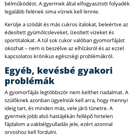
bélműködést. A gyermek által elfogyasztott folyadék
legalább felének sima víznek kell lennie.
Kerülje a szódát és más cukros italokat, beleértve az
édesített gyümölcsleveket, ízesített vizeket és
sportitalokat. A túl sok cukor valóban gyomorfájást
okozhat – nem is beszélve az elhízásról és az ezzel
kapcsolatos krónikus egészségi problémákról.
Egyéb, kevésbé gyakori
problémák
A gyomorfájás legtöbbször nem kelthet riadalmat. A
szülőknek azonban ügyelniük kell arra, hogy mennyi
ideig tart, és minden más, vele járó tünetre. A
gyermek jobb alsó hastájékán fellépő hirtelen
fájdalom a vakbélgyulladás jele, ezért azonnal
orvoshoz kell fordulni.