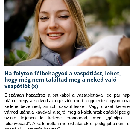
Ha folyton félbehagyod a vaspótlást, lehet,
hogy még nem találtad meg a neked való
vaspótlót (x)
Elszántan hazatérsz a patikából a vastablettával, de pár nap 
után elmegy a kedved az egésztől, mert reggelente éhgyomorra 
kellene bevenned, amitől rosszul leszel. Vagy órákat kellene 
várnod utána a kávéval, a tejről meg a kalciumtablettádról pedig 
szinte teljesen le kellene mondanod, mert „gátolják a 
felszívódást”. A kellemetlen mellékhatásokról pedig jobb nem is 
beszélni… Ismerős helyzet?