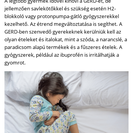
A legtöbb gyermek idővel kinövi a GERD-et, de
jellemzően savlekötőkkel és szükség esetén H2-
blokkoló vagy protonpumpa-gátló gyógyszerekkel
kezelhető. Az étrend megváltoztatása is segíthet. A
GERD-ben szenvedő gyerekeknek kerülniük kell az
olyan ételeket és italokat, mint a szóda, a narancslé, a
paradicsom alapú termékek és a fűszeres ételek. A
gyógyszerek, például az ibuprofén is irritálhatják a
gyomrot.