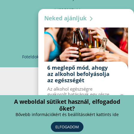
IMPRESSZUM
Neked ajánljuk
MÉDIAAJÁNLAT
PARTNEREINK
KAPCSOLAT
Foteldoki
info@foteldoki.hu
Süti beállítások
6 meglepő mód, ahogy
az alkohol befolyásolja
az egészségét
Az alkohol egészségre
gyakorolt ​​hatásának egy része
jól ismert, mások azonban
A weboldal sütiket használ, elfogadod
meglepők lehetnek. Van hat
őket?
kevésbé ismert hatás, amelyet
Bővebb információkért és beállításokért kattints ide
az alkohol gyakorol a
szervezetre.
ELFOGADOM