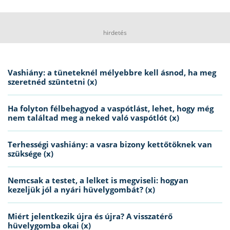
hirdetés
Vashiány: a tüneteknél mélyebbre kell ásnod, ha meg
szeretnéd szüntetni (x)
Ha folyton félbehagyod a vaspótlást, lehet, hogy még
nem találtad meg a neked való vaspótlót (x)
Terhességi vashiány: a vasra bizony kettőtöknek van
szüksége (x)
Nemcsak a testet, a lelket is megviseli: hogyan
kezeljük jól a nyári hüvelygombát? (x)
Miért jelentkezik újra és újra? A visszatérő
hüvelygomba okai (x)