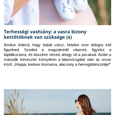
Terhességi vashiány: a vasra bizony
kettőtöknek van szüksége (x)
Amikor kiderül, hogy babát vársz, hirtelen ezer dologra kell 
figyelned. Szeded a magzatvédő vitamint, figyelsz a 
táplálkozásra, és büszkén nézed, ahogy nő a pocakod. Aztán a 
második trimeszter környékén a laborvizsgálat után az orvos 
közli: „Hoppá, kedves kismama, alacsony a hemoglobinszintje!”