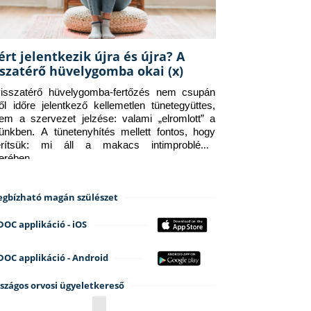
ért jelentkezik újra és újra? A
sszatérő hüvelygomba okai (x)
isszatérő hüvelygomba-fertőzés nem csupán 
ről időre jelentkező kellemetlen tünetegyüttes, 
em a szervezet jelzése: valami „elromlott” a 
tünkben. A tünetenyhítés mellett fontos, hogy 
erítsük: mi áll a makacs intimprobléma 
terében.
gbízható magán szülészet
DOC applikáció - iOS
DOC applikáció - Android
szágos orvosi ügyeletkereső