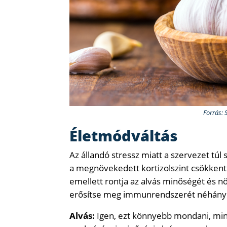
Forrás: 
Életmódváltás
Az állandó stressz miatt a szervezet túl 
a megnövekedett kortizolszint csökkenti
emellett rontja az alvás minőségét és nö
erősítse meg immunrendszerét néhány é
Alvás:
Igen, ezt könnyebb mondani, min