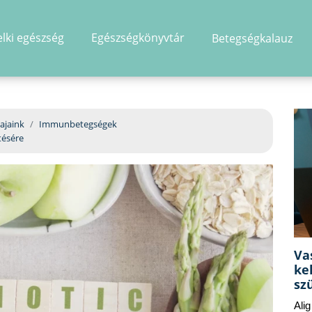
elki egészség
Egészségkönyvtár
Betegségkalauz
hirdetés
ajaink
Immunbetegségek
tésére
Va
ke
sz
Ali