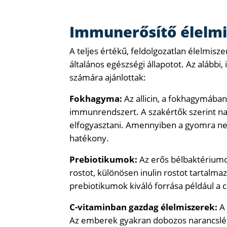
Immunerősítő élelm
A teljes értékű, feldolgozatlan élelmisz
általános egészségi állapotot. Az alább
számára ajánlottak:
Fokhagyma:
Az allicin, a fokhagymában 
immunrendszert. A szakértők szerint na
elfogyasztani. Amennyiben a gyomra nem
hatékony.
Prebiotikumok:
Az erős bélbaktériumo
rostot, különösen inulin rostot tartalm
prebiotikumok kiváló forrása például a cs
C-vitaminban gazdag élelmiszerek:
A
Az emberek gyakran dobozos narancslét 