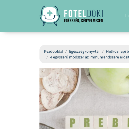
L
Kezdőoldal
Egészségkönyvtár
Hétköznapi b
4 egyszerű módszer az immunrendszere erősí