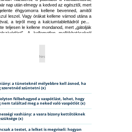
pár nap után elmegy a kedved az egésztől, mert 
gelente éhgyomorra kellene bevenned, amitől 
szul leszel. Vagy órákat kellene várnod utána a 
éval, a tejről meg a kalciumtablettádról pedig 
nte teljesen le kellene mondanod, mert „gátolják 
elszívódást”. A kellemetlen mellékhatásokról 
ig jobb nem is beszélni… Ismerős helyzet?
hirdetés
hiány: a tüneteknél mélyebbre kell ásnod, ha
 szeretnéd szüntetni (x)
folyton félbehagyod a vaspótlást, lehet, hogy
 nem találtad meg a neked való vaspótlót (x)
hességi vashiány: a vasra bizony kettőtöknek
 szüksége (x)
csak a testet, a lelket is megviseli: hogyan