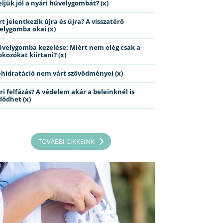
eljük jól a nyári hüvelygombát? (x)
t jelentkezik újra és újra? A visszatérő
elygomba okai (x)
üvelygomba kezelése: Miért nem elég csak a
kozókat kiirtani? (x)
ehidratáció nem várt szövődményei (x)
ri felfázás? A védelem akár a beleinknél is
dődhet (x)
TOVÁBBI CIKKEINK