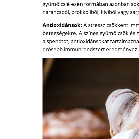
gyümölcslé ezen formában azonban sok c
narancsból, brokkoliból, kiviből vagy sár
Antioxidánsok:
A stressz csökkent imm
betegségekre. A színes gyümölcsök és z
a spenótot, antioxidánsokat tartalmazna
erősebb immunrendszert eredményez.