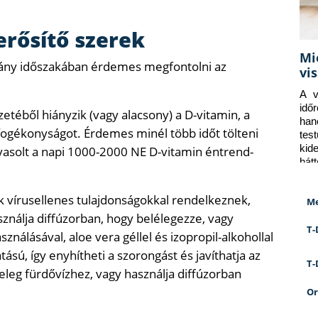
rősítő szerek
Mi
vány időszakában érdemes megfontolni az
vi
A v
idő
téből hiányzik (vagy alacsony) a D-vitamin, a
han
 fogékonyságot. Érdemes minél több időt tölteni
tes
kid
asolt a napi 1000-2000 NE D-vitamin éntrend-
hát
ok vírusellenes tulajdonságokkal rendelkeznek,
Me
ználja diffúzorban, hogy belélegezze, vagy
T-
sználásával, aloe vera géllel és izopropil-alkohollal
tású, így enyhítheti a szorongást és javíthatja az
T-
leg fürdővízhez, vagy használja diffúzorban
Or