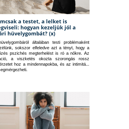
mcsak a testet, a lelket is
gviseli: hogyan kezeljük jól a
ári hüvelygombát? (x)
üvelygombáról általában testi problémaként 
zélünk, sokszor elfeledve azt a tényt, hogy a 
tőzés pszichés megterhelést is ró a nőkre. Az 
itáció, a viszketés okozta szorongás rossz 
érzetet hoz a mindennapokba, és az intimitást 
megmérgezheti.