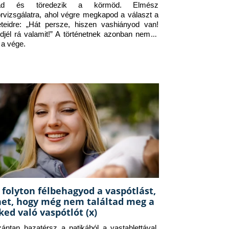
jad és töredezik a körmöd. Elmész 
orvizsgálatra, ahol végre megkapod a választ a 
eteidre: „Hát persze, hiszen vashiányod van! 
djél rá valamit!” A történetnek azonban nem itt 
 a vége.
 folyton félbehagyod a vaspótlást,
het, hogy még nem találtad meg a
ked való vaspótlót (x)
zántan hazatérsz a patikából a vastablettával, 