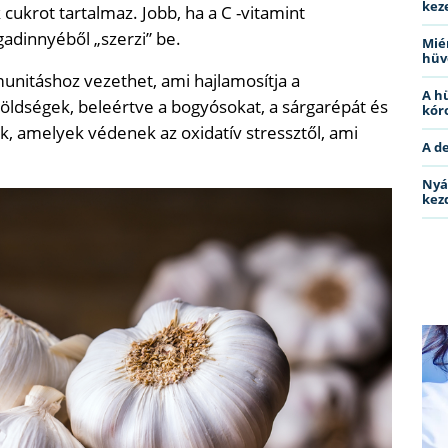
kez
ukrot tartalmaz. Jobb, ha a C -vitamint
gadinnyéből „szerzi” be.
Miér
hüv
unitáshoz vezethet, ami hajlamosítja a
A h
öldségek, beleértve a bogyósokat, a sárgarépát és
kóro
k, amelyek védenek az oxidatív stressztől, ami
A d
Nyá
kez