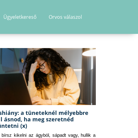
Ügyeletkereső
Orvos válaszol
shiány: a tüneteknél mélyebbre
ll ásnod, ha meg szeretnéd
üntetni (x)
g bírsz kikelni az ágyból, sápadt vagy, hullik a 