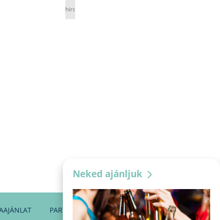
hirdetés
Neked ajánljuk
AAJÁNLAT
PARTNEREINK
KAPCSOLAT