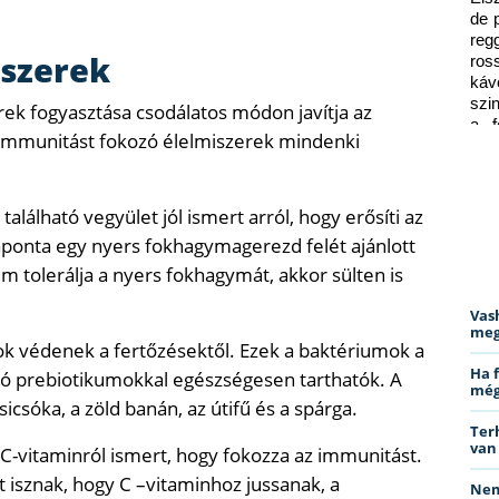
de 
reg
iszerek
ros
káv
szi
erek fogyasztása csodálatos módon javítja az
a f
i, immunitást fokozó élelmiszerek mindenki
ped
található vegyület jól ismert arról, hogy erősíti az
ponta egy nyers fokhagymagerezd felét ajánlott
 tolerálja a nyers fokhagymát, akkor sülten is
Vas
meg
k védenek a fertőzésektől. Ezek a baktériumok a
Ha 
azó prebiotikumokkal egészségesen tarthatók. A
még
icsóka, a zöld banán, az útifű és a spárga.
Ter
van
 C-vitaminról ismert, hogy fokozza az immunitást.
isznak, hogy C –vitaminhoz jussanak, a
Nem