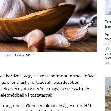
Te
ke
Ami
dol
vit
néz
tri
Shutterstock / PuzzlePix
orv
hem
sok kortizolt, vagyis stresszhormont termel. Idővel
 az ellenállást a fertőzések leküzdésében,
veli a vérnyomást. Védje magát a stressztől, és
letmódbeli változtatással:
t megtenni, különösen álmatlanság esetén. Hét-