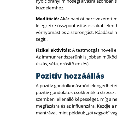
nyolc órányi minőségi alvásra azonban s
küzdelemhez.
Meditáció:
Akár napi öt perc vezetett m
lélegzetre összpontosítás is sokat jelen
vérnyomást és a szorongást. Ráadásul ny
segíti.
Fizikai aktivitás:
A testmozgás növeli el
Az immunrendszerünk is jobban működik
úszás, séta, erősítő edzés).
Pozitív hozzáállás
A pozitív gondolkodásmód elengedhetetle
pozitív gondolatok csökkentik a stresszt
szembeni ellenálló képességet, míg a n
megfázásra és az influenzára. Kezdje a n
mantrával, mint például: „
Jól vagyok
” va