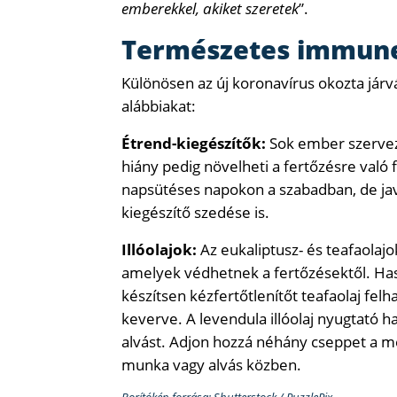
emberekkel, akiket szeretek
”.
Természetes immune
Különösen az új koronavírus okozta jár
alábbiakat:
Étrend-kiegészítők:
Sok ember szerveze
hiány pedig növelheti a fertőzésre való
napsütéses napokon a szabadban, de jav
kiegészítő szedése is.
Illóolajok:
Az eukaliptusz- és teafaolaj
amelyek védhetnek a fertőzésektől. Has
készítsen kézfertőtlenítőt teafaolaj felha
keverve. A levendula illóolaj nyugtató ha
alvást. Adjon hozzá néhány cseppet a me
munka vagy alvás közben.
Borítókép forrása: Shutterstock / PuzzlePix