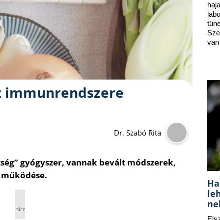
ha
lab
tün
Sze
van
az immunrendszere
Dr. Szabó Rita
szség” gyógyszer, vannak bevált módszerek,
r működése.
Ha
le
ne
hirdetés
Els