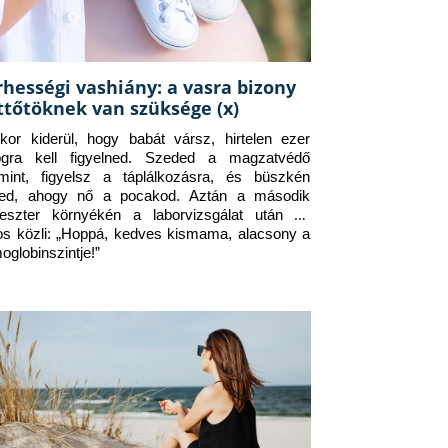
rhességi vashiány: a vasra bizony
ttőtöknek van szüksége (x)
kor kiderül, hogy babát vársz, hirtelen ezer 
ogra kell figyelned. Szeded a magzatvédő 
amint, figyelsz a táplálkozásra, és büszkén 
ed, ahogy nő a pocakod. Aztán a második 
meszter környékén a laborvizsgálat után az 
os közli: „Hoppá, kedves kismama, alacsony a 
oglobinszintje!”