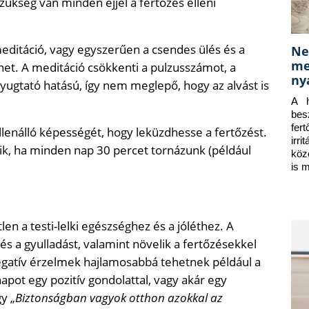
zükség van minden éjjel a fertőzés elleni
editáció, vagy egyszerűen a csendes ülés és a
Ne
me
thet. A meditáció csökkenti a pulzusszámot, a
ny
ugtató hatású, így nem meglepő, hogy az alvást is
A h
bes
fer
lenálló képességét, hogy leküzdhesse a fertőzést.
irr
, ha minden nap 30 percet tornázunk (például
köz
is 
n a testi-lelki egészséghez és a jóléthez. A
 és a gyulladást, valamint növelik a fertőzésekkel
egatív érzelmek hajlamosabbá tehetnek például a
apot egy pozitív gondolattal, vagy akár egy
gy „
Biztonságban vagyok otthon azokkal az