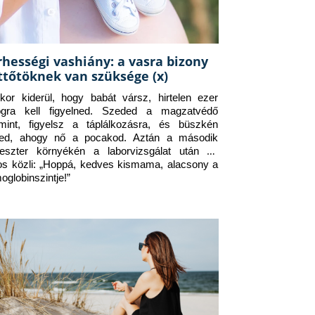
rhességi vashiány: a vasra bizony
ttőtöknek van szüksége (x)
kor kiderül, hogy babát vársz, hirtelen ezer 
ogra kell figyelned. Szeded a magzatvédő 
amint, figyelsz a táplálkozásra, és büszkén 
ed, ahogy nő a pocakod. Aztán a második 
meszter környékén a laborvizsgálat után az 
os közli: „Hoppá, kedves kismama, alacsony a 
oglobinszintje!”