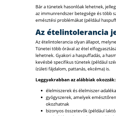
Bár a tünetek hasonlóak lehetnek, jelleg
az immunrendszer betegsége és több szerv
emésztési problémákat (például haspuff
Az ételintolerancia je
Az ételintolerancia olyan állapot, mely
Tünetei több órával az étel elfogyasztás
lehetnek. Gyakori a haspuffadás, a has
kevésbé specifikus tünetek (például szén
ízületi fájdalom, pattanás, ekcéma) is.
Leggyakrabban az alábbiak okozzák:
élelmiszerek és élelmiszer-adalék
gyógyszerek, amelyek emésztőrends
okozhatnak
bizonyos összetevők (például laktó