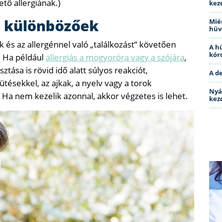
tő allergiának.)
kez
k különbözőek
Miér
hüv
k és az allergénnel való „találkozást” követően
A h
kóro
k. Ha például
allergiás a mogyoróra vagy a szójára
,
ása is rövid idő alatt súlyos reakciót,
A d
ütésekkel, az ajkak, a nyelv vagy a torok
Nyá
 Ha nem kezelik azonnal, akkor végzetes is lehet.
kez