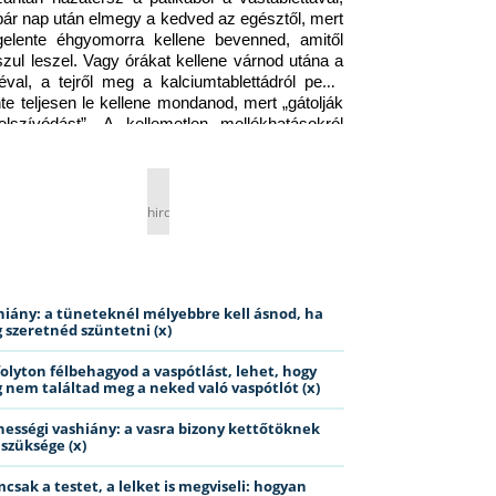
pár nap után elmegy a kedved az egésztől, mert 
gelente éhgyomorra kellene bevenned, amitől 
szul leszel. Vagy órákat kellene várnod utána a 
éval, a tejről meg a kalciumtablettádról pedig 
nte teljesen le kellene mondanod, mert „gátolják 
elszívódást”. A kellemetlen mellékhatásokról 
ig jobb nem is beszélni… Ismerős helyzet?
hirdetés
hiány: a tüneteknél mélyebbre kell ásnod, ha
 szeretnéd szüntetni (x)
folyton félbehagyod a vaspótlást, lehet, hogy
 nem találtad meg a neked való vaspótlót (x)
hességi vashiány: a vasra bizony kettőtöknek
 szüksége (x)
csak a testet, a lelket is megviseli: hogyan