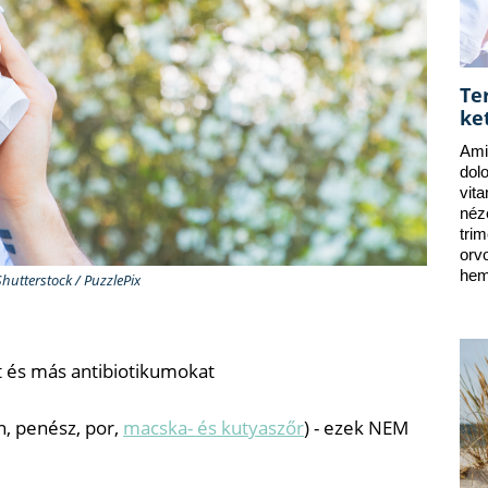
Te
ke
Ami
dol
vit
néz
tri
orv
hem
Shutterstock / PuzzlePix
nt és más antibiotikumokat
n, penész, por,
macska- és kutyaszőr
) - ezek NEM