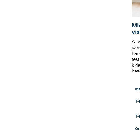
Mi
vi
A v
idő
han
tes
kid
hát
Me
T-
T-
Or