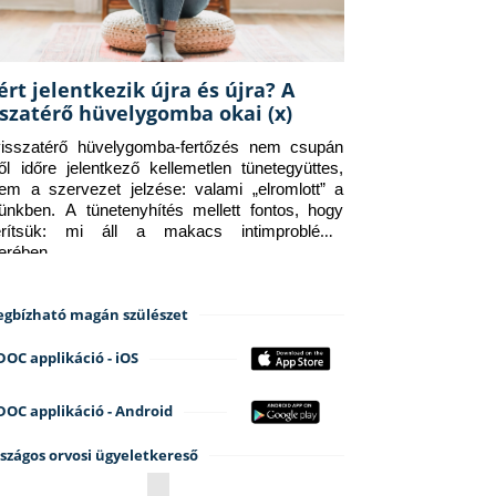
ért jelentkezik újra és újra? A
sszatérő hüvelygomba okai (x)
isszatérő hüvelygomba-fertőzés nem csupán 
ről időre jelentkező kellemetlen tünetegyüttes, 
em a szervezet jelzése: valami „elromlott” a 
tünkben. A tünetenyhítés mellett fontos, hogy 
erítsük: mi áll a makacs intimprobléma 
terében.
gbízható magán szülészet
DOC applikáció - iOS
DOC applikáció - Android
szágos orvosi ügyeletkereső