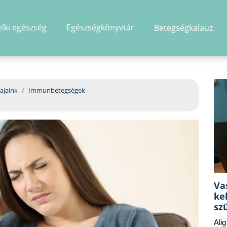
elki egészség
Egészségkönyvtár
Betegségkalauz
hirdetés
ajaink
Immunbetegségek
?
Va
ke
sz
Ali