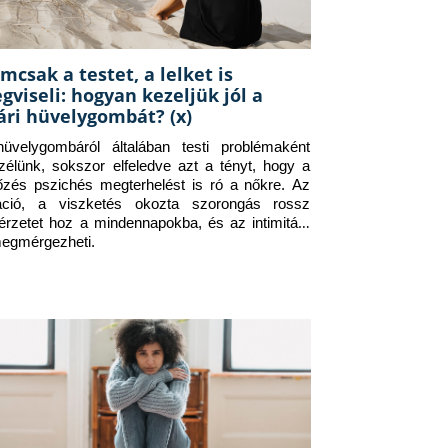
mcsak a testet, a lelket is
gviseli: hogyan kezeljük jól a
ári hüvelygombát? (x)
üvelygombáról általában testi problémaként 
zélünk, sokszor elfeledve azt a tényt, hogy a 
tőzés pszichés megterhelést is ró a nőkre. Az 
itáció, a viszketés okozta szorongás rossz 
érzetet hoz a mindennapokba, és az intimitást 
megmérgezheti.