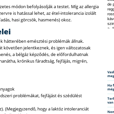
de 
zetes módon befolyásolják a testet. Míg az allergia
reg
re is hatással lehet, az étel-intolerancia izolált
ros
adás, hasi görcsök, hasmenés) okoz.
káv
szi
lei
a f
ped
nek hátterében emésztési problémák állnak.
át követően jelentkeznek, és igen változatosak
menés, a bélgáz képződés, de előfordulhatnak
anátha, krónikus fáradtság, fejfájás, migrén,
Vas
meg
Ha 
anyagok
még
zeri problémákat, fejfájást és szédülést
Ter
van
z). (Megjegyzendő, hogy a laktóz intoleranciát
Nem