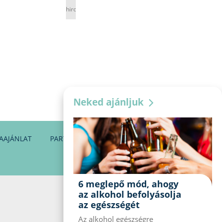
hirdetés
Neked ajánljuk
AAJÁNLAT
PARTNEREINK
KAPCSOLAT
6 meglepő mód, ahogy
az alkohol befolyásolja
az egészségét
Az alkohol egészségre