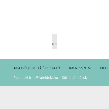
hirdetés
ADATVÉDELMI TÁJÉKOZTATÓ
IMPRESSZUM
MÉDI
Foteldoki
info@foteldoki.hu
Süti beállítások