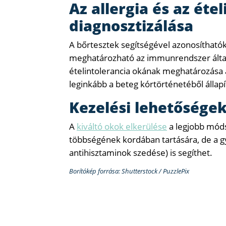
Az allergia és az éte
diagnosztizálása
A bőrtesztek segítségével azonosíthatók 
meghatározható az immunrendszer által t
ételintolerancia okának meghatározása
leginkább a beteg kórtörténetéből állap
Kezelési lehetősége
A
kiváltó okok elkerülése
a legjobb módsz
többségének kordában tartására, de a gy
antihisztaminok szedése) is segíthet.
Borítókép forrása: Shutterstock / PuzzlePix