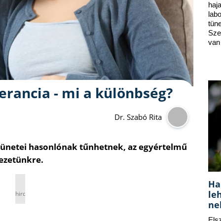
ha
lab
tün
Sze
van
lerancia - mi a különbség?
Dr. Szabó Rita
ia tünetei hasonlónak tűnhetnek, az egyértelmű
ezetünkre.
Ha
le
hirdetés
ne
Els