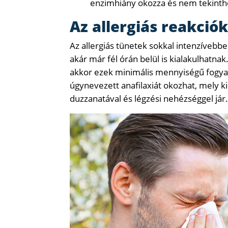
enzimhiány okozza és nem tekinthe
Az allergiás reakció
Az allergiás tünetek sokkal intenzívebbe
akár már fél órán belül is kialakulhatna
akkor ezek minimális mennyiségű fogyaszt
úgynevezett anafilaxiát okozhat, mely ki
duzzanatával és légzési nehézséggel jár.