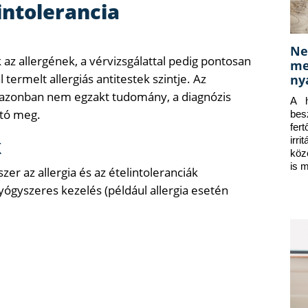
lintolerancia
Ne
az allergének, a vérvizsgálattal pedig pontosan
me
ermelt allergiás antitestek szintje. Az
ny
 azonban nem egzakt tudomány, a diagnózis
A h
ító meg.
bes
fer
k
irr
köz
is 
er az allergia és az ételintoleranciák
ógyszeres kezelés (például allergia esetén