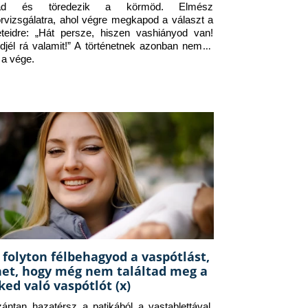
jad és töredezik a körmöd. Elmész 
orvizsgálatra, ahol végre megkapod a választ a 
eteidre: „Hát persze, hiszen vashiányod van! 
djél rá valamit!” A történetnek azonban nem itt 
 a vége.
 folyton félbehagyod a vaspótlást,
het, hogy még nem találtad meg a
ked való vaspótlót (x)
zántan hazatérsz a patikából a vastablettával, 