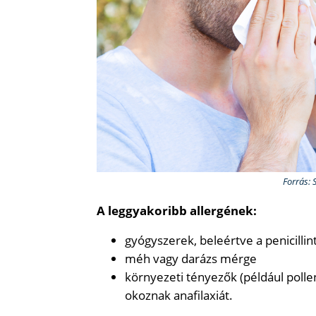
Forrás: 
A leggyakoribb allergének:
gyógyszerek, beleértve a penicilli
méh vagy darázs mérge
környezeti tényezők (például polle
okoznak anafilaxiát.