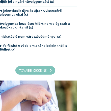
eljük jól a nyári hüvelygombát? (x)
t jelentkezik újra és újra? A visszatérő
elygomba okai (x)
üvelygomba kezelése: Miért nem elég csak a
kozókat kiirtani? (x)
ehidratáció nem várt szövődményei (x)
ri felfázás? A védelem akár a beleinknél is
dődhet (x)
TOVÁBBI CIKKEINK