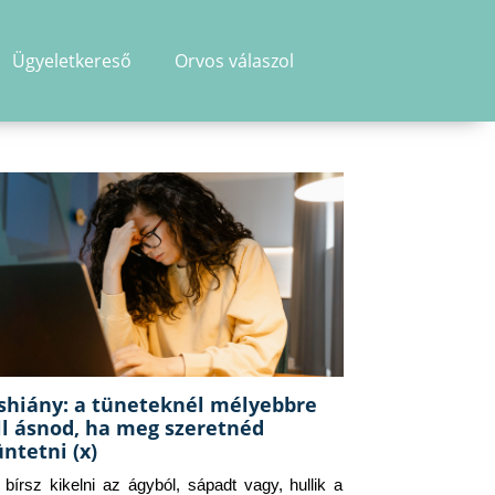
Ügyeletkereső
Orvos válaszol
shiány: a tüneteknél mélyebbre
ll ásnod, ha meg szeretnéd
üntetni (x)
g bírsz kikelni az ágyból, sápadt vagy, hullik a 