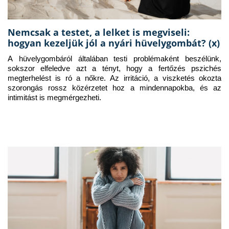
Nemcsak a testet, a lelket is megviseli:
hogyan kezeljük jól a nyári hüvelygombát? (x)
A hüvelygombáról általában testi problémaként beszélünk, 
sokszor elfeledve azt a tényt, hogy a fertőzés pszichés 
megterhelést is ró a nőkre. Az irritáció, a viszketés okozta 
szorongás rossz közérzetet hoz a mindennapokba, és az 
intimitást is megmérgezheti.