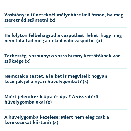
Vashiány: a tüneteknél mélyebbre kell ásnod, ha meg
szeretnéd szüntetni (x)
Ha folyton félbehagyod a vaspótlást, lehet, hogy még
nem találtad meg a neked való vaspótlót (x)
Terhességi vashiány: a vasra bizony kettőtöknek van
szüksége (x)
Nemcsak a testet, a lelket is megviseli: hogyan
kezeljük jól a nyári hüvelygombát? (x)
Miért jelentkezik újra és újra? A visszatérő
hüvelygomba okai (x)
A hüvelygomba kezelése: Miért nem elég csak a
kórokozókat kiirtani? (x)