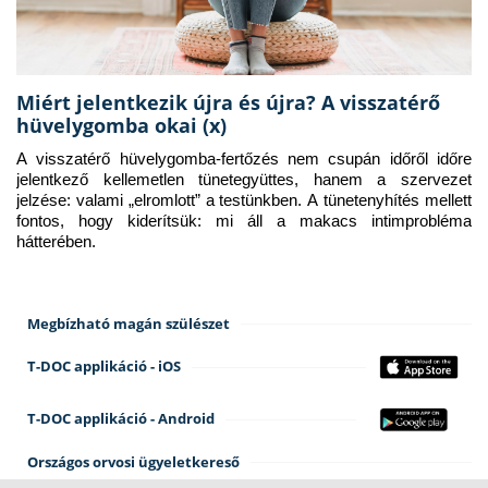
Miért jelentkezik újra és újra? A visszatérő
hüvelygomba okai (x)
A visszatérő hüvelygomba-fertőzés nem csupán időről időre 
jelentkező kellemetlen tünetegyüttes, hanem a szervezet 
jelzése: valami „elromlott” a testünkben. A tünetenyhítés mellett 
fontos, hogy kiderítsük: mi áll a makacs intimprobléma 
hátterében.
Megbízható magán szülészet
T-DOC applikáció - iOS
T-DOC applikáció - Android
Országos orvosi ügyeletkereső