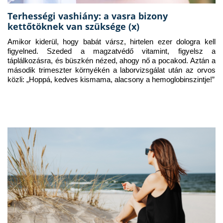
Terhességi vashiány: a vasra bizony
kettőtöknek van szüksége (x)
Amikor kiderül, hogy babát vársz, hirtelen ezer dologra kell 
figyelned. Szeded a magzatvédő vitamint, figyelsz a 
táplálkozásra, és büszkén nézed, ahogy nő a pocakod. Aztán a 
második trimeszter környékén a laborvizsgálat után az orvos 
közli: „Hoppá, kedves kismama, alacsony a hemoglobinszintje!”