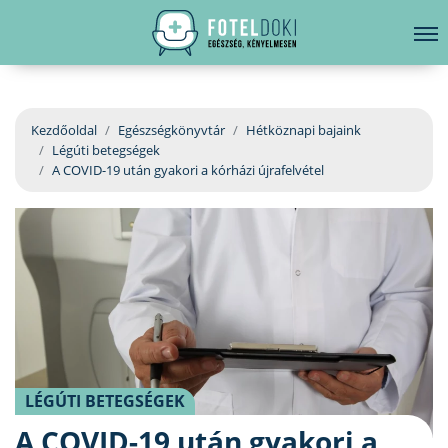
hirdetés
LELKI EGÉSZSÉG
Bejelentkezés
EGÉSZSÉGKÖNYVTÁR
Kezdőoldal
Egészségkönyvtár
Hétköznapi bajaink
Légúti betegségek
BETEGSÉGKALAUZ
A COVID-19 után gyakori a kórházi újrafelvétel
ÜGYELETKERESŐ
ORVOS VÁLASZOL
ORVOSKERESŐ
LÉGÚTI BETEGSÉGEK
A COVID-19 után gyakori a