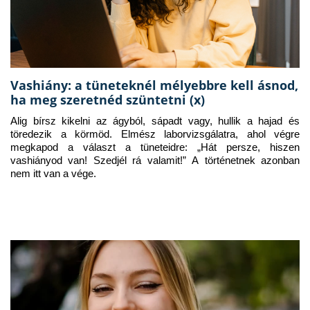
Vashiány: a tüneteknél mélyebbre kell ásnod,
ha meg szeretnéd szüntetni (x)
Alig bírsz kikelni az ágyból, sápadt vagy, hullik a hajad és 
töredezik a körmöd. Elmész laborvizsgálatra, ahol végre 
megkapod a választ a tüneteidre: „Hát persze, hiszen 
vashiányod van! Szedjél rá valamit!” A történetnek azonban 
nem itt van a vége.