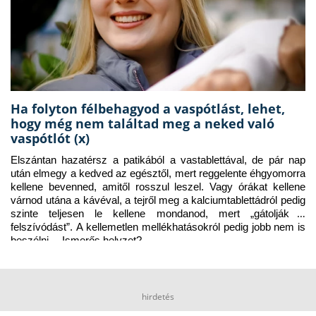
Ha folyton félbehagyod a vaspótlást, lehet,
hogy még nem találtad meg a neked való
vaspótlót (x)
Elszántan hazatérsz a patikából a vastablettával, de pár nap 
után elmegy a kedved az egésztől, mert reggelente éhgyomorra 
kellene bevenned, amitől rosszul leszel. Vagy órákat kellene 
várnod utána a kávéval, a tejről meg a kalciumtablettádról pedig 
szinte teljesen le kellene mondanod, mert „gátolják a 
felszívódást”. A kellemetlen mellékhatásokról pedig jobb nem is 
beszélni… Ismerős helyzet?
hirdetés