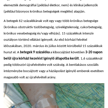
elemezték demográfiai (például életkor, nem) és klinikai jellemzők
(például bizonyos krónikus betegségek megléte) alapján.
A betegek 62 százalékának volt egy vagy több krónikus betegsége
(krónikus obstruktív tüdőbetegség, szívelégtelenség, cukorbetegség,
krónikus vesebetegség és/vagy elhízás). 15 százalékuk intenzív
osztályon történő ellátást igényelt. Az első kórházi felvétel
időszakában, 2020. március és július között körülbelül 15 százalékuk
hunyt el. A
betegek 9 százaléka
a kibocsájtást követően
3-20 napon
belül újra kórházi kezelést igénylő állapotba került
. 1,6 százaléknál
pedig többszöri újrafelvételre volt szükség. A bentlakásos szociális
intézménybe bocsájtott vagy a háziápolást igénylő emberek esetében
magasabb volt az újrafelvételi arány.