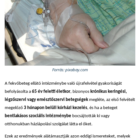
Forrás: pixabay.com
A fekvőbeteg ellátó intézménybe való újrafelvétel gyakoriságát
befolyásolta a
65 év feletti életkor
, bizonyos
krónikus keringési,
légzőszervi vagy emésztőszervi betegségek
megléte, az első felvételt
megelőző
3 hónapon belüli kórházi kezelés
, és ha a beteget
bentlakásos szociális intézménybe
bocsájtották ki vagy
otthonukban háziápolási szolgálat látta el őket.
Ezek az eredmények alátámasztják azon eddigi ismereteket, melyek