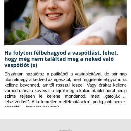
Ha folyton félbehagyod a vaspótlást, lehet,
hogy még nem találtad meg a neked való
vaspótlót (x)
Elszántan hazatérsz a patikából a vastablettával, de pár nap 
után elmegy a kedved az egésztől, mert reggelente éhgyomorra 
kellene bevenned, amitől rosszul leszel. Vagy órákat kellene 
várnod utána a kávéval, a tejről meg a kalciumtablettádról pedig 
szinte teljesen le kellene mondanod, mert „gátolják a 
felszívódást”. A kellemetlen mellékhatásokról pedig jobb nem is 
beszélni… Ismerős helyzet?
hirdetés