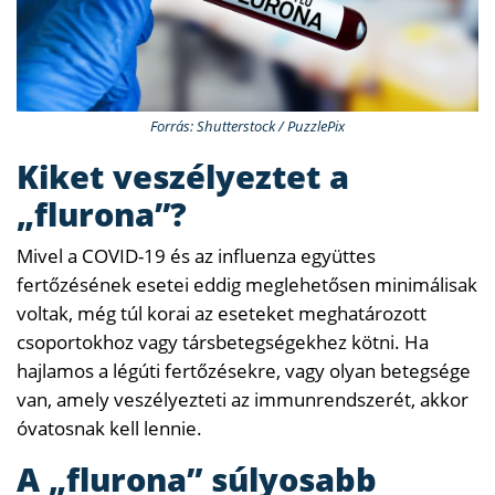
Forrás: Shutterstock / PuzzlePix
Kiket veszélyeztet a
„flurona”?
Mivel a COVID-19 és az influenza együttes
fertőzésének esetei eddig meglehetősen minimálisak
voltak, még túl korai az eseteket meghatározott
csoportokhoz vagy társbetegségekhez kötni. Ha
hajlamos a légúti fertőzésekre, vagy olyan betegsége
van, amely veszélyezteti az immunrendszerét, akkor
óvatosnak kell lennie.
A „flurona” súlyosabb