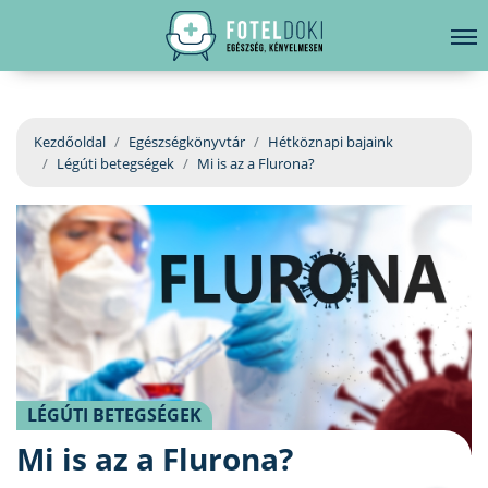
hirdetés
LELKI EGÉSZSÉG
Bejelentkezés
EGÉSZSÉGKÖNYVTÁR
Kezdőoldal
Egészségkönyvtár
Hétköznapi bajaink
Légúti betegségek
Mi is az a Flurona?
BETEGSÉGKALAUZ
ÜGYELETKERESŐ
ORVOS VÁLASZOL
ORVOSKERESŐ
LÉGÚTI BETEGSÉGEK
Mi is az a Flurona?