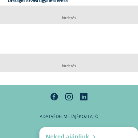
Országos orvosi ügyeletkereső
hirdetés
hirdetés
ADATVÉDELMI TÁJÉKOZTATÓ
IMPRESSZUM
Neked ajánljuk