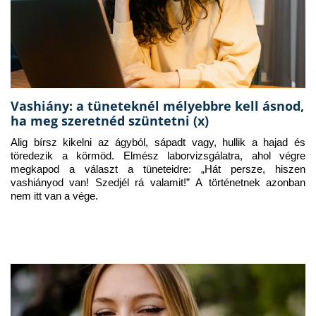
Vashiány: a tüneteknél mélyebbre kell ásnod,
ha meg szeretnéd szüntetni (x)
Alig bírsz kikelni az ágyból, sápadt vagy, hullik a hajad és 
töredezik a körmöd. Elmész laborvizsgálatra, ahol végre 
megkapod a választ a tüneteidre: „Hát persze, hiszen 
vashiányod van! Szedjél rá valamit!” A történetnek azonban 
nem itt van a vége.