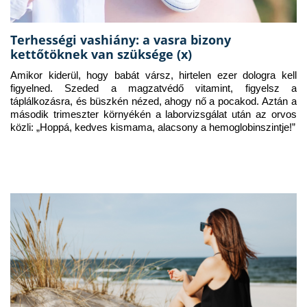
Terhességi vashiány: a vasra bizony
kettőtöknek van szüksége (x)
Amikor kiderül, hogy babát vársz, hirtelen ezer dologra kell 
figyelned. Szeded a magzatvédő vitamint, figyelsz a 
táplálkozásra, és büszkén nézed, ahogy nő a pocakod. Aztán a 
második trimeszter környékén a laborvizsgálat után az orvos 
közli: „Hoppá, kedves kismama, alacsony a hemoglobinszintje!”