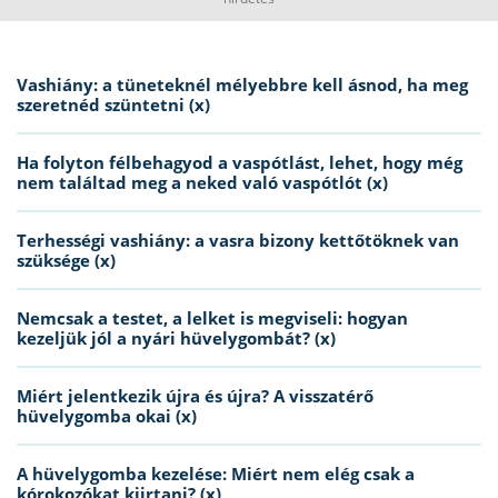
Vashiány: a tüneteknél mélyebbre kell ásnod, ha meg
szeretnéd szüntetni (x)
Ha folyton félbehagyod a vaspótlást, lehet, hogy még
nem találtad meg a neked való vaspótlót (x)
Terhességi vashiány: a vasra bizony kettőtöknek van
szüksége (x)
Nemcsak a testet, a lelket is megviseli: hogyan
kezeljük jól a nyári hüvelygombát? (x)
Miért jelentkezik újra és újra? A visszatérő
hüvelygomba okai (x)
A hüvelygomba kezelése: Miért nem elég csak a
kórokozókat kiirtani? (x)