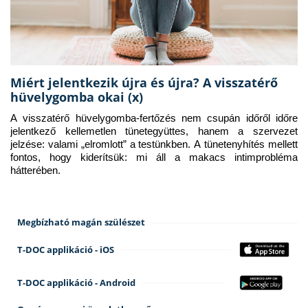
Miért jelentkezik újra és újra? A visszatérő
hüvelygomba okai (x)
A visszatérő hüvelygomba-fertőzés nem csupán időről időre 
jelentkező kellemetlen tünetegyüttes, hanem a szervezet 
jelzése: valami „elromlott” a testünkben. A tünetenyhítés mellett 
fontos, hogy kiderítsük: mi áll a makacs intimprobléma 
hátterében.
Megbízható magán szülészet
T-DOC applikáció - iOS
T-DOC applikáció - Android