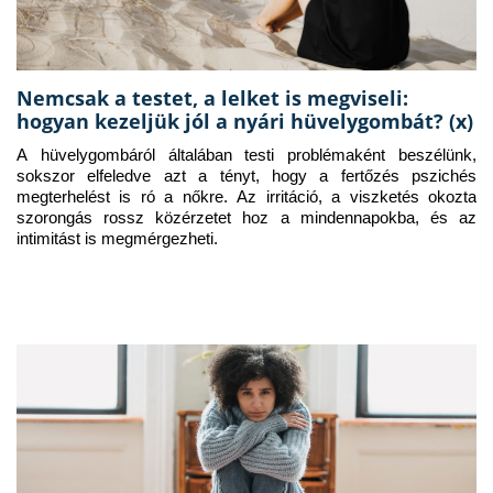
Nemcsak a testet, a lelket is megviseli:
hogyan kezeljük jól a nyári hüvelygombát? (x)
A hüvelygombáról általában testi problémaként beszélünk, 
sokszor elfeledve azt a tényt, hogy a fertőzés pszichés 
megterhelést is ró a nőkre. Az irritáció, a viszketés okozta 
szorongás rossz közérzetet hoz a mindennapokba, és az 
intimitást is megmérgezheti.