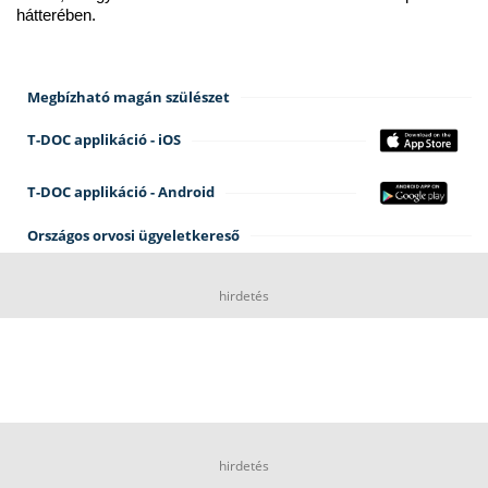
hátterében.
Megbízható magán szülészet
T-DOC applikáció - iOS
T-DOC applikáció - Android
Országos orvosi ügyeletkereső
hirdetés
hirdetés