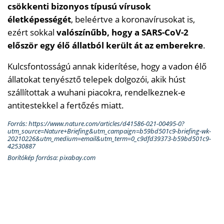
csökkenti bizonyos típusú vírusok
életképességét
, beleértve a koronavírusokat is,
ezért sokkal
valószínűbb, hogy a SARS-CoV-2
először egy élő állatból került át az emberekre
.
Kulcsfontosságú annak kiderítése, hogy a vadon élő
állatokat tenyésztő telepek dolgozói, akik húst
szállítottak a wuhani piacokra, rendelkeznek-e
antitestekkel a fertőzés miatt.
Forrás: https://www.nature.com/articles/d41586-021-00495-0?
utm_source=Nature+Briefing&utm_campaign=b59bd501c9-briefing-wk-
20210226&utm_medium=email&utm_term=0_c9dfd39373-b59bd501c9-
42530887
Borítókép forrása: pixabay.com