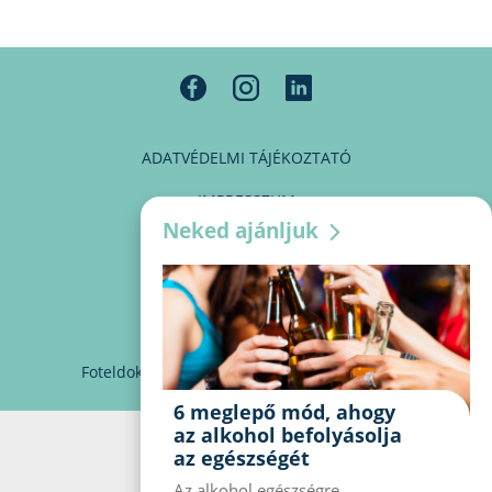
ADATVÉDELMI TÁJÉKOZTATÓ
IMPRESSZUM
Neked ajánljuk
MÉDIAAJÁNLAT
PARTNEREINK
KAPCSOLAT
Foteldoki
info@foteldoki.hu
Süti beállítások
6 meglepő mód, ahogy
az alkohol befolyásolja
az egészségét
Az alkohol egészségre