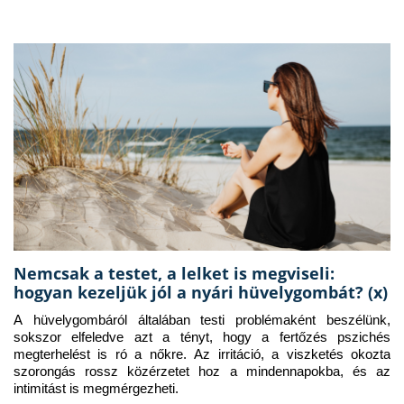
Nemcsak a testet, a lelket is megviseli:
hogyan kezeljük jól a nyári hüvelygombát? (x)
A hüvelygombáról általában testi problémaként beszélünk, 
sokszor elfeledve azt a tényt, hogy a fertőzés pszichés 
megterhelést is ró a nőkre. Az irritáció, a viszketés okozta 
szorongás rossz közérzetet hoz a mindennapokba, és az 
intimitást is megmérgezheti.