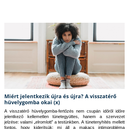
Miért jelentkezik újra és újra? A visszatérő
hüvelygomba okai (x)
A visszatérő hüvelygomba-fertőzés nem csupán időről időre 
jelentkező kellemetlen tünetegyüttes, hanem a szervezet 
jelzése: valami „elromlott” a testünkben. A tünetenyhítés mellett 
fontos, hogy kiderítsük: mi áll a makacs intimprobléma 