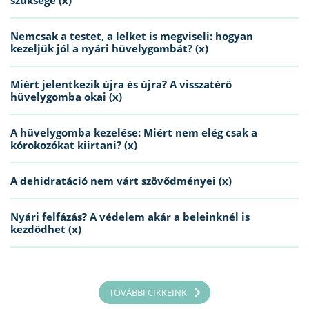
Nemcsak a testet, a lelket is megviseli: hogyan
kezeljük jól a nyári hüvelygombát? (x)
Miért jelentkezik újra és újra? A visszatérő
hüvelygomba okai (x)
A hüvelygomba kezelése: Miért nem elég csak a
kórokozókat kiirtani? (x)
A dehidratáció nem várt szövődményei (x)
Nyári felfázás? A védelem akár a beleinknél is
kezdődhet (x)
TOVÁBBI CIKKEINK