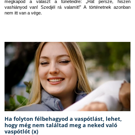
megkapod a választ a tüneteidre: „Hát persze, hiszen 
vashiányod van! Szedjél rá valamit!” A történetnek azonban 
nem itt van a vége.
Ha folyton félbehagyod a vaspótlást, lehet,
hogy még nem találtad meg a neked való
vaspótlót (x)