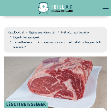
hirdetés
LELKI EGÉSZSÉG
Bejelentkezés
EGÉSZSÉGKÖNYVTÁR
Kezdőoldal
Egészségkönyvtár
Hétköznapi bajaink
Légúti betegségek
BETEGSÉGKALAUZ
Terjedhet-e az új koronavírus a vadon élő állatok fagyasztott
húsával?
ÜGYELETKERESŐ
ORVOS VÁLASZOL
ORVOSKERESŐ
LÉGÚTI BETEGSÉGEK