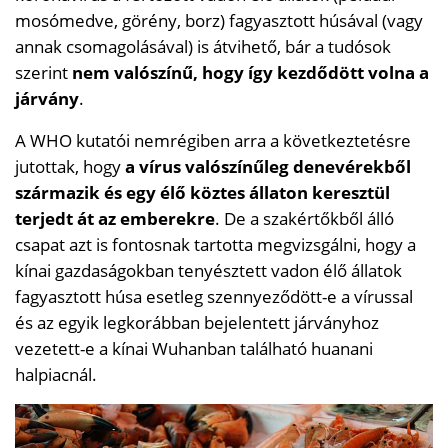
mosómedve, görény, borz) fagyasztott húsával (vagy
annak csomagolásával) is átvihető, bár a tudósok
szerint
nem valószínű, hogy így kezdődött volna a
járvány
.
A WHO kutatói nemrégiben arra a következtetésre
jutottak, hogy
a vírus valószínűleg denevérekből
származik és egy élő köztes állaton keresztül
terjedt át az emberekre
. De a szakértőkből álló
csapat azt is fontosnak tartotta megvizsgálni, hogy a
kínai gazdaságokban tenyésztett vadon élő állatok
fagyasztott húsa esetleg szennyeződött-e a vírussal
és az egyik legkorábban bejelentett járványhoz
vezetett-e a kínai Wuhanban található huanani
halpiacnál.