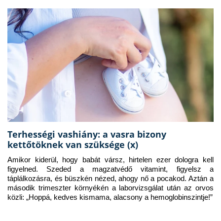
Terhességi vashiány: a vasra bizony
kettőtöknek van szüksége (x)
Amikor kiderül, hogy babát vársz, hirtelen ezer dologra kell 
figyelned. Szeded a magzatvédő vitamint, figyelsz a 
táplálkozásra, és büszkén nézed, ahogy nő a pocakod. Aztán a 
második trimeszter környékén a laborvizsgálat után az orvos 
közli: „Hoppá, kedves kismama, alacsony a hemoglobinszintje!”