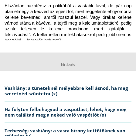
Elszántan hazatérsz a patikából a vastablettával, de pár nap 
után elmegy a kedved az egésztől, mert reggelente éhgyomorra 
kellene bevenned, amitől rosszul leszel. Vagy órákat kellene 
várnod utána a kávéval, a tejről meg a kalciumtablettádról pedig 
szinte teljesen le kellene mondanod, mert „gátolják a 
felszívódást”. A kellemetlen mellékhatásokról pedig jobb nem is 
beszélni… Ismerős helyzet?
hirdetés
Vashiány: a tüneteknél mélyebbre kell ásnod, ha meg
szeretnéd szüntetni (x)
Ha folyton félbehagyod a vaspótlást, lehet, hogy még
nem találtad meg a neked való vaspótlót (x)
Terhességi vashiány: a vasra bizony kettőtöknek van
szüksége (x)