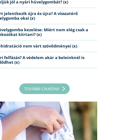
eljük jól a nyári hüvelygombát? (x)
t jelentkezik újra és újra? A visszatérő
elygomba okai (x)
üvelygomba kezelése: Miért nem elég csak a
kozókat kiirtani? (x)
ehidratáció nem várt szövődményei (x)
ri felfázás? A védelem akár a beleinknél is
dődhet (x)
TOVÁBBI CIKKEINK