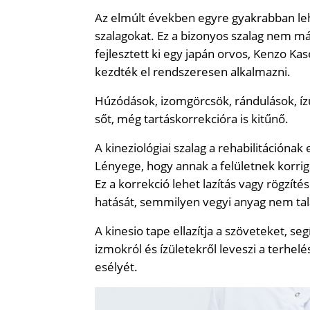
Az elmúlt években egyre gyakrabban lehe
szalagokat. Ez a bizonyos szalag nem má
fejlesztett ki egy japán orvos, Kenzo K
kezdték el rendszeresen alkalmazni.
Húzódások, izomgörcsök, rándulások, ízü
sőt, még tartáskorrekcióra is kitűnő.
A kineziológiai szalag a rehabilitáción
Lényege, hogy annak a felületnek korrig
Ez a korrekció lehet lazítás vagy rögzítés.
hatását, semmilyen vegyi anyag nem ta
A kinesio tape ellazítja a szöveteket, segí
izmokról és ízületekről leveszi a terhelé
esélyét.