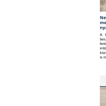
Ne
me
ny
A h
bes
fer
irr
köz
is 