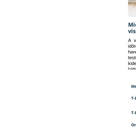
Mi
vi
A v
idő
han
tes
kid
hát
Me
T-
T-
Or