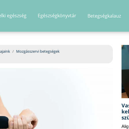
elki egészség
Egészségkönyvtár
Betegségkalauz
hirdetés
ajaink
Mozgásszervi betegségek
Va
ke
sz
Ali