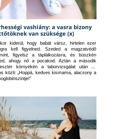
rhességi vashiány: a vasra bizony
ttőtöknek van szüksége (x)
kor kiderül, hogy babát vársz, hirtelen ezer 
ogra kell figyelned. Szeded a magzatvédő 
amint, figyelsz a táplálkozásra, és büszkén 
ed, ahogy nő a pocakod. Aztán a második 
meszter környékén a laborvizsgálat után az 
os közli: „Hoppá, kedves kismama, alacsony a 
oglobinszintje!”