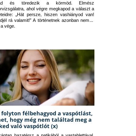
jad és töredezik a körmöd. Elmész 
orvizsgálatra, ahol végre megkapod a választ a 
eteidre: „Hát persze, hiszen vashiányod van! 
djél rá valamit!” A történetnek azonban nem itt 
 a vége.
 folyton félbehagyod a vaspótlást,
het, hogy még nem találtad meg a
ked való vaspótlót (x)
zántan hazatérsz a patikából a vastablettával, 