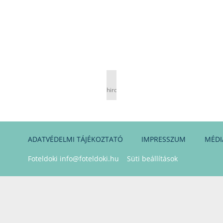
hirdetés
ADATVÉDELMI TÁJÉKOZTATÓ
IMPRESSZUM
MÉDI
Foteldoki
info@foteldoki.hu
Süti beállítások