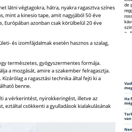
de 
t látni végtagokra, hátra, nyakra ragasztva színes
reg
s, mint a kinesio tape, amit nagyjából 50 éve
ros
ase, Európában azonban csak körülbelül 20 éve
káv
szi
a f
ped
leti- és izomfájdalmak esetén hasznos a szalag,
ak egy természetes, gyógyszermentes formája.
álja a mozgását, amire a szakember felragasztja.
 Kizárólag a ragasztási technika által fejti ki a
Vas
lálható benne.
meg
ti a vérkerintést, nyirokkeringést, illetve az
Ha 
még
st, eztáltal csökkenti a gyulladások kialakulásának
Ter
van
Nem