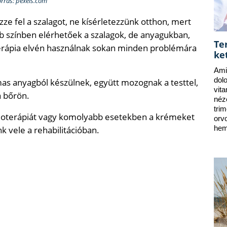
orrás: pexels.com
ze fel a szalagot, ne kísérletezzünk otthon, mert
bb színben elérhetőek a szalagok, de anyagukban,
Te
erápia elvén használnak sokan minden problémára
ke
Ami
dol
mas anyagból készülnek, együtt mozognak a testtel,
vit
a bőrön.
néz
tri
izioterápiát vagy komolyabb esetekben a krémeket
orv
k vele a rehabilitációban.
hem