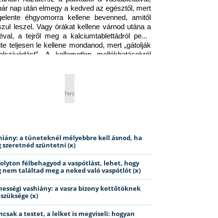
pár nap után elmegy a kedved az egésztől, mert 
gelente éhgyomorra kellene bevenned, amitől 
szul leszel. Vagy órákat kellene várnod utána a 
éval, a tejről meg a kalciumtablettádról pedig 
nte teljesen le kellene mondanod, mert „gátolják 
elszívódást”. A kellemetlen mellékhatásokról 
ig jobb nem is beszélni… Ismerős helyzet?
hirdetés
hiány: a tüneteknél mélyebbre kell ásnod, ha
 szeretnéd szüntetni (x)
folyton félbehagyod a vaspótlást, lehet, hogy
 nem találtad meg a neked való vaspótlót (x)
hességi vashiány: a vasra bizony kettőtöknek
 szüksége (x)
csak a testet, a lelket is megviseli: hogyan