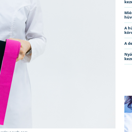
kez
Miér
hüv
A h
kóro
A d
Nyá
kez