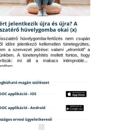
ért jelentkezik újra és újra? A
sszatérő hüvelygomba okai (x)
isszatérő hüvelygomba-fertőzés nem csupán 
ről időre jelentkező kellemetlen tünetegyüttes, 
em a szervezet jelzése: valami „elromlott” a 
tünkben. A tünetenyhítés mellett fontos, hogy 
erítsük: mi áll a makacs intimprobléma 
terében.
gbízható magán szülészet
DOC applikáció - iOS
DOC applikáció - Android
szágos orvosi ügyeletkereső