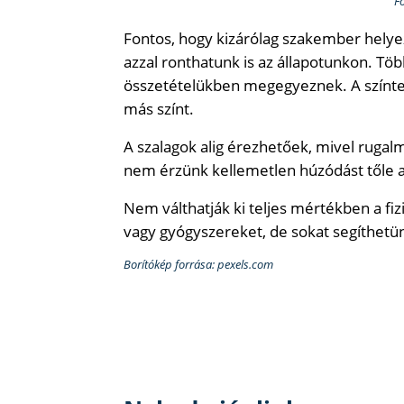
F
Fontos, hogy kizárólag szakember helyez
azzal ronthatunk is az állapotunkon. Tö
összetételükben megegyeznek. A színt
más színt.
A szalagok alig érezhetőek, mivel rugal
nem érzünk kellemetlen húzódást tőle 
Nem válthatják ki teljes mértékben a f
vagy gyógyszereket, de sokat segíthetün
Borítókép forrása: pexels.com