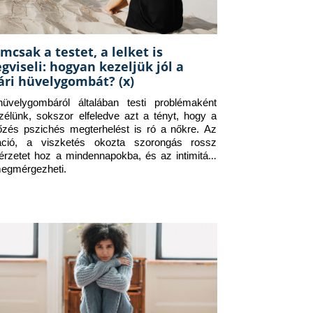
mcsak a testet, a lelket is
gviseli: hogyan kezeljük jól a
ári hüvelygombát? (x)
üvelygombáról általában testi problémaként 
zélünk, sokszor elfeledve azt a tényt, hogy a 
tőzés pszichés megterhelést is ró a nőkre. Az 
itáció, a viszketés okozta szorongás rossz 
érzetet hoz a mindennapokba, és az intimitást 
megmérgezheti.