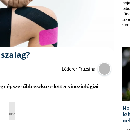
ha
lab
tün
Sze
van
 szalag?
Léderer Fruzsina
egnépszerűbb eszköze lett a kineziológiai
Ha
le
hirdetés
ne
Els