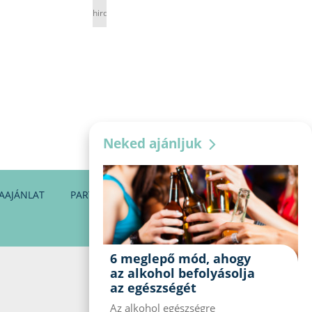
hirdetés
Neked ajánljuk
AAJÁNLAT
PARTNEREINK
KAPCSOLAT
6 meglepő mód, ahogy
az alkohol befolyásolja
az egészségét
Az alkohol egészségre