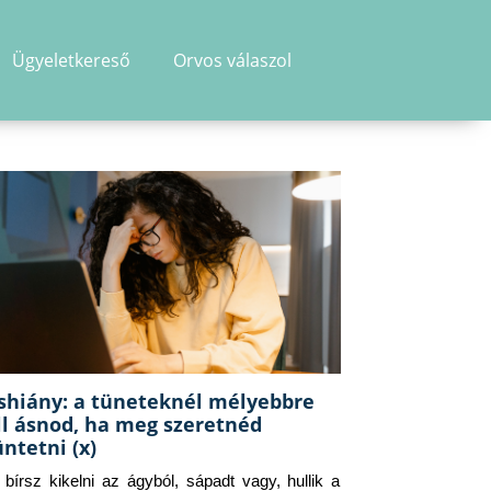
Ügyeletkereső
Orvos válaszol
shiány: a tüneteknél mélyebbre
ll ásnod, ha meg szeretnéd
üntetni (x)
g bírsz kikelni az ágyból, sápadt vagy, hullik a 