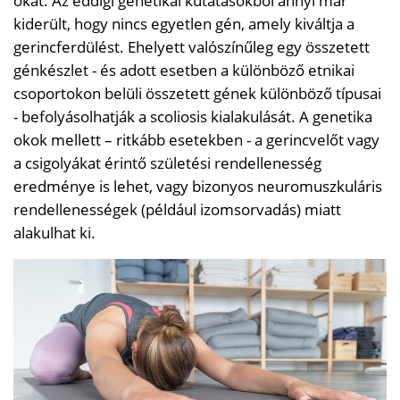
okát. Az eddigi genetikai kutatásokból annyi már
kiderült, hogy nincs egyetlen gén, amely kiváltja a
gerincferdülést. Ehelyett valószínűleg egy összetett
génkészlet - és adott esetben a különböző etnikai
csoportokon belüli összetett gének különböző típusai
- befolyásolhatják a scoliosis kialakulását. A genetika
okok mellett – ritkább esetekben - a gerincvelőt vagy
a csigolyákat érintő születési rendellenesség
eredménye is lehet, vagy bizonyos neuromuszkuláris
rendellenességek (például izomsorvadás) miatt
alakulhat ki.