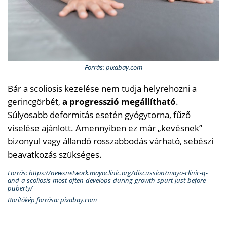
Forrás: pixabay.com
Bár a scoliosis kezelése nem tudja helyrehozni a
gerincgörbét,
a progresszió megállítható
.
Súlyosabb deformitás esetén gyógytorna, fűző
viselése ajánlott. Amennyiben ez már „kevésnek”
bizonyul vagy állandó rosszabbodás várható, sebészi
beavatkozás szükséges.
Forrás: https://newsnetwork.mayoclinic.org/discussion/mayo-clinic-q-
and-a-scoliosis-most-often-develops-during-growth-spurt-just-before-
puberty/
Borítókép forrása: pixabay.com