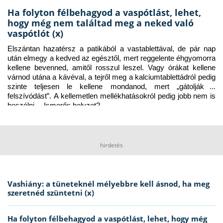
Ha folyton félbehagyod a vaspótlást, lehet,
hogy még nem találtad meg a neked való
vaspótlót (x)
Elszántan hazatérsz a patikából a vastablettával, de pár nap 
után elmegy a kedved az egésztől, mert reggelente éhgyomorra 
kellene bevenned, amitől rosszul leszel. Vagy órákat kellene 
várnod utána a kávéval, a tejről meg a kalciumtablettádról pedig 
szinte teljesen le kellene mondanod, mert „gátolják a 
felszívódást”. A kellemetlen mellékhatásokról pedig jobb nem is 
beszélni… Ismerős helyzet?
hirdetés
Vashiány: a tüneteknél mélyebbre kell ásnod, ha meg
szeretnéd szüntetni (x)
Ha folyton félbehagyod a vaspótlást, lehet, hogy még