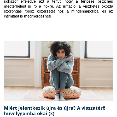
sokszor elfeledve azt a tényt, hogy a fertőzés pszichés 
megterhelést is ró a nőkre. Az irritáció, a viszketés okozta 
szorongás rossz közérzetet hoz a mindennapokba, és az 
intimitást is megmérgezheti.
Miért jelentkezik újra és újra? A visszatérő
hüvelygomba okai (x)