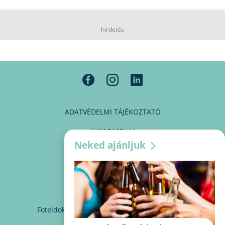
hirdetés
ADATVÉDELMI TÁJÉKOZTATÓ
IMPRESSZUM
Neked ajánljuk
MÉDIAAJÁNLAT
PARTNEREINK
KAPCSOLAT
Foteldoki
info@foteldoki.hu
Süti beállítások