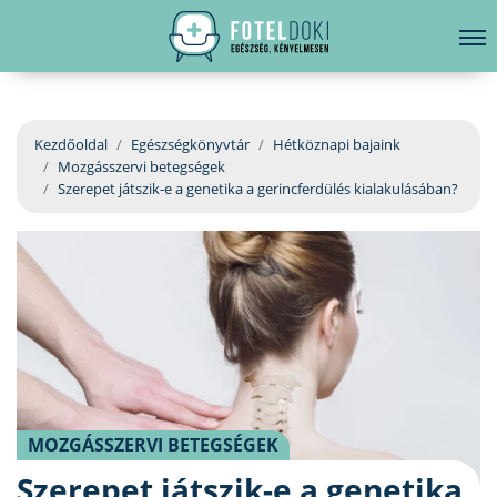
hirdetés
LELKI EGÉSZSÉG
Bejelentkezés
EGÉSZSÉGKÖNYVTÁR
Kezdőoldal
Egészségkönyvtár
Hétköznapi bajaink
Mozgásszervi betegségek
BETEGSÉGKALAUZ
Szerepet játszik-e a genetika a gerincferdülés kialakulásában?
ÜGYELETKERESŐ
ORVOS VÁLASZOL
ORVOSKERESŐ
MOZGÁSSZERVI BETEGSÉGEK
Szerepet játszik-e a genetika