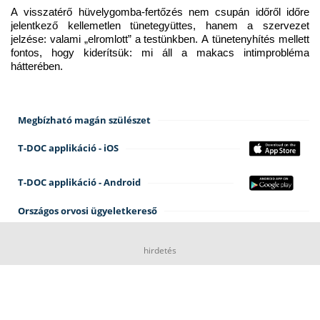
A visszatérő hüvelygomba-fertőzés nem csupán időről időre 
jelentkező kellemetlen tünetegyüttes, hanem a szervezet 
jelzése: valami „elromlott” a testünkben. A tünetenyhítés mellett 
fontos, hogy kiderítsük: mi áll a makacs intimprobléma 
hátterében.
Megbízható magán szülészet
T-DOC applikáció - iOS
T-DOC applikáció - Android
Országos orvosi ügyeletkereső
hirdetés