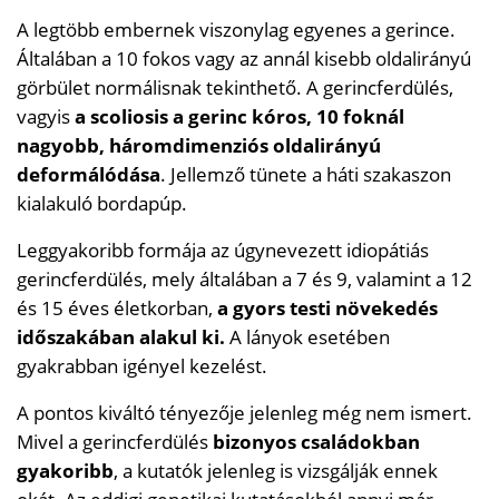
A legtöbb embernek viszonylag egyenes a gerince.
Általában a 10 fokos vagy az annál kisebb oldalirányú
görbület normálisnak tekinthető. A gerincferdülés,
vagyis
a scoliosis a gerinc kóros, 10 foknál
nagyobb, háromdimenziós oldalirányú
deformálódása
. Jellemző tünete a háti szakaszon
kialakuló bordapúp.
Leggyakoribb formája az úgynevezett idiopátiás
gerincferdülés, mely általában a 7 és 9, valamint a 12
és 15 éves életkorban,
a gyors testi növekedés
időszakában alakul ki.
A lányok esetében
gyakrabban igényel kezelést.
A pontos kiváltó tényezője jelenleg még nem ismert.
Mivel a gerincferdülés
bizonyos családokban
gyakoribb
, a kutatók jelenleg is vizsgálják ennek