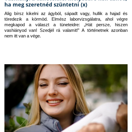
ha meg szeretnéd szüntetni (x)
Alig bírsz kikelni az ágyból, sápadt vagy, hullik a hajad és 
töredezik a körmöd. Elmész laborvizsgálatra, ahol végre 
megkapod a választ a tüneteidre: „Hát persze, hiszen 
vashiányod van! Szedjél rá valamit!” A történetnek azonban 
nem itt van a vége.