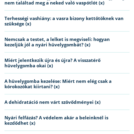
nem találtad meg a neked való vaspótlót (x)
Terhességi vashiány: a vasra bizony kettőtöknek van
szüksége (x)
Nemcsak a testet, a lelket is megviseli: hogyan
kezeljük jól a nyári hüvelygombát? (x)
Miért jelentkezik újra és újra? A visszatérő
hüvelygomba okai (x)
A hüvelygomba kezelése: Miért nem elég csak a
kórokozókat kiirtani? (x)
A dehidratáció nem várt szövődményei (x)
Nyári felfázás? A védelem akár a beleinknél is
kezdődhet (x)