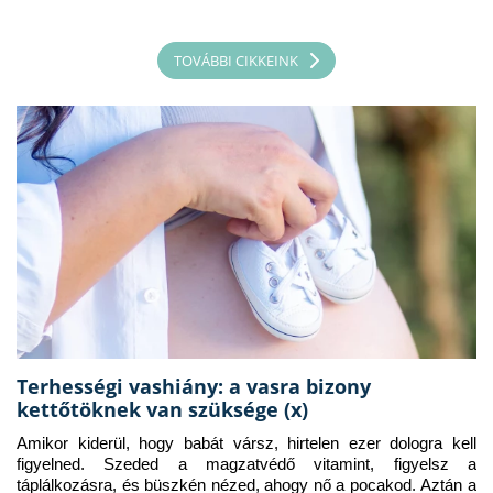
TOVÁBBI CIKKEINK
Terhességi vashiány: a vasra bizony
kettőtöknek van szüksége (x)
Amikor kiderül, hogy babát vársz, hirtelen ezer dologra kell 
figyelned. Szeded a magzatvédő vitamint, figyelsz a 
táplálkozásra, és büszkén nézed, ahogy nő a pocakod. Aztán a 