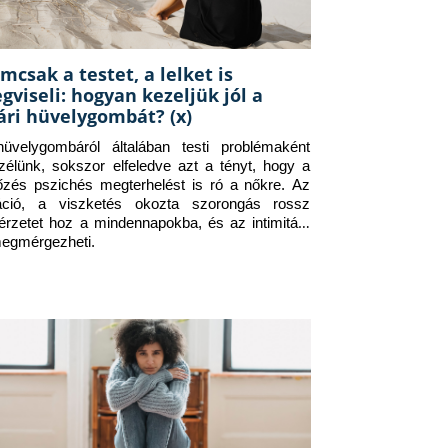
mcsak a testet, a lelket is
gviseli: hogyan kezeljük jól a
ári hüvelygombát? (x)
üvelygombáról általában testi problémaként 
zélünk, sokszor elfeledve azt a tényt, hogy a 
tőzés pszichés megterhelést is ró a nőkre. Az 
itáció, a viszketés okozta szorongás rossz 
érzetet hoz a mindennapokba, és az intimitást 
megmérgezheti.