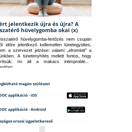
ért jelentkezik újra és újra? A
sszatérő hüvelygomba okai (x)
isszatérő hüvelygomba-fertőzés nem csupán 
ről időre jelentkező kellemetlen tünetegyüttes, 
em a szervezet jelzése: valami „elromlott” a 
tünkben. A tünetenyhítés mellett fontos, hogy 
erítsük: mi áll a makacs intimprobléma 
terében.
gbízható magán szülészet
DOC applikáció - iOS
DOC applikáció - Android
szágos orvosi ügyeletkereső