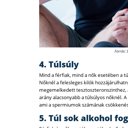
Forrás: 
4. Túlsúly
Mind a férfiak, mind a nők esetében a tú
Nőknél a felesleges kilók hozzájárulhatn
megemelkedett tesztoszteronszinthez, ami
arány alacsonyabb a túlsúlyos nőknél. A 
ami a spermiumok számának csökkenés
5. Túl sok alkohol fo