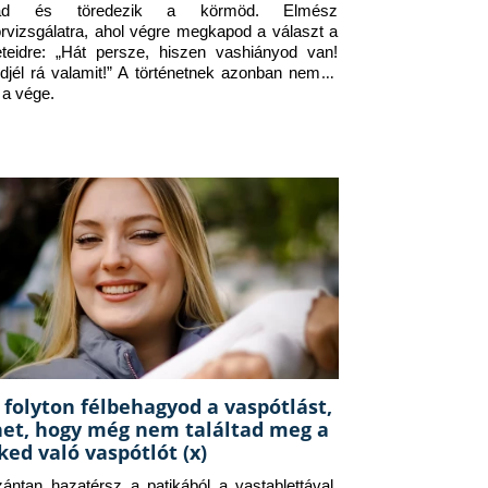
jad és töredezik a körmöd. Elmész 
orvizsgálatra, ahol végre megkapod a választ a 
eteidre: „Hát persze, hiszen vashiányod van! 
djél rá valamit!” A történetnek azonban nem itt 
 a vége.
 folyton félbehagyod a vaspótlást,
het, hogy még nem találtad meg a
ked való vaspótlót (x)
zántan hazatérsz a patikából a vastablettával, 