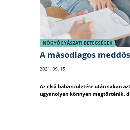
NŐGYÓGYÁSZATI BETEGSÉGEK
A másodlagos meddősé
2021. 09. 15.
Az első baba születése után sokan a
ugyanolyan könnyen megtörténik, de