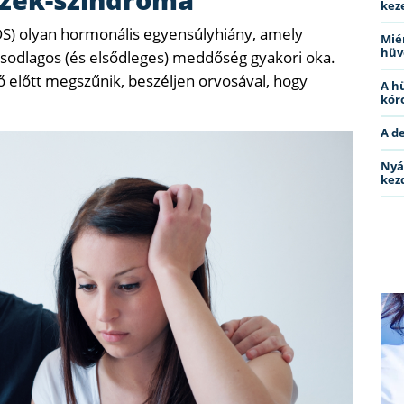
kez
OS) olyan hormonális egyensúlyhiány, amely
Miér
hüv
ásodlagos (és elsődleges) meddőség gyakori oka.
ő előtt megszűnik, beszéljen orvosával, hogy
A h
kóro
A d
Nyá
kez