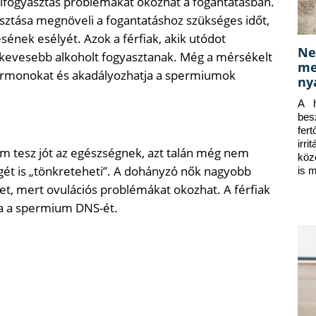
olfogyasztás problémákat okozhat a fogantatásban.
sztása megnöveli a fogantatáshoz szükséges időt,
sének esélyét. Azok a férfiak, akik utódot
Ne
a kevesebb alkoholt fogyasztanak. Még a mérsékelt
me
hormonokat és akadályozhatja a spermiumok
ny
A h
bes
fer
irr
 tesz jót az egészségnek, azt talán még nem
köz
ét is „tönkreteheti”. A dohányzó nők nagyobb
is 
t, mert ovulációs problémákat okozhat. A férfiak
ja a spermium DNS-ét.