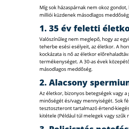
Míg sok házaspárnak nem okoz gondot, 
milliói küzdenek másodlagos meddőségge
1. 35 év feletti életk
Valószínűleg nem meglepő, hogy az egyi
teherbe esési esélyeit, az életkor. A h
kockázata is nő az életkor előrehaladtáv
termékenységet. A 30-as évek közepétő
másodlagos meddőség.
2. Alacsony spermi
Az életkor, bizonyos betegségek vagy a
minőségét és/vagy mennyiségét. Sok fé
tesztoszteront tartalmazó értend-kiegé
kitétele (Például túl melegek vagy szűk
3. Policisztás petef