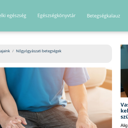
elki egészség
Egészségkönyvtár
Betegségkalauz
hirdetés
ajaink
Nőgyógyászati betegségek
Va
ke
sz
Ali