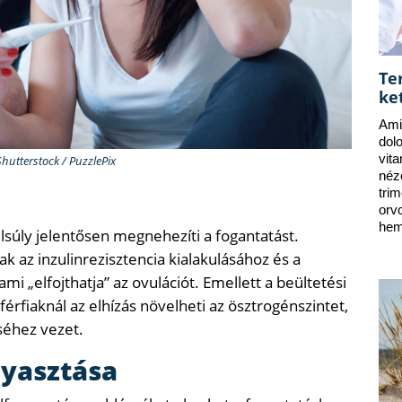
Te
ke
Ami
dol
vit
Shutterstock / PuzzlePix
néz
tri
orv
hem
lsúly jelentősen megnehezíti a fogantatást.
ak az inzulinrezisztencia kialakulásához és a
 „elfojthatja” az ovulációt. Emellett a beültetési
férfiaknál az elhízás növelheti az ösztrogénszintet,
éhez vezet.
gyasztása