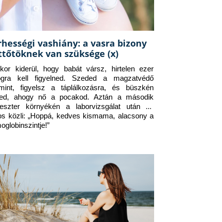
rhességi vashiány: a vasra bizony
ttőtöknek van szüksége (x)
kor kiderül, hogy babát vársz, hirtelen ezer 
ogra kell figyelned. Szeded a magzatvédő 
amint, figyelsz a táplálkozásra, és büszkén 
ed, ahogy nő a pocakod. Aztán a második 
meszter környékén a laborvizsgálat után az 
os közli: „Hoppá, kedves kismama, alacsony a 
oglobinszintje!”