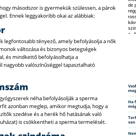
de 
hogy másodszor is gyermekük szülessen, a párok
reg
l. Ennek leggyakoribb okai az alábbiak:
ros
káv
or
szi
a f
ped
k legfontosabb tényező, amely befolyásolja a nők
ormonok változása és bizonyos betegségek
al, és mindkettő befolyásolhatja a
l nagyobb valószínűséggel tapasztalható
umszám
Vas
meg
 gyógyszerek néha befolyásolják a sperma
Ha 
rfit azonban meglep, amikor megtudja, hogy a
még
szítők szedése és a herék hő hatásának való
Ter
 ruházat) is csökkentheti a sperma termelését.
van
észek-szindróma
Nem