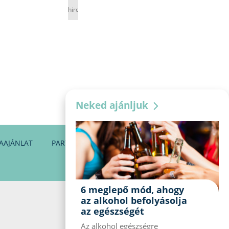
hirdetés
Neked ajánljuk
AAJÁNLAT
PARTNEREINK
KAPCSOLAT
6 meglepő mód, ahogy
az alkohol befolyásolja
az egészségét
Az alkohol egészségre