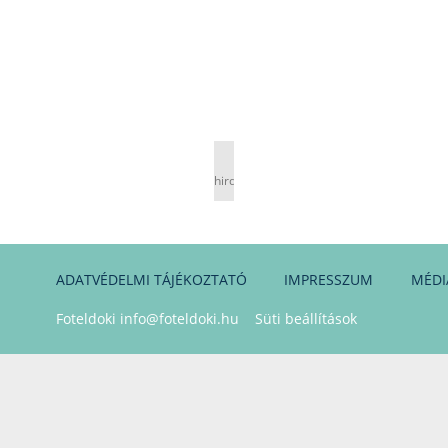
hirdetés
ADATVÉDELMI TÁJÉKOZTATÓ
IMPRESSZUM
MÉDI
Foteldoki
info@foteldoki.hu
Süti beállítások