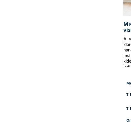
Mi
vi
A v
idő
han
tes
kid
hát
Me
T-
T-
Or