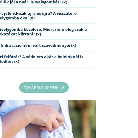
eljük jól a nyári hüvelygombát? (x)
t jelentkezik újra és újra? A visszatérő
elygomba okai (x)
üvelygomba kezelése: Miért nem elég csak a
kozókat kiirtani? (x)
ehidratáció nem várt szövődményei (x)
ri felfázás? A védelem akár a beleinknél is
dődhet (x)
TOVÁBBI CIKKEINK