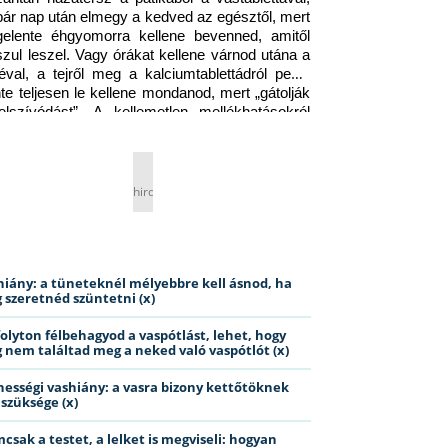
pár nap után elmegy a kedved az egésztől, mert 
gelente éhgyomorra kellene bevenned, amitől 
szul leszel. Vagy órákat kellene várnod utána a 
éval, a tejről meg a kalciumtablettádról pedig 
nte teljesen le kellene mondanod, mert „gátolják 
elszívódást”. A kellemetlen mellékhatásokról 
ig jobb nem is beszélni… Ismerős helyzet?
hirdetés
hiány: a tüneteknél mélyebbre kell ásnod, ha
 szeretnéd szüntetni (x)
folyton félbehagyod a vaspótlást, lehet, hogy
 nem találtad meg a neked való vaspótlót (x)
hességi vashiány: a vasra bizony kettőtöknek
 szüksége (x)
csak a testet, a lelket is megviseli: hogyan