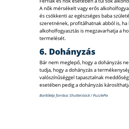
Férfiak és nők esetében a túl sok alkoh
A nők mérsékelt vagy erős alkoholfogya
és csökkenti az egészséges baba születé
szeretnének, profitálhatnak abból is, h
alkoholfogyasztás is megzavarhatja a 
termelését.
6. Dohányzás
Bár nem meglepő, hogy a dohányzás nem
tudja, hogy a dohányzás a termékenység
valószínűséggel tapasztalnak meddősége
esetében pedig a dohányzás károsíthat
Borítókép forrása: Shutterstock / PuzzlePix