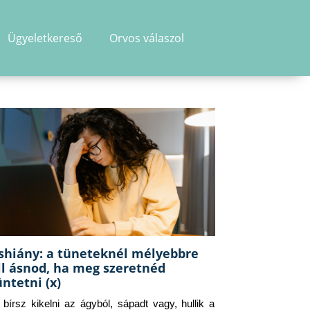
Ügyeletkereső
Orvos válaszol
shiány: a tüneteknél mélyebbre
ll ásnod, ha meg szeretnéd
üntetni (x)
g bírsz kikelni az ágyból, sápadt vagy, hullik a 