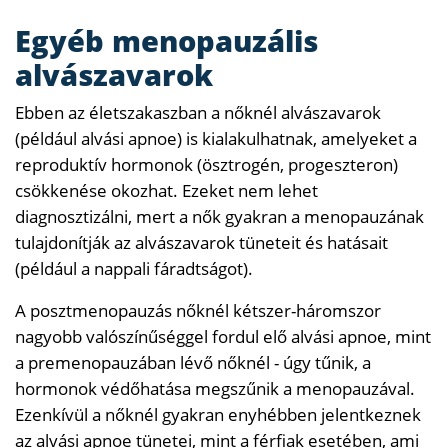
Egyéb menopauzális
alvászavarok
Ebben az életszakaszban a nőknél alvászavarok
(például alvási apnoe) is kialakulhatnak, amelyeket a
reproduktív hormonok (ösztrogén, progeszteron)
csökkenése okozhat. Ezeket nem lehet
diagnosztizálni, mert a nők gyakran a menopauzának
tulajdonítják az alvászavarok tüneteit és hatásait
(például a nappali fáradtságot).
A posztmenopauzás nőknél kétszer-háromszor
nagyobb valószínűséggel fordul elő alvási apnoe, mint
a premenopauzában lévő nőknél - úgy tűnik, a
hormonok védőhatása megszűnik a menopauzával.
Ezenkívül a nőknél gyakran enyhébben jelentkeznek
az alvási apnoe tünetei, mint a férfiak esetében, ami