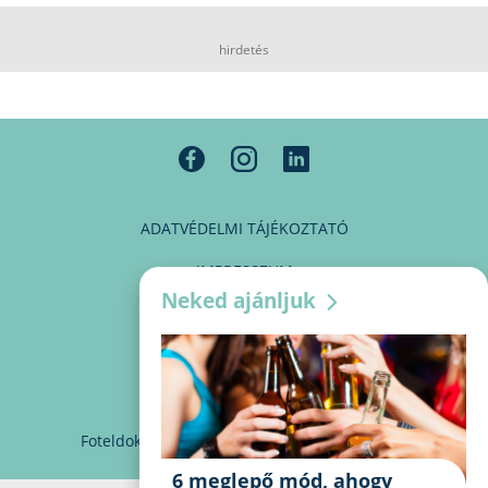
hirdetés
ADATVÉDELMI TÁJÉKOZTATÓ
IMPRESSZUM
Neked ajánljuk
MÉDIAAJÁNLAT
PARTNEREINK
KAPCSOLAT
Foteldoki
info@foteldoki.hu
Süti beállítások
6 meglepő mód, ahogy