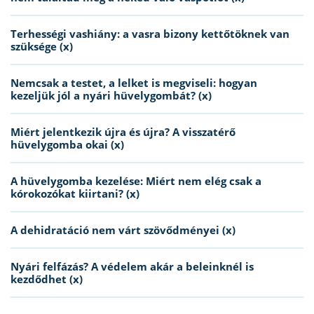
Terhességi vashiány: a vasra bizony kettőtöknek van
szüksége (x)
Nemcsak a testet, a lelket is megviseli: hogyan
kezeljük jól a nyári hüvelygombát? (x)
Miért jelentkezik újra és újra? A visszatérő
hüvelygomba okai (x)
A hüvelygomba kezelése: Miért nem elég csak a
kórokozókat kiirtani? (x)
A dehidratáció nem várt szövődményei (x)
Nyári felfázás? A védelem akár a beleinknél is
kezdődhet (x)