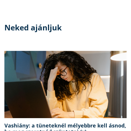
Neked ajánljuk
Vashiány: a tüneteknél mélyebbre kell ásnod,