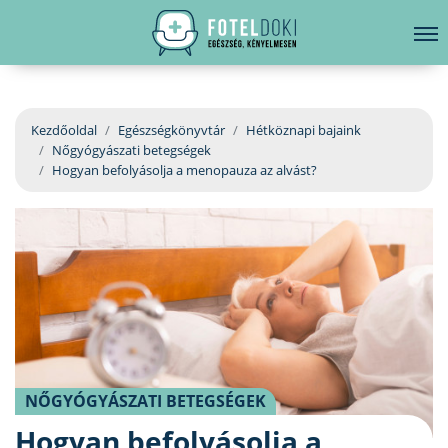
hirdetés
LELKI EGÉSZSÉG
Bejelentkezés
EGÉSZSÉGKÖNYVTÁR
Kezdőoldal
Egészségkönyvtár
Hétköznapi bajaink
Nőgyógyászati betegségek
BETEGSÉGKALAUZ
Hogyan befolyásolja a menopauza az alvást?
ÜGYELETKERESŐ
ORVOS VÁLASZOL
ORVOSKERESŐ
NŐGYÓGYÁSZATI BETEGSÉGEK
Hogyan befolyásolja a