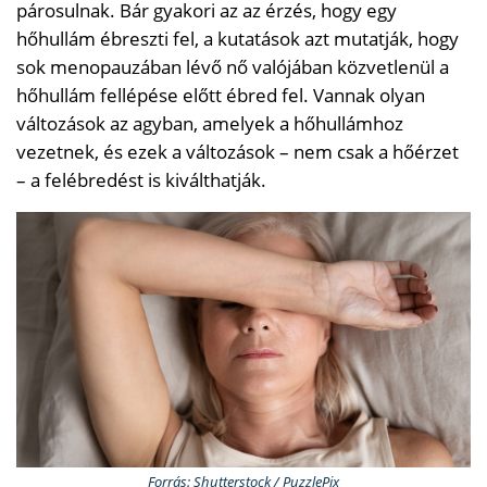
párosulnak. Bár gyakori az az érzés, hogy egy
hőhullám ébreszti fel, a kutatások azt mutatják, hogy
sok menopauzában lévő nő valójában közvetlenül a
hőhullám fellépése előtt ébred fel. Vannak olyan
változások az agyban, amelyek a hőhullámhoz
vezetnek, és ezek a változások – nem csak a hőérzet
– a felébredést is kiválthatják.
Forrás: Shutterstock / PuzzlePix