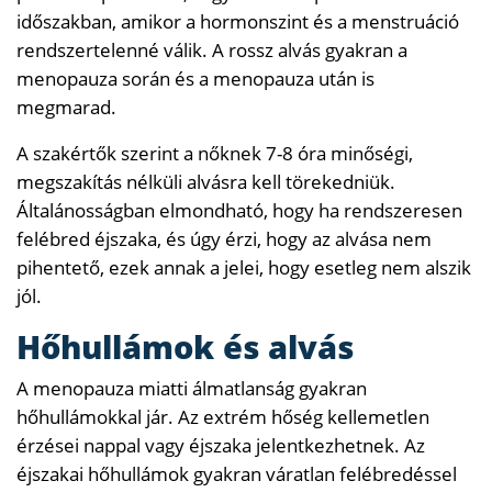
időszakban, amikor a hormonszint és a menstruáció
rendszertelenné válik. A rossz alvás gyakran a
menopauza során és a menopauza után is
megmarad.
A szakértők szerint a nőknek 7-8 óra minőségi,
megszakítás nélküli alvásra kell törekedniük.
Általánosságban elmondható, hogy ha rendszeresen
felébred éjszaka, és úgy érzi, hogy az alvása nem
pihentető, ezek annak a jelei, hogy esetleg nem alszik
jól.
Hőhullámok és alvás
A menopauza miatti álmatlanság gyakran
hőhullámokkal jár. Az extrém hőség kellemetlen
érzései nappal vagy éjszaka jelentkezhetnek. Az
éjszakai hőhullámok gyakran váratlan felébredéssel