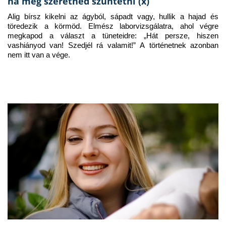
ha meg szeretnéd szüntetni (x)
Alig bírsz kikelni az ágyból, sápadt vagy, hullik a hajad és 
töredezik a körmöd. Elmész laborvizsgálatra, ahol végre 
megkapod a választ a tüneteidre: „Hát persze, hiszen 
vashiányod van! Szedjél rá valamit!” A történetnek azonban 
nem itt van a vége.