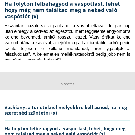
Ha folyton félbehagyod a vaspótlást, lehet,
hogy még nem találtad meg a neked való
vaspótlót (x)
Elszántan hazatérsz a patikából a vastablettával, de pár nap 
után elmegy a kedved az egésztől, mert reggelente éhgyomorra 
kellene bevenned, amitől rosszul leszel. Vagy órákat kellene 
várnod utána a kávéval, a tejről meg a kalciumtablettádról pedig 
szinte teljesen le kellene mondanod, mert „gátolják a 
felszívódást”. A kellemetlen mellékhatásokról pedig jobb nem is 
beszélni… Ismerős helyzet?
hirdetés
Vashiány: a tüneteknél mélyebbre kell ásnod, ha meg
szeretnéd szüntetni (x)
Ha folyton félbehagyod a vaspótlást, lehet, hogy még
nem találtad meg a neked való vaspótlót (x)