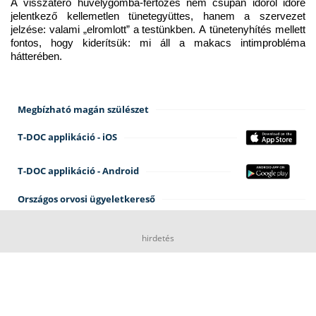
A visszatérő hüvelygomba-fertőzés nem csupán időről időre 
jelentkező kellemetlen tünetegyüttes, hanem a szervezet 
jelzése: valami „elromlott” a testünkben. A tünetenyhítés mellett 
fontos, hogy kiderítsük: mi áll a makacs intimprobléma 
hátterében.
Megbízható magán szülészet
T-DOC applikáció - iOS
T-DOC applikáció - Android
Országos orvosi ügyeletkereső
hirdetés