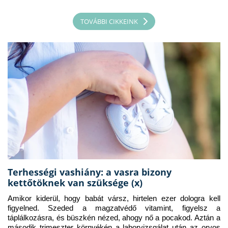
TOVÁBBI CIKKEINK
Terhességi vashiány: a vasra bizony
kettőtöknek van szüksége (x)
Amikor kiderül, hogy babát vársz, hirtelen ezer dologra kell 
figyelned. Szeded a magzatvédő vitamint, figyelsz a 
táplálkozásra, és büszkén nézed, ahogy nő a pocakod. Aztán a 
második trimeszter környékén a laborvizsgálat után az orvos 