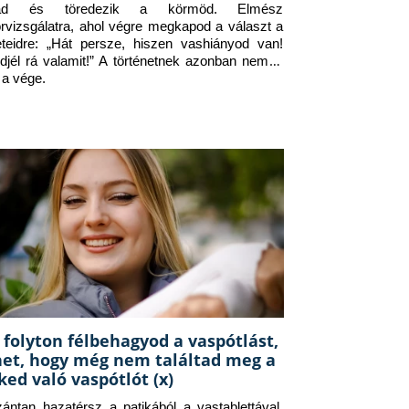
jad és töredezik a körmöd. Elmész 
orvizsgálatra, ahol végre megkapod a választ a 
eteidre: „Hát persze, hiszen vashiányod van! 
djél rá valamit!” A történetnek azonban nem itt 
 a vége.
 folyton félbehagyod a vaspótlást,
het, hogy még nem találtad meg a
ked való vaspótlót (x)
zántan hazatérsz a patikából a vastablettával, 