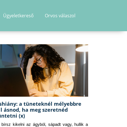
Ügyeletkereső
Orvos válaszol
shiány: a tüneteknél mélyebbre
ll ásnod, ha meg szeretnéd
üntetni (x)
g bírsz kikelni az ágyból, sápadt vagy, hullik a 