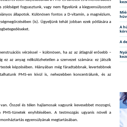
kez
s zöldséget fogyasztunk, vagy nem figyelünk a kiegyensúlyozott
Miér
hiányos állapotok. Különösen fontos a D-vitamin, a magnézium,
hüv
zségmegőrzésében (is). Ügyeljünk tehát jobban ezek pótlására a
A h
megbetegedéseket.
kóro
A d
Nyá
menstruációs vérzéssel – különösen, ha az az átlagnál erősebb –
kez
g ez az anyag nélkülözhetetlen a szervezet számára: ez játszik
vértestek képzésében. Hiányában még fáradtabbnak, levertebbnek
sztalhatunk PMS-en kívül is, nehezebben koncentrálunk, és az
sal van. Ősszel és télen hajlamosak vagyunk kevesebbet mozogni,
k a PMS-tünetek enyhítésében. A testmozgás ugyanis növeli a
a hormonháztartás egyensúlyának megtartásában.