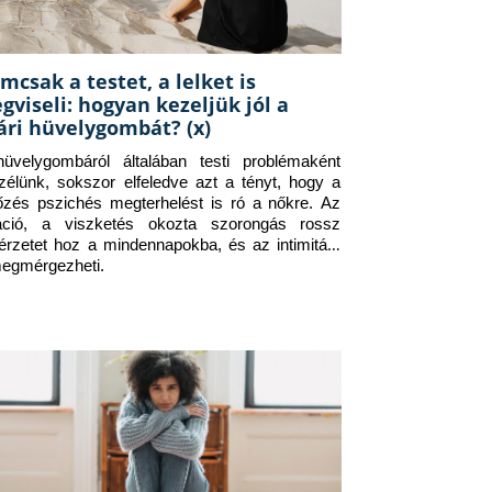
mcsak a testet, a lelket is
gviseli: hogyan kezeljük jól a
ári hüvelygombát? (x)
üvelygombáról általában testi problémaként 
zélünk, sokszor elfeledve azt a tényt, hogy a 
tőzés pszichés megterhelést is ró a nőkre. Az 
itáció, a viszketés okozta szorongás rossz 
érzetet hoz a mindennapokba, és az intimitást 
megmérgezheti.