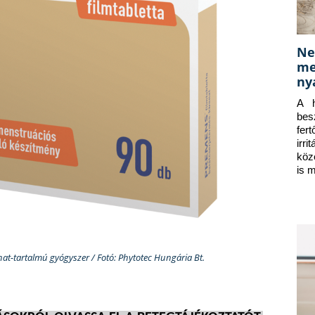
Ne
me
ny
A h
bes
fer
irr
köz
is 
nat-tartalmú gyógyszer / Fotó: Phytotec Hungária Bt.