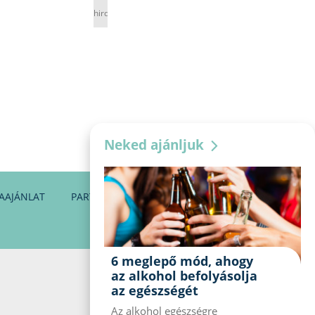
hirdetés
Neked ajánljuk
AAJÁNLAT
PARTNEREINK
KAPCSOLAT
6 meglepő mód, ahogy
az alkohol befolyásolja
az egészségét
Az alkohol egészségre