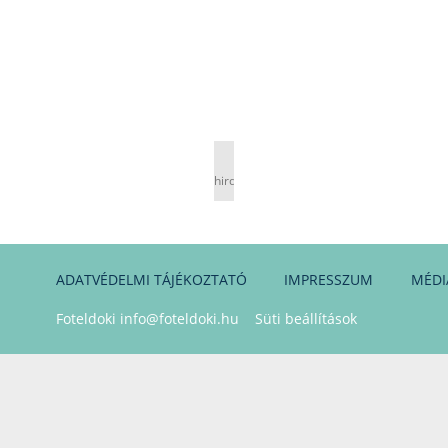
hirdetés
ADATVÉDELMI TÁJÉKOZTATÓ
IMPRESSZUM
MÉDI
Foteldoki
info@foteldoki.hu
Süti beállítások