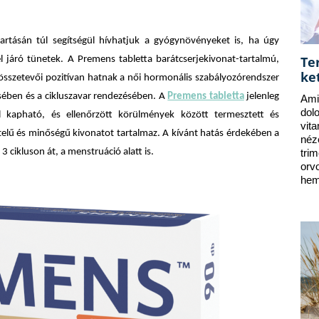
artásán túl segítségül hívhatjuk a gyógynövényeket is, ha úgy
Te
járó tünetek. A Premens tabletta barátcserjekivonat-tartalmú,
ke
sszetevői pozitívan hatnak a női hormonális szabályozórendszer
ében és a cikluszavar rendezésében. A
Premens tabletta
jelenleg
Ami
dol
 kapható, és ellenőrzött körülmények között termesztett és
vit
ételű és minőségű kivonatot tartalmaz. A kívánt hatás érdekében a
néz
3 cikluson át, a menstruáció alatt is.
tri
orv
hem