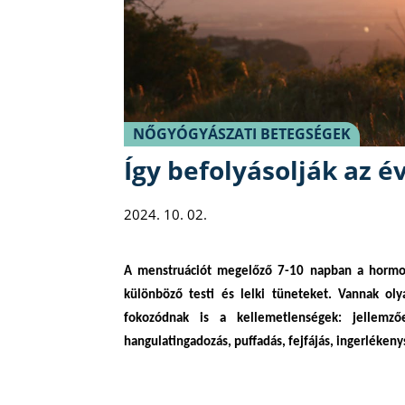
NŐGYÓGYÁSZATI BETEGSÉGEK
Így befolyásolják az é
2024. 10. 02.
A menstruációt megelőző 7-10 napban a hormoná
különböző testi és lelki tüneteket. Vannak ol
fokozódnak is a kellemetlenségek: jellemző
hangulatingadozás, puffadás, fejfájás, ingerlékeny