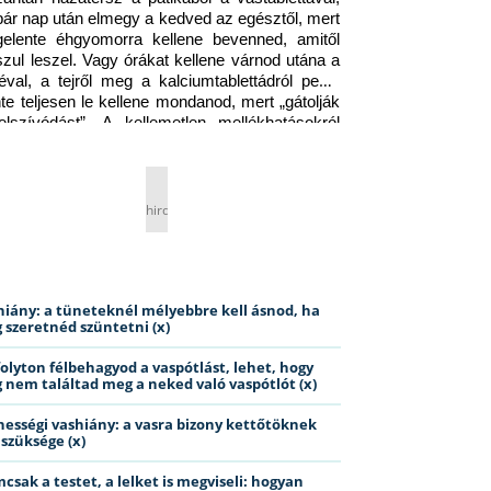
pár nap után elmegy a kedved az egésztől, mert 
gelente éhgyomorra kellene bevenned, amitől 
szul leszel. Vagy órákat kellene várnod utána a 
éval, a tejről meg a kalciumtablettádról pedig 
nte teljesen le kellene mondanod, mert „gátolják 
elszívódást”. A kellemetlen mellékhatásokról 
ig jobb nem is beszélni… Ismerős helyzet?
hirdetés
hiány: a tüneteknél mélyebbre kell ásnod, ha
 szeretnéd szüntetni (x)
folyton félbehagyod a vaspótlást, lehet, hogy
 nem találtad meg a neked való vaspótlót (x)
hességi vashiány: a vasra bizony kettőtöknek
 szüksége (x)
csak a testet, a lelket is megviseli: hogyan