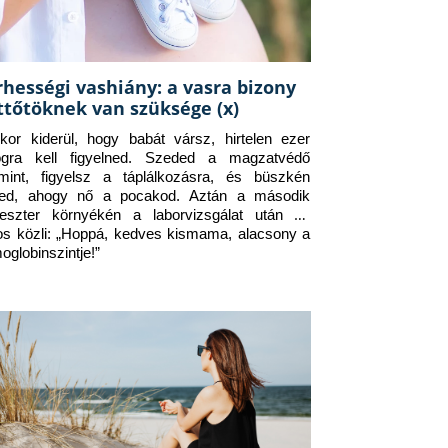
rhességi vashiány: a vasra bizony
ttőtöknek van szüksége (x)
kor kiderül, hogy babát vársz, hirtelen ezer 
ogra kell figyelned. Szeded a magzatvédő 
amint, figyelsz a táplálkozásra, és büszkén 
ed, ahogy nő a pocakod. Aztán a második 
meszter környékén a laborvizsgálat után az 
os közli: „Hoppá, kedves kismama, alacsony a 
oglobinszintje!”