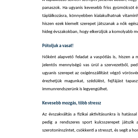
panaszok. Ha ugyanis kevesebb friss gyümölcsöt é
táplálkozásra, könnyebben kialakulhatnak vitamin
hiszen ezek kiemelt szerepet játszanak a nők egés
hideg évszakokban, hogy elkerüljük a komolyabb 
Pótoljuk a vasat!
Nőként alapvető feladat a vaspótlás is, hiszen a 
jelentős mennyiségű vas ürül a szervezetből, pedi
ugyanis szerepet az oxigénszállítást végző vörös
érezhetjük magunkat, szédülést, fejfájást tapa
immunrendszerünk is legyengülhet.
Kevesebb mozgás, több stressz
Az évszakváltás a fizikai aktivitásunkra is hatás
pedig a rendszeres sport kulcsszerepet játszi
szerotoninszintet, csökkenti a stresszt, és segít 