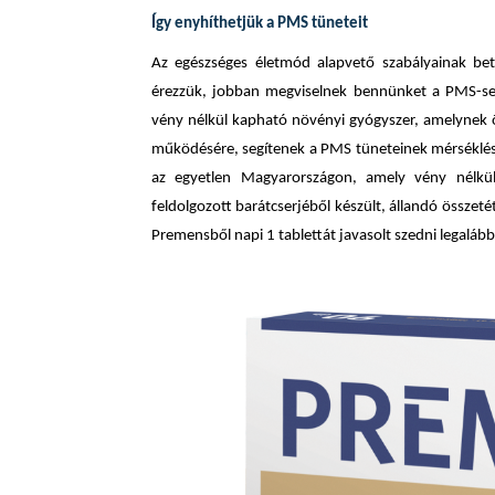
Így enyhíthetjük a PMS tüneteit
Az egészséges életmód alapvető szabályainak bet
érezzük, jobban megviselnek bennünket a PMS-sel 
vény nélkül kapható növényi gyógyszer, amelynek ö
működésére, segítenek a PMS tüneteinek mérséklés
az egyetlen Magyarországon, amely vény nélkül
feldolgozott barátcserjéből készült, állandó összet
Premensből napi 1 tablettát javasolt szedni legalább 