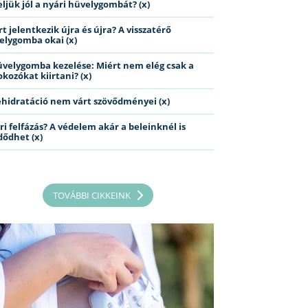
eljük jól a nyári hüvelygombát? (x)
t jelentkezik újra és újra? A visszatérő
elygomba okai (x)
üvelygomba kezelése: Miért nem elég csak a
kozókat kiirtani? (x)
ehidratáció nem várt szövődményei (x)
ri felfázás? A védelem akár a beleinknél is
dődhet (x)
TOVÁBBI CIKKEINK