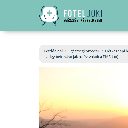
L
Kezdőoldal
Egészségkönyvtár
Hétköznapi b
Így befolyásolják az évszakok a PMS-t (x)