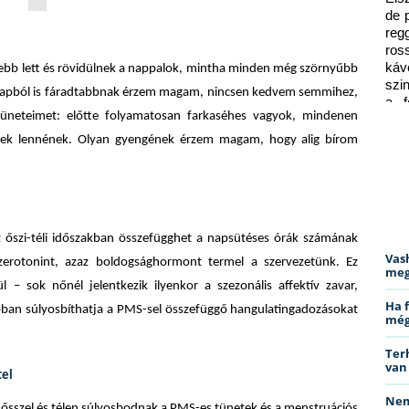
de 
reg
ros
káv
ebb lett és rövidülnek a nappalok, mintha minden még szörnyűbb
szi
 alapból is fáradtabbnak érzem magam, nincsen kedvem semmihez,
a f
üneteimet: előtte folyamatosan farkaséhes vagyok, mindenen
ped
bbek lennének. Olyan gyengének érzem magam, hogy alig bírom
 őszi-téli időszakban összefügghet a napsütéses órák számának
Vas
zerotonint, azaz boldogsághormont termel a szervezetünk. Ez
meg
 – sok nőnél jelentkezik ilyenkor a szezonális affektív zavar,
Ha 
lóban súlyosbíthatja a PMS-sel összefüggő hangulatingadozásokat
még
Ter
van
tel
Nem
y ősszel és télen súlyosbodnak a PMS-es tünetek és a menstruációs