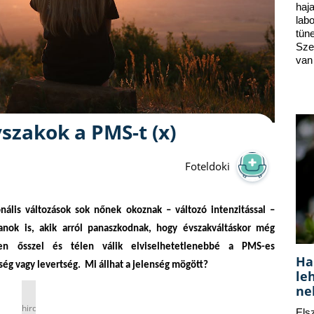
ha
lab
tün
Sze
van
vszakok a PMS-t (x)
Foteldoki
lis változások sok nőnek okoznak – változó intenzitással –
yanok is, akik arról panaszkodnak, hogy évszakváltáskor még
en ősszel és télen válik elviselhetetlenebbé a PMS-es
Ha
ség vagy levertség. Mi állhat a jelenség mögött?
le
ne
hirdetés
Els