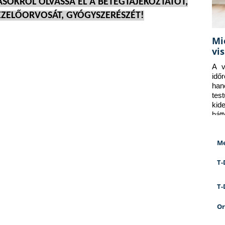
SOKRÓL OLVASSA EL A BETEGTÁJÉKOZTATÓT,
ZELŐORVOSÁT, GYÓGYSZERÉSZÉT!
Mi
vi
A v
idő
han
tes
kid
hát
Me
T-
T-
Or