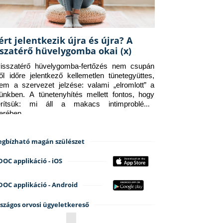
ért jelentkezik újra és újra? A
sszatérő hüvelygomba okai (x)
isszatérő hüvelygomba-fertőzés nem csupán 
ről időre jelentkező kellemetlen tünetegyüttes, 
em a szervezet jelzése: valami „elromlott” a 
tünkben. A tünetenyhítés mellett fontos, hogy 
erítsük: mi áll a makacs intimprobléma 
terében.
gbízható magán szülészet
DOC applikáció - iOS
DOC applikáció - Android
szágos orvosi ügyeletkereső