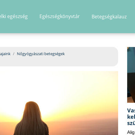
elki egészség
Egészségkönyvtár
Betegségkalauz
hirdetés
ajaink
Nőgyógyászati betegségek
Va
ke
sz
Ali