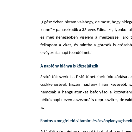
„Egész évben bírtam valahogy, de most, hogy hideg
lenne” – panaszkodik a 33 éves Edina. – „Ilyenkor
és még nehezebben viselem a menzesszel járó t
felkapom a vizet, és mintha a görcsök is erőse
elvégezni a napi teendőimet.”
A napfény hiánya is közrejátszik
Szakértők szerint a PMS tüneteinek fokozódása az
csökkenésével, hiszen napfény híján kevesebb s
nemcsak a hangulatunkat befolyásolja közvetlenül
hétköznapi nevén a szezonális depresszió –, de va
is.
Fontos a megfelelő vitamin- és ásványianyag-bevi
A táplálkozás szintén szerepet játszhat abban, hog