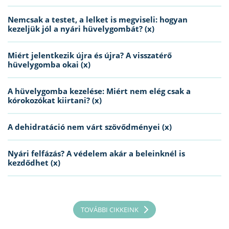
Nemcsak a testet, a lelket is megviseli: hogyan
kezeljük jól a nyári hüvelygombát? (x)
Miért jelentkezik újra és újra? A visszatérő
hüvelygomba okai (x)
A hüvelygomba kezelése: Miért nem elég csak a
kórokozókat kiirtani? (x)
A dehidratáció nem várt szövődményei (x)
Nyári felfázás? A védelem akár a beleinknél is
kezdődhet (x)
TOVÁBBI CIKKEINK