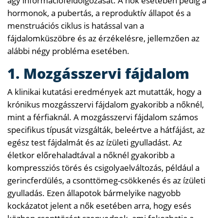
agy információfeldolgozását. A nők esetében pedig a
hormonok, a pubertás, a reproduktív állapot és a
menstruációs ciklus is hatással van a
fájdalomküszöbre és az érzékelésre, jellemzően az
alábbi négy probléma esetében.
1. Mozgásszervi fájdalom
A klinikai kutatási eredmények azt mutatták, hogy a
krónikus mozgásszervi fájdalom gyakoribb a nőknél,
mint a férfiaknál. A mozgásszervi fájdalom számos
specifikus típusát vizsgálták, beleértve a hátfájást, az
egész test fájdalmát és az ízületi gyulladást. Az
életkor előrehaladtával a nőknél gyakoribb a
kompressziós törés és csigolyaelváltozás, például a
gerincferdülés, a csonttömeg-csökkenés és az ízületi
gyulladás. Ezen állapotok bármelyike ​​nagyobb
kockázatot jelent a nők esetében arra, hogy esés