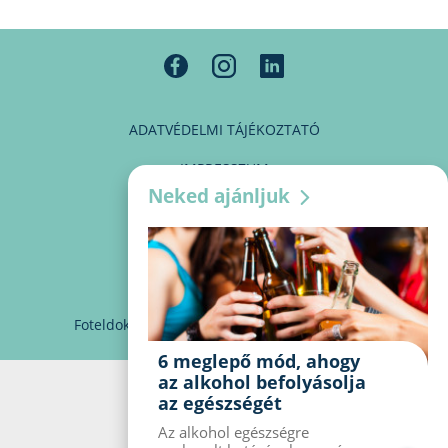
ADATVÉDELMI TÁJÉKOZTATÓ
IMPRESSZUM
Neked ajánljuk
MÉDIAAJÁNLAT
PARTNEREINK
KAPCSOLAT
Foteldoki
info@foteldoki.hu
Süti beállítások
6 meglepő mód, ahogy
az alkohol befolyásolja
az egészségét
Az alkohol egészségre