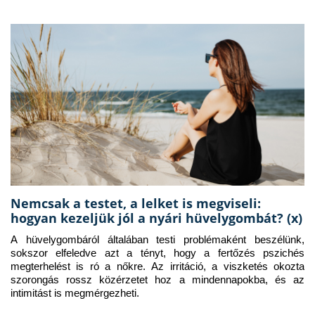
Nemcsak a testet, a lelket is megviseli:
hogyan kezeljük jól a nyári hüvelygombát? (x)
A hüvelygombáról általában testi problémaként beszélünk, 
sokszor elfeledve azt a tényt, hogy a fertőzés pszichés 
megterhelést is ró a nőkre. Az irritáció, a viszketés okozta 
szorongás rossz közérzetet hoz a mindennapokba, és az 
intimitást is megmérgezheti.