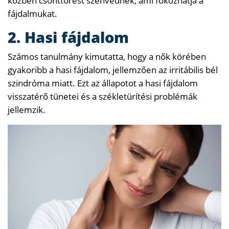
közben csonttörést szenvednek, ami fokozhatja a
fájdalmukat.
2. Hasi fájdalom
Számos tanulmány kimutatta, hogy a nők körében
gyakoribb a hasi fájdalom, jellemzően az irritábilis bél
szindróma miatt. Ezt az állapotot a hasi fájdalom
visszatérő tünetei és a székletürítési problémák
jellemzik.