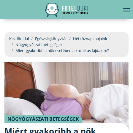
hirdetés
LELKI EGÉSZSÉG
Bejelentkezés
EGÉSZSÉGKÖNYVTÁR
Kezdőoldal
Egészségkönyvtár
Hétköznapi bajaink
Nőgyógyászati betegségek
BETEGSÉGKALAUZ
Miért gyakoribb a nők esetében a krónikus fájdalom?
ÜGYELETKERESŐ
ORVOS VÁLASZOL
ORVOSKERESŐ
NŐGYÓGYÁSZATI BETEGSÉGEK
Miért gyakoribb a nők