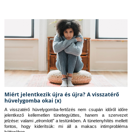
Miért jelentkezik újra és újra? A visszatérő
hüvelygomba okai (x)
A visszatérő hüvelygomba-fertőzés nem csupán időről időre 
jelentkező kellemetlen tünetegyüttes, hanem a szervezet 
jelzése: valami „elromlott” a testünkben. A tünetenyhítés mellett 
fontos, hogy kiderítsük: mi áll a makacs intimprobléma 