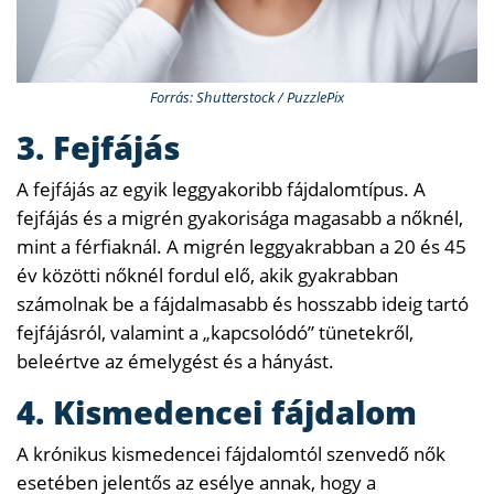
Forrás: Shutterstock / PuzzlePix
3. Fejfájás
A fejfájás az egyik leggyakoribb fájdalomtípus. A
fejfájás és a migrén gyakorisága magasabb a nőknél,
mint a férfiaknál. A migrén leggyakrabban a 20 és 45
év közötti nőknél fordul elő, akik gyakrabban
számolnak be a fájdalmasabb és hosszabb ideig tartó
fejfájásról, valamint a „kapcsolódó” tünetekről,
beleértve az émelygést és a hányást.
4. Kismedencei fájdalom
A krónikus kismedencei fájdalomtól szenvedő nők
esetében jelentős az esélye annak, hogy a