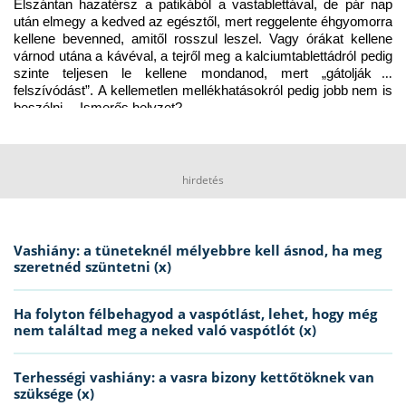
Elszántan hazatérsz a patikából a vastablettával, de pár nap 
után elmegy a kedved az egésztől, mert reggelente éhgyomorra 
kellene bevenned, amitől rosszul leszel. Vagy órákat kellene 
várnod utána a kávéval, a tejről meg a kalciumtablettádról pedig 
szinte teljesen le kellene mondanod, mert „gátolják a 
felszívódást”. A kellemetlen mellékhatásokról pedig jobb nem is 
beszélni… Ismerős helyzet?
hirdetés
Vashiány: a tüneteknél mélyebbre kell ásnod, ha meg
szeretnéd szüntetni (x)
Ha folyton félbehagyod a vaspótlást, lehet, hogy még
nem találtad meg a neked való vaspótlót (x)
Terhességi vashiány: a vasra bizony kettőtöknek van
szüksége (x)