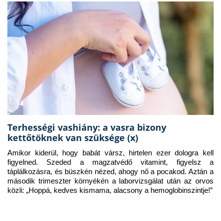
Terhességi vashiány: a vasra bizony
kettőtöknek van szüksége (x)
Amikor kiderül, hogy babát vársz, hirtelen ezer dologra kell 
figyelned. Szeded a magzatvédő vitamint, figyelsz a 
táplálkozásra, és büszkén nézed, ahogy nő a pocakod. Aztán a 
második trimeszter környékén a laborvizsgálat után az orvos 
közli: „Hoppá, kedves kismama, alacsony a hemoglobinszintje!”