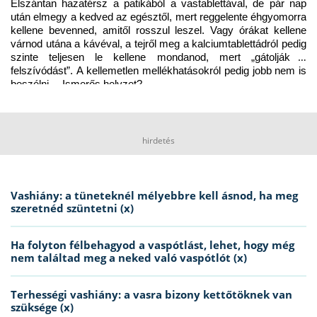
Elszántan hazatérsz a patikából a vastablettával, de pár nap 
után elmegy a kedved az egésztől, mert reggelente éhgyomorra 
kellene bevenned, amitől rosszul leszel. Vagy órákat kellene 
várnod utána a kávéval, a tejről meg a kalciumtablettádról pedig 
szinte teljesen le kellene mondanod, mert „gátolják a 
felszívódást”. A kellemetlen mellékhatásokról pedig jobb nem is 
beszélni… Ismerős helyzet?
hirdetés
Vashiány: a tüneteknél mélyebbre kell ásnod, ha meg
szeretnéd szüntetni (x)
Ha folyton félbehagyod a vaspótlást, lehet, hogy még
nem találtad meg a neked való vaspótlót (x)
Terhességi vashiány: a vasra bizony kettőtöknek van
szüksége (x)