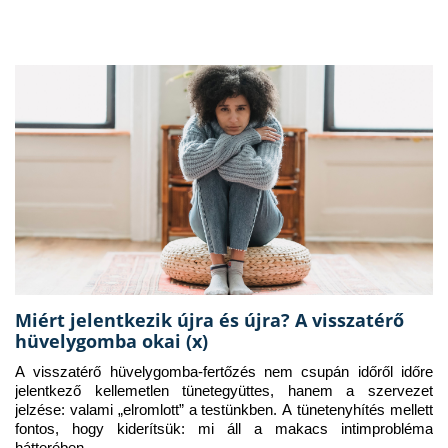
Miért jelentkezik újra és újra? A visszatérő
hüvelygomba okai (x)
A visszatérő hüvelygomba-fertőzés nem csupán időről időre 
jelentkező kellemetlen tünetegyüttes, hanem a szervezet 
jelzése: valami „elromlott” a testünkben. A tünetenyhítés mellett 
fontos, hogy kiderítsük: mi áll a makacs intimprobléma 