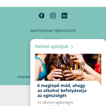
ADATVÉDELMI TÁJÉKOZTATÓ
IMPRESSZUM
Neked ajánljuk
MÉDIAAJÁNLAT
PARTNEREINK
KAPCSOLAT
Foteldoki
info@foteldoki.hu
Süti beállítások
6 meglepő mód, ahogy
az alkohol befolyásolja
az egészségét
Az alkohol egészségre