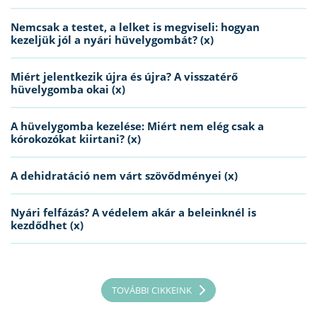
Nemcsak a testet, a lelket is megviseli: hogyan
kezeljük jól a nyári hüvelygombát? (x)
Miért jelentkezik újra és újra? A visszatérő
hüvelygomba okai (x)
A hüvelygomba kezelése: Miért nem elég csak a
kórokozókat kiirtani? (x)
A dehidratáció nem várt szövődményei (x)
Nyári felfázás? A védelem akár a beleinknél is
kezdődhet (x)
TOVÁBBI CIKKEINK