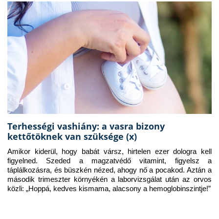
Terhességi vashiány: a vasra bizony
kettőtöknek van szüksége (x)
Amikor kiderül, hogy babát vársz, hirtelen ezer dologra kell 
figyelned. Szeded a magzatvédő vitamint, figyelsz a 
táplálkozásra, és büszkén nézed, ahogy nő a pocakod. Aztán a 
második trimeszter környékén a laborvizsgálat után az orvos 
közli: „Hoppá, kedves kismama, alacsony a hemoglobinszintje!”