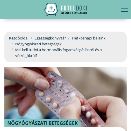
hirdetés
LELKI EGÉSZSÉG
Bejelentkezés
EGÉSZSÉGKÖNYVTÁR
Kezdőoldal
Egészségkönyvtár
Hétköznapi bajaink
Nőgyógyászati betegségek
BETEGSÉGKALAUZ
Mit kell tudni a hormonális fogamzásgátlásról és a
vérrögökről?
ÜGYELETKERESŐ
ORVOS VÁLASZOL
ORVOSKERESŐ
NŐGYÓGYÁSZATI BETEGSÉGEK