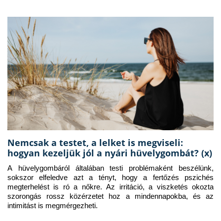
Nemcsak a testet, a lelket is megviseli:
hogyan kezeljük jól a nyári hüvelygombát? (x)
A hüvelygombáról általában testi problémaként beszélünk, 
sokszor elfeledve azt a tényt, hogy a fertőzés pszichés 
megterhelést is ró a nőkre. Az irritáció, a viszketés okozta 
szorongás rossz közérzetet hoz a mindennapokba, és az 
intimitást is megmérgezheti.