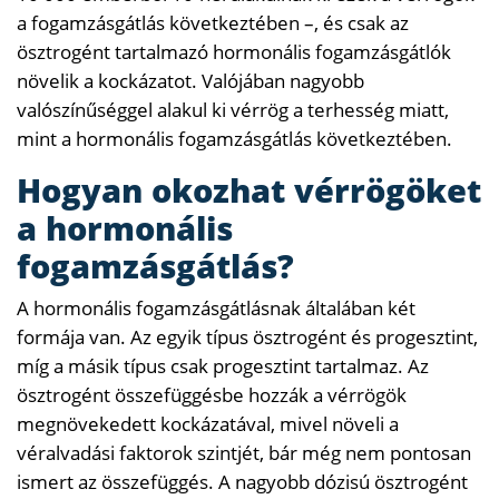
a fogamzásgátlás következtében –, és csak az
ösztrogént tartalmazó hormonális fogamzásgátlók
növelik a kockázatot. Valójában nagyobb
valószínűséggel alakul ki vérrög a terhesség miatt,
mint a hormonális fogamzásgátlás következtében.
Hogyan okozhat vérrögöket
a hormonális
fogamzásgátlás?
A hormonális fogamzásgátlásnak általában két
formája van. Az egyik típus ösztrogént és progesztint,
míg a másik típus csak progesztint tartalmaz. Az
ösztrogént összefüggésbe hozzák a vérrögök
megnövekedett kockázatával, mivel növeli a
véralvadási faktorok szintjét, bár még nem pontosan
ismert az összefüggés. A nagyobb dózisú ösztrogént