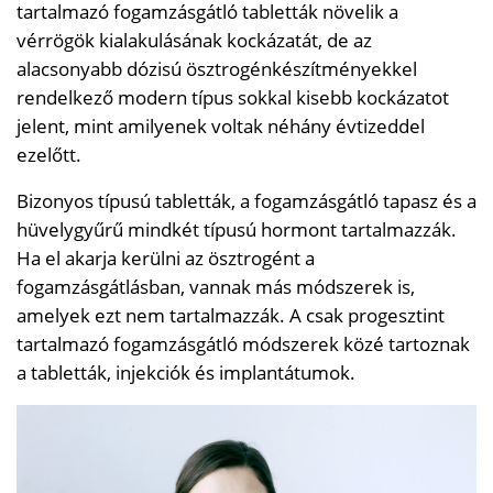
tartalmazó fogamzásgátló tabletták növelik a
vérrögök kialakulásának kockázatát, de az
alacsonyabb dózisú ösztrogénkészítményekkel
rendelkező modern típus sokkal kisebb kockázatot
jelent, mint amilyenek voltak néhány évtizeddel
ezelőtt.
Bizonyos típusú tabletták, a fogamzásgátló tapasz és a
hüvelygyűrű mindkét típusú hormont tartalmazzák.
Ha el akarja kerülni az ösztrogént a
fogamzásgátlásban, vannak más módszerek is,
amelyek ezt nem tartalmazzák. A csak progesztint
tartalmazó fogamzásgátló módszerek közé tartoznak
a tabletták, injekciók és implantátumok.