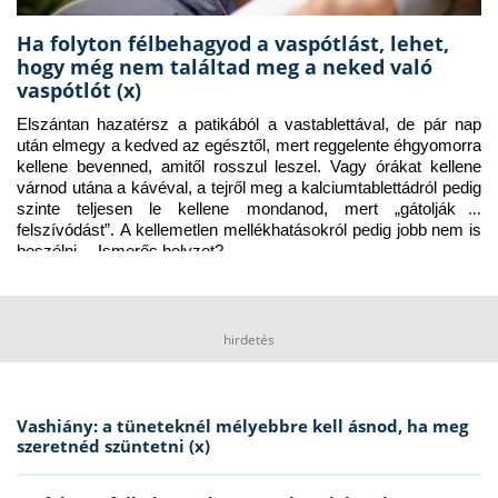
Ha folyton félbehagyod a vaspótlást, lehet,
hogy még nem találtad meg a neked való
vaspótlót (x)
Elszántan hazatérsz a patikából a vastablettával, de pár nap 
után elmegy a kedved az egésztől, mert reggelente éhgyomorra 
kellene bevenned, amitől rosszul leszel. Vagy órákat kellene 
várnod utána a kávéval, a tejről meg a kalciumtablettádról pedig 
szinte teljesen le kellene mondanod, mert „gátolják a 
felszívódást”. A kellemetlen mellékhatásokról pedig jobb nem is 
beszélni… Ismerős helyzet?
hirdetés
Vashiány: a tüneteknél mélyebbre kell ásnod, ha meg
szeretnéd szüntetni (x)