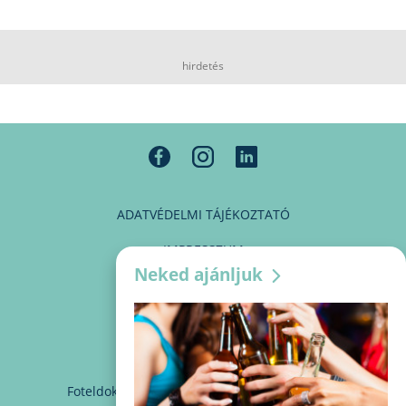
hirdetés
ADATVÉDELMI TÁJÉKOZTATÓ
IMPRESSZUM
Neked ajánljuk
MÉDIAAJÁNLAT
PARTNEREINK
KAPCSOLAT
Foteldoki
info@foteldoki.hu
Süti beállítások