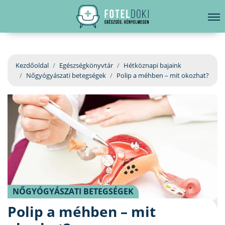
hirdetés
LELKI EGÉSZSÉG
Bejelentkezés
EGÉSZSÉGKÖNYVTÁR
Kezdőoldal
Egészségkönyvtár
Hétköznapi bajaink
Nőgyógyászati betegségek
Polip a méhben – mit okozhat?
BETEGSÉGKALAUZ
ÜGYELETKERESŐ
ORVOS VÁLASZOL
ORVOSKERESŐ
NŐGYÓGYÁSZATI BETEGSÉGEK
Polip a méhben – mit