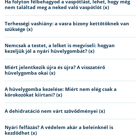
Ha folyton félbehagyod a vaspótlást, lehet, hogy még
nem találtad meg a neked való vaspótlót (x)
Terhességi vashiány: a vasra bizony kettőtöknek van
szüksége (x)
Nemcsak a testet, a lelket is megviseli: hogyan
kezeljük jól a nyári hüvelygombát? (x)
Miért jelentkezik újra és újra? A visszatérő
hüvelygomba okai (x)
A hüvelygomba kezelése: Miért nem elég csak a
kórokozókat kiirtani? (x)
A dehidratáció nem várt szövődményei (x)
Nyári felfázás? A védelem akár a beleinknél is
kezdődhet (x)