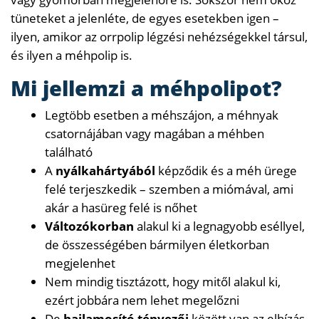
tüneteket a jelenléte, de egyes esetekben igen –
ilyen, amikor az orrpolip légzési nehézségekkel társul,
és ilyen a méhpolip is.
Mi jellemzi a méhpolipot?
Legtöbb esetben a méhszájon, a méhnyak
csatornájában vagy magában a méhben
található
A
nyálkahártyából
képződik és a méh ürege
felé terjeszkedik – szemben a miómával, ami
akár a hasüreg felé is nőhet
Változókorban
alakul ki a legnagyobb eséllyel,
de összességében bármilyen életkorban
megjelenhet
Nem mindig tisztázott, hogy mitől alakul ki,
ezért jobbára nem lehet megelőzni
De
hajlamosító tényezői
között van az elhízás,