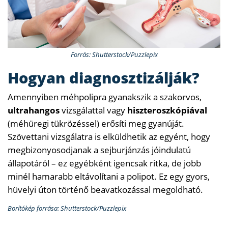
Forrás: Shutterstock/Puzzlepix
Hogyan diagnosztizálják?
Amennyiben méhpolipra gyanakszik a szakorvos,
ultrahangos
vizsgálattal vagy
hiszteroszkópiával
(méhüregi tükrözéssel) erősíti meg gyanúját.
Szövettani vizsgálatra is elküldhetik az egyént, hogy
megbizonyosodjanak a sejburjánzás jóindulatú
állapotáról – ez egyébként igencsak ritka, de jobb
minél hamarabb eltávolítani a polipot. Ez egy gyors,
hüvelyi úton történő beavatkozással megoldható.
Borítókép forrása: Shutterstock/Puzzlepix