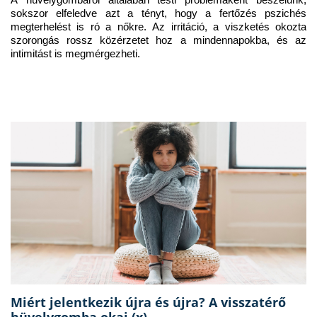
A hüvelygombáról általában testi problémaként beszélünk, 
sokszor elfeledve azt a tényt, hogy a fertőzés pszichés 
megterhelést is ró a nőkre. Az irritáció, a viszketés okozta 
szorongás rossz közérzetet hoz a mindennapokba, és az 
intimitást is megmérgezheti.
Miért jelentkezik újra és újra? A visszatérő