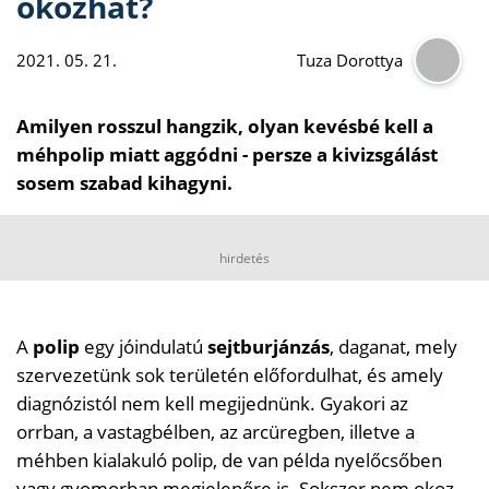
okozhat?
2021. 05. 21.
Tuza Dorottya
Amilyen rosszul hangzik, olyan kevésbé kell a
méhpolip miatt aggódni - persze a kivizsgálást
sosem szabad kihagyni.
hirdetés
A
polip
egy jóindulatú
sejtburjánzás
, daganat, mely
szervezetünk sok területén előfordulhat, és amely
diagnózistól nem kell megijednünk. Gyakori az
orrban, a vastagbélben, az arcüregben, illetve a
méhben kialakuló polip, de van példa nyelőcsőben
vagy gyomorban megjelenőre is. Sokszor nem okoz