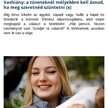
Vashiány: a tüneteknél mélyebbre kell ásnod,
ha meg szeretnéd szüntetni (x)
Alig bírsz kikelni az ágyból, sápadt vagy, hullik a hajad és 
töredezik a körmöd. Elmész laborvizsgálatra, ahol végre 
megkapod a választ a tüneteidre: „Hát persze, hiszen 
vashiányod van! Szedjél rá valamit!” A történetnek azonban 
nem itt van a vége.