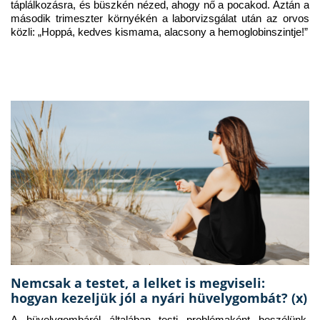
táplálkozásra, és büszkén nézed, ahogy nő a pocakod. Aztán a 
második trimeszter környékén a laborvizsgálat után az orvos 
közli: „Hoppá, kedves kismama, alacsony a hemoglobinszintje!”
Nemcsak a testet, a lelket is megviseli:
hogyan kezeljük jól a nyári hüvelygombát? (x)