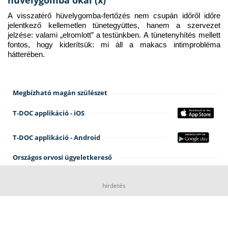
hüvelygomba okai (x)
A visszatérő hüvelygomba-fertőzés nem csupán időről időre 
jelentkező kellemetlen tünetegyüttes, hanem a szervezet 
jelzése: valami „elromlott” a testünkben. A tünetenyhítés mellett 
fontos, hogy kiderítsük: mi áll a makacs intimprobléma 
hátterében.
Megbízható magán szülészet
T-DOC applikáció - iOS
T-DOC applikáció - Android
Országos orvosi ügyeletkereső
hirdetés