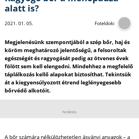
alatt is?
2021. 01. 05.
Foteldoki
Megjelenésünk szempontjából a szép bőr, haj és
köröm meghatározó jelentőségű, a felsoroltak
egészségét és ragyogását pedig az ötvenes évek
fölött sem kell elengedni. Mindehhez a megfelelő
táplálkozás kellő alapokat biztosíthat. Tekintsük
át a kiegyensúlyozott étrend leglényegesebb
bőrvédő alkotóit.
hirdetés
A bőr számára nélkülözhetetlen ásványi anyagok – a