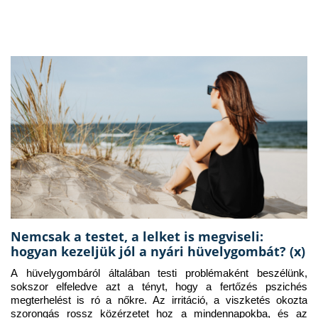
Nemcsak a testet, a lelket is megviseli:
hogyan kezeljük jól a nyári hüvelygombát? (x)
A hüvelygombáról általában testi problémaként beszélünk, 
sokszor elfeledve azt a tényt, hogy a fertőzés pszichés 
megterhelést is ró a nőkre. Az irritáció, a viszketés okozta 
szorongás rossz közérzetet hoz a mindennapokba, és az 