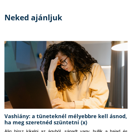
Neked ajánljuk
Vashiány: a tüneteknél mélyebbre kell ásnod,
ha meg szeretnéd szüntetni (x)
Alig bírsz kikelni az ágyból, sápadt vagy, hullik a hajad és 