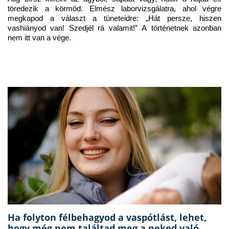
töredezik a körmöd. Elmész laborvizsgálatra, ahol végre 
megkapod a választ a tüneteidre: „Hát persze, hiszen 
vashiányod van! Szedjél rá valamit!” A történetnek azonban 
nem itt van a vége.
Ha folyton félbehagyod a vaspótlást, lehet,
hogy még nem találtad meg a neked való