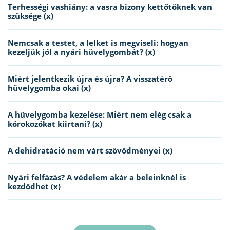
Terhességi vashiány: a vasra bizony kettőtöknek van
szüksége (x)
Nemcsak a testet, a lelket is megviseli: hogyan
kezeljük jól a nyári hüvelygombát? (x)
Miért jelentkezik újra és újra? A visszatérő
hüvelygomba okai (x)
A hüvelygomba kezelése: Miért nem elég csak a
kórokozókat kiirtani? (x)
A dehidratáció nem várt szövődményei (x)
Nyári felfázás? A védelem akár a beleinknél is
kezdődhet (x)