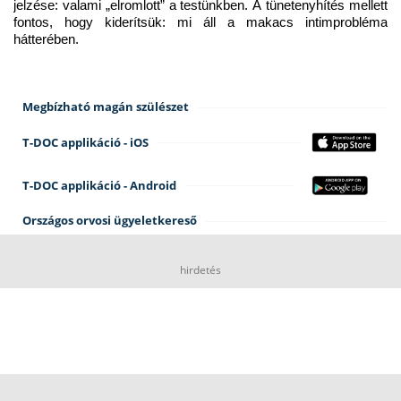
jelzése: valami „elromlott” a testünkben. A tünetenyhítés mellett 
fontos, hogy kiderítsük: mi áll a makacs intimprobléma 
hátterében.
Megbízható magán szülészet
T-DOC applikáció - iOS
T-DOC applikáció - Android
Országos orvosi ügyeletkereső
hirdetés