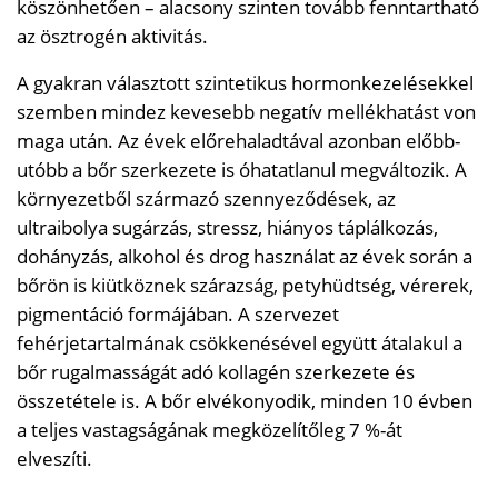
köszönhetően – alacsony szinten tovább fenntartható
az ösztrogén aktivitás.
A gyakran választott szintetikus hormonkezelésekkel
szemben mindez kevesebb negatív mellékhatást von
maga után. Az évek előrehaladtával azonban előbb-
utóbb a bőr szerkezete is óhatatlanul megváltozik. A
környezetből származó szennyeződések, az
ultraibolya sugárzás, stressz, hiányos táplálkozás,
dohányzás, alkohol és drog használat az évek során a
bőrön is kiütköznek szárazság, petyhüdtség, vérerek,
pigmentáció formájában. A szervezet
fehérjetartalmának csökkenésével együtt átalakul a
bőr rugalmasságát adó kollagén szerkezete és
összetétele is. A bőr elvékonyodik, minden 10 évben
a teljes vastagságának megközelítőleg 7 %-át
elveszíti.