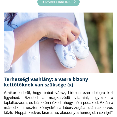
TOVÁBBI CIKKEINK
Terhességi vashiány: a vasra bizony
kettőtöknek van szüksége (x)
Amikor kiderül, hogy babát vársz, hirtelen ezer dologra kell 
figyelned. Szeded a magzatvédő vitamint, figyelsz a 
táplálkozásra, és büszkén nézed, ahogy nő a pocakod. Aztán a 
második trimeszter környékén a laborvizsgálat után az orvos 
közli: „Hoppá, kedves kismama, alacsony a hemoglobinszintje!”