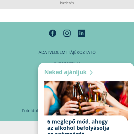
hirdetés
ADATVÉDELMI TÁJÉKOZTATÓ
IMPRESSZUM
Neked ajánljuk
MÉDIAAJÁNLAT
PARTNEREINK
KAPCSOLAT
Foteldoki
info@foteldoki.hu
Süti beállítások
6 meglepő mód, ahogy
az alkohol befolyásolja