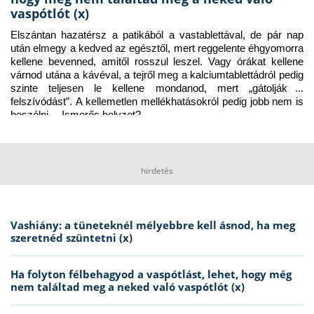
vaspótlót (x)
Elszántan hazatérsz a patikából a vastablettával, de pár nap 
után elmegy a kedved az egésztől, mert reggelente éhgyomorra 
kellene bevenned, amitől rosszul leszel. Vagy órákat kellene 
várnod utána a kávéval, a tejről meg a kalciumtablettádról pedig 
szinte teljesen le kellene mondanod, mert „gátolják a 
felszívódást”. A kellemetlen mellékhatásokról pedig jobb nem is 
beszélni… Ismerős helyzet?
hirdetés
Vashiány: a tüneteknél mélyebbre kell ásnod, ha meg
szeretnéd szüntetni (x)
Ha folyton félbehagyod a vaspótlást, lehet, hogy még
nem találtad meg a neked való vaspótlót (x)