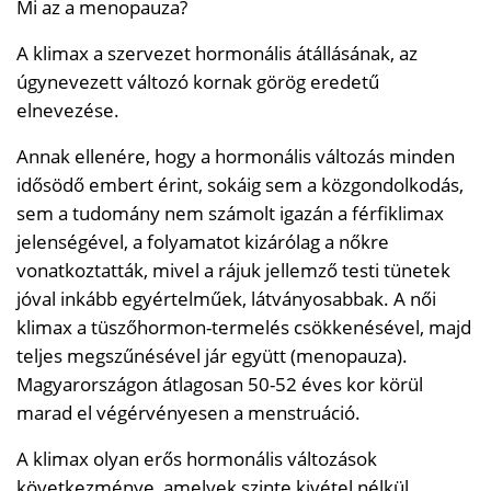
Mi az a menopauza?
A klimax a szervezet hormonális átállásának, az
úgynevezett változó kornak görög eredetű
elnevezése.
Annak ellenére, hogy a hormonális változás minden
idősödő embert érint, sokáig sem a közgondolkodás,
sem a tudomány nem számolt igazán a férfiklimax
jelenségével, a folyamatot kizárólag a nőkre
vonatkoztatták, mivel a rájuk jellemző testi tünetek
jóval inkább egyértelműek, látványosabbak. A női
klimax a tüszőhormon-termelés csökkenésével, majd
teljes megszűnésével jár együtt (menopauza).
Magyarországon átlagosan 50-52 éves kor körül
marad el végérvényesen a menstruáció.
A klimax olyan erős hormonális változások
következménye, amelyek szinte kivétel nélkül