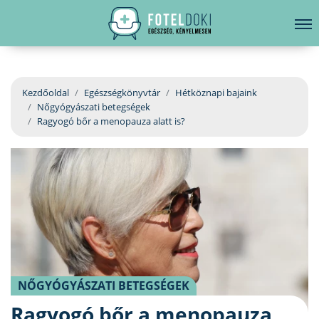
hirdetés
LELKI EGÉSZSÉG
Bejelentkezés
EGÉSZSÉGKÖNYVTÁR
Kezdőoldal
Egészségkönyvtár
Hétköznapi bajaink
Nőgyógyászati betegségek
BETEGSÉGKALAUZ
Ragyogó bőr a menopauza alatt is?
ÜGYELETKERESŐ
ORVOS VÁLASZOL
ORVOSKERESŐ
NŐGYÓGYÁSZATI BETEGSÉGEK
Ragyogó bőr a menopauza