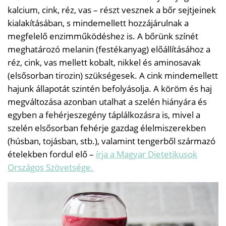
kalcium, cink, réz, vas – részt vesznek a bőr sejtjeinek
kialakításában, s mindemellett hozzájárulnak a
megfelelő enzimműködéshez is. A bőrünk színét
meghatározó melanin (festékanyag) előállításához a
réz, cink, vas mellett kobalt, nikkel és aminosavak
(elsősorban tirozin) szükségesek. A cink mindemellett
hajunk állapotát szintén befolyásolja. A köröm és haj
megváltozása azonban utalhat a szelén hiányára és
egyben a fehérjeszegény táplálkozásra is, mivel a
szelén elsősorban fehérje gazdag élelmiszerekben
(húsban, tojásban, stb.), valamint tengerből származó
ételekben fordul elő –
írja a Magyar Dietetikusok
Országos Szövetsége.