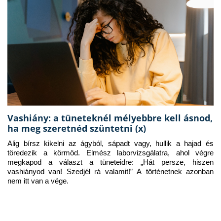
Vashiány: a tüneteknél mélyebbre kell ásnod,
ha meg szeretnéd szüntetni (x)
Alig bírsz kikelni az ágyból, sápadt vagy, hullik a hajad és 
töredezik a körmöd. Elmész laborvizsgálatra, ahol végre 
megkapod a választ a tüneteidre: „Hát persze, hiszen 
vashiányod van! Szedjél rá valamit!” A történetnek azonban 
nem itt van a vége.