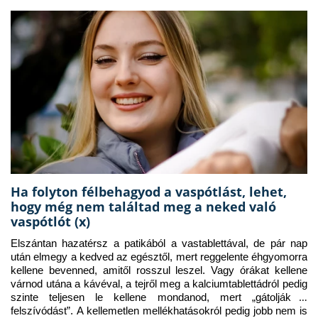
Ha folyton félbehagyod a vaspótlást, lehet,
hogy még nem találtad meg a neked való
vaspótlót (x)
Elszántan hazatérsz a patikából a vastablettával, de pár nap 
után elmegy a kedved az egésztől, mert reggelente éhgyomorra 
kellene bevenned, amitől rosszul leszel. Vagy órákat kellene 
várnod utána a kávéval, a tejről meg a kalciumtablettádról pedig 
szinte teljesen le kellene mondanod, mert „gátolják a 
felszívódást”. A kellemetlen mellékhatásokról pedig jobb nem is 