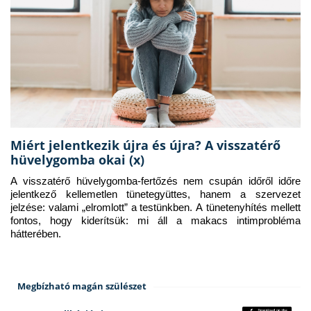
Miért jelentkezik újra és újra? A visszatérő
hüvelygomba okai (x)
A visszatérő hüvelygomba-fertőzés nem csupán időről időre 
jelentkező kellemetlen tünetegyüttes, hanem a szervezet 
jelzése: valami „elromlott” a testünkben. A tünetenyhítés mellett 
fontos, hogy kiderítsük: mi áll a makacs intimprobléma 
hátterében.
Megbízható magán szülészet