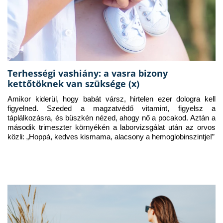
Terhességi vashiány: a vasra bizony
kettőtöknek van szüksége (x)
Amikor kiderül, hogy babát vársz, hirtelen ezer dologra kell 
figyelned. Szeded a magzatvédő vitamint, figyelsz a 
táplálkozásra, és büszkén nézed, ahogy nő a pocakod. Aztán a 
második trimeszter környékén a laborvizsgálat után az orvos 
közli: „Hoppá, kedves kismama, alacsony a hemoglobinszintje!”