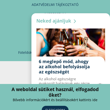
ADATVÉDELMI TÁJÉKOZTATÓ
IMPRESSZUM
Neked ajánljuk
MÉDIAAJÁNLAT
PARTNEREINK
KAPCSOLAT
Foteldoki
info@foteldoki.hu
Süti beállítások
6 meglepő mód, ahogy
az alkohol befolyásolja
az egészségét
Az alkohol egészségre
gyakorolt ​​hatásának egy része
jól ismert, mások azonban
A weboldal sütiket használ, elfogadod
meglepők lehetnek. Van hat
őket?
kevésbé ismert hatás, amelyet
Bővebb információkért és beállításokért kattints ide
az alkohol gyakorol a
szervezetre.