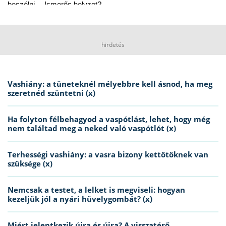
beszélni… Ismerős helyzet?
hirdetés
Vashiány: a tüneteknél mélyebbre kell ásnod, ha meg
szeretnéd szüntetni (x)
Ha folyton félbehagyod a vaspótlást, lehet, hogy még
nem találtad meg a neked való vaspótlót (x)
Terhességi vashiány: a vasra bizony kettőtöknek van
szüksége (x)
Nemcsak a testet, a lelket is megviseli: hogyan
kezeljük jól a nyári hüvelygombát? (x)
Miért jelentkezik újra és újra? A visszatérő