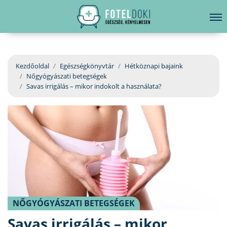
hirdetés
LELKI EGÉSZSÉG
Bejelentkezés
EGÉSZSÉGKÖNYVTÁR
Kezdőoldal
Egészségkönyvtár
Hétköznapi bajaink
Nőgyógyászati betegségek
BETEGSÉGKALAUZ
Savas irrigálás – mikor indokolt a használata?
ÜGYELETKERESŐ
ORVOS VÁLASZOL
ORVOSKERESŐ
NŐGYÓGYÁSZATI BETEGSÉGEK
Savas irrigálás – mikor