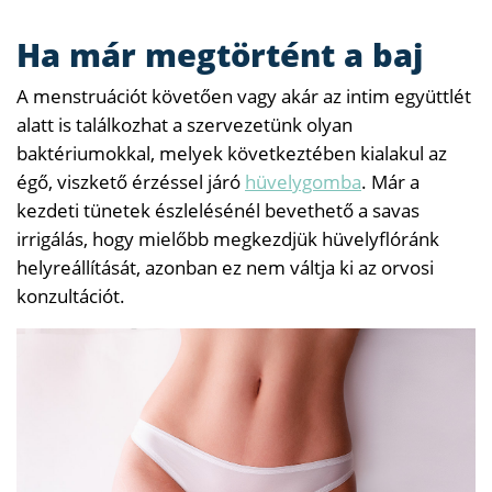
Ha már megtörtént a baj
A menstruációt követően vagy akár az intim együttlét
alatt is találkozhat a szervezetünk olyan
baktériumokkal, melyek következtében kialakul az
égő, viszkető érzéssel járó
hüvelygomba
. Már a
kezdeti tünetek észlelésénél bevethető a savas
irrigálás, hogy mielőbb megkezdjük hüvelyflóránk
helyreállítását, azonban ez nem váltja ki az orvosi
konzultációt.