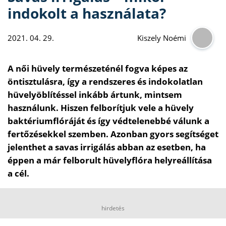
indokolt a használata?
2021. 04. 29.
Kiszely Noémi
A női hüvely természeténél fogva képes az
öntisztulásra, így a rendszeres és indokolatlan
hüvelyöblítéssel inkább ártunk, mintsem
használunk. Hiszen felborítjuk vele a hüvely
baktériumflóráját és így védtelenebbé válunk a
fertőzésekkel szemben. Azonban gyors segítséget
jelenthet a savas irrigálás abban az esetben, ha
éppen a már felborult hüvelyflóra helyreállítása
a cél.
hirdetés