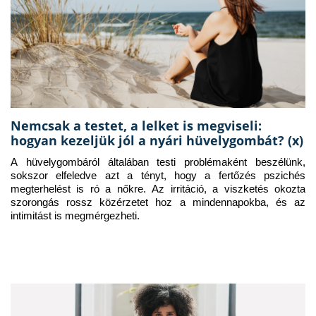
Nemcsak a testet, a lelket is megviseli:
hogyan kezeljük jól a nyári hüvelygombát? (x)
A hüvelygombáról általában testi problémaként beszélünk, 
sokszor elfeledve azt a tényt, hogy a fertőzés pszichés 
megterhelést is ró a nőkre. Az irritáció, a viszketés okozta 
szorongás rossz közérzetet hoz a mindennapokba, és az 
intimitást is megmérgezheti.