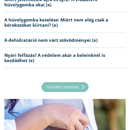
hüvelygomba okai (x)
A hüvelygomba kezelése: Miért nem elég csak a
kórokozókat kiirtani? (x)
A dehidratáció nem várt szövődményei (x)
Nyári felfázás? A védelem akár a beleinknél is
kezdődhet (x)
TOVÁBBI CIKKEINK