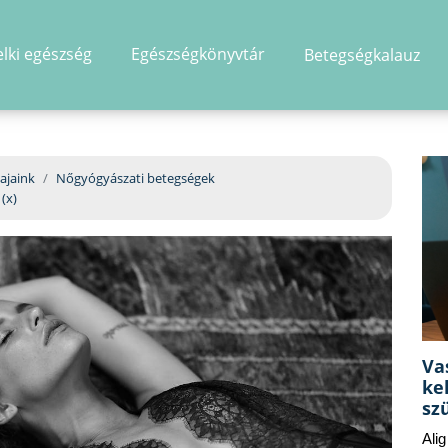
elki egészség
Egészségkönyvtár
Betegségkalauz
hirdetés
ajaink
Nőgyógyászati betegségek
(x)
Va
ke
sz
Ali