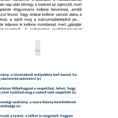
pár nap után elmegy a kedved az egésztől, mert 
gelente éhgyomorra kellene bevenned, amitől 
szul leszel. Vagy órákat kellene várnod utána a 
éval, a tejről meg a kalciumtablettádról pedig 
nte teljesen le kellene mondanod, mert „gátolják 
elszívódást”. A kellemetlen mellékhatásokról 
ig jobb nem is beszélni… Ismerős helyzet?
hirdetés
hiány: a tüneteknél mélyebbre kell ásnod, ha
 szeretnéd szüntetni (x)
folyton félbehagyod a vaspótlást, lehet, hogy
 nem találtad meg a neked való vaspótlót (x)
hességi vashiány: a vasra bizony kettőtöknek
 szüksége (x)
csak a testet, a lelket is megviseli: hogyan