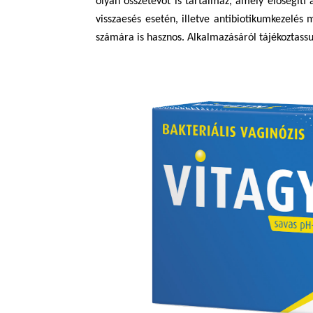
olyan összetevőt is tartalmaz, amely elősegíti
visszaesés esetén, illetve antibiotikumkezelé
számára is hasznos. Alkalmazásáról tájékoztass