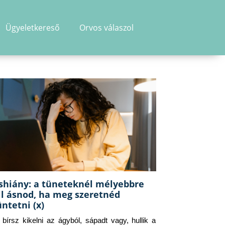
Ügyeletkereső
Orvos válaszol
shiány: a tüneteknél mélyebbre
ll ásnod, ha meg szeretnéd
üntetni (x)
g bírsz kikelni az ágyból, sápadt vagy, hullik a 