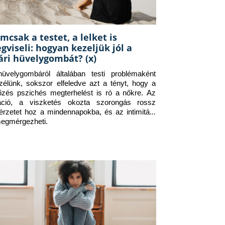
mcsak a testet, a lelket is
gviseli: hogyan kezeljük jól a
ári hüvelygombát? (x)
üvelygombáról általában testi problémaként 
zélünk, sokszor elfeledve azt a tényt, hogy a 
tőzés pszichés megterhelést is ró a nőkre. Az 
itáció, a viszketés okozta szorongás rossz 
érzetet hoz a mindennapokba, és az intimitást 
megmérgezheti.