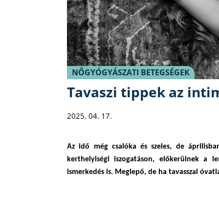
NŐGYÓGYÁSZATI BETEGSÉGEK
Tavaszi tippek az int
2025. 04. 17.
Az idő még csalóka és szeles, de áprilisb
kerthelyiségi iszogatáson, előkerülnek a 
ismerkedés is. Meglepő, de ha tavasszal óvatl