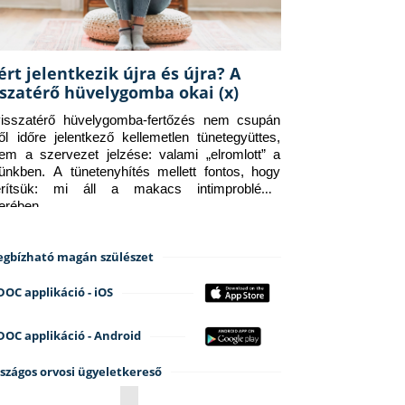
ért jelentkezik újra és újra? A
sszatérő hüvelygomba okai (x)
isszatérő hüvelygomba-fertőzés nem csupán 
ről időre jelentkező kellemetlen tünetegyüttes, 
em a szervezet jelzése: valami „elromlott” a 
tünkben. A tünetenyhítés mellett fontos, hogy 
erítsük: mi áll a makacs intimprobléma 
terében.
gbízható magán szülészet
DOC applikáció - iOS
DOC applikáció - Android
szágos orvosi ügyeletkereső