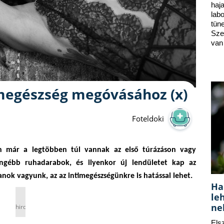
ha
lab
tün
Sze
van
imegészség megóvásához (x)
Foteldoki
an már a legtöbben túl vannak az első túrázáson vagy
lengébb ruhadarabok, és ilyenkor új lendületet kap az
anok vagyunk, az az intimegészségünkre is hatással lehet.
Ha
le
ne
hirdetés
Els