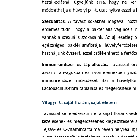
tisztálkodásnál ügyeljünk arra, hogy ne ker
módosíthatja a hüvelyi pH-t, utat nyitva ezzel 
Szexualitás.
A tavasz sokaknál magával hozza a
érdemes tudni, hogy a bakteriális vaginózis 
vannak a szexuális szokásaink. Az új, esetleg t
egészséges baktériumflórája hüvelyfertőzés
használjunk óvszert, ezzel csökkenthető a fertőz
Immunrendszer és táplálkozás.
Tavasszal ér
ásványi anyagokban és nyomelemekben gazdag,
immunrendszer működését. Bár a hüvelyflóra
Lactobacillus-flóra táplálása és megerősítése
Vitagyn C: saját flórám, saját életem
Tavasszal se feledkezzünk el a saját flóránk véd
kezelésének és megelőzésének kiegészítésére 
Tejsav- és C-vitamintartalma révén helyreállítj