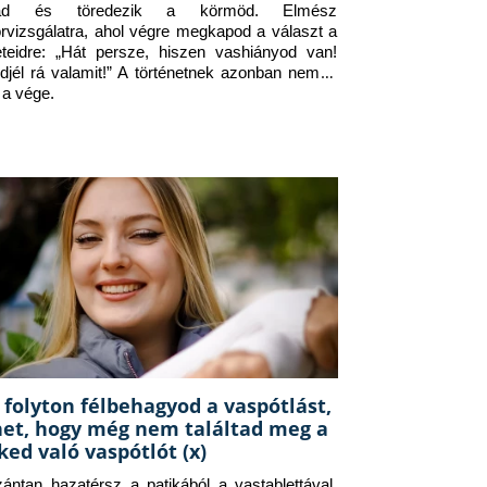
jad és töredezik a körmöd. Elmész 
orvizsgálatra, ahol végre megkapod a választ a 
eteidre: „Hát persze, hiszen vashiányod van! 
djél rá valamit!” A történetnek azonban nem itt 
 a vége.
 folyton félbehagyod a vaspótlást,
het, hogy még nem találtad meg a
ked való vaspótlót (x)
zántan hazatérsz a patikából a vastablettával, 