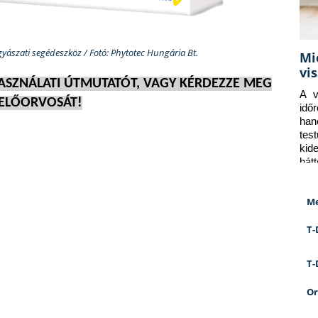
yászati segédeszköz / Fotó: Phytotec Hungária Bt.
Mi
vi
HASZNÁLATI ÚTMUTATÓT, VAGY KÉRDEZZE MEG
A v
ELŐORVOSÁT!
idő
han
tes
kid
hát
Me
T-
T-
Or