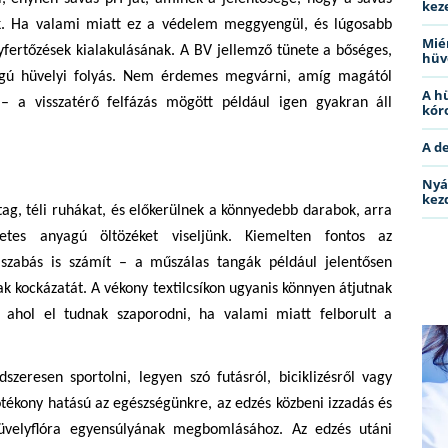
kez
k. Ha valami miatt ez a védelem meggyengül, és lúgosabb
Miér
lyfertőzések kialakulásának. A BV jellemző tünete a bőséges,
hüv
szagú hüvelyi folyás. Nem érdemes megvárni, amíg magától
A h
– a visszatérő felfázás mögött például igen gyakran áll
kóro
A d
Nyá
kez
ag, téli ruhákat, és előkerülnek a könnyedebb darabok, arra
zetes anyagú öltözéket viseljünk. Kiemelten fontos az
szabás is számít – a műszálas tangák például jelentősen
ak kockázatát. A vékony textilcsíkon ugyanis könnyen átjutnak
, ahol el tudnak szaporodni, ha valami miatt felborult a
szeresen sportolni, legyen szó futásról, biciklizésről vagy
ékony hatású az egészségünkre, az edzés közbeni izzadás és
üvelyflóra egyensúlyának megbomlásához. Az edzés utáni