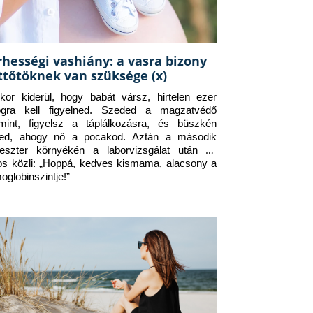
rhességi vashiány: a vasra bizony
ttőtöknek van szüksége (x)
kor kiderül, hogy babát vársz, hirtelen ezer 
ogra kell figyelned. Szeded a magzatvédő 
amint, figyelsz a táplálkozásra, és büszkén 
ed, ahogy nő a pocakod. Aztán a második 
meszter környékén a laborvizsgálat után az 
os közli: „Hoppá, kedves kismama, alacsony a 
oglobinszintje!”