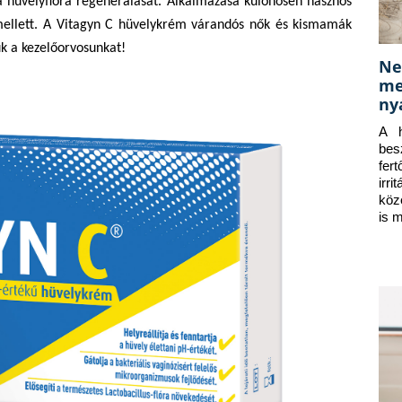
 a hüvelyflóra regenerálását. Alkalmazása különösen hasznos
s mellett. A Vitagyn C hüvelykrém várandós nők és kismamák
uk a kezelőorvosunkat!
Ne
me
ny
A h
bes
fer
irr
köz
is 