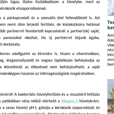
üljön lúgos, illatos tisztálkodószer a hüvelybe, mert az
a kórokozók elszaporodásának.
 párkapcsolati és a szexuális élet fellendülését is. Azt
Te
nem nemi úton terjedő fertőzés, de kialakulására hatással
ke
öbb partnerrel fenntartott kapcsolatnál a partner(ek) saját,
Ami
es panaszokat okozhat. Ha új partnerrel bújunk ágyba,
dol
és kockázata.
vit
néz
demes odafigyelni az étrendre is, hiszen a vitaminokban,
tri
orv
 kiegyensúlyozott és vegyes táplálkozás befolyásolja az
hem
 közvetlenül az étkezéssel nem befolyásolható, a saját
 mindenképpen hasznos az intimegészségünk megőrzésében.
elméről! A bakteriális hüvelyfertőzés és a visszatérő felfázás
a patikákban vény nélkül elérhető a
Vitagyn C
hüvelykrém.
a a savas hüvelyi pH-t, gátolja a kórokozók szaporodását, és