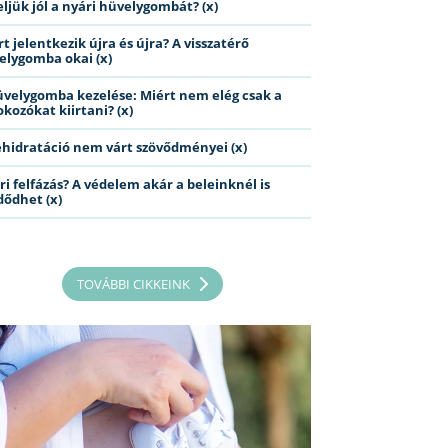
eljük jól a nyári hüvelygombát? (x)
t jelentkezik újra és újra? A visszatérő
elygomba okai (x)
üvelygomba kezelése: Miért nem elég csak a
kozókat kiirtani? (x)
ehidratáció nem várt szövődményei (x)
ri felfázás? A védelem akár a beleinknél is
dődhet (x)
TOVÁBBI CIKKEINK