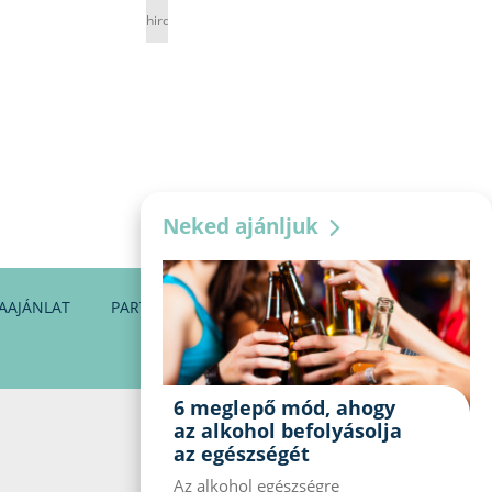
hirdetés
Neked ajánljuk
AAJÁNLAT
PARTNEREINK
KAPCSOLAT
6 meglepő mód, ahogy
az alkohol befolyásolja
az egészségét
Az alkohol egészségre