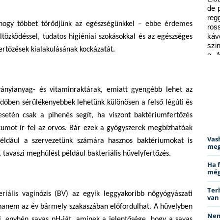
de 
reg
 hogy többet törődjünk az egészségünkkel – ebbe érdemes
ros
káv
öltözködéssel, tudatos higiéniai szokásokkal és az egészséges
szi
ertőzések kialakulásának kockázatát.
a f
ped
ványianyag- és vitaminraktárak, emiatt gyengébb lehet az
őben sérülékenyebbek lehetünk különösen a felső légúti és
esetén csak a pihenés segít, ha viszont baktériumfertőzés
ikumot ír fel az orvos. Bár ezek a gyógyszerek megbízhatóak
Vas
például a szervezetünk számára hasznos baktériumokat is
meg
 tavaszi meghűlést például bakteriális hüvelyfertőzés.
Ha 
még
Ter
riális vaginózis (BV) az egyik leggyakoribb nőgyógyászati
van
anem az év bármely szakaszában előfordulhat. A hüvelyben
Nem
ani, enyhén savas pH-ját, aminek a jelentősége, hogy a savas