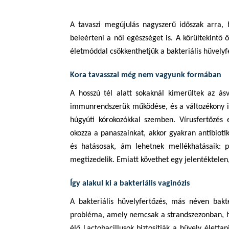
A tavaszi megújulás nagyszerű időszak arra,
beleérteni a női egészséget is. A körültekintő 
életmóddal csökkenthetjük a bakteriális hüvelyf
Kora tavasszal még nem vagyunk formában
A hosszú tél alatt sokaknál kimerültek az ás
immunrendszerük működése, és a változékony id
húgyúti kórokozókkal szemben. Vírusfertőzés 
okozza a panaszainkat, akkor gyakran antibiot
és hatásosak, ám lehetnek mellékhatásaik: 
megtizedelik. Emiatt követhet egy jelentéktelen,
Így alakul ki a bakteriális vaginózis
A bakteriális hüvelyfertőzés, más néven bakte
probléma, amely nemcsak a strandszezonban, h
élő Lactobacillusok biztosítják a hüvely élett