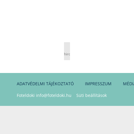
hirdetés
ADATVÉDELMI TÁJÉKOZTATÓ
IMPRESSZUM
MÉDI
Foteldoki
info@foteldoki.hu
Süti beállítások