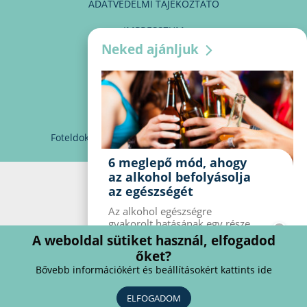
ADATVÉDELMI TÁJÉKOZTATÓ
IMPRESSZUM
Neked ajánljuk
MÉDIAAJÁNLAT
PARTNEREINK
KAPCSOLAT
Foteldoki
info@foteldoki.hu
Süti beállítások
6 meglepő mód, ahogy
az alkohol befolyásolja
az egészségét
Az alkohol egészségre
gyakorolt ​​hatásának egy része
jól ismert, mások azonban
A weboldal sütiket használ, elfogadod
meglepők lehetnek. Van hat
őket?
kevésbé ismert hatás, amelyet
Bővebb információkért és beállításokért kattints ide
az alkohol gyakorol a
szervezetre.
ELFOGADOM