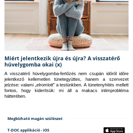
Miért jelentkezik újra és újra? A visszatérő
hüvelygomba okai (x)
A visszatérő hüvelygomba-fertőzés nem csupán időről időre 
jelentkező kellemetlen tünetegyüttes, hanem a szervezet 
jelzése: valami „elromlott” a testünkben. A tünetenyhítés mellett 
fontos, hogy kiderítsük: mi áll a makacs intimprobléma 
hátterében.
Megbízható magán szülészet
T-DOC applikáció - iOS