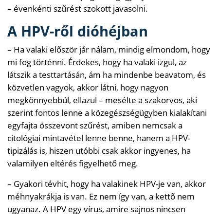
– évenkénti szűrést szokott javasolni.
A HPV-ről dióhéjban
– Ha valaki először jár nálam, mindig elmondom, hogy
mi fog történni. Érdekes, hogy ha valaki izgul, az
látszik a testtartásán, ám ha mindenbe beavatom, és
közvetlen vagyok, akkor látni, hogy nagyon
megkönnyebbül, ellazul – mesélte a szakorvos, aki
szerint fontos lenne a közegészségügyben kialakítani
egyfajta összevont szűrést, amiben nemcsak a
citológiai mintavétel lenne benne, hanem a HPV-
tipizálás is, hiszen utóbbi csak akkor ingyenes, ha
valamilyen eltérés figyelhető meg.
– Gyakori tévhit, hogy ha valakinek HPV-je van, akkor
méhnyakrákja is van. Ez nem így van, a kettő nem
ugyanaz. A HPV egy vírus, amire sajnos nincsen