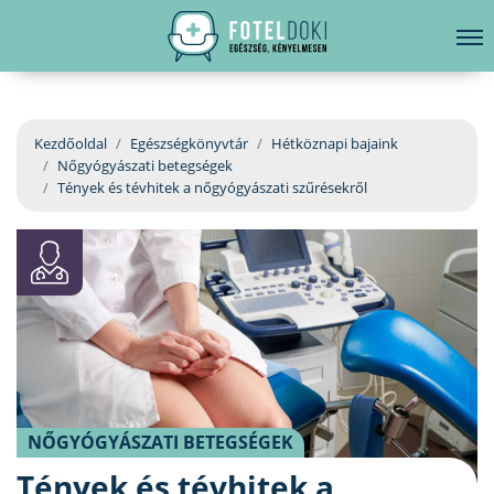
hirdetés
LELKI EGÉSZSÉG
Bejelentkezés
EGÉSZSÉGKÖNYVTÁR
Kezdőoldal
Egészségkönyvtár
Hétköznapi bajaink
Nőgyógyászati betegségek
BETEGSÉGKALAUZ
Tények és tévhitek a nőgyógyászati szűrésekről
ÜGYELETKERESŐ
ORVOS VÁLASZOL
ORVOSKERESŐ
NŐGYÓGYÁSZATI BETEGSÉGEK
Tények és tévhitek a