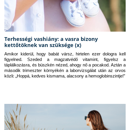
Terhességi vashiány: a vasra bizony
kettőtöknek van szüksége (x)
Amikor kiderül, hogy babát vársz, hirtelen ezer dologra kell 
figyelned. Szeded a magzatvédő vitamint, figyelsz a 
táplálkozásra, és büszkén nézed, ahogy nő a pocakod. Aztán a 
második trimeszter környékén a laborvizsgálat után az orvos 
közli: „Hoppá, kedves kismama, alacsony a hemoglobinszintje!”