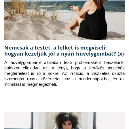
Nemcsak a testet, a lelket is megviseli:
hogyan kezeljük jól a nyári hüvelygombát? (x)
A hüvelygombáról általában testi problémaként beszélünk, 
sokszor elfeledve azt a tényt, hogy a fertőzés pszichés 
megterhelést is ró a nőkre. Az irritáció, a viszketés okozta 
szorongás rossz közérzetet hoz a mindennapokba, és az 
intimitást is megmérgezheti.