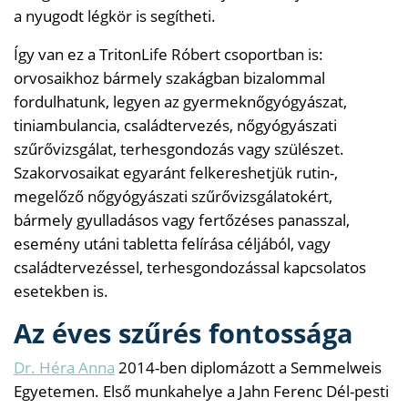
a nyugodt légkör is segítheti.
Így van ez a TritonLife Róbert csoportban is:
orvosaikhoz bármely szakágban bizalommal
fordulhatunk, legyen az gyermeknőgyógyászat,
tiniambulancia, családtervezés, nőgyógyászati
szűrővizsgálat, terhesgondozás vagy szülészet.
Szakorvosaikat egyaránt felkereshetjük rutin-,
megelőző nőgyógyászati szűrővizsgálatokért,
bármely gyulladásos vagy fertőzéses panasszal,
esemény utáni tabletta felírása céljából, vagy
családtervezéssel, terhesgondozással kapcsolatos
esetekben is.
Az éves szűrés fontossága
Dr. Héra Anna
2014-ben diplomázott a Semmelweis
Egyetemen. Első munkahelye a Jahn Ferenc Dél-pesti