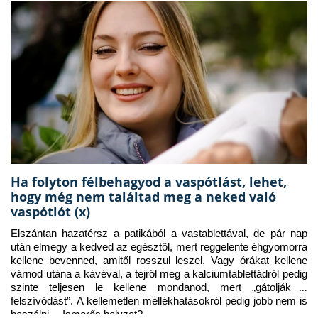
Ha folyton félbehagyod a vaspótlást, lehet,
hogy még nem találtad meg a neked való
vaspótlót (x)
Elszántan hazatérsz a patikából a vastablettával, de pár nap 
után elmegy a kedved az egésztől, mert reggelente éhgyomorra 
kellene bevenned, amitől rosszul leszel. Vagy órákat kellene 
várnod utána a kávéval, a tejről meg a kalciumtablettádról pedig 
szinte teljesen le kellene mondanod, mert „gátolják a 
felszívódást”. A kellemetlen mellékhatásokról pedig jobb nem is 
beszélni… Ismerős helyzet?