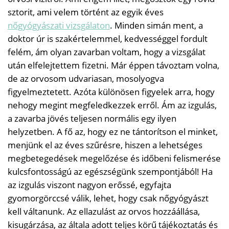
sztorit, ami velem történt az egyik éves
nőgyógyászati vizsgálaton
. Minden simán ment, a
doktor úr is szakértelemmel, kedvességgel fordult
felém, ám olyan zavarban voltam, hogy a vizsgálat
után elfelejtettem fizetni. Már éppen távoztam volna,
de az orvosom udvariasan, mosolyogva
figyelmeztetett. Azóta különösen figyelek arra, hogy
nehogy megint megfeledkezzek erről. Ám az izgulás,
a zavarba jövés teljesen normális egy ilyen
helyzetben. A fő az, hogy ez ne tántorítson el minket,
menjünk el az éves szűrésre, hiszen a lehetséges
megbetegedések megelőzése és időbeni felismerése
kulcsfontosságú az egészségünk szempontjából! Ha
az izgulás viszont nagyon erőssé, egyfajta
gyomorgörccsé válik, lehet, hogy csak nőgyógyászt
kell váltanunk. Az ellazulást az orvos hozzáállása,
kisugárzása, az általa adott teljes körű tájékoztatás és