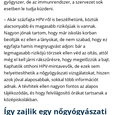
gyógyszer, de az immunrendszer, a szervezet sok
esetben le tudja küzdeni.
– Akár százfajta HPV-ről is beszélhetünk, köztük
alacsonyabb és magasabb rizikójúak is vannak.
Nagyon jónak tartom, hogy már iskolás korban
beoltják ez ellen a lányokat, de nem szabad, hogy ez
egyfajta hamis megnyugvást adjon: bár a
legmagasabb rizikójú törzsek ellen véd az oltás, attól
még el kell járni rákszűrésre, hogy megelőzzük a bajt.
Kaphatók otthoni HPV-mintavevők, de ezek sem
helyettesíthetik a nőgyógyászati vizsgálatokat, hiszen
azok jóval alaposabbak, sokkal több információt
adnak. A tévhitek ellen nagyon fontos az alapos
tájékozódás, és hogy felvilágosító órákat tartsanak a
középiskolákban.
Így zajlik egy nőgyógyászati