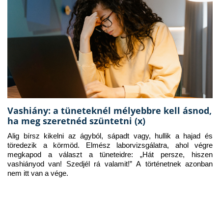
Vashiány: a tüneteknél mélyebbre kell ásnod,
ha meg szeretnéd szüntetni (x)
Alig bírsz kikelni az ágyból, sápadt vagy, hullik a hajad és 
töredezik a körmöd. Elmész laborvizsgálatra, ahol végre 
megkapod a választ a tüneteidre: „Hát persze, hiszen 
vashiányod van! Szedjél rá valamit!” A történetnek azonban 
nem itt van a vége.