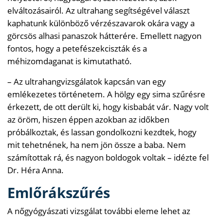
elváltozásairól. Az ultrahang segítségével választ
kaphatunk különböző vérzészavarok okára vagy a
görcsös alhasi panaszok hátterére. Emellett nagyon
fontos, hogy a petefészekciszták és a
méhizomdaganat is kimutatható.
– Az ultrahangvizsgálatok kapcsán van egy
emlékezetes történetem. A hölgy egy sima szűrésre
érkezett, de ott derült ki, hogy kisbabát vár. Nagy volt
az öröm, hiszen éppen azokban az időkben
próbálkoztak, és lassan gondolkozni kezdtek, hogy
mit tehetnének, ha nem jön össze a baba. Nem
számítottak rá, és nagyon boldogok voltak – idézte fel
Dr. Héra Anna.
Emlőrákszűrés
A nőgyógyászati vizsgálat további eleme lehet az