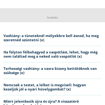
hirdetés
Vashiány: a tüneteknél mélyebbre kell ásnod, ha meg
szeretnéd szüntetni (x)
Ha folyton félbehagyod a vaspótlást, lehet, hogy még
nem találtad meg a neked való vaspótlót (x)
Terhességi vashiány: a vasra bizony kettőtöknek van
szüksége (x)
Nemcsak a testet, a lelket is megviseli: hogyan
kezeljük jól a nyári hüvelygombát? (x)
Miért jelentkezik újra és újra? A visszatérő