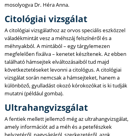
mosolyogva Dr. Héra Anna.
Citológiai vizsgálat
A citológiai vizsgálathoz az orvos speciális eszközzel
váladékmintát vesz a méhszáj felszínéről és a
méhnyakból. A mintából – egy tárgylemezen
megfelelően fixálva – kenetet készítenek. Az ebben
található hámsejtek elváltozásaiból tud majd
következtetéseket levonni a citológus. A citológiai
vizsgálat során nemcsak a hámsejteket, hanem a
különböző, gyulladást okozó kórokozókat is ki tudják
mutatni (például gomba).
Ultrahangvizsgálat
A fentiek mellett jellemző még az ultrahangvizsgálat,
amely információt ad a méh és a petefészkek
helyzetéről, nagyságáról, szerkezetéről, azok