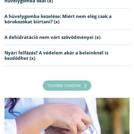
hüvelygomba okai (x)
A hüvelygomba kezelése: Miért nem elég csak a
kórokozókat kiirtani? (x)
A dehidratáció nem várt szövődményei (x)
Nyári felfázás? A védelem akár a beleinknél is
kezdődhet (x)
TOVÁBBI CIKKEINK