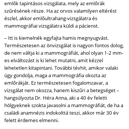
emlők tapintásos vizsgálata, mely az emlőrák
szűrésének része. Ha az orvos valamilyen eltérést
észlel, akkor emlőultrahang-vizsgálatra és
mammográfiai vizsgálatra küldi a pácienst.
– Itt is kiemelnék egyfajta hamis megnyugvást.
Természetesen az önvizsgálat is nagyon fontos dolog,
de nem váltja ki a mammográfiát, ahol olyan 1-2 mm-
es elváltozást is ki lehet mutatni, amit kézzel
lehetetlen kitapintani. További tévhit, amikor valaki
úgy gondolja, maga a mammográfia okozta az
emlőrákját. Ez természetesen fogalomzavar, a
vizsgálat nem okozza, hanem kiszűri a betegséget –
hangsúlyozta Dr. Héra Anna, aki a 40 év feletti
hölgyeknek szokta javasolni a mammográfiát, de ha a
családi anamnézis indokolttá teszi, akkor már 30 év
felett érdemes elmenni.