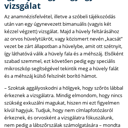
vizsgálat
Az anamnézisfelvétel, illetve a szóbeli tájékozódás
után van egy úgynevezett bimanuális (vagyis két
kézzel végzett) vizsgálat. Majd a hüvely feltárásához
az orvos hüvelytükröt, vagy közismert nevén „kacsát”
vezet be zárt állapotban a hüvelybe, amit ott szétnyit,
így láthatóvá válik a hüvely fala és a méhszáj. Elsőként
szabad szemmel, ezt követően pedig egy speciális
mikroszkóp segítségével tekintik meg a hüvely falát
és a méhszáj külső felszínét borító hámot.
– Szoktak aggályoskodni a hölgyek, hogy szőrös lábbal
érkeznek a vizsgálatra. Mindig elmondom, hogy nincs
szükség exkuzálni magukat, hiszen mi ezt figyelmen
kívül hagyjuk. Tudjuk, hogy nem címlapfotózásról
érkeznek, és orvosként a vizsgálatra fókuszálunk,
nem pedig a lábszőrszálak számolgatására – mondta