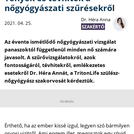
nőgyógyászati szűrésekről
Dr. Héra Anna
2021. 04. 25.
SZAKÉRTŐ
Az évente ismétlődő nőgyógyászati vizsgálat
panaszoktól függetlenül minden nő számára
javasolt. A szűrővizsgálatokról, azok
fontosságáról, tévhitekről, emlékezetes
esetekről Dr. Héra Annát, a TritonLife szülész-
nőgyógyász szakorvosát kérdeztük.
hirdetés
Érthető, ha az ember kissé izgul, legyen szó bármilyen
orvosi vizitről. Ami engem illet, megosztok egy rövid