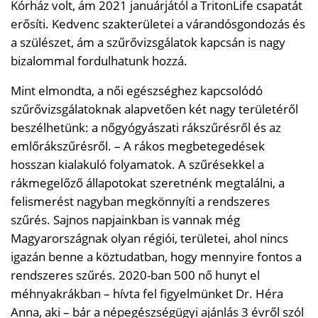
Kórház volt, ám 2021 januárjától a TritonLife csapatát
erősíti. Kedvenc szakterületei a várandósgondozás és
a szülészet, ám a szűrővizsgálatok kapcsán is nagy
bizalommal fordulhatunk hozzá.
Mint elmondta, a női egészséghez kapcsolódó
szűrővizsgálatoknak alapvetően két nagy területéről
beszélhetünk: a nőgyógyászati rákszűrésről és az
emlőrákszűrésről. – A rákos megbetegedések
hosszan kialakuló folyamatok. A szűrésekkel a
rákmegelőző állapotokat szeretnénk megtalálni, a
felismerést nagyban megkönnyíti a rendszeres
szűrés. Sajnos napjainkban is vannak még
Magyarországnak olyan régiói, területei, ahol nincs
igazán benne a köztudatban, hogy mennyire fontos a
rendszeres szűrés. 2020-ban 500 nő hunyt el
méhnyakrákban – hívta fel figyelmünket Dr. Héra
Anna, aki – bár a népegészségügyi ajánlás 3 évről szól