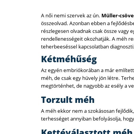
A női nemi szervek az ún.
Müller-csöv
összeolvad. Azonban ebben a fejlődésbe
részlegesen olvadnak csak össze vagy e
rendellenességeit okozhatják. A méh re
teherbeeséssel kapcsolatban diagnosztiz
Kétméhűség
Az egyén embriókorában a már említett 
méh, de csak egy hüvely jön létre. Te
megtörténhet, de nagyobb az esély a vet
Torzult méh
A méh ekkor nem a szokásosan fejlődik, 
terhességet annyiban befolyásolja, hogy
Kettéválasztott méh