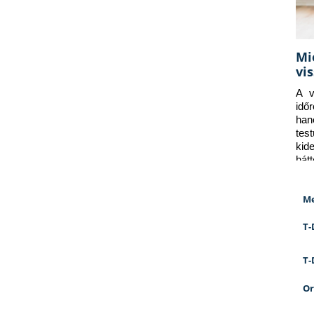
Mi
vi
A v
idő
han
tes
kid
hát
Me
T-
T-
Or