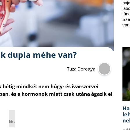
ha
lab
tün
Sze
van
nek dupla méhe van?
Tuza Dorottya
 hétig mindkét nem húgy- és ivarszervei
an, és a hormonok miatt csak utána ágazik el
Ha
le
ne
hirdetés
Els