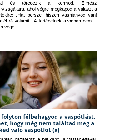
jad és töredezik a körmöd. Elmész 
orvizsgálatra, ahol végre megkapod a választ a 
eteidre: „Hát persze, hiszen vashiányod van! 
djél rá valamit!” A történetnek azonban nem itt 
 a vége.
 folyton félbehagyod a vaspótlást,
het, hogy még nem találtad meg a
ked való vaspótlót (x)
zántan hazatérsz a patikából a vastablettával, 