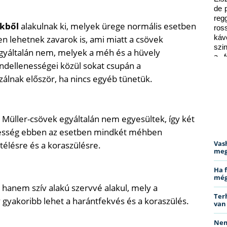
de 
reg
ekből
alakulnak ki, melyek ürege normális esetben
ros
n lehetnek zavarok is, ami miatt a csövek
káv
szi
gyáltalán nem, melyek a méh és a hüvely
a f
ndellenességei közül sokat csupán a
ped
álnak először, ha nincs egyéb tünetük.
Müller-csövek egyáltalán nem egyesültek, így két
rhesség ebben az esetben mindkét méhben
Vas
élésre és a koraszülésre.
meg
Ha 
még
hanem szív alakú szervvé alakul, mely a
Ter
 gyakoribb lehet a harántfekvés és a koraszülés.
van
Nem