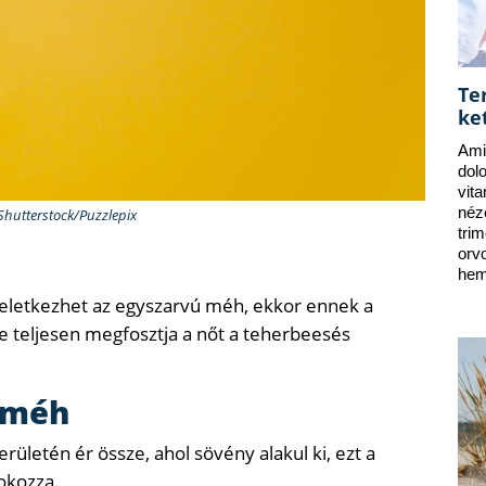
Te
ke
Ami
dol
vit
néz
 Shutterstock/Puzzlepix
tri
orv
hem
 keletkezhet az egyszarvú méh, ekkor ennek a
nte teljesen megfosztja a nőt a teherbeesés
 méh
rületén ér össze, ahol sövény alakul ki, ezt a
okozza.