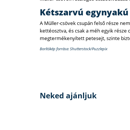
Kétszarvú egynyakú
A Müller-csövek csupán felső része nem 
kettéosztva, és csak a méh egyik része
megtermékenyített petesejt, szinte biz
Borítókép forrása: Shutterstock/Puzzlepix
Neked ajánljuk