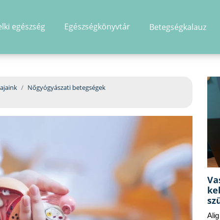
elki egészség
Egészségkönyvtár
Betegségkalauz
hirdetés
ajaink
Nőgyógyászati betegségek
Va
ke
sz
Ali