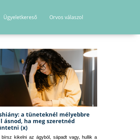
Ügyeletkereső
Orvos válaszol
shiány: a tüneteknél mélyebbre
ll ásnod, ha meg szeretnéd
üntetni (x)
g bírsz kikelni az ágyból, sápadt vagy, hullik a 