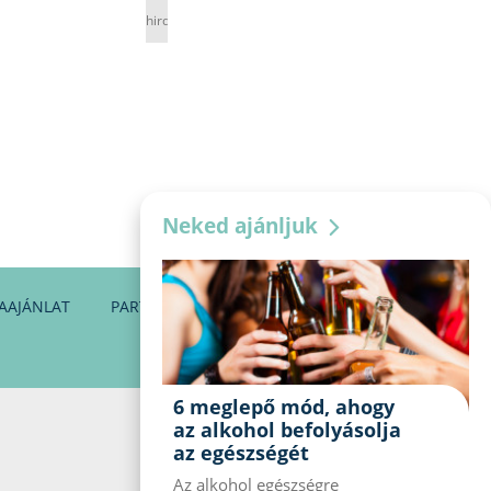
hirdetés
Neked ajánljuk
AAJÁNLAT
PARTNEREINK
KAPCSOLAT
6 meglepő mód, ahogy
az alkohol befolyásolja
az egészségét
Az alkohol egészségre