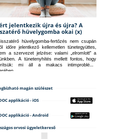
ért jelentkezik újra és újra? A
sszatérő hüvelygomba okai (x)
isszatérő hüvelygomba-fertőzés nem csupán 
ről időre jelentkező kellemetlen tünetegyüttes, 
em a szervezet jelzése: valami „elromlott” a 
tünkben. A tünetenyhítés mellett fontos, hogy 
erítsük: mi áll a makacs intimprobléma 
terében.
gbízható magán szülészet
DOC applikáció - iOS
DOC applikáció - Android
szágos orvosi ügyeletkereső