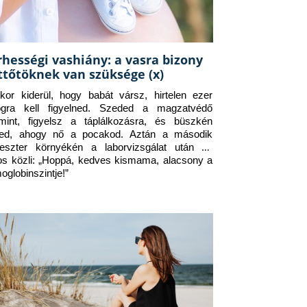
rhességi vashiány: a vasra bizony
ttőtöknek van szüksége (x)
kor kiderül, hogy babát vársz, hirtelen ezer 
ogra kell figyelned. Szeded a magzatvédő 
amint, figyelsz a táplálkozásra, és büszkén 
ed, ahogy nő a pocakod. Aztán a második 
meszter környékén a laborvizsgálat után az 
os közli: „Hoppá, kedves kismama, alacsony a 
oglobinszintje!”