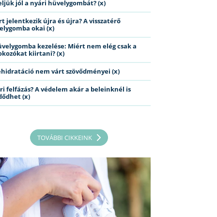
eljük jól a nyári hüvelygombát? (x)
t jelentkezik újra és újra? A visszatérő
elygomba okai (x)
üvelygomba kezelése: Miért nem elég csak a
kozókat kiirtani? (x)
ehidratáció nem várt szövődményei (x)
ri felfázás? A védelem akár a beleinknél is
dődhet (x)
TOVÁBBI CIKKEINK