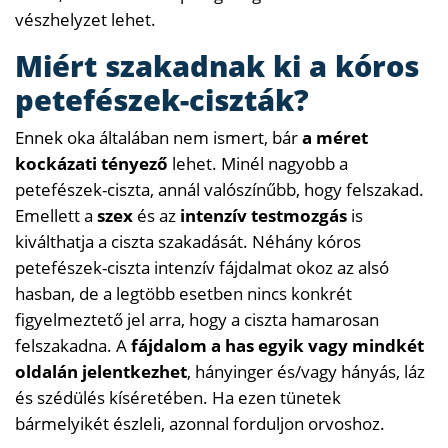
vészhelyzet lehet.
Miért szakadnak ki a kóros
petefészek-ciszták?
Ennek oka általában nem ismert, bár
a méret
kockázati tényező
lehet. Minél nagyobb a
petefészek-ciszta, annál valószínűbb, hogy felszakad.
Emellett a
szex
és az
intenzív testmozgás
is
kiválthatja a ciszta szakadását. Néhány kóros
petefészek-ciszta intenzív fájdalmat okoz az alsó
hasban, de a legtöbb esetben nincs konkrét
figyelmeztető jel arra, hogy a ciszta hamarosan
felszakadna. A
fájdalom a has egyik vagy mindkét
oldalán jelentkezhet
, hányinger és/vagy hányás, láz
és szédülés kíséretében. Ha ezen tünetek
bármelyikét észleli, azonnal forduljon orvoshoz.