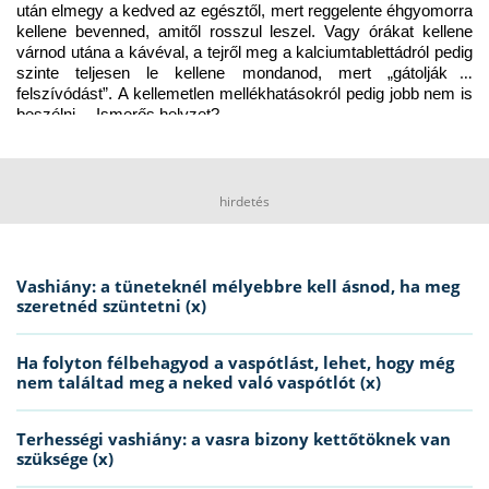
után elmegy a kedved az egésztől, mert reggelente éhgyomorra 
kellene bevenned, amitől rosszul leszel. Vagy órákat kellene 
várnod utána a kávéval, a tejről meg a kalciumtablettádról pedig 
szinte teljesen le kellene mondanod, mert „gátolják a 
felszívódást”. A kellemetlen mellékhatásokról pedig jobb nem is 
beszélni… Ismerős helyzet?
hirdetés
Vashiány: a tüneteknél mélyebbre kell ásnod, ha meg
szeretnéd szüntetni (x)
Ha folyton félbehagyod a vaspótlást, lehet, hogy még
nem találtad meg a neked való vaspótlót (x)
Terhességi vashiány: a vasra bizony kettőtöknek van
szüksége (x)