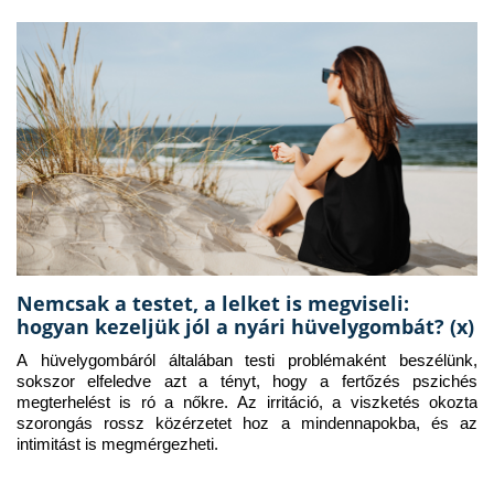
Nemcsak a testet, a lelket is megviseli:
hogyan kezeljük jól a nyári hüvelygombát? (x)
A hüvelygombáról általában testi problémaként beszélünk, 
sokszor elfeledve azt a tényt, hogy a fertőzés pszichés 
megterhelést is ró a nőkre. Az irritáció, a viszketés okozta 
szorongás rossz közérzetet hoz a mindennapokba, és az 
intimitást is megmérgezheti.