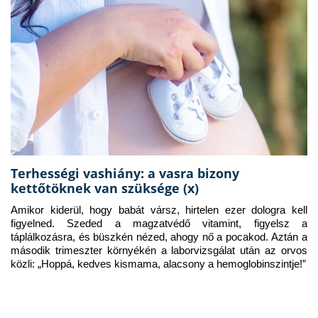
Terhességi vashiány: a vasra bizony
kettőtöknek van szüksége (x)
Amikor kiderül, hogy babát vársz, hirtelen ezer dologra kell 
figyelned. Szeded a magzatvédő vitamint, figyelsz a 
táplálkozásra, és büszkén nézed, ahogy nő a pocakod. Aztán a 
második trimeszter környékén a laborvizsgálat után az orvos 
közli: „Hoppá, kedves kismama, alacsony a hemoglobinszintje!”