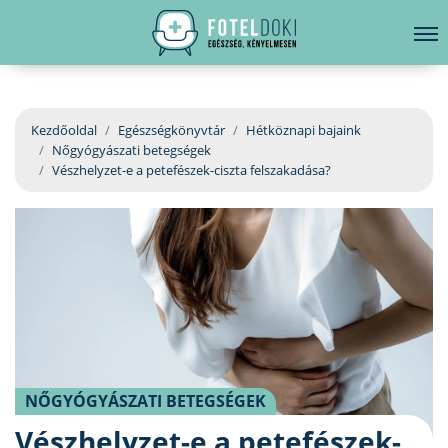
hirdetés
LELKI EGÉSZSÉG
Bejelentkezés
EGÉSZSÉGKÖNYVTÁR
Kezdőoldal
Egészségkönyvtár
Hétköznapi bajaink
Nőgyógyászati betegségek
BETEGSÉGKALAUZ
Vészhelyzet-e a petefészek-ciszta felszakadása?
ÜGYELETKERESŐ
ORVOS VÁLASZOL
ORVOSKERESŐ
NŐGYÓGYÁSZATI BETEGSÉGEK
Vészhelyzet-e a petefészek-