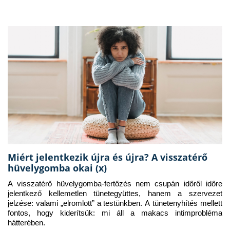
Miért jelentkezik újra és újra? A visszatérő
hüvelygomba okai (x)
A visszatérő hüvelygomba-fertőzés nem csupán időről időre 
jelentkező kellemetlen tünetegyüttes, hanem a szervezet 
jelzése: valami „elromlott” a testünkben. A tünetenyhítés mellett 
fontos, hogy kiderítsük: mi áll a makacs intimprobléma 
hátterében.