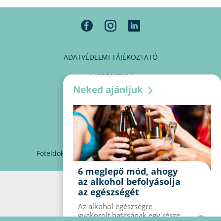
ADATVÉDELMI TÁJÉKOZTATÓ
IMPRESSZUM
Neked ajánljuk
MÉDIAAJÁNLAT
PARTNEREINK
KAPCSOLAT
Foteldoki
info@foteldoki.hu
Süti beállítások
6 meglepő mód, ahogy
az alkohol befolyásolja
az egészségét
Az alkohol egészségre
gyakorolt ​​hatásának egy része