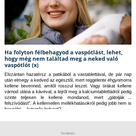
Ha folyton félbehagyod a vaspótlást, lehet,
hogy még nem találtad meg a neked való
vaspótlót (x)
Elszántan hazatérsz a patikából a vastablettával, de pár nap 
után elmegy a kedved az egésztől, mert reggelente éhgyomorra 
kellene bevenned, amitől rosszul leszel. Vagy órákat kellene 
várnod utána a kávéval, a tejről meg a kalciumtablettádról pedig 
szinte teljesen le kellene mondanod, mert „gátolják a 
felszívódást”. A kellemetlen mellékhatásokról pedig jobb nem is 
beszélni… Ismerős helyzet?
hirdetés