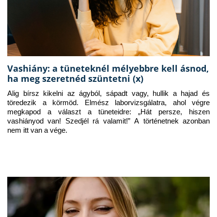
Vashiány: a tüneteknél mélyebbre kell ásnod,
ha meg szeretnéd szüntetni (x)
Alig bírsz kikelni az ágyból, sápadt vagy, hullik a hajad és 
töredezik a körmöd. Elmész laborvizsgálatra, ahol végre 
megkapod a választ a tüneteidre: „Hát persze, hiszen 
vashiányod van! Szedjél rá valamit!” A történetnek azonban 
nem itt van a vége.