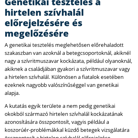
Genetikai tesztelés a
hirtelen szívhalál
előrejelzésére és
megelőzésére
A genetikai tesztelés meglehetősen előrehaladott
szakaszban van azoknál a betegcsoportoknál, akiknél
nagy a szívritmuszavar kockázata, például olyanoknál,
akiknek a családjában gyakori a szívritmuszavar vagy
a hirtelen szívhalál. Különösen a fiatalok esetében
ezeknek nagyobb valószínűséggel van genetikai
alapja.
A kutatás egyik területe a nem pedig genetikai
okokból származó hirtelen szívhalál kockázatának
azonosítására összpontosít, vagyis például a
koszorúér-problémákkal küzdő betegek vizsgálatára
összpontosít a hirtelen szívhalál előrejelzése