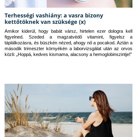
Terhességi vashiány: a vasra bizony
kettőtöknek van szüksége (x)
Amikor kiderül, hogy babát vársz, hirtelen ezer dologra kell 
figyelned. Szeded a magzatvédő vitamint, figyelsz a 
táplálkozásra, és büszkén nézed, ahogy nő a pocakod. Aztán a 
második trimeszter környékén a laborvizsgálat után az orvos 
közli: „Hoppá, kedves kismama, alacsony a hemoglobinszintje!”