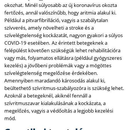
okozhat. Minél súlyosabb az új koronavírus okozta
fertőzés, annál valószínűbb, hogy aritmia alakul ki.
Például a pitvarfibrilláció, vagyis a szabálytalan
szívverés, amely növelheti a stroke és a
szívelégtelenség kockázatát, nagyon gyakori a súlyos
COVID-19 esetében. Az érintett betegeknek a
felépülést követően szükségük lehet rehabilitációra
vagy más, folyamatos ellátásra (például gyógyszeres
kezelés) a jövőbeni problémák vagy a mögöttes
szívelégtelenség megelőzése érdekében.
Amennyiben maradandó károsodás alakul ki,
beültethető szívritmus-szabályozóra is szükség lehet.
Azoknál a betegeknél, akiknél fennáll a
szívritmuszavar kialakulásának a kockázata, a
megelőzés, vagyis a védőoltás a legjobb kezelési
mód.