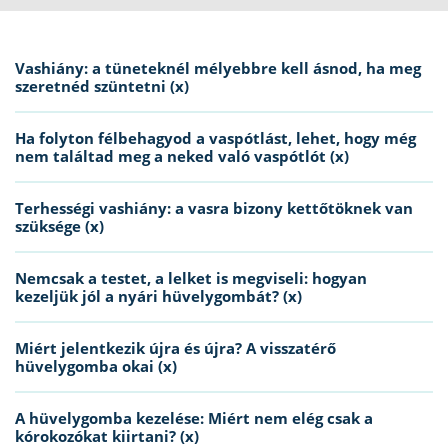
Vashiány: a tüneteknél mélyebbre kell ásnod, ha meg
szeretnéd szüntetni (x)
Ha folyton félbehagyod a vaspótlást, lehet, hogy még
nem találtad meg a neked való vaspótlót (x)
Terhességi vashiány: a vasra bizony kettőtöknek van
szüksége (x)
Nemcsak a testet, a lelket is megviseli: hogyan
kezeljük jól a nyári hüvelygombát? (x)
Miért jelentkezik újra és újra? A visszatérő
hüvelygomba okai (x)
A hüvelygomba kezelése: Miért nem elég csak a
kórokozókat kiirtani? (x)