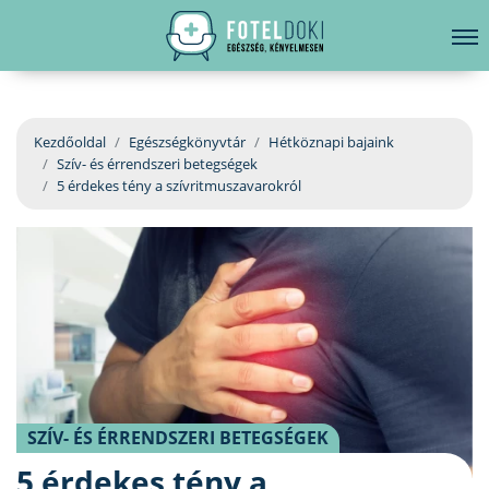
hirdetés
LELKI EGÉSZSÉG
Bejelentkezés
EGÉSZSÉGKÖNYVTÁR
Kezdőoldal
Egészségkönyvtár
Hétköznapi bajaink
Szív- és érrendszeri betegségek
BETEGSÉGKALAUZ
5 érdekes tény a szívritmuszavarokról
ÜGYELETKERESŐ
ORVOS VÁLASZOL
ORVOSKERESŐ
SZÍV- ÉS ÉRRENDSZERI BETEGSÉGEK
5 érdekes tény a