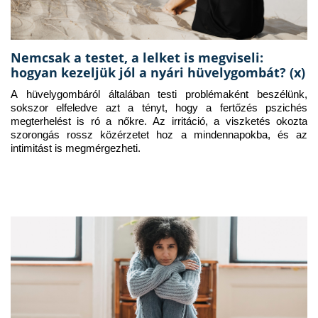
Nemcsak a testet, a lelket is megviseli:
hogyan kezeljük jól a nyári hüvelygombát? (x)
A hüvelygombáról általában testi problémaként beszélünk, 
sokszor elfeledve azt a tényt, hogy a fertőzés pszichés 
megterhelést is ró a nőkre. Az irritáció, a viszketés okozta 
szorongás rossz közérzetet hoz a mindennapokba, és az 
intimitást is megmérgezheti.