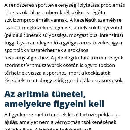
A rendszeres sporttevékenység folytatása problémás
lehet azoknál az embereknél, akiknek régóta
szívizomproblémáik vannak. A kezelésük személyre
szabott megközelítést igényel, amely sok tényezőtől
(például tünetek súlyossága, mozgástípus, intenzitás)
függ. Gyakran elegendő a gyógyszeres kezelés, így a
sportolók visszatérhetnek a szokásos
tevékenységeikhez. A jelenlegi kutatási eredmények
szerint szívritmuszavarok esetén is egyre többen
térhetnek vissza a sporthoz, mert a kockázatok
kisebbek, mint ahogy eddig gondolták a szakorvosok.
Az aritmia tünetei,
amelyekre figyelni kell
A figyelemre méltó tünetek közé tartozik például az
ájulás, amelyet nem a vérnyomás csökkenésének
tulajdonítani. A
hirtelen bekövetkező