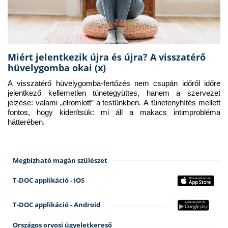
Miért jelentkezik újra és újra? A visszatérő
hüvelygomba okai (x)
A visszatérő hüvelygomba-fertőzés nem csupán időről időre 
jelentkező kellemetlen tünetegyüttes, hanem a szervezet 
jelzése: valami „elromlott” a testünkben. A tünetenyhítés mellett 
fontos, hogy kiderítsük: mi áll a makacs intimprobléma 
hátterében.
Megbízható magán szülészet
T-DOC applikáció - iOS
T-DOC applikáció - Android
Országos orvosi ügyeletkereső