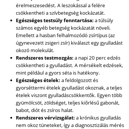
érelmeszesedést. A leszokással a felére
csökkentheti a szívbetegség kockázatát.
Egészséges testsúly fenntartása:
a túlsúly
számos egyéb betegség kockázatát növeli.
Emellett a hasban felhalmozódó zsírtípus (az
úgynevezett zsigeri zsír) kiválaszt egy gyulladást
okozó molekulát.
Rendszeres testmozgás:
a napi 20 perc edzés
csökkentheti a gyulladást. A mérsékelt edzések,
mint például a gyors séta is hatékony.
Egészséges ételek:
a feldolgozott és
gyorséttermi ételek gyulladást okoznak, a teljes
ételek viszont gyulladáscsökkentők. Egyen több
gyümölcsöt, zöldséget, teljes kiőrlésű gabonát,
babot, diót és zsíros halat.
Rendszeres vérvizsgálat:
a krónikus gyulladás
nem okoz tüneteket, így a diagnosztizálás mérés