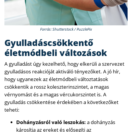
Forrás: Shutterstock / PuzzlePix
Gyulladáscsökkentő
életmódbeli változások
A gyulladást úgy kezelhető, hogy elkerüli a szervezet
gyulladásos reakcióját aktiváló tényezőket. A jó hír,
hogy ugyanezek az életmódbeli változtatások
csökkentik a rossz koleszterinszintet, a magas
vérnyomást és a magas vércukorszintet is. A
gyulladás csökkentése érdekében a következőket
teheti:
Dohányzásról való leszokás:
a dohányzás
károsítja az ereket és elősegíti az