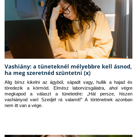
Vashiány: a tüneteknél mélyebbre kell ásnod,
ha meg szeretnéd szüntetni (x)
Alig bírsz kikelni az ágyból, sápadt vagy, hullik a hajad és 
töredezik a körmöd. Elmész laborvizsgálatra, ahol végre 
megkapod a választ a tüneteidre: „Hát persze, hiszen 
vashiányod van! Szedjél rá valamit!” A történetnek azonban 
nem itt van a vége.