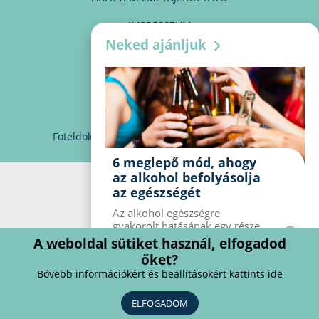
IMPRESSZUM
Neked ajánljuk
MÉDIAAJÁNLAT
PARTNEREINK
KAPCSOLAT
Foteldoki
info@foteldoki.hu
Süti beállítások
6 meglepő mód, ahogy
az alkohol befolyásolja
az egészségét
Az alkohol egészségre
gyakorolt ​​hatásának egy része
jól ismert, mások azonban
A weboldal sütiket használ, elfogadod
meglepők lehetnek. Van hat
őket?
kevésbé ismert hatás, amelyet
Bővebb információkért és beállításokért kattints ide
az alkohol gyakorol a
szervezetre.
ELFOGADOM