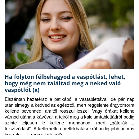
Ha folyton félbehagyod a vaspótlást, lehet,
hogy még nem találtad meg a neked való
vaspótlót (x)
Elszántan hazatérsz a patikából a vastablettával, de pár nap 
után elmegy a kedved az egésztől, mert reggelente éhgyomorra 
kellene bevenned, amitől rosszul leszel. Vagy órákat kellene 
várnod utána a kávéval, a tejről meg a kalciumtablettádról pedig 
szinte teljesen le kellene mondanod, mert „gátolják a 
felszívódást”. A kellemetlen mellékhatásokról pedig jobb nem is 
beszélni… Ismerős helyzet?