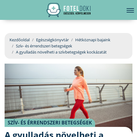
hirdetés
LELKI EGÉSZSÉG
Bejelentkezés
EGÉSZSÉGKÖNYVTÁR
Kezdőoldal
Egészségkönyvtár
Hétköznapi bajaink
Szív- és érrendszeri betegségek
BETEGSÉGKALAUZ
A gyulladás növelheti a szívbetegségek kockázatát
ÜGYELETKERESŐ
ORVOS VÁLASZOL
ORVOSKERESŐ
SZÍV- ÉS ÉRRENDSZERI BETEGSÉGEK
A gyulladás növelheti a