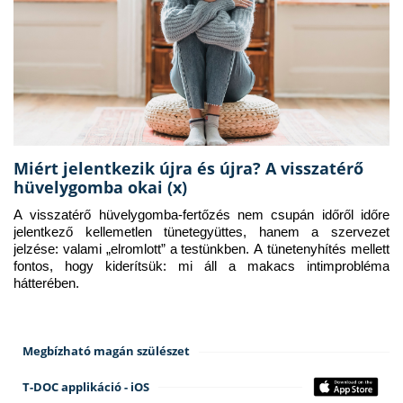
Miért jelentkezik újra és újra? A visszatérő
hüvelygomba okai (x)
A visszatérő hüvelygomba-fertőzés nem csupán időről időre 
jelentkező kellemetlen tünetegyüttes, hanem a szervezet 
jelzése: valami „elromlott” a testünkben. A tünetenyhítés mellett 
fontos, hogy kiderítsük: mi áll a makacs intimprobléma 
hátterében.
Megbízható magán szülészet
T-DOC applikáció - iOS