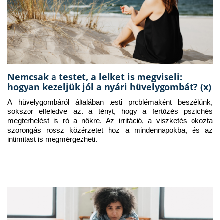
Nemcsak a testet, a lelket is megviseli:
hogyan kezeljük jól a nyári hüvelygombát? (x)
A hüvelygombáról általában testi problémaként beszélünk, 
sokszor elfeledve azt a tényt, hogy a fertőzés pszichés 
megterhelést is ró a nőkre. Az irritáció, a viszketés okozta 
szorongás rossz közérzetet hoz a mindennapokba, és az 
intimitást is megmérgezheti.