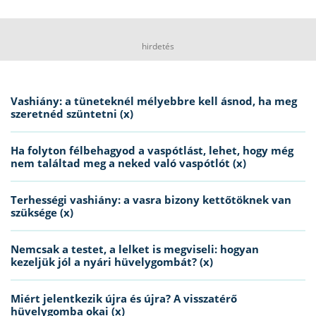
hirdetés
Vashiány: a tüneteknél mélyebbre kell ásnod, ha meg
szeretnéd szüntetni (x)
Ha folyton félbehagyod a vaspótlást, lehet, hogy még
nem találtad meg a neked való vaspótlót (x)
Terhességi vashiány: a vasra bizony kettőtöknek van
szüksége (x)
Nemcsak a testet, a lelket is megviseli: hogyan
kezeljük jól a nyári hüvelygombát? (x)
Miért jelentkezik újra és újra? A visszatérő
hüvelygomba okai (x)