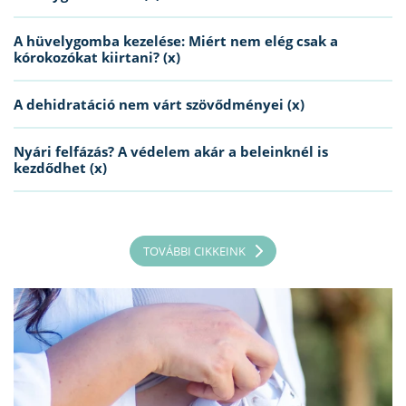
A hüvelygomba kezelése: Miért nem elég csak a
kórokozókat kiirtani? (x)
A dehidratáció nem várt szövődményei (x)
Nyári felfázás? A védelem akár a beleinknél is
kezdődhet (x)
TOVÁBBI CIKKEINK