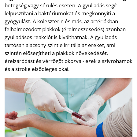
betegség vagy sérülés esetén. A gyulladás segít
lelpusztítani a baktériumokat és megkönnyíti a
gyógyulást. A koleszterin és más, az artériákban
felhalmozódott plakkok (érelmeszesedés) azonban
gyulladásos reakciót is kiválthatnak. A gyulladás
tartósan alacsony szintje irritálja az ereket, ami
szintén elősegítheti a plakkok növekedését,
érelzáródást és vérrögöt okozva - ezek a szívrohamok
és a stroke elsődleges okai.