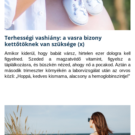
Terhességi vashiány: a vasra bizony
kettőtöknek van szüksége (x)
Amikor kiderül, hogy babát vársz, hirtelen ezer dologra kell 
figyelned. Szeded a magzatvédő vitamint, figyelsz a 
táplálkozásra, és büszkén nézed, ahogy nő a pocakod. Aztán a 
második trimeszter környékén a laborvizsgálat után az orvos 
közli: „Hoppá, kedves kismama, alacsony a hemoglobinszintje!”