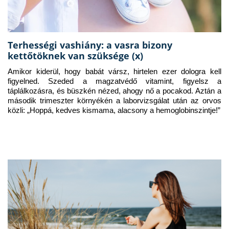
Terhességi vashiány: a vasra bizony
kettőtöknek van szüksége (x)
Amikor kiderül, hogy babát vársz, hirtelen ezer dologra kell 
figyelned. Szeded a magzatvédő vitamint, figyelsz a 
táplálkozásra, és büszkén nézed, ahogy nő a pocakod. Aztán a 
második trimeszter környékén a laborvizsgálat után az orvos 
közli: „Hoppá, kedves kismama, alacsony a hemoglobinszintje!”