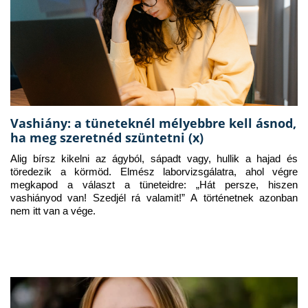
Vashiány: a tüneteknél mélyebbre kell ásnod,
ha meg szeretnéd szüntetni (x)
Alig bírsz kikelni az ágyból, sápadt vagy, hullik a hajad és 
töredezik a körmöd. Elmész laborvizsgálatra, ahol végre 
megkapod a választ a tüneteidre: „Hát persze, hiszen 
vashiányod van! Szedjél rá valamit!” A történetnek azonban 
nem itt van a vége.