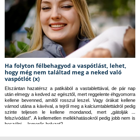
Ha folyton félbehagyod a vaspótlást, lehet,
hogy még nem találtad meg a neked való
vaspótlót (x)
Elszántan hazatérsz a patikából a vastablettával, de pár nap 
után elmegy a kedved az egésztől, mert reggelente éhgyomorra 
kellene bevenned, amitől rosszul leszel. Vagy órákat kellene 
várnod utána a kávéval, a tejről meg a kalciumtablettádról pedig 
szinte teljesen le kellene mondanod, mert „gátolják a 
felszívódást”. A kellemetlen mellékhatásokról pedig jobb nem is 
beszélni… Ismerős helyzet?