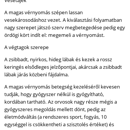
Vesetájék
A magas vérnyomás szépen lassan
vesekárosodáshoz vezet. A kiválasztási folyamatban
nagy szerepet játszó szerv megbetegedése pedig egy
ördögi kört indít el: megemeli a vérnyomást.
A végtagok szerepe
A zsibbadt, nyirkos, hideg lábak és kezek a rossz
keringés elsődleges jelzőpontjai, akárcsak a zsibbadt
lábak járás közbeni fájdalma.
A magas vérnyomás betegség kezeléséről kevesen
tudják, hogy gyógyszer nélkül is gyógyítható,
kordában tartható. Az orvosok nagy része mégis a
gyógyszeres megoldás mellett dönt, pedig az
életmódváltás (a rendszeres sport, fogyás, 10
egységgel is csökkentheti a szisztolés értéket) és