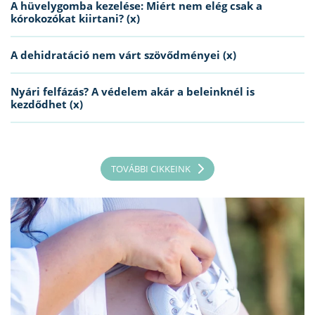
A hüvelygomba kezelése: Miért nem elég csak a
kórokozókat kiirtani? (x)
A dehidratáció nem várt szövődményei (x)
Nyári felfázás? A védelem akár a beleinknél is
kezdődhet (x)
TOVÁBBI CIKKEINK