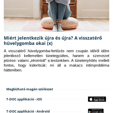
Miért jelentkezik újra és újra? A visszatérő
hüvelygomba okai (x)
A visszatérő hüvelygomba-fertőzés nem csupán időről időre 
jelentkező kellemetlen tünetegyüttes, hanem a szervezet 
jelzése: valami „elromlott” a testünkben. A tünetenyhítés mellett 
fontos, hogy kiderítsük: mi áll a makacs intimprobléma 
hátterében.
Megbízható magán szülészet
T-DOC applikáció - iOS
T-DOC applikáció - Android