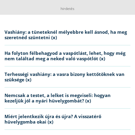
hirdetés
Vashiány: a tüneteknél mélyebbre kell ásnod, ha meg
szeretnéd szüntetni (x)
Ha folyton félbehagyod a vaspótlást, lehet, hogy még
nem találtad meg a neked való vaspótlót (x)
Terhességi vashiány: a vasra bizony kettőtöknek van
szüksége (x)
Nemcsak a testet, a lelket is megviseli: hogyan
kezeljük jól a nyári hüvelygombát? (x)
Miért jelentkezik újra és újra? A visszatérő
hüvelygomba okai (x)