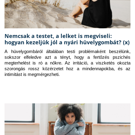
Nemcsak a testet, a lelket is megviseli:
hogyan kezeljük jól a nyári hüvelygombát? (x)
A hüvelygombáról általában testi problémaként beszélünk, 
sokszor elfeledve azt a tényt, hogy a fertőzés pszichés 
megterhelést is ró a nőkre. Az irritáció, a viszketés okozta 
szorongás rossz közérzetet hoz a mindennapokba, és az 
intimitást is megmérgezheti.