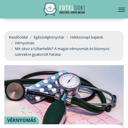
hirdetés
LELKI EGÉSZSÉG
Bejelentkezés
EGÉSZSÉGKÖNYVTÁR
Kezdőoldal
Egészségkönyvtár
Hétköznapi bajaink
Vérnyomás
BETEGSÉGKALAUZ
Mit okoz a túlterhelés? A magas vérnyomás és bizonyos
szervekre gyakorolt hatása
ÜGYELETKERESŐ
ORVOS VÁLASZOL
ORVOSKERESŐ
VÉRNYOMÁS