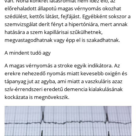
van. Noha konkrét látásromlát nem idéz elő, az
előrehaladott állapotú magas vérnyomás okozhat
szédülést, kettős látást, fejfájást. Egyébként sokszor a
szemvizsgálat derít fényt a hipertóniára, mert annak
hatására a szem kapillárisai szűkülhetnek,
megvastagodhatnak vagy épp el is szakadhatnak.
A mindent tudó agy
A magas vérnyomás a stroke egyik indikátora. Az
erekre nehezedő nyomás miatt kevesebb oxigén és
tápanyag jut az agyba, ami miatt a vaszkuláris azaz
szív-érrendszeri eredetű demencia kialakulásának
kockázata is megnövekszik.