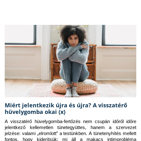
Miért jelentkezik újra és újra? A visszatérő
hüvelygomba okai (x)
A visszatérő hüvelygomba-fertőzés nem csupán időről időre 
jelentkező kellemetlen tünetegyüttes, hanem a szervezet 
jelzése: valami „elromlott” a testünkben. A tünetenyhítés mellett 
fontos, hogy kiderítsük: mi áll a makacs intimprobléma 