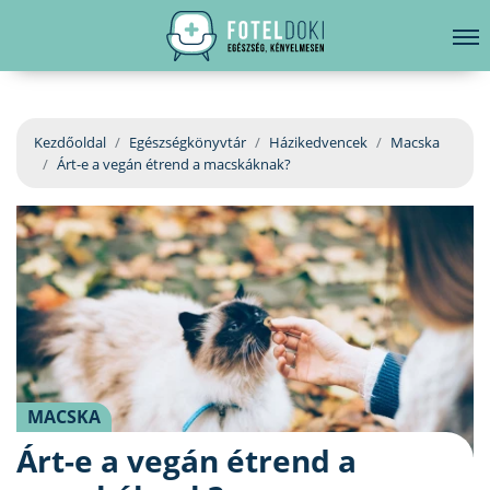
hirdetés
LELKI EGÉSZSÉG
Bejelentkezés
EGÉSZSÉGKÖNYVTÁR
Kezdőoldal
Egészségkönyvtár
Házikedvencek
Macska
Árt-e a vegán étrend a macskáknak?
BETEGSÉGKALAUZ
ÜGYELETKERESŐ
ORVOS VÁLASZOL
ORVOSKERESŐ
MACSKA
Árt-e a vegán étrend a