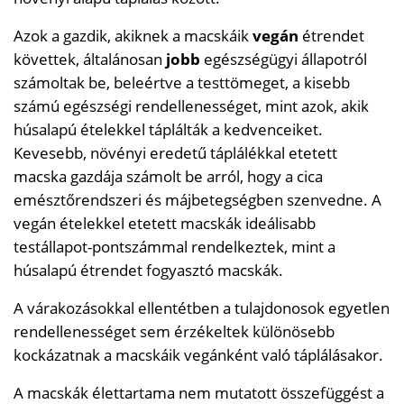
Azok a gazdik, akiknek a macskáik
vegán
étrendet
követtek, általánosan
jobb
egészségügyi állapotról
számoltak be, beleértve a testtömeget, a kisebb
számú egészségi rendellenességet, mint azok, akik
húsalapú ételekkel táplálták a kedvenceiket.
Kevesebb, növényi eredetű táplálékkal etetett
macska gazdája számolt be arról, hogy a cica
emésztőrendszeri és májbetegségben szenvedne. A
vegán ételekkel etetett macskák ideálisabb
testállapot-pontszámmal rendelkeztek, mint a
húsalapú étrendet fogyasztó macskák.
A várakozásokkal ellentétben a tulajdonosok egyetlen
rendellenességet sem érzékeltek különösebb
kockázatnak a macskáik vegánként való táplálásakor.
A macskák élettartama nem mutatott összefüggést a