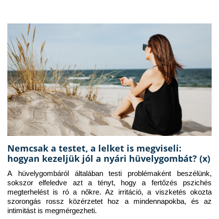
Nemcsak a testet, a lelket is megviseli:
hogyan kezeljük jól a nyári hüvelygombát? (x)
A hüvelygombáról általában testi problémaként beszélünk, 
sokszor elfeledve azt a tényt, hogy a fertőzés pszichés 
megterhelést is ró a nőkre. Az irritáció, a viszketés okozta 
szorongás rossz közérzetet hoz a mindennapokba, és az 
intimitást is megmérgezheti.