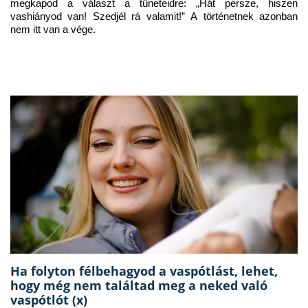
megkapod a választ a tüneteidre: „Hát persze, hiszen 
vashiányod van! Szedjél rá valamit!” A történetnek azonban 
nem itt van a vége.
Ha folyton félbehagyod a vaspótlást, lehet,
hogy még nem találtad meg a neked való
vaspótlót (x)