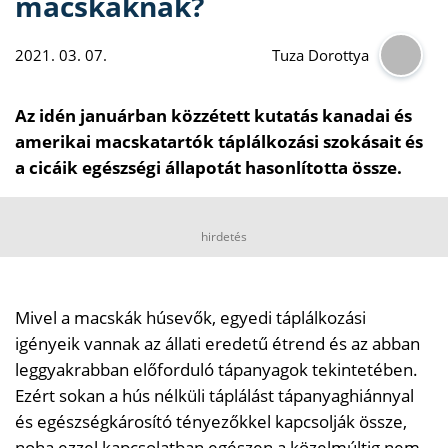
macskáknak?
2021. 03. 07.
Tuza Dorottya
Az idén januárban közzétett kutatás kanadai és
amerikai macskatartók táplálkozási szokásait és
a cicáik egészségi állapotát hasonlította össze.
hirdetés
Mivel a macskák húsevők, egyedi táplálkozási
igényeik vannak az állati eredetű étrend és az abban
leggyakrabban előforduló tápanyagok tekintetében.
Ezért sokan a hús nélküli táplálást tápanyaghiánnyal
és egészségkárosító tényezőkkel kapcsolják össze,
noha ezzel kapcsolatban egészen a közelmúltig nem