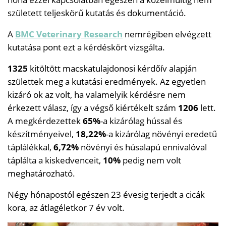
született teljeskörű kutatás és dokumentáció.
A
BMC Veterinary Research
nemrégiben elvégzett
kutatása pont ezt a kérdéskört vizsgálta.
1325
kitöltött macskatulajdonosi kérdőív alapján
születtek meg a kutatási eredmények. Az egyetlen
kizáró ok az volt, ha valamelyik kérdésre nem
érkezett válasz, így a végső kiértékelt szám
1206
lett.
A megkérdezettek
65%
-a kizárólag hússal és
készítményeivel,
18,22%
-a kizárólag növényi eredetű
táplálékkal,
6,72%
növényi és húsalapú ennivalóval
táplálta a kiskedvenceit,
10%
pedig nem volt
meghatározható.
Négy hónapostól egészen 23 évesig terjedt a cicák
kora, az átlagéletkor 7 év volt.