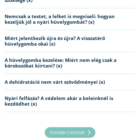
szüksége (x)
Nemcsak a testet, a lelket is megviseli: hogyan
kezeljük jól a nyári hüvelygombát? (x)
Miért jelentkezik újra és újra? A visszatérő
hüvelygomba okai (x)
A hüvelygomba kezelése: Miért nem elég csak a
kórokozókat kiirtani? (x)
A dehidratáció nem várt szövődményei (x)
Nyári felfázás? A védelem akár a beleinknél is
kezdődhet (x)
TOVÁBBI CIKKEINK