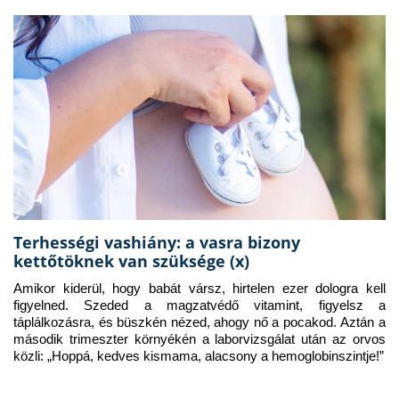
Terhességi vashiány: a vasra bizony
kettőtöknek van szüksége (x)
Amikor kiderül, hogy babát vársz, hirtelen ezer dologra kell 
figyelned. Szeded a magzatvédő vitamint, figyelsz a 
táplálkozásra, és büszkén nézed, ahogy nő a pocakod. Aztán a 
második trimeszter környékén a laborvizsgálat után az orvos 
közli: „Hoppá, kedves kismama, alacsony a hemoglobinszintje!”