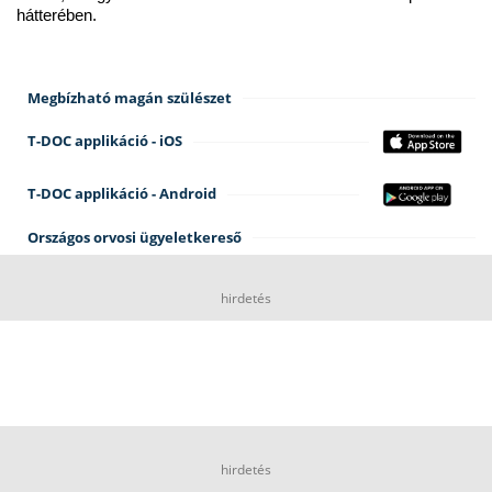
hátterében.
Megbízható magán szülészet
T-DOC applikáció - iOS
T-DOC applikáció - Android
Országos orvosi ügyeletkereső
hirdetés
hirdetés