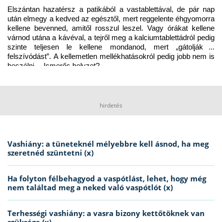
Elszántan hazatérsz a patikából a vastablettával, de pár nap 
után elmegy a kedved az egésztől, mert reggelente éhgyomorra 
kellene bevenned, amitől rosszul leszel. Vagy órákat kellene 
várnod utána a kávéval, a tejről meg a kalciumtablettádról pedig 
szinte teljesen le kellene mondanod, mert „gátolják a 
felszívódást”. A kellemetlen mellékhatásokról pedig jobb nem is 
beszélni… Ismerős helyzet?
hirdetés
Vashiány: a tüneteknél mélyebbre kell ásnod, ha meg
szeretnéd szüntetni (x)
Ha folyton félbehagyod a vaspótlást, lehet, hogy még
nem találtad meg a neked való vaspótlót (x)
Terhességi vashiány: a vasra bizony kettőtöknek van