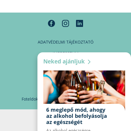
ADATVÉDELMI TÁJÉKOZTATÓ
IMPRESSZUM
Neked ajánljuk
MÉDIAAJÁNLAT
PARTNEREINK
KAPCSOLAT
Foteldoki
info@foteldoki.hu
Süti beállítások
6 meglepő mód, ahogy
az alkohol befolyásolja
az egészségét
Az alkohol egészségre