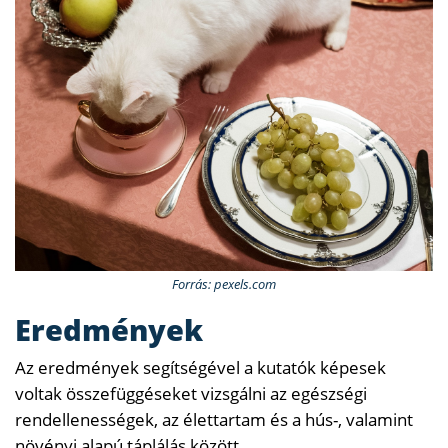
Forrás: pexels.com
Eredmények
Az eredmények segítségével a kutatók képesek
voltak összefüggéseket vizsgálni az egészségi
rendellenességek, az élettartam és a hús-, valamint
növényi alapú táplálás között.