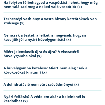
Ha folyton félbehagyod a vaspótlást, lehet, hogy még
nem találtad meg a neked való vaspótlót (x)
Terhességi vashiány: a vasra bizony kettőtöknek van
szüksége (x)
Nemcsak a testet, a lelket is megviseli: hogyan
kezeljük jól a nyári hüvelygombát? (x)
Miért jelentkezik újra és újra? A visszatérő
hüvelygomba okai (x)
A hüvelygomba kezelése: Miért nem elég csak a
kórokozókat kiirtani? (x)
A dehidratáció nem várt szövődményei (x)
Nyári felfázás? A védelem akár a beleinknél is
kezdődhet (x)