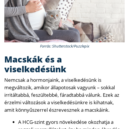
Forrás: Shutterstock/Puzzlepix
Macskák és a
viselkedésünk
Nemcsak a hormonjaink, a viselkedésünk is
megváltozik, amikor állapotosak vagyunk – sokkal
irritáltabbá, feszültebbé, fáradtabbá válunk. Ezek az
érzelmi változások a viselkedésünkre is kihatnak,
amit könnyűszerrel észrevesznek a macskáink.
A HCG-szint gyors növekedése okozhatja a