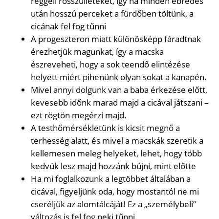
reggeli rosszulléteket, így ha minden ébredés
után hosszú perceket a fürdőben töltünk, a
cicának fel fog tűnni
A progeszteron miatt különösképp fáradtnak
érezhetjük magunkat, így a macska
észreveheti, hogy a sok teendő elintézése
helyett miért pihenünk olyan sokat a kanapén.
Mivel annyi dolgunk van a baba érkezése előtt,
kevesebb időnk marad majd a cicával játszani –
ezt rögtön megérzi majd.
A testhőmérsékletünk is kicsit megnő a
terhesség alatt, és mivel a macskák szeretik a
kellemesen meleg helyeket, lehet, hogy több
kedvük lesz majd hozzánk bújni, mint előtte
Ha mi foglalkozunk a legtöbbet általában a
cicával, figyeljünk oda, hogy mostantól ne mi
cseréljük az alomtálcáját! Ez a „személybeli”
változás is fel fog neki tűnni.