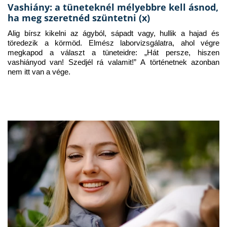
Vashiány: a tüneteknél mélyebbre kell ásnod,
ha meg szeretnéd szüntetni (x)
Alig bírsz kikelni az ágyból, sápadt vagy, hullik a hajad és 
töredezik a körmöd. Elmész laborvizsgálatra, ahol végre 
megkapod a választ a tüneteidre: „Hát persze, hiszen 
vashiányod van! Szedjél rá valamit!” A történetnek azonban 
nem itt van a vége.