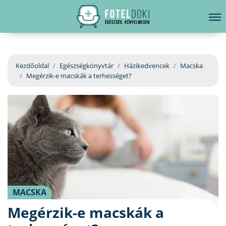
hirdetés
LELKI EGÉSZSÉG
Bejelentkezés
EGÉSZSÉGKÖNYVTÁR
Kezdőoldal
Egészségkönyvtár
Házikedvencek
Macska
Megérzik-e macskák a terhességet?
BETEGSÉGKALAUZ
ÜGYELETKERESŐ
ORVOS VÁLASZOL
ORVOSKERESŐ
MACSKA
Megérzik-e macskák a