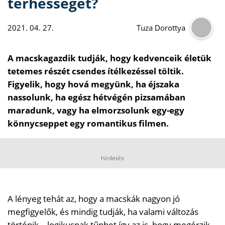
terhességet?
2021. 04. 27.
Tuza Dorottya
A macskagazdik tudják, hogy kedvenceik életük
tetemes részét csendes ítélkezéssel töltik.
Figyelik, hogy hová megyünk, ha éjszaka
nassolunk, ha egész hétvégén pizsamában
maradunk, vagy ha elmorzsolunk egy-egy
könnycseppet egy romantikus filmen.
hirdetés
A lényeg tehát az, hogy a macskák nagyon jó
megfigyelők, és mindig tudják, ha valami változás
történik - logikusnak tűnhet így az is, hogy megérzik,