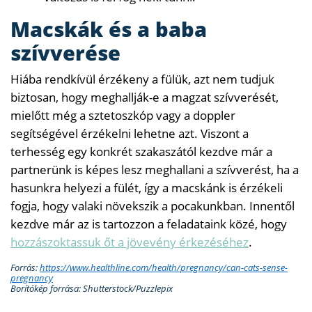
Macskák és a baba
szívverése
Hiába rendkívül érzékeny a fülük, azt nem tudjuk
biztosan, hogy meghallják-e a magzat szívverését,
mielőtt még a sztetoszkóp vagy a doppler
segítségével érzékelni lehetne azt. Viszont a
terhesség egy konkrét szakaszától kezdve már a
partnerünk is képes lesz meghallani a szívverést, ha a
hasunkra helyezi a fülét, így a macskánk is érzékeli
fogja, hogy valaki növekszik a pocakunkban. Innentől
kezdve már az is tartozzon a feladataink közé, hogy
hozzászoktassuk őt a jövevény érkezéséhez
.
Forrás:
https://www.healthline.com/health/pregnancy/can-cats-sense-
pregnancy
Borítókép forrása: Shutterstock/Puzzlepix