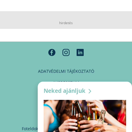
hirdetés
ADATVÉDELMI TÁJÉKOZTATÓ
IMPRESSZUM
Neked ajánljuk
MÉDIAAJÁNLAT
PARTNEREINK
KAPCSOLAT
Foteldoki
info@foteldoki.hu
Süti beállítások