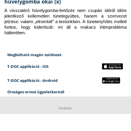
hüvelygomba okai (x)
A visszatérő hüvelygomba-fertőzés nem csupán időről időre 
jelentkező kellemetlen tünetegyüttes, hanem a szervezet 
jelzése: valami „elromlott” a testünkben. A tünetenyhítés mellett 
fontos, hogy kiderítsük: mi áll a makacs intimprobléma 
hátterében.
Megbízható magán szülészet
T-DOC applikáció - iOS
T-DOC applikáció - Android
Országos orvosi ügyeletkereső
hirdetés