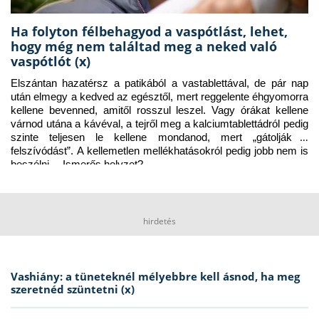
Ha folyton félbehagyod a vaspótlást, lehet,
hogy még nem találtad meg a neked való
vaspótlót (x)
Elszántan hazatérsz a patikából a vastablettával, de pár nap 
után elmegy a kedved az egésztől, mert reggelente éhgyomorra 
kellene bevenned, amitől rosszul leszel. Vagy órákat kellene 
várnod utána a kávéval, a tejről meg a kalciumtablettádról pedig 
szinte teljesen le kellene mondanod, mert „gátolják a 
felszívódást”. A kellemetlen mellékhatásokról pedig jobb nem is 
beszélni… Ismerős helyzet?
hirdetés
Vashiány: a tüneteknél mélyebbre kell ásnod, ha meg
szeretnéd szüntetni (x)