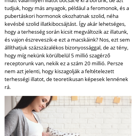
miatt valamilyen illatot bocsát-e ki a bőrünk, de azt
tudjuk, hogy más anyagok, például a feromonok, és a
pubertáskori hormonok okozhatnak szolid, néha
kevésbé szolid illatkibocsájtást. Így akár lehetséges,
hogy a terhesség során kicsit megváltozik az illatunk,
és vajon észreveszik-e ezt a macskáink? Nos, ezt sem
állíthatjuk százszázalékos bizonyossággal, de az tény,
hogy míg nekünk körülbelül 5 millió szagérző
receptorunk van, nekik ez a szám 20 millió. Persze
nem azt jelenti, hogy kiszagolják a feltételezett
terhességi illatot, de teoretikusan képesek lennének
rá.