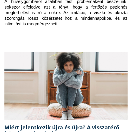
A hüvelygombáról általában testi problémaként beszélünk, 
sokszor elfeledve azt a tényt, hogy a fertőzés pszichés 
megterhelést is ró a nőkre. Az irritáció, a viszketés okozta 
szorongás rossz közérzetet hoz a mindennapokba, és az 
intimitást is megmérgezheti.
Miért jelentkezik újra és újra? A visszatérő