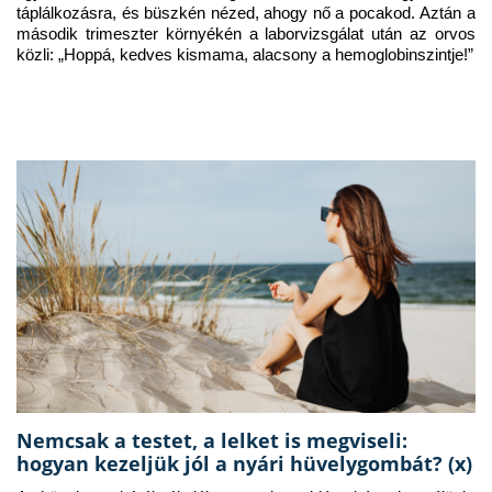
táplálkozásra, és büszkén nézed, ahogy nő a pocakod. Aztán a 
második trimeszter környékén a laborvizsgálat után az orvos 
közli: „Hoppá, kedves kismama, alacsony a hemoglobinszintje!”
Nemcsak a testet, a lelket is megviseli:
hogyan kezeljük jól a nyári hüvelygombát? (x)