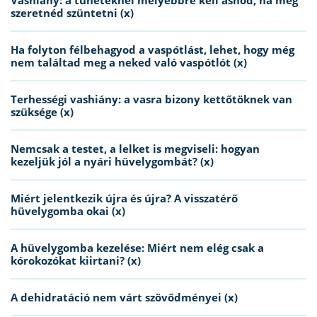
Vashiány: a tüneteknél mélyebbre kell ásnod, ha meg
szeretnéd szüntetni (x)
Ha folyton félbehagyod a vaspótlást, lehet, hogy még
nem találtad meg a neked való vaspótlót (x)
Terhességi vashiány: a vasra bizony kettőtöknek van
szüksége (x)
Nemcsak a testet, a lelket is megviseli: hogyan
kezeljük jól a nyári hüvelygombát? (x)
Miért jelentkezik újra és újra? A visszatérő
hüvelygomba okai (x)
A hüvelygomba kezelése: Miért nem elég csak a
kórokozókat kiirtani? (x)
A dehidratáció nem várt szövődményei (x)