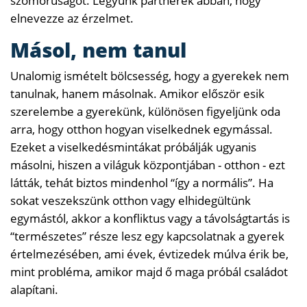
szomorúságot. Legyünk partnerek abban, hogy
elnevezze az érzelmet.
Másol, nem tanul
Unalomig ismételt bölcsesség, hogy a gyerekek nem
tanulnak, hanem másolnak. Amikor először esik
szerelembe a gyerekünk, különösen figyeljünk oda
arra, hogy otthon hogyan viselkednek egymással.
Ezeket a viselkedésmintákat próbálják ugyanis
másolni, hiszen a világuk központjában - otthon - ezt
látták, tehát biztos mindenhol “így a normális”. Ha
sokat veszekszünk otthon vagy elhidegültünk
egymástól, akkor a konfliktus vagy a távolságtartás is
“természetes” része lesz egy kapcsolatnak a gyerek
értelmezésében, ami évek, évtizedek múlva érik be,
mint probléma, amikor majd ő maga próbál családot
alapítani.