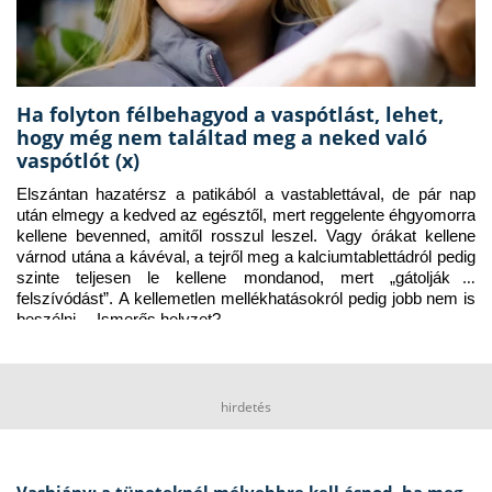
Ha folyton félbehagyod a vaspótlást, lehet,
hogy még nem találtad meg a neked való
vaspótlót (x)
Elszántan hazatérsz a patikából a vastablettával, de pár nap 
után elmegy a kedved az egésztől, mert reggelente éhgyomorra 
kellene bevenned, amitől rosszul leszel. Vagy órákat kellene 
várnod utána a kávéval, a tejről meg a kalciumtablettádról pedig 
szinte teljesen le kellene mondanod, mert „gátolják a 
felszívódást”. A kellemetlen mellékhatásokról pedig jobb nem is 
beszélni… Ismerős helyzet?
hirdetés