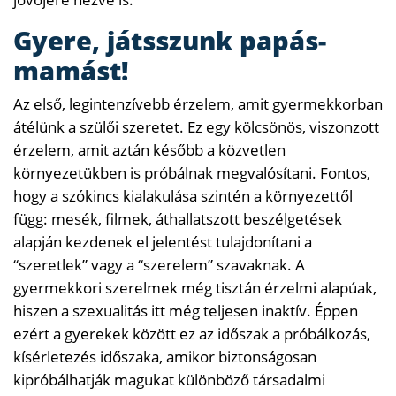
Gyere, játsszunk papás-
mamást!
Az első, legintenzívebb érzelem, amit gyermekkorban
átélünk a szülői szeretet. Ez egy kölcsönös, viszonzott
érzelem, amit aztán később a közvetlen
környezetükben is próbálnak megvalósítani. Fontos,
hogy a szókincs kialakulása szintén a környezettől
függ: mesék, filmek, áthallatszott beszélgetések
alapján kezdenek el jelentést tulajdonítani a
“szeretlek” vagy a “szerelem” szavaknak. A
gyermekkori szerelmek még tisztán érzelmi alapúak,
hiszen a szexualitás itt még teljesen inaktív. Éppen
ezért a gyerekek között ez az időszak a próbálkozás,
kísérletezés időszaka, amikor biztonságosan
kipróbálhatják magukat különböző társadalmi