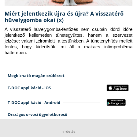
Miért jelentkezik újra és újra? A visszatérő
hüvelygomba okai (x)
A visszatérő hüvelygomba-fertőzés nem csupán időről időre 
jelentkező kellemetlen tünetegyüttes, hanem a szervezet 
jelzése: valami „elromlott” a testünkben. A tünetenyhítés mellett 
fontos, hogy kiderítsük: mi áll a makacs intimprobléma 
hátterében.
Megbízható magán szülészet
T-DOC applikáció - iOS
T-DOC applikáció - Android
Országos orvosi ügyeletkereső
hirdetés