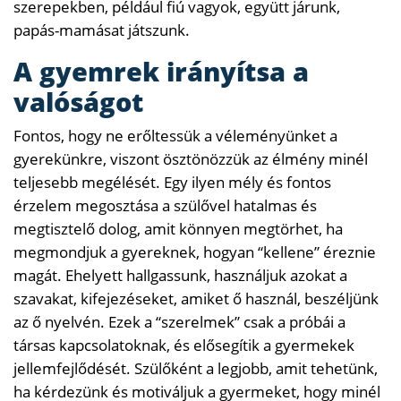
szerepekben, például fiú vagyok, együtt járunk,
papás-mamásat játszunk.
A gyemrek irányítsa a
valóságot
Fontos, hogy ne erőltessük a véleményünket a
gyerekünkre, viszont ösztönözzük az élmény minél
teljesebb megélését. Egy ilyen mély és fontos
érzelem megosztása a szülővel hatalmas és
megtisztelő dolog, amit könnyen megtörhet, ha
megmondjuk a gyereknek, hogyan “kellene” éreznie
magát. Ehelyett hallgassunk, használjuk azokat a
szavakat, kifejezéseket, amiket ő használ, beszéljünk
az ő nyelvén. Ezek a “szerelmek” csak a próbái a
társas kapcsolatoknak, és elősegítik a gyermekek
jellemfejlődését. Szülőként a legjobb, amit tehetünk,
ha kérdezünk és motiváljuk a gyermeket, hogy minél