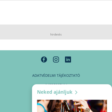
hirdetés
ADATVÉDELMI TÁJÉKOZTATÓ
IMPRESSZUM
Neked ajánljuk
MÉDIAAJÁNLAT
PARTNEREINK