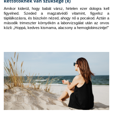
kettőtöknek van szüksége (x)
Amikor kiderül, hogy babát vársz, hirtelen ezer dologra kell 
figyelned. Szeded a magzatvédő vitamint, figyelsz a 
táplálkozásra, és büszkén nézed, ahogy nő a pocakod. Aztán a 
második trimeszter környékén a laborvizsgálat után az orvos 
közli: „Hoppá, kedves kismama, alacsony a hemoglobinszintje!”