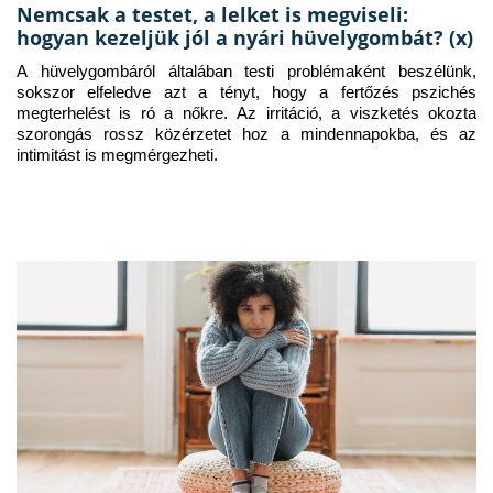
Nemcsak a testet, a lelket is megviseli:
hogyan kezeljük jól a nyári hüvelygombát? (x)
A hüvelygombáról általában testi problémaként beszélünk, 
sokszor elfeledve azt a tényt, hogy a fertőzés pszichés 
megterhelést is ró a nőkre. Az irritáció, a viszketés okozta 
szorongás rossz közérzetet hoz a mindennapokba, és az 
intimitást is megmérgezheti.