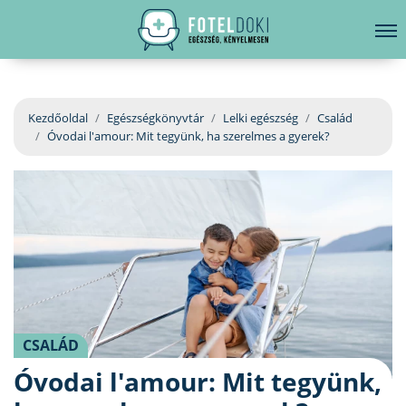
hirdetés
LELKI EGÉSZSÉG
Bejelentkezés
EGÉSZSÉGKÖNYVTÁR
Kezdőoldal
Egészségkönyvtár
Lelki egészség
Család
Óvodai l'amour: Mit tegyünk, ha szerelmes a gyerek?
BETEGSÉGKALAUZ
ÜGYELETKERESŐ
ORVOS VÁLASZOL
ORVOSKERESŐ
CSALÁD
Óvodai l'amour: Mit tegyünk,