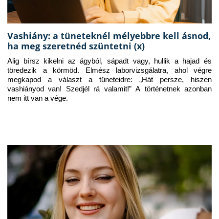
Vashiány: a tüneteknél mélyebbre kell ásnod,
ha meg szeretnéd szüntetni (x)
Alig bírsz kikelni az ágyból, sápadt vagy, hullik a hajad és 
töredezik a körmöd. Elmész laborvizsgálatra, ahol végre 
megkapod a választ a tüneteidre: „Hát persze, hiszen 
vashiányod van! Szedjél rá valamit!” A történetnek azonban 
nem itt van a vége.