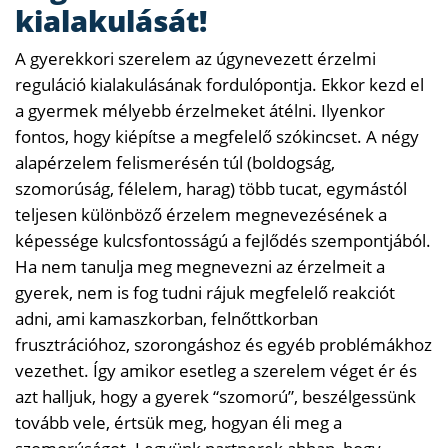
kialakulását!
A gyerekkori szerelem az úgynevezett érzelmi
reguláció kialakulásának fordulópontja. Ekkor kezd el
a gyermek mélyebb érzelmeket átélni. Ilyenkor
fontos, hogy kiépítse a megfelelő szókincset. A négy
alapérzelem felismerésén túl (boldogság,
szomorúság, félelem, harag) több tucat, egymástól
teljesen különböző érzelem megnevezésének a
képessége kulcsfontosságú a fejlődés szempontjából.
Ha nem tanulja meg megnevezni az érzelmeit a
gyerek, nem is fog tudni rájuk megfelelő reakciót
adni, ami kamaszkorban, felnőttkorban
frusztrációhoz, szorongáshoz és egyéb problémákhoz
vezethet. Így amikor esetleg a szerelem véget ér és
azt halljuk, hogy a gyerek “szomorú”, beszélgessünk
tovább vele, értsük meg, hogyan éli meg a