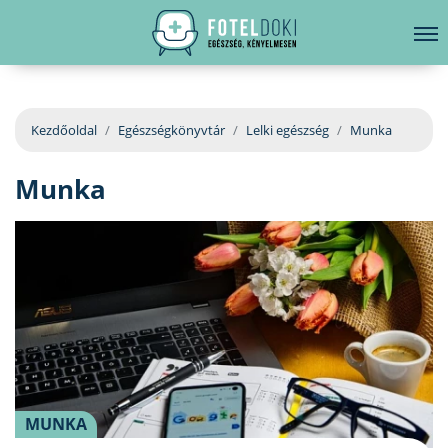
hirdetés
LELKI EGÉSZSÉG
Bejelentkezés
EGÉSZSÉGKÖNYVTÁR
Kezdőoldal
Egészségkönyvtár
Lelki egészség
Munka
BETEGSÉGKALAUZ
Munka
ÜGYELETKERESŐ
ORVOS VÁLASZOL
ORVOSKERESŐ
MUNKA