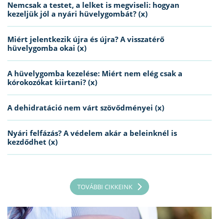
Nemcsak a testet, a lelket is megviseli: hogyan
kezeljük jól a nyári hüvelygombát? (x)
Miért jelentkezik újra és újra? A visszatérő
hüvelygomba okai (x)
A hüvelygomba kezelése: Miért nem elég csak a
kórokozókat kiirtani? (x)
A dehidratáció nem várt szövődményei (x)
Nyári felfázás? A védelem akár a beleinknél is
kezdődhet (x)
TOVÁBBI CIKKEINK