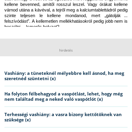
kellene bevenned, amitől rosszul leszel. Vagy órákat kellene 
várnod utána a kávéval, a tejről meg a kalciumtablettádról pedig 
szinte teljesen le kellene mondanod, mert „gátolják a 
felszívódást”. A kellemetlen mellékhatásokról pedig jobb nem is 
beszélni… Ismerős helyzet?
hirdetés
Vashiány: a tüneteknél mélyebbre kell ásnod, ha meg
szeretnéd szüntetni (x)
Ha folyton félbehagyod a vaspótlást, lehet, hogy még
nem találtad meg a neked való vaspótlót (x)
Terhességi vashiány: a vasra bizony kettőtöknek van
szüksége (x)