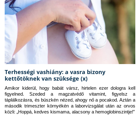
Terhességi vashiány: a vasra bizony
kettőtöknek van szüksége (x)
Amikor kiderül, hogy babát vársz, hirtelen ezer dologra kell 
figyelned. Szeded a magzatvédő vitamint, figyelsz a 
táplálkozásra, és büszkén nézed, ahogy nő a pocakod. Aztán a 
második trimeszter környékén a laborvizsgálat után az orvos 
közli: „Hoppá, kedves kismama, alacsony a hemoglobinszintje!”