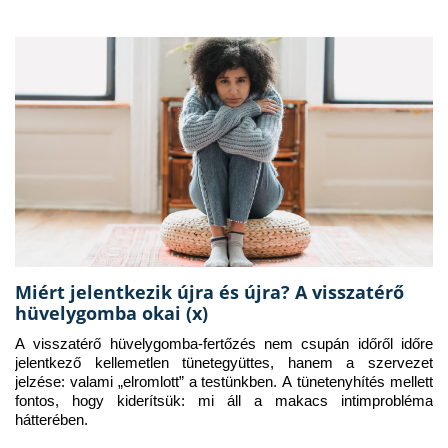
Miért jelentkezik újra és újra? A visszatérő
hüvelygomba okai (x)
A visszatérő hüvelygomba-fertőzés nem csupán időről időre 
jelentkező kellemetlen tünetegyüttes, hanem a szervezet 
jelzése: valami „elromlott” a testünkben. A tünetenyhítés mellett 
fontos, hogy kiderítsük: mi áll a makacs intimprobléma 
hátterében.