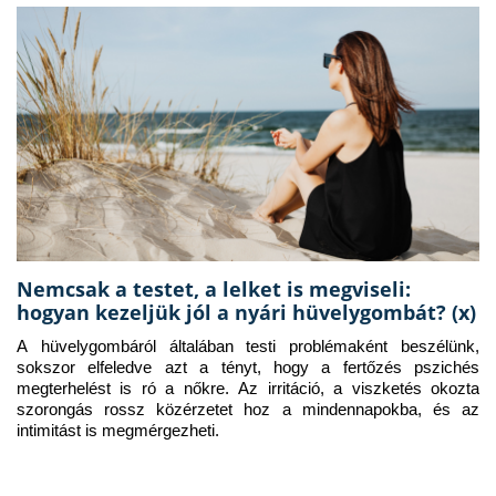
Nemcsak a testet, a lelket is megviseli:
hogyan kezeljük jól a nyári hüvelygombát? (x)
A hüvelygombáról általában testi problémaként beszélünk, 
sokszor elfeledve azt a tényt, hogy a fertőzés pszichés 
megterhelést is ró a nőkre. Az irritáció, a viszketés okozta 
szorongás rossz közérzetet hoz a mindennapokba, és az 
intimitást is megmérgezheti.