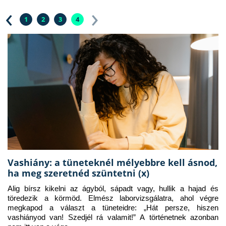
‹
›
1
2
3
4
Vashiány: a tüneteknél mélyebbre kell ásnod,
ha meg szeretnéd szüntetni (x)
Alig bírsz kikelni az ágyból, sápadt vagy, hullik a hajad és 
töredezik a körmöd. Elmész laborvizsgálatra, ahol végre 
megkapod a választ a tüneteidre: „Hát persze, hiszen 
vashiányod van! Szedjél rá valamit!” A történetnek azonban 