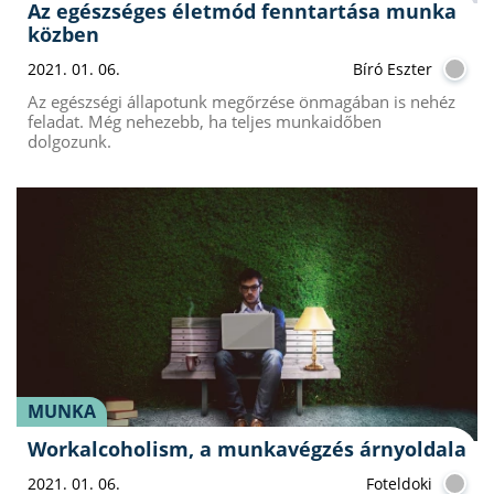
Az egészséges életmód fenntartása munka
közben
2021. 01. 06.
Bíró Eszter
Az egészségi állapotunk megőrzése önmagában is nehéz
feladat. Még nehezebb, ha teljes munkaidőben
dolgozunk.
MUNKA
Workalcoholism, a munkavégzés árnyoldala
2021. 01. 06.
Foteldoki