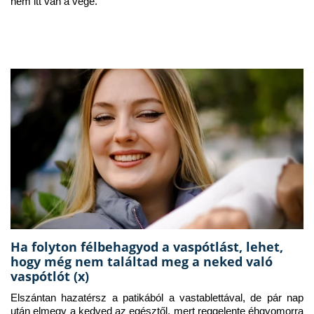
nem itt van a vége.
Ha folyton félbehagyod a vaspótlást, lehet,
hogy még nem találtad meg a neked való
vaspótlót (x)
Elszántan hazatérsz a patikából a vastablettával, de pár nap 
után elmegy a kedved az egésztől, mert reggelente éhgyomorra 