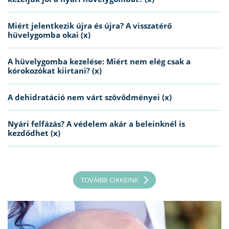
Miért jelentkezik újra és újra? A visszatérő
hüvelygomba okai (x)
A hüvelygomba kezelése: Miért nem elég csak a
kórokozókat kiirtani? (x)
A dehidratáció nem várt szövődményei (x)
Nyári felfázás? A védelem akár a beleinknél is
kezdődhet (x)
TOVÁBBI CIKKEINK