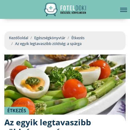
hirdetés
LELKI EGÉSZSÉG
Bejelentkezés
EGÉSZSÉGKÖNYVTÁR
Kezdőoldal
Egészségkönyvtár
Étkezés
Az egyik legtavaszibb zöldség: a spárga
BETEGSÉGKALAUZ
ÜGYELETKERESŐ
ORVOS VÁLASZOL
ORVOSKERESŐ
ÉTKEZÉS
Az egyik legtavaszibb