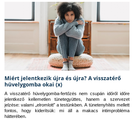
Miért jelentkezik újra és újra? A visszatérő
hüvelygomba okai (x)
A visszatérő hüvelygomba-fertőzés nem csupán időről időre 
jelentkező kellemetlen tünetegyüttes, hanem a szervezet 
jelzése: valami „elromlott” a testünkben. A tünetenyhítés mellett 
fontos, hogy kiderítsük: mi áll a makacs intimprobléma 
hátterében.