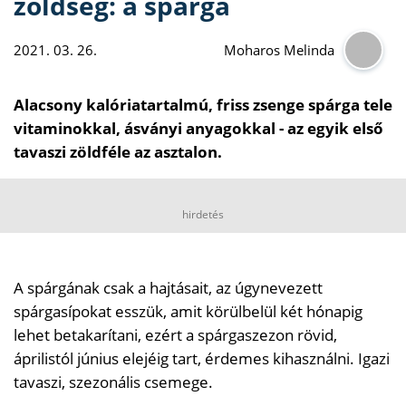
zöldség: a spárga
2021. 03. 26.
Moharos Melinda
Alacsony kalóriatartalmú, friss zsenge spárga tele
vitaminokkal, ásványi anyagokkal - az egyik első
tavaszi zöldféle az asztalon.
hirdetés
A spárgának csak a hajtásait, az úgynevezett
spárgasípokat esszük, amit körülbelül két hónapig
lehet betakarítani, ezért a spárgaszezon rövid,
áprilistól június elejéig tart, érdemes kihasználni. Igazi
tavaszi, szezonális csemege.