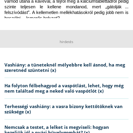
várnod utána a kávéval, a tejről meg a kalciumtablettádról pedig 
szinte teljesen le kellene mondanod, mert „gátolják a 
felszívódást”. A kellemetlen mellékhatásokról pedig jobb nem is 
beszélni… Ismerős helyzet?
hirdetés
Vashiány: a tüneteknél mélyebbre kell ásnod, ha meg
szeretnéd szüntetni (x)
Ha folyton félbehagyod a vaspótlást, lehet, hogy még
nem találtad meg a neked való vaspótlót (x)
Terhességi vashiány: a vasra bizony kettőtöknek van
szüksége (x)
Nemcsak a testet, a lelket is megviseli: hogyan
kezeljük jól a nyári hüvelygombát? (x)