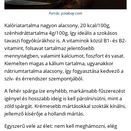
Forrás: pixabay.com
Kalóriatartalma nagyon alacsony, 20 kcal/100g,
szénhidráttartalma 4g/100g, így ideális a szokásos
tavaszi fogyókúrákhoz is. A vitaminok közül B1- és B2-
vitamint, folsavat tartalmaz jelentősebb
mennyiségben, valamint kalciumot, foszfort és vasat.
Kiemelten magas a kálium tartalma, ugyanakkor
nátriumtartalma alacsony, így fogyasztása kedvező a
szív- és érrendszer szempontjából.
A fehér spárga íze enyhébb, markánsabb fűszerezést
igényel és hosszabb ideig is kell párolni/sütni, mint a
zöld spárgát. Krémesebb mártásokkal szokták kínálni,
jellemző kísérője a hollandi mártás.
Egyszerű vele az élet: nem kell meghámozni, elég