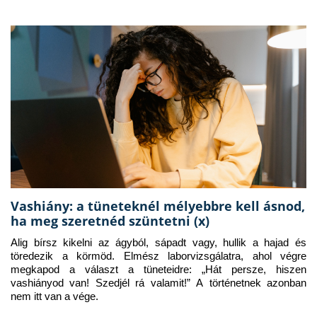
Vashiány: a tüneteknél mélyebbre kell ásnod,
ha meg szeretnéd szüntetni (x)
Alig bírsz kikelni az ágyból, sápadt vagy, hullik a hajad és 
töredezik a körmöd. Elmész laborvizsgálatra, ahol végre 
megkapod a választ a tüneteidre: „Hát persze, hiszen 
vashiányod van! Szedjél rá valamit!” A történetnek azonban 
nem itt van a vége.