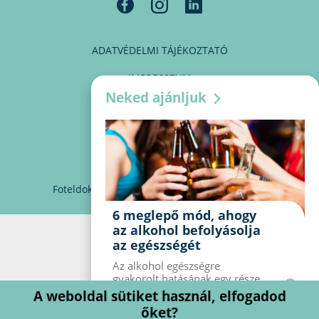
ADATVÉDELMI TÁJÉKOZTATÓ
IMPRESSZUM
Neked ajánljuk
MÉDIAAJÁNLAT
PARTNEREINK
KAPCSOLAT
Foteldoki
info@foteldoki.hu
Süti beállítások
6 meglepő mód, ahogy
az alkohol befolyásolja
az egészségét
Az alkohol egészségre
gyakorolt ​​hatásának egy része
jól ismert, mások azonban
A weboldal sütiket használ, elfogadod
meglepők lehetnek. Van hat
őket?
kevésbé ismert hatás, amelyet