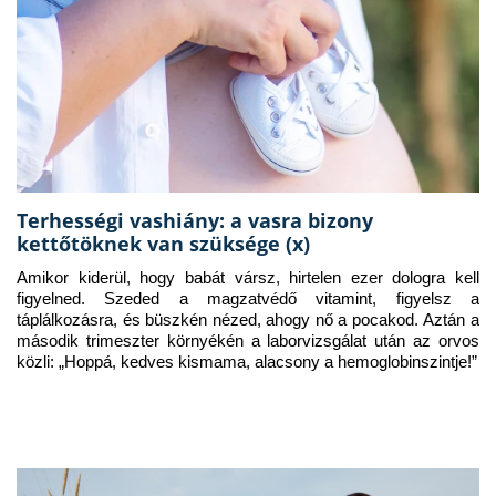
Terhességi vashiány: a vasra bizony
kettőtöknek van szüksége (x)
Amikor kiderül, hogy babát vársz, hirtelen ezer dologra kell 
figyelned. Szeded a magzatvédő vitamint, figyelsz a 
táplálkozásra, és büszkén nézed, ahogy nő a pocakod. Aztán a 
második trimeszter környékén a laborvizsgálat után az orvos 
közli: „Hoppá, kedves kismama, alacsony a hemoglobinszintje!”