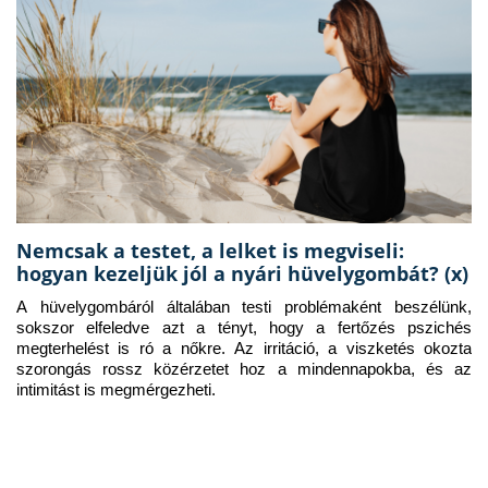
Nemcsak a testet, a lelket is megviseli:
hogyan kezeljük jól a nyári hüvelygombát? (x)
A hüvelygombáról általában testi problémaként beszélünk, 
sokszor elfeledve azt a tényt, hogy a fertőzés pszichés 
megterhelést is ró a nőkre. Az irritáció, a viszketés okozta 
szorongás rossz közérzetet hoz a mindennapokba, és az 
intimitást is megmérgezheti.