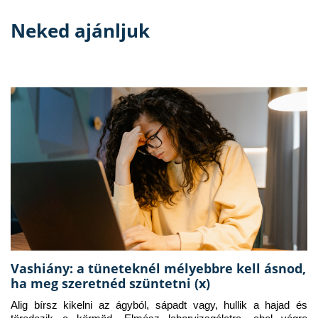
Neked ajánljuk
Vashiány: a tüneteknél mélyebbre kell ásnod,
ha meg szeretnéd szüntetni (x)
Alig bírsz kikelni az ágyból, sápadt vagy, hullik a hajad és 