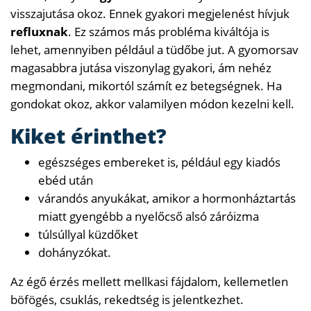
visszajutása okoz. Ennek gyakori megjelenést hívjuk
refluxnak
. Ez számos más probléma kiváltója is
lehet, amennyiben például a tüdőbe jut. A gyomorsav
magasabbra jutása viszonylag gyakori, ám nehéz
megmondani, mikortól számít ez betegségnek. Ha
gondokat okoz, akkor valamilyen módon kezelni kell.
Kiket érinthet?
egészséges embereket is, például egy kiadós
ebéd után
várandós anyukákat, amikor a hormonháztartás
miatt gyengébb a nyelőcső alsó záróizma
túlsúllyal küzdőket
dohányzókat.
Az égő érzés mellett mellkasi fájdalom, kellemetlen
böfögés, csuklás, rekedtség is jelentkezhet.