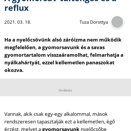
reflux
2021. 03. 18.
Tuza Dorottya
Ha a nyelőcsövünk alsó záróizma nem működik
megfelelően, a gyomorsavunk és a savas
gyomortartalom visszaáramolhat, felmarhatja a
nyálkahártyát, ezzel kellemetlen panaszokat
okozva.
hirdetés
Vannak, akik csak egy-egy alkalommal, mások
rendszeresen tapasztalják ezt a kellemetlen, égő
érzést, melyet a
gyomorsavunk
nyelőcsőbe