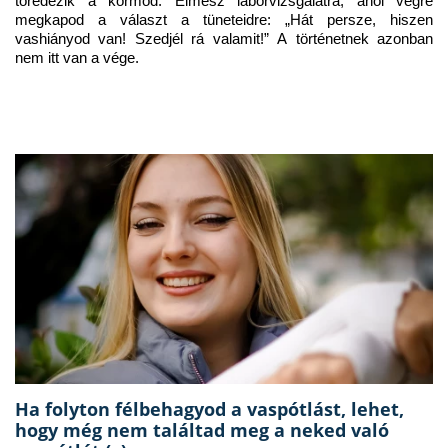
töredezik a körmöd. Elmész laborvizsgálatra, ahol végre 
megkapod a választ a tüneteidre: „Hát persze, hiszen 
vashiányod van! Szedjél rá valamit!” A történetnek azonban 
nem itt van a vége.
Ha folyton félbehagyod a vaspótlást, lehet,
hogy még nem találtad meg a neked való