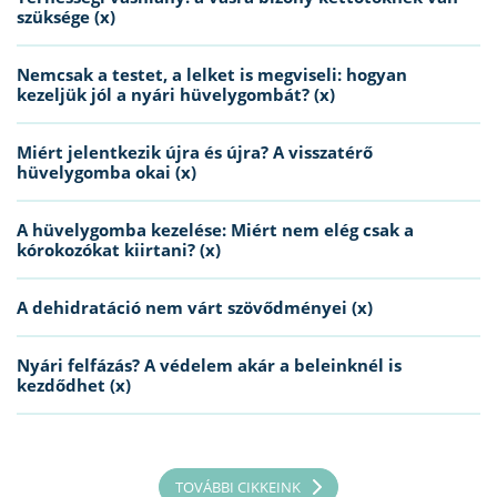
szüksége (x)
Nemcsak a testet, a lelket is megviseli: hogyan
kezeljük jól a nyári hüvelygombát? (x)
Miért jelentkezik újra és újra? A visszatérő
hüvelygomba okai (x)
A hüvelygomba kezelése: Miért nem elég csak a
kórokozókat kiirtani? (x)
A dehidratáció nem várt szövődményei (x)
Nyári felfázás? A védelem akár a beleinknél is
kezdődhet (x)
TOVÁBBI CIKKEINK