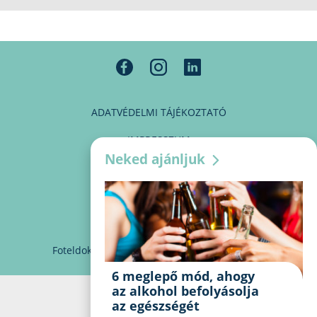
ADATVÉDELMI TÁJÉKOZTATÓ
IMPRESSZUM
Neked ajánljuk
MÉDIAAJÁNLAT
PARTNEREINK
KAPCSOLAT
Foteldoki
info@foteldoki.hu
Süti beállítások
6 meglepő mód, ahogy
az alkohol befolyásolja
az egészségét