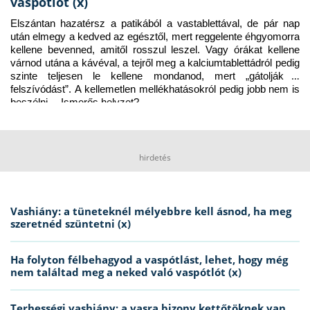
vaspótlót (x)
Elszántan hazatérsz a patikából a vastablettával, de pár nap 
után elmegy a kedved az egésztől, mert reggelente éhgyomorra 
kellene bevenned, amitől rosszul leszel. Vagy órákat kellene 
várnod utána a kávéval, a tejről meg a kalciumtablettádról pedig 
szinte teljesen le kellene mondanod, mert „gátolják a 
felszívódást”. A kellemetlen mellékhatásokról pedig jobb nem is 
beszélni… Ismerős helyzet?
hirdetés
Vashiány: a tüneteknél mélyebbre kell ásnod, ha meg
szeretnéd szüntetni (x)
Ha folyton félbehagyod a vaspótlást, lehet, hogy még
nem találtad meg a neked való vaspótlót (x)
Terhességi vashiány: a vasra bizony kettőtöknek van