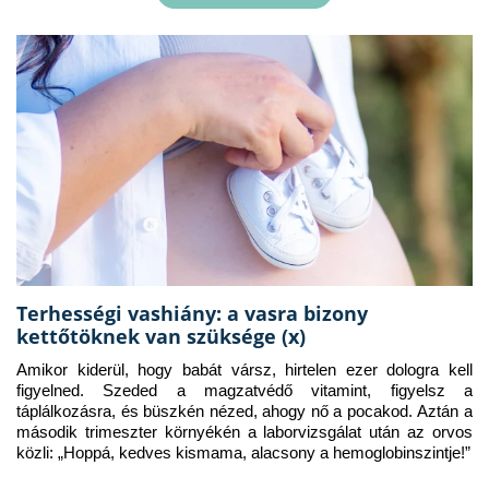
Terhességi vashiány: a vasra bizony
kettőtöknek van szüksége (x)
Amikor kiderül, hogy babát vársz, hirtelen ezer dologra kell 
figyelned. Szeded a magzatvédő vitamint, figyelsz a 
táplálkozásra, és büszkén nézed, ahogy nő a pocakod. Aztán a 
második trimeszter környékén a laborvizsgálat után az orvos 
közli: „Hoppá, kedves kismama, alacsony a hemoglobinszintje!”