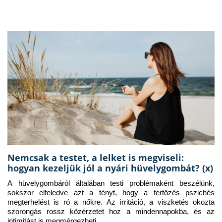
Nemcsak a testet, a lelket is megviseli:
hogyan kezeljük jól a nyári hüvelygombát? (x)
A hüvelygombáról általában testi problémaként beszélünk, 
sokszor elfeledve azt a tényt, hogy a fertőzés pszichés 
megterhelést is ró a nőkre. Az irritáció, a viszketés okozta 
szorongás rossz közérzetet hoz a mindennapokba, és az 
intimitást is megmérgezheti.