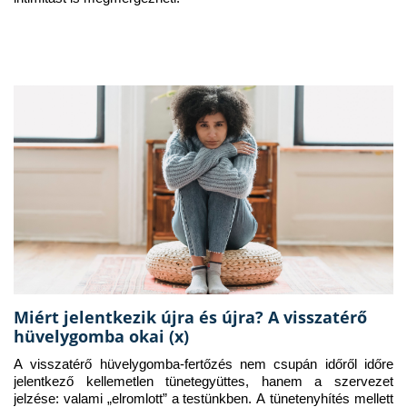
Miért jelentkezik újra és újra? A visszatérő
hüvelygomba okai (x)
A visszatérő hüvelygomba-fertőzés nem csupán időről időre 
jelentkező kellemetlen tünetegyüttes, hanem a szervezet 
jelzése: valami „elromlott” a testünkben. A tünetenyhítés mellett 