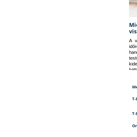
Mi
vi
A v
idő
han
tes
kid
hát
Me
T-
T-
Or