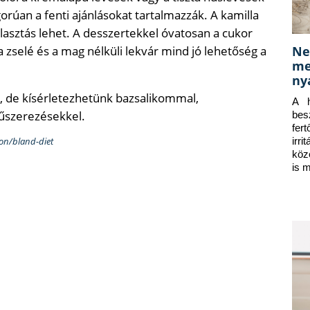
orúan a fenti ajánlásokat tartalmazzák. A kamilla
álasztás lehet. A desszertekkel óvatosan a cukor
Ne
 zselé és a mag nélküli lekvár mind jó lehetőség a
me
ny
t, de kísérletezhetünk bazsalikommal,
A h
űszerezésekkel.
bes
fer
ion/bland-diet
irr
köz
is 