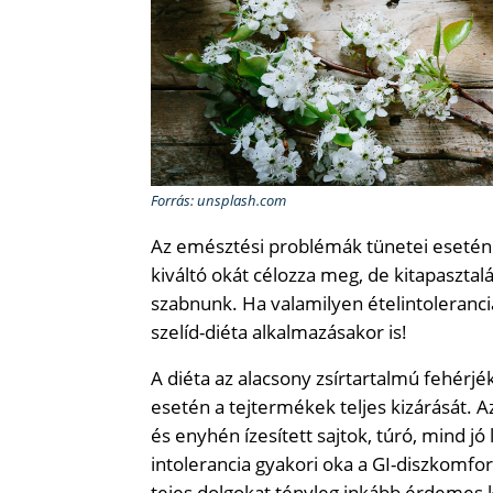
Forrás: unsplash.com
Az emésztési problémák tünetei esetén 
kiváltó okát célozza meg, de kitapasztal
szabnunk. Ha valamilyen ételintoleranci
szelíd-diéta alkalmazásakor is!
A diéta az alacsony zsírtartalmú fehérjék
esetén a tejtermékek teljes kizárását. A
és enyhén ízesített sajtok, túró, mind jó
intolerancia gyakori oka a GI-diszkomfo
tejes dolgokat tényleg inkább érdemes ki