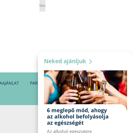
hirdetés
Neked ajánljuk
AAJÁNLAT
PARTNEREINK
KAPCSOLAT
6 meglepő mód, ahogy
az alkohol befolyásolja
az egészségét
Az alkohol egészségre