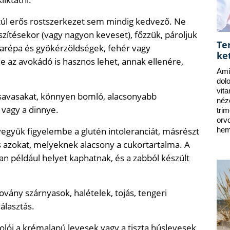
a túl erős rostszerkezet sem mindig kedvező. Ne
szítésekor (vagy nagyon keveset), főzzük, pároljuk
Te
rgarépa és gyökérzöldségek, fehér vagy
ke
e az avokádó is hasznos lehet, annak ellenére,
Ami
dol
vit
savasakat, könnyen bomló, alacsonyabb
néz
 vagy a dinnye.
tri
orv
együk figyelembe a glutén intoleranciát, másrészt
hem
 azokat, melyeknek alacsony a cukortartalma. A
an például helyet kaphatnak, és a zabból készült
ovány szárnyasok, halételek, tojás, tengeri
álasztás.
olói a krémalapú levesek vagy a tiszta húslevesek