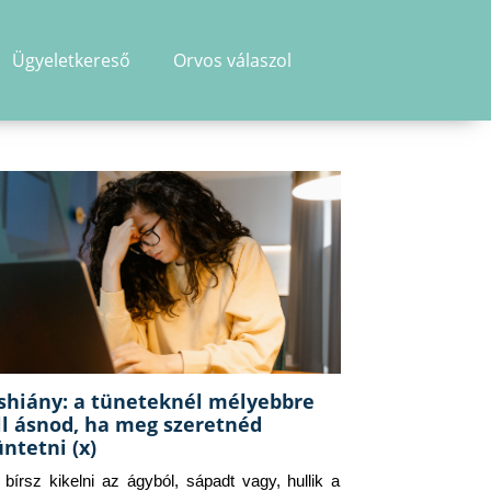
Ügyeletkereső
Orvos válaszol
shiány: a tüneteknél mélyebbre
ll ásnod, ha meg szeretnéd
üntetni (x)
g bírsz kikelni az ágyból, sápadt vagy, hullik a 