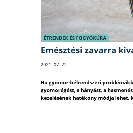
ÉTRENDEK ÉS FOGYÓKÚRA
Emésztési zavarra kiv
2021. 07. 22.
Ha gyomor-bélrendszeri problémákka
gyomorégést, a hányást, a hasmenést 
kezelésének hatékony módja lehet, k