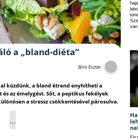
ha
lab
tün
Sze
van
áló a „bland-diéta”
Bíró Eszter
l küzdünk, a bland étrend enyhítheti a
és az émelygést. Sőt, a peptikus fekélyek
ülönösen a stressz csökkentésével párosulva.
Ha
le
hirdetés
ne
Els