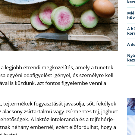
kez
Miér
hüv
A h
kóro
A d
Nyá
kez
a legjobb étrendi megközelítés, amely a tünetek
ása egyéni odafigyelést igényel, és személyre kell
ával is küzdünk, azt fontos figyelembe venni a
, tejtermékek fogyasztását javasolja, sőt, fekélyek
z alacsony zsírtartalmú vagy zsírmentes tej, joghurt
 lehetőségek. A laktóz-intolerancia és a tejfehérje-
rtnak néhány embernél, ezért előfordulhat, hogy a
iktatni.