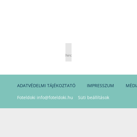
hirdetés
ADATVÉDELMI TÁJÉKOZTATÓ
IMPRESSZUM
MÉDI
Foteldoki
info@foteldoki.hu
Süti beállítások