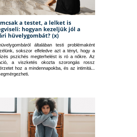
mcsak a testet, a lelket is
gviseli: hogyan kezeljük jól a
ári hüvelygombát? (x)
üvelygombáról általában testi problémaként 
zélünk, sokszor elfeledve azt a tényt, hogy a 
tőzés pszichés megterhelést is ró a nőkre. Az 
itáció, a viszketés okozta szorongás rossz 
érzetet hoz a mindennapokba, és az intimitást 
megmérgezheti.