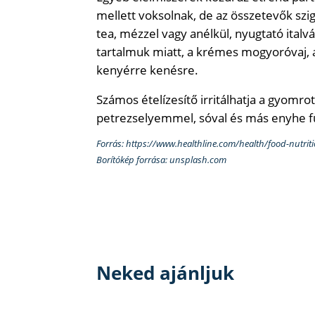
mellett voksolnak, de az összetevők szig
tea, mézzel vagy anélkül, nyugtató italv
tartalmuk miatt, a krémes mogyoróvaj, a
kenyérre kenésre.
Számos ételízesítő irritálhatja a gyomro
petrezselyemmel, sóval és más enyhe f
Forrás: https://www.healthline.com/health/food-nutrit
Borítókép forrása: unsplash.com
Neked ajánljuk