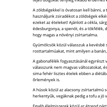
A zöldségekkel is óvatosan kell bánni, 
használjunk zsiradékot a zöldségek elké
ezeket az ételeket! Ajánlott a cékla, sá
édesburgonya, a spenót, és a tökfélék, d
hogy magas a növényi zsírtartalma.
Gyümölcsök közül válasszuk a kevésbé 
rosttartalmúakat, mint amilyen a banán,
A gabonafélék fogyasztásánál egyrészt v
válasszunk nem magvas változatokat, és
sima fehér lisztes ételek ebben a diétáb
őrlemények is.
A húsok közül az alacsony zsírtartalmú s
herkentyűk, vegáknak pedig a tofu a jó v
Egyéb élelmiszerek közül az étrend párt