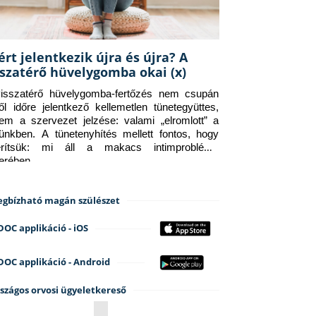
ért jelentkezik újra és újra? A
sszatérő hüvelygomba okai (x)
isszatérő hüvelygomba-fertőzés nem csupán 
ről időre jelentkező kellemetlen tünetegyüttes, 
em a szervezet jelzése: valami „elromlott” a 
tünkben. A tünetenyhítés mellett fontos, hogy 
erítsük: mi áll a makacs intimprobléma 
terében.
gbízható magán szülészet
DOC applikáció - iOS
DOC applikáció - Android
szágos orvosi ügyeletkereső