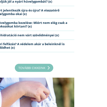
eljük jól a nyári hüvelygombát? (x)
t jelentkezik újra és újra? A visszatérő
elygomba okai (x)
üvelygomba kezelése: Miért nem elég csak a
kozókat kiirtani? (x)
ehidratáció nem várt szövődményei (x)
ri felfázás? A védelem akár a beleinknél is
dődhet (x)
TOVÁBBI CIKKEINK