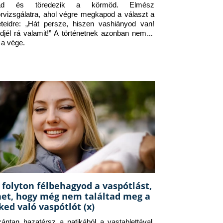
jad és töredezik a körmöd. Elmész 
orvizsgálatra, ahol végre megkapod a választ a 
eteidre: „Hát persze, hiszen vashiányod van! 
djél rá valamit!” A történetnek azonban nem itt 
 a vége.
 folyton félbehagyod a vaspótlást,
het, hogy még nem találtad meg a
ked való vaspótlót (x)
zántan hazatérsz a patikából a vastablettával, 