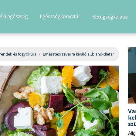
elki egészség
Egészségkönyvtár
Betegségkalauz
hirdetés
rendek és fogyókúra
Emésztési zavarra kiváló a „bland-diéta”
Va
ke
sz
Ali