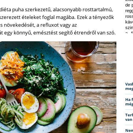
de 
diéta puha szerkezetű, alacsonyabb rosttartalmú,
reg
erezett ételeket foglal magába. Ezek a tényezők
ros
káv
 növekedését, a refluxot vagy az
szi
át egy könnyű, emésztést segítő étrendről van szó.
a f
ped
Vas
meg
Ha 
még
Ter
van
Nem