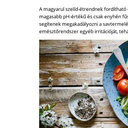
A magyarul szelíd-étrendnek fordítható 
magasabb pH-értékű és csak enyhén fűsz
segítenek megakadályozni a savtermelés
emésztőrendszer egyéb irritációját, teh