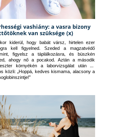
rhességi vashiány: a vasra bizony
ttőtöknek van szüksége (x)
kor kiderül, hogy babát vársz, hirtelen ezer 
ogra kell figyelned. Szeded a magzatvédő 
amint, figyelsz a táplálkozásra, és büszkén 
ed, ahogy nő a pocakod. Aztán a második 
meszter környékén a laborvizsgálat után az 
os közli: „Hoppá, kedves kismama, alacsony a 
oglobinszintje!”